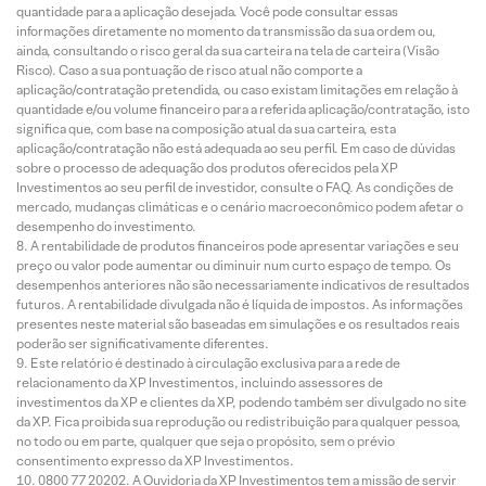
quantidade para a aplicação desejada. Você pode consultar essas
informações diretamente no momento da transmissão da sua ordem ou,
ainda, consultando o risco geral da sua carteira na tela de carteira (Visão
Risco). Caso a sua pontuação de risco atual não comporte a
aplicação/contratação pretendida, ou caso existam limitações em relação à
quantidade e/ou volume financeiro para a referida aplicação/contratação, isto
significa que, com base na composição atual da sua carteira, esta
aplicação/contratação não está adequada ao seu perfil. Em caso de dúvidas
sobre o processo de adequação dos produtos oferecidos pela XP
Investimentos ao seu perfil de investidor, consulte o FAQ. As condições de
mercado, mudanças climáticas e o cenário macroeconômico podem afetar o
desempenho do investimento.
A rentabilidade de produtos financeiros pode apresentar variações e seu
preço ou valor pode aumentar ou diminuir num curto espaço de tempo. Os
desempenhos anteriores não são necessariamente indicativos de resultados
futuros. A rentabilidade divulgada não é líquida de impostos. As informações
presentes neste material são baseadas em simulações e os resultados reais
poderão ser significativamente diferentes.
Este relatório é destinado à circulação exclusiva para a rede de
relacionamento da XP Investimentos, incluindo assessores de
investimentos da XP e clientes da XP, podendo também ser divulgado no site
da XP. Fica proibida sua reprodução ou redistribuição para qualquer pessoa,
no todo ou em parte, qualquer que seja o propósito, sem o prévio
consentimento expresso da XP Investimentos.
0800 77 20202. A Ouvidoria da XP Investimentos tem a missão de servir