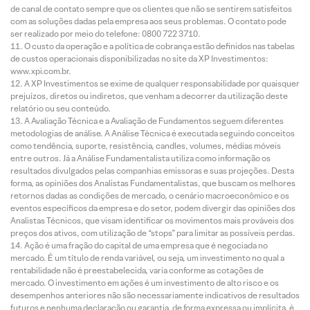
de canal de contato sempre que os clientes que não se sentirem satisfeitos
com as soluções dadas pela empresa aos seus problemas. O contato pode
ser realizado por meio do telefone: 0800 722 3710.
O custo da operação e a política de cobrança estão definidos nas tabelas
de custos operacionais disponibilizadas no site da XP Investimentos:
www.xpi.com.br.
A XP Investimentos se exime de qualquer responsabilidade por quaisquer
prejuízos, diretos ou indiretos, que venham a decorrer da utilização deste
relatório ou seu conteúdo.
A Avaliação Técnica e a Avaliação de Fundamentos seguem diferentes
metodologias de análise. A Análise Técnica é executada seguindo conceitos
como tendência, suporte, resistência, candles, volumes, médias móveis
entre outros. Já a Análise Fundamentalista utiliza como informação os
resultados divulgados pelas companhias emissoras e suas projeções. Desta
forma, as opiniões dos Analistas Fundamentalistas, que buscam os melhores
retornos dadas as condições de mercado, o cenário macroeconômico e os
eventos específicos da empresa e do setor, podem divergir das opiniões dos
Analistas Técnicos, que visam identificar os movimentos mais prováveis dos
preços dos ativos, com utilização de “stops” para limitar as possíveis perdas.
Ação é uma fração do capital de uma empresa que é negociada no
mercado. É um título de renda variável, ou seja, um investimento no qual a
rentabilidade não é preestabelecida, varia conforme as cotações de
mercado. O investimento em ações é um investimento de alto risco e os
desempenhos anteriores não são necessariamente indicativos de resultados
futuros e nenhuma declaração ou garantia, de forma expressa ou implícita, é