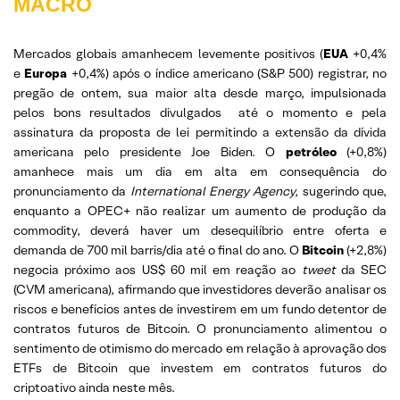
MACRO
Mercados globais amanhecem levemente positivos (
EUA
+0,4%
e
Europa
+0,4%) após o índice americano (S&P 500) registrar, no
pregão de ontem, sua maior alta desde março, impulsionada
pelos bons resultados divulgados até o momento e pela
assinatura da proposta de lei permitindo a extensão da dívida
americana pelo presidente Joe Biden. O
petróleo
(+0,8%)
amanhece mais um dia em alta em consequência do
pronunciamento da
International Energy Agency,
sugerindo que,
enquanto a OPEC+ não realizar um aumento de produção da
commodity, deverá haver um desequilíbrio entre oferta e
demanda de 700 mil barris/dia até o final do ano. O
Bitcoin
(+2,8%)
negocia próximo aos US$ 60 mil em reação ao
tweet
da SEC
(CVM americana), afirmando que investidores deverão analisar os
riscos e benefícios antes de investirem em um fundo detentor de
contratos futuros de Bitcoin. O pronunciamento alimentou o
sentimento de otimismo do mercado em relação à aprovação dos
ETFs de Bitcoin que investem em contratos futuros do
criptoativo ainda neste mês.