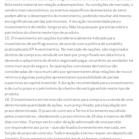
feita neste material em relação a desempenhos. As condições de mercado, o
cenário macroeconômico, os eventos específicos da empresa e do setor
podem afetar o desempenho do investimento, podendo resultar até mesmo
em significativas perdas patrimoniais. A duração recomendada para o
investimento é de médio-longo prazo. Não há quaisquer garantias sobre o
patrimônio do cliente neste tipo de produto.
O investimento em opções é preferencialmente indicado para
investidores de perfil agressivo, de acordo com a política de suitability
praticada pela XP Investimentos. No mercado de opções, são negociados
direitos de compra ou venda de um bem por preço fixado em data futura,
devendo o adquirente do direito negociado pagar um prêmio ao vendedor tal
como num acordo seguro. As operações com esses derivativos são
consideradas de risco muito alto por apresentarem altas relações de risco e
retorno e algumas posições apresentarem a possibilidade de perdas
superiores ao capital investido. A duração recomendada para o investimento
é de curto prazo e o patrimônio do cliente não está garantido neste tipo de
produto.
O investimento em termos são contratos para compra ou a venda de uma
determinada quantidade de ações, a um preço fixado, para liquidação em
prazo determinado. O prazo do contrato a Termo é livremente escolhido
pelos investidores, obedecendo o prazo mínimo de 16 dias e máximo de 999
dias corridos. O preço será o valor da ação adicionado de uma parcela
correspondente aos juros – que são fixados livremente em mercado, em
função do prazo do contrato. Toda transação a termo requer um depósito de
garantia. Essas garantias são prestadas em duas formas: cobertura ou