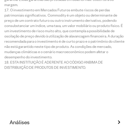
margem.
O investimento em Mercados Futuros embute riscos de perdas
patrimoniais significativos. Commodity é um objeto ou determinante de
preço de um contrato futuro ou outro instrumento derivativo, podendo
consubstanciar um índice, uma taxa, um valor mobiliário ou produto físico. É
um investimento de risco muito alto, que contempla a possibilidade de
oscilação de preço devido à utilização de alavancagem financeira. A duração
recomendada para o investimento é de curto prazo e o patrimônio do cliente
não está garantido neste tipo de produto. As condições de mercado,
mudanças climáticas e o cenário macroeconômico podem afetar o
desempenho do investimento.
ESTA INSTITUIÇÃO É ADERENTE AO CÓDIGO ANBIMA DE
DISTRIBUIÇÃO DE PRODUTOS DE INVESTIMENTO.
Análises