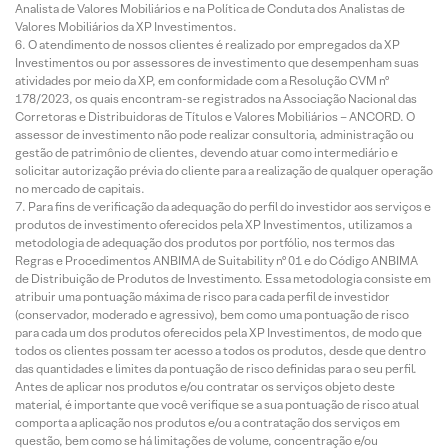
Analista de Valores Mobiliários e na Política de Conduta dos Analistas de
Valores Mobiliários da XP Investimentos.
O atendimento de nossos clientes é realizado por empregados da XP
Investimentos ou por assessores de investimento que desempenham suas
atividades por meio da XP, em conformidade com a Resolução CVM nº
178/2023, os quais encontram-se registrados na Associação Nacional das
Corretoras e Distribuidoras de Títulos e Valores Mobiliários – ANCORD. O
assessor de investimento não pode realizar consultoria, administração ou
gestão de patrimônio de clientes, devendo atuar como intermediário e
solicitar autorização prévia do cliente para a realização de qualquer operação
no mercado de capitais.
Para fins de verificação da adequação do perfil do investidor aos serviços e
produtos de investimento oferecidos pela XP Investimentos, utilizamos a
metodologia de adequação dos produtos por portfólio, nos termos das
Regras e Procedimentos ANBIMA de Suitability nº 01 e do Código ANBIMA
de Distribuição de Produtos de Investimento. Essa metodologia consiste em
atribuir uma pontuação máxima de risco para cada perfil de investidor
(conservador, moderado e agressivo), bem como uma pontuação de risco
para cada um dos produtos oferecidos pela XP Investimentos, de modo que
todos os clientes possam ter acesso a todos os produtos, desde que dentro
das quantidades e limites da pontuação de risco definidas para o seu perfil.
Antes de aplicar nos produtos e/ou contratar os serviços objeto deste
material, é importante que você verifique se a sua pontuação de risco atual
comporta a aplicação nos produtos e/ou a contratação dos serviços em
questão, bem como se há limitações de volume, concentração e/ou