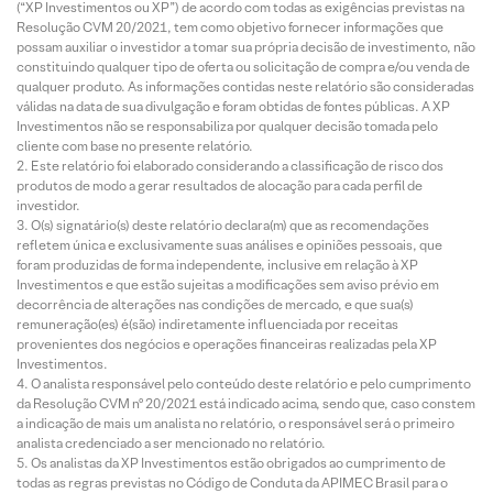
(“XP Investimentos ou XP”) de acordo com todas as exigências previstas na
Resolução CVM 20/2021, tem como objetivo fornecer informações que
possam auxiliar o investidor a tomar sua própria decisão de investimento, não
constituindo qualquer tipo de oferta ou solicitação de compra e/ou venda de
qualquer produto. As informações contidas neste relatório são consideradas
válidas na data de sua divulgação e foram obtidas de fontes públicas. A XP
Investimentos não se responsabiliza por qualquer decisão tomada pelo
cliente com base no presente relatório.
Este relatório foi elaborado considerando a classificação de risco dos
produtos de modo a gerar resultados de alocação para cada perfil de
investidor.
O(s) signatário(s) deste relatório declara(m) que as recomendações
refletem única e exclusivamente suas análises e opiniões pessoais, que
foram produzidas de forma independente, inclusive em relação à XP
Investimentos e que estão sujeitas a modificações sem aviso prévio em
decorrência de alterações nas condições de mercado, e que sua(s)
remuneração(es) é(são) indiretamente influenciada por receitas
provenientes dos negócios e operações financeiras realizadas pela XP
Investimentos.
O analista responsável pelo conteúdo deste relatório e pelo cumprimento
da Resolução CVM nº 20/2021 está indicado acima, sendo que, caso constem
a indicação de mais um analista no relatório, o responsável será o primeiro
analista credenciado a ser mencionado no relatório.
Os analistas da XP Investimentos estão obrigados ao cumprimento de
todas as regras previstas no Código de Conduta da APIMEC Brasil para o