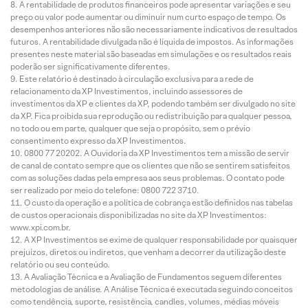
A rentabilidade de produtos financeiros pode apresentar variações e seu
preço ou valor pode aumentar ou diminuir num curto espaço de tempo. Os
desempenhos anteriores não são necessariamente indicativos de resultados
futuros. A rentabilidade divulgada não é líquida de impostos. As informações
presentes neste material são baseadas em simulações e os resultados reais
poderão ser significativamente diferentes.
Este relatório é destinado à circulação exclusiva para a rede de
relacionamento da XP Investimentos, incluindo assessores de
investimentos da XP e clientes da XP, podendo também ser divulgado no site
da XP. Fica proibida sua reprodução ou redistribuição para qualquer pessoa,
no todo ou em parte, qualquer que seja o propósito, sem o prévio
consentimento expresso da XP Investimentos.
0800 77 20202. A Ouvidoria da XP Investimentos tem a missão de servir
de canal de contato sempre que os clientes que não se sentirem satisfeitos
com as soluções dadas pela empresa aos seus problemas. O contato pode
ser realizado por meio do telefone: 0800 722 3710.
O custo da operação e a política de cobrança estão definidos nas tabelas
de custos operacionais disponibilizadas no site da XP Investimentos:
www.xpi.com.br.
A XP Investimentos se exime de qualquer responsabilidade por quaisquer
prejuízos, diretos ou indiretos, que venham a decorrer da utilização deste
relatório ou seu conteúdo.
A Avaliação Técnica e a Avaliação de Fundamentos seguem diferentes
metodologias de análise. A Análise Técnica é executada seguindo conceitos
como tendência, suporte, resistência, candles, volumes, médias móveis