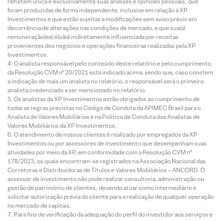
refletem única e exclusivamente suas análises e opiniões pessoais, que
foram produzidas de forma independente, inclusive em relação à XP
Investimentos e que estão sujeitas a modificações sem aviso prévio em
decorrência de alterações nas condições de mercado, e que sua(s)
remuneração(es) é(são) indiretamente influenciada por receitas
provenientes dos negócios e operações financeiras realizadas pela XP
Investimentos.
O analista responsável pelo conteúdo deste relatório e pelo cumprimento
da Resolução CVM nº 20/2021 está indicado acima, sendo que, caso constem
a indicação de mais um analista no relatório, o responsável será o primeiro
analista credenciado a ser mencionado no relatório.
Os analistas da XP Investimentos estão obrigados ao cumprimento de
todas as regras previstas no Código de Conduta da APIMEC Brasil para o
Analista de Valores Mobiliários e na Política de Conduta dos Analistas de
Valores Mobiliários da XP Investimentos.
O atendimento de nossos clientes é realizado por empregados da XP
Investimentos ou por assessores de investimento que desempenham suas
atividades por meio da XP, em conformidade com a Resolução CVM nº
178/2023, os quais encontram-se registrados na Associação Nacional das
Corretoras e Distribuidoras de Títulos e Valores Mobiliários – ANCORD. O
assessor de investimento não pode realizar consultoria, administração ou
gestão de patrimônio de clientes, devendo atuar como intermediário e
solicitar autorização prévia do cliente para a realização de qualquer operação
no mercado de capitais.
Para fins de verificação da adequação do perfil do investidor aos serviços e