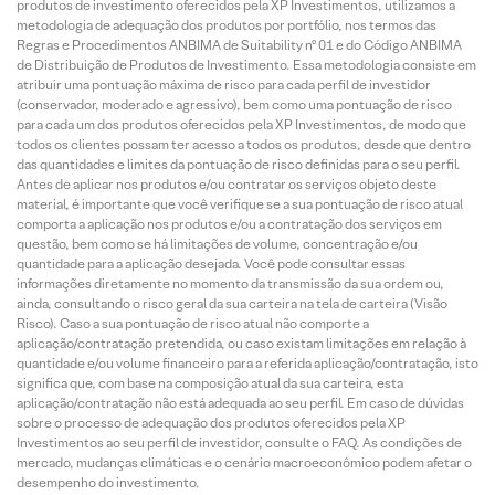
produtos de investimento oferecidos pela XP Investimentos, utilizamos a
metodologia de adequação dos produtos por portfólio, nos termos das
Regras e Procedimentos ANBIMA de Suitability nº 01 e do Código ANBIMA
de Distribuição de Produtos de Investimento. Essa metodologia consiste em
atribuir uma pontuação máxima de risco para cada perfil de investidor
(conservador, moderado e agressivo), bem como uma pontuação de risco
para cada um dos produtos oferecidos pela XP Investimentos, de modo que
todos os clientes possam ter acesso a todos os produtos, desde que dentro
das quantidades e limites da pontuação de risco definidas para o seu perfil.
Antes de aplicar nos produtos e/ou contratar os serviços objeto deste
material, é importante que você verifique se a sua pontuação de risco atual
comporta a aplicação nos produtos e/ou a contratação dos serviços em
questão, bem como se há limitações de volume, concentração e/ou
quantidade para a aplicação desejada. Você pode consultar essas
informações diretamente no momento da transmissão da sua ordem ou,
ainda, consultando o risco geral da sua carteira na tela de carteira (Visão
Risco). Caso a sua pontuação de risco atual não comporte a
aplicação/contratação pretendida, ou caso existam limitações em relação à
quantidade e/ou volume financeiro para a referida aplicação/contratação, isto
significa que, com base na composição atual da sua carteira, esta
aplicação/contratação não está adequada ao seu perfil. Em caso de dúvidas
sobre o processo de adequação dos produtos oferecidos pela XP
Investimentos ao seu perfil de investidor, consulte o FAQ. As condições de
mercado, mudanças climáticas e o cenário macroeconômico podem afetar o
desempenho do investimento.