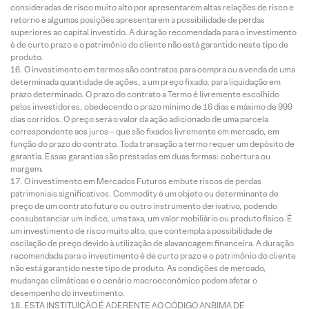
consideradas de risco muito alto por apresentarem altas relações de risco e
retorno e algumas posições apresentarem a possibilidade de perdas
superiores ao capital investido. A duração recomendada para o investimento
é de curto prazo e o patrimônio do cliente não está garantido neste tipo de
produto.
O investimento em termos são contratos para compra ou a venda de uma
determinada quantidade de ações, a um preço fixado, para liquidação em
prazo determinado. O prazo do contrato a Termo é livremente escolhido
pelos investidores, obedecendo o prazo mínimo de 16 dias e máximo de 999
dias corridos. O preço será o valor da ação adicionado de uma parcela
correspondente aos juros – que são fixados livremente em mercado, em
função do prazo do contrato. Toda transação a termo requer um depósito de
garantia. Essas garantias são prestadas em duas formas: cobertura ou
margem.
O investimento em Mercados Futuros embute riscos de perdas
patrimoniais significativos. Commodity é um objeto ou determinante de
preço de um contrato futuro ou outro instrumento derivativo, podendo
consubstanciar um índice, uma taxa, um valor mobiliário ou produto físico. É
um investimento de risco muito alto, que contempla a possibilidade de
oscilação de preço devido à utilização de alavancagem financeira. A duração
recomendada para o investimento é de curto prazo e o patrimônio do cliente
não está garantido neste tipo de produto. As condições de mercado,
mudanças climáticas e o cenário macroeconômico podem afetar o
desempenho do investimento.
ESTA INSTITUIÇÃO É ADERENTE AO CÓDIGO ANBIMA DE