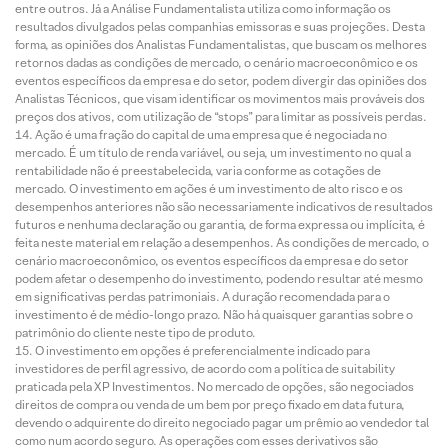
entre outros. Já a Análise Fundamentalista utiliza como informação os
resultados divulgados pelas companhias emissoras e suas projeções. Desta
forma, as opiniões dos Analistas Fundamentalistas, que buscam os melhores
retornos dadas as condições de mercado, o cenário macroeconômico e os
eventos específicos da empresa e do setor, podem divergir das opiniões dos
Analistas Técnicos, que visam identificar os movimentos mais prováveis dos
preços dos ativos, com utilização de “stops” para limitar as possíveis perdas.
Ação é uma fração do capital de uma empresa que é negociada no
mercado. É um título de renda variável, ou seja, um investimento no qual a
rentabilidade não é preestabelecida, varia conforme as cotações de
mercado. O investimento em ações é um investimento de alto risco e os
desempenhos anteriores não são necessariamente indicativos de resultados
futuros e nenhuma declaração ou garantia, de forma expressa ou implícita, é
feita neste material em relação a desempenhos. As condições de mercado, o
cenário macroeconômico, os eventos específicos da empresa e do setor
podem afetar o desempenho do investimento, podendo resultar até mesmo
em significativas perdas patrimoniais. A duração recomendada para o
investimento é de médio-longo prazo. Não há quaisquer garantias sobre o
patrimônio do cliente neste tipo de produto.
O investimento em opções é preferencialmente indicado para
investidores de perfil agressivo, de acordo com a política de suitability
praticada pela XP Investimentos. No mercado de opções, são negociados
direitos de compra ou venda de um bem por preço fixado em data futura,
devendo o adquirente do direito negociado pagar um prêmio ao vendedor tal
como num acordo seguro. As operações com esses derivativos são