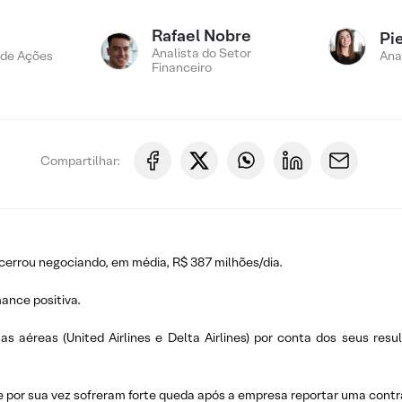
Rafael Nobre
Pi
Analista do Setor
 de Ações
Ana
Financeiro
Compartilhar:
rrou negociando, em média, R$ 387 milhões/dia.
ance positiva.
 aéreas (United Airlines e Delta Airlines) por conta dos seus resu
e por sua vez sofreram forte queda após a empresa reportar uma cont