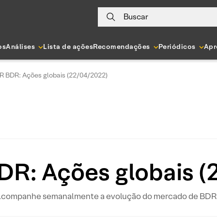
Buscar
os
Análises
Lista de ações
Recomendações
Periódicos
Apr
 BDR: Ações globais (22/04/2022)
R: Ações globais (
companhe semanalmente a evolução do mercado de BDR