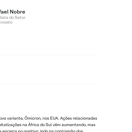
fael Nobre
lista do Setor
anceiro
nova variante, Ômicron, nos EUA. Ações relacionadas
pitalizações na África do Sul vêm aumentando, mas
a encerra no positivo, indo na contramão dos