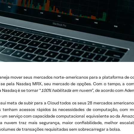
laneja mover seus mercados norte-americanos para a plataforma de 
o-se pela Nasdaq MRX, seu mercado de opções. Com o tempo, a co
a Nasdaq é se tornar “
100% habilitada em nuvem
”, de acordo com Ade
i meta de subir para a Cloud todos os seus 28 mercados americanos 
s tenham acessos rápidos às necessidades de computação, com mui
e um serviço com capacidade computacional equivalente ao da Amazon
 nuvem traz mais segurança, maior confiabilidade, melhor escalabi
olumes de transações requisitadas sem sobrecarregar a bolsa.