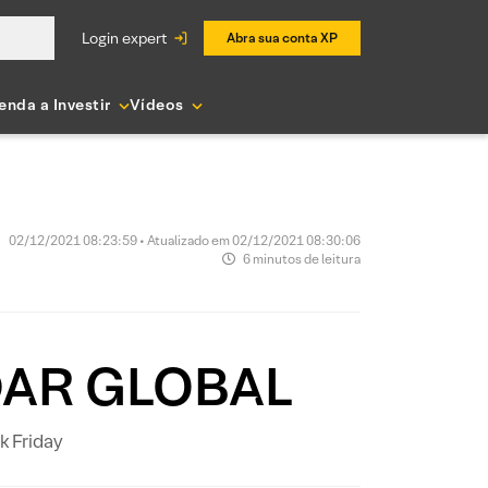
login expert
Abra sua conta XP
enda a Investir
Vídeos
02/12/2021 08:23:59 • Atualizado em 02/12/2021 08:30:06
6 minutos de leitura
AR GLOBAL
 Friday