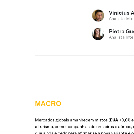
Vinicius 
Analista Inte
Pietra Gu
Analista Inte
MACRO
Mercados globais amanhecem mistos (
EUA
+0,6% 
a turismo, como companhias de cruzeiros e aéreas,
que ainda é cedo para afirmar se a nova variante é 