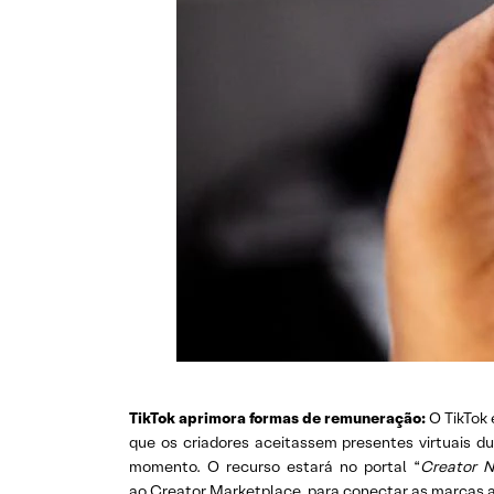
TikTok aprimora formas de remuneração:
O TikTok
que os criadores aceitassem presentes virtuais d
momento. O recurso estará no portal “
Creator N
ao Creator Marketplace, para conectar as marcas a