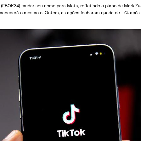
 (FBOK34) mudar seu nome para Meta, refletindo o plano de Mark Zu
manecerá o mesmo e. Ontem, as ações fecharam queda de -7% após p