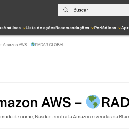
Buscar
os
Análises
Lista de ações
Recomendações
Periódicos
Apr
+ Amazon AWS -
RADAR GLOBAL
mazon AWS –
RAD
 muda de nome, Nasdaq contrata Amazon e vendas na Black