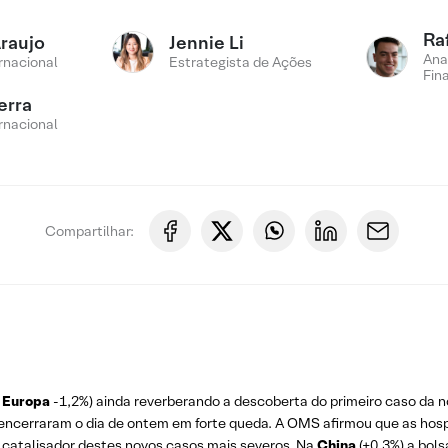
Ra
Araujo
Jennie Li
Ana
rnacional
Estrategista de Ações
Fin
erra
rnacional
Compartilhar:
e
Europa
-1,2%) ainda reverberando a descoberta do primeiro caso da 
 encerraram o dia de ontem em forte queda. A OMS afirmou que as hos
o catalisador destes novos casos mais severos. Na
China
(+0,3%) a bols