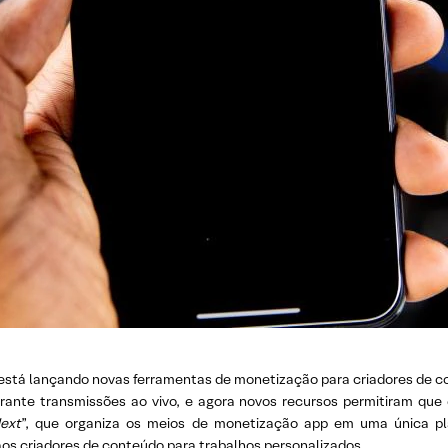
 está lançando novas ferramentas de monetização para criadores de 
urante transmissões ao vivo, e agora novos recursos permitiram q
ext
”, que organiza os meios de monetização app em uma única pl
os criadores de conteúdo para trabalhos personalizados.