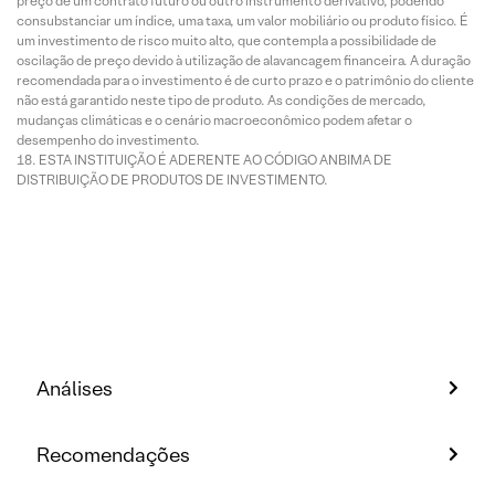
preço de um contrato futuro ou outro instrumento derivativo, podendo
consubstanciar um índice, uma taxa, um valor mobiliário ou produto físico. É
um investimento de risco muito alto, que contempla a possibilidade de
oscilação de preço devido à utilização de alavancagem financeira. A duração
recomendada para o investimento é de curto prazo e o patrimônio do cliente
não está garantido neste tipo de produto. As condições de mercado,
mudanças climáticas e o cenário macroeconômico podem afetar o
desempenho do investimento.
ESTA INSTITUIÇÃO É ADERENTE AO CÓDIGO ANBIMA DE
DISTRIBUIÇÃO DE PRODUTOS DE INVESTIMENTO.
Análises
Recomendações