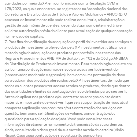
atividades por meio da XP, em conformidade com a Resolução CVM nº
178/2023, os quais encontram-se registrados na Associação Nacional das
Corretoras e Distribuidoras de Títulos e Valores Mobiliários – ANCORD. O
assessor de investimento não pode realizar consultoria, administração ou
gestão de patrimônio de clientes, devendo atuar como intermediário e
solicitar autorização prévia do cliente para a realização de qualquer operação
no mercado de capitais.
Para fins de verificação da adequação do perfil do investidor aos serviços e
produtos de investimento oferecidos pela XP Investimentos, utilizamos a
metodologia de adequação dos produtos por portfólio, nos termos das
Regras e Procedimentos ANBIMA de Suitability nº 01 e do Código ANBIMA
de Distribuição de Produtos de Investimento. Essa metodologia consiste em
atribuir uma pontuação máxima de risco para cada perfil de investidor
(conservador, moderado e agressivo), bem como uma pontuação de risco
para cada um dos produtos oferecidos pela XP Investimentos, de modo que
todos os clientes possam ter acesso a todos os produtos, desde que dentro
das quantidades e limites da pontuação de risco definidas para o seu perfil.
Antes de aplicar nos produtos e/ou contratar os serviços objeto deste
material, é importante que você verifique se a sua pontuação de risco atual
comporta a aplicação nos produtos e/ou a contratação dos serviços em
questão, bem como se há limitações de volume, concentração e/ou
quantidade para a aplicação desejada. Você pode consultar essas
informações diretamente no momento da transmissão da sua ordem ou,
ainda, consultando o risco geral da sua carteira na tela de carteira (Visão
Risco). Caso a sua pontuação de risco atual não comporte a