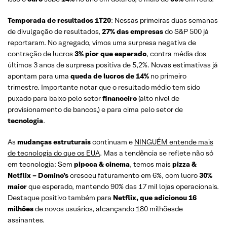
Temporada de resultados 1T20
: Nessas primeiras duas semanas
de divulgação de resultados,
27% das empresas
do S&P 500 já
reportaram. No agregado, vimos uma surpresa negativa de
contração de lucros
3% pior que esperado
, contra média dos
últimos 3 anos de surpresa positiva de 5,2%. Novas estimativas já
apontam para uma
queda de lucros de 14%
no primeiro
trimestre. Importante notar que o resultado médio tem sido
puxado para baixo pelo setor
financeiro
(alto nível de
provisionamento de bancos,) e para cima pelo setor de
tecnologia
.
As
mudanças estruturais
continuam e
NINGUÉM entende mais
de tecnologia do que os EUA
. Mas a tendência se reflete não só
em tecnologia: Sem
pipoca & cinema
, temos mais
pizza &
Netflix – Domino’s
cresceu faturamento em 6%, com lucro
30%
maior
que esperado, mantendo 90% das 17 mil lojas operacionais.
Destaque positivo também para
Netflix, que adicionou 16
milhões
de novos usuários, alcançando 180 milhõesde
assinantes.