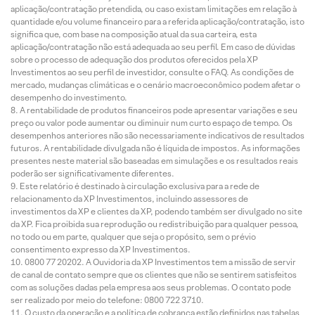
aplicação/contratação pretendida, ou caso existam limitações em relação à
quantidade e/ou volume financeiro para a referida aplicação/contratação, isto
significa que, com base na composição atual da sua carteira, esta
aplicação/contratação não está adequada ao seu perfil. Em caso de dúvidas
sobre o processo de adequação dos produtos oferecidos pela XP
Investimentos ao seu perfil de investidor, consulte o FAQ. As condições de
mercado, mudanças climáticas e o cenário macroeconômico podem afetar o
desempenho do investimento.
A rentabilidade de produtos financeiros pode apresentar variações e seu
preço ou valor pode aumentar ou diminuir num curto espaço de tempo. Os
desempenhos anteriores não são necessariamente indicativos de resultados
futuros. A rentabilidade divulgada não é líquida de impostos. As informações
presentes neste material são baseadas em simulações e os resultados reais
poderão ser significativamente diferentes.
Este relatório é destinado à circulação exclusiva para a rede de
relacionamento da XP Investimentos, incluindo assessores de
investimentos da XP e clientes da XP, podendo também ser divulgado no site
da XP. Fica proibida sua reprodução ou redistribuição para qualquer pessoa,
no todo ou em parte, qualquer que seja o propósito, sem o prévio
consentimento expresso da XP Investimentos.
0800 77 20202. A Ouvidoria da XP Investimentos tem a missão de servir
de canal de contato sempre que os clientes que não se sentirem satisfeitos
com as soluções dadas pela empresa aos seus problemas. O contato pode
ser realizado por meio do telefone: 0800 722 3710.
O custo da operação e a política de cobrança estão definidos nas tabelas