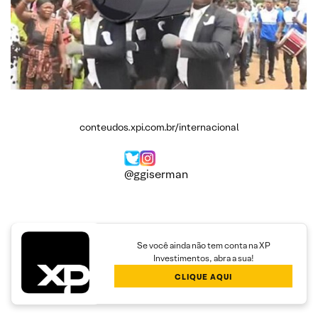
conteudos.xpi.com.br/internacional
@ggiserman
–
Se você ainda não tem conta na XP
Investimentos, abra a sua!
CLIQUE AQUI