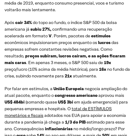
média de 2019, enquanto consumo presencial, voos e turismo
voltarão mais lentamente.
Após
cair
34%
do topo ao fundo, o índice S&P 500 da bolsa
americana já
subiu
27%,
confirmando uma recuperação
acelerada em formato
V
. Porém, pacotes de
estímulos
econômicos impulsionaram preços enquanto os
lucros
das
empresas sofrem constantes revisões negativas. Como
resultado,
preços subiram, lucros caíram, e as ações ficaram
mais caras
. Em apenas 3 meses, o S&P 500 saiu de
19x
preço/lucro (10% acima da média histórica), para
16x
no fundo da
crise, subindo novamente para
21x
atualmente.
Por falar em estímulos, a
União Europeia
negocia ampliação do
atual pacote, enquanto o
congresso americano
aprovou mais
US$ 484bi
(somando quase
US$ 3bi
em ajuda emergencial) para
pequenas empresas e hospitais. O
total de ESTÍMULOS
monetários e fiscais
adotados nos EUA para apoiar a economia
durante a pandemia já chega a
1/3 do PIB
estimado para esse
ano. Consequências
inflacionárias
no médio/longo prazo? Por
isso o
ouro
sobe
14%
no ano em dólares, e mais de
50%
em reais.