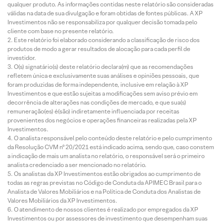
qualquer produto. As informações contidas neste relatório são consideradas
válidas na data de sua divulgação e foram obtidas de fontes públicas. A XP
Investimentos não se responsabiliza por qualquer decisão tomada pelo
cliente com base no presente relatório.
Este relatório foi elaborado considerando a classificação de risco dos
produtos de modo a gerar resultados de alocação para cada perfil de
investidor.
O(s) signatário(s) deste relatório declara(m) que as recomendações
refletem única e exclusivamente suas análises e opiniões pessoais, que
foram produzidas de forma independente, inclusive em relação à XP
Investimentos e que estão sujeitas a modificações sem aviso prévio em
decorrência de alterações nas condições de mercado, e que sua(s)
remuneração(es) é(são) indiretamente influenciada por receitas
provenientes dos negócios e operações financeiras realizadas pela XP
Investimentos.
O analista responsável pelo conteúdo deste relatório e pelo cumprimento
da Resolução CVM nº 20/2021 está indicado acima, sendo que, caso constem
a indicação de mais um analista no relatório, o responsável será o primeiro
analista credenciado a ser mencionado no relatório.
Os analistas da XP Investimentos estão obrigados ao cumprimento de
todas as regras previstas no Código de Conduta da APIMEC Brasil para o
Analista de Valores Mobiliários e na Política de Conduta dos Analistas de
Valores Mobiliários da XP Investimentos.
O atendimento de nossos clientes é realizado por empregados da XP
Investimentos ou por assessores de investimento que desempenham suas