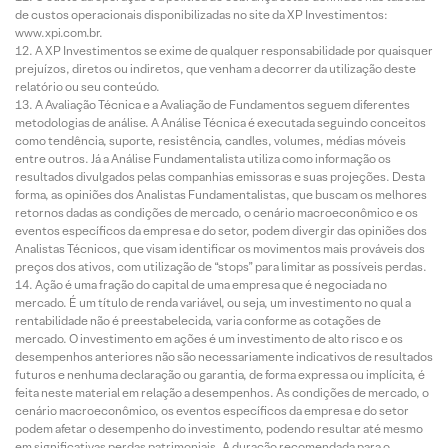
de custos operacionais disponibilizadas no site da XP Investimentos:
www.xpi.com.br.
A XP Investimentos se exime de qualquer responsabilidade por quaisquer
prejuízos, diretos ou indiretos, que venham a decorrer da utilização deste
relatório ou seu conteúdo.
A Avaliação Técnica e a Avaliação de Fundamentos seguem diferentes
metodologias de análise. A Análise Técnica é executada seguindo conceitos
como tendência, suporte, resistência, candles, volumes, médias móveis
entre outros. Já a Análise Fundamentalista utiliza como informação os
resultados divulgados pelas companhias emissoras e suas projeções. Desta
forma, as opiniões dos Analistas Fundamentalistas, que buscam os melhores
retornos dadas as condições de mercado, o cenário macroeconômico e os
eventos específicos da empresa e do setor, podem divergir das opiniões dos
Analistas Técnicos, que visam identificar os movimentos mais prováveis dos
preços dos ativos, com utilização de “stops” para limitar as possíveis perdas.
Ação é uma fração do capital de uma empresa que é negociada no
mercado. É um título de renda variável, ou seja, um investimento no qual a
rentabilidade não é preestabelecida, varia conforme as cotações de
mercado. O investimento em ações é um investimento de alto risco e os
desempenhos anteriores não são necessariamente indicativos de resultados
futuros e nenhuma declaração ou garantia, de forma expressa ou implícita, é
feita neste material em relação a desempenhos. As condições de mercado, o
cenário macroeconômico, os eventos específicos da empresa e do setor
podem afetar o desempenho do investimento, podendo resultar até mesmo
em significativas perdas patrimoniais. A duração recomendada para o