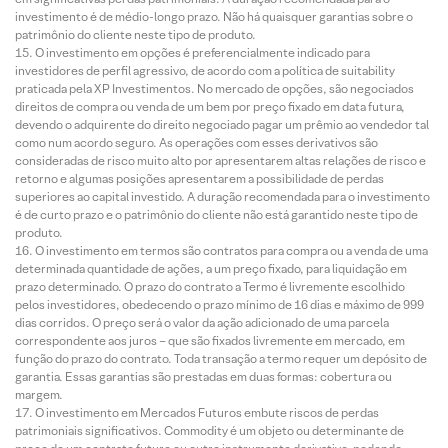
investimento é de médio-longo prazo. Não há quaisquer garantias sobre o
patrimônio do cliente neste tipo de produto.
O investimento em opções é preferencialmente indicado para
investidores de perfil agressivo, de acordo com a política de suitability
praticada pela XP Investimentos. No mercado de opções, são negociados
direitos de compra ou venda de um bem por preço fixado em data futura,
devendo o adquirente do direito negociado pagar um prêmio ao vendedor tal
como num acordo seguro. As operações com esses derivativos são
consideradas de risco muito alto por apresentarem altas relações de risco e
retorno e algumas posições apresentarem a possibilidade de perdas
superiores ao capital investido. A duração recomendada para o investimento
é de curto prazo e o patrimônio do cliente não está garantido neste tipo de
produto.
O investimento em termos são contratos para compra ou a venda de uma
determinada quantidade de ações, a um preço fixado, para liquidação em
prazo determinado. O prazo do contrato a Termo é livremente escolhido
pelos investidores, obedecendo o prazo mínimo de 16 dias e máximo de 999
dias corridos. O preço será o valor da ação adicionado de uma parcela
correspondente aos juros – que são fixados livremente em mercado, em
função do prazo do contrato. Toda transação a termo requer um depósito de
garantia. Essas garantias são prestadas em duas formas: cobertura ou
margem.
O investimento em Mercados Futuros embute riscos de perdas
patrimoniais significativos. Commodity é um objeto ou determinante de