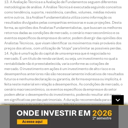
A Avaliação Técnica e a Avaliação de Fundamentos seguem diferentes
metodologias de análise. A Análise Técnica é executada seguindo conceitos
como tendência, suporte, resistência, candles, volumes, médias móveis
entre outros. Já a Análise Fundamentalista utiliza como informação os
resultados divulgados pelas companhias emissoras e suas projeções. Desta
forma, as opiniões dos Analistas Fundamentalistas, que buscam os melhores
retornos dadas as condições de mercado, o cenário macroeconômico e os
eventos específicos da empresa e do setor, podem divergir das opiniões dos
Analistas Técnicos, que visam identificar os movimentos mais prováveis dos
preços dos ativos, com utilização de “stops” para limitar as possíveis perdas.
Ação é uma fração do capital de uma empresa que é negociada no
mercado. É um título de renda variável, ou seja, um investimento no qual a
rentabilidade não é preestabelecida, varia conforme as cotações de
mercado. O investimento em ações é um investimento de alto risco e os
desempenhos anteriores não são necessariamente indicativos de resultados
futuros e nenhuma declaração ou garantia, de forma expressa ou implícita, é
feita neste material em relação a desempenhos. As condições de mercado, o
cenário macroeconômico, os eventos específicos da empresa e do setor
podem afetar o desempenho do investimento, podendo resultar até mesmo
em significativas perdas patrimoniais. A duração recomendada para o
investimento é de médio-longo prazo. Não há quaisquer garantias sobre o
patrimônio do cliente neste tipo de produto.
O investimento em opções é preferencialmente indicado para
investidores de perfil agressivo, de acordo com a política de suitability
praticada pela XP Investimentos. No mercado de opções, são negociados