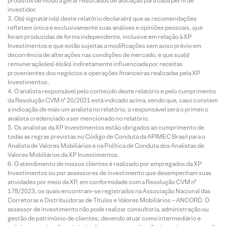
produtos de modo a gerar resultados de alocação para cada perfil de
investidor.
O(s) signatário(s) deste relatório declara(m) que as recomendações
refletem única e exclusivamente suas análises e opiniões pessoais, que
foram produzidas de forma independente, inclusive em relação à XP
Investimentos e que estão sujeitas a modificações sem aviso prévio em
decorrência de alterações nas condições de mercado, e que sua(s)
remuneração(es) é(são) indiretamente influenciada por receitas
provenientes dos negócios e operações financeiras realizadas pela XP
Investimentos.
O analista responsável pelo conteúdo deste relatório e pelo cumprimento
da Resolução CVM nº 20/2021 está indicado acima, sendo que, caso constem
a indicação de mais um analista no relatório, o responsável será o primeiro
analista credenciado a ser mencionado no relatório.
Os analistas da XP Investimentos estão obrigados ao cumprimento de
todas as regras previstas no Código de Conduta da APIMEC Brasil para o
Analista de Valores Mobiliários e na Política de Conduta dos Analistas de
Valores Mobiliários da XP Investimentos.
O atendimento de nossos clientes é realizado por empregados da XP
Investimentos ou por assessores de investimento que desempenham suas
atividades por meio da XP, em conformidade com a Resolução CVM nº
178/2023, os quais encontram-se registrados na Associação Nacional das
Corretoras e Distribuidoras de Títulos e Valores Mobiliários – ANCORD. O
assessor de investimento não pode realizar consultoria, administração ou
gestão de patrimônio de clientes, devendo atuar como intermediário e