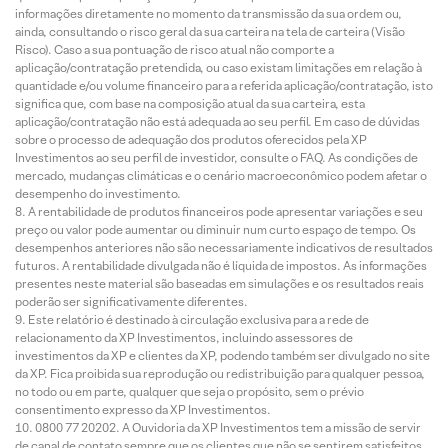
informações diretamente no momento da transmissão da sua ordem ou,
ainda, consultando o risco geral da sua carteira na tela de carteira (Visão
Risco). Caso a sua pontuação de risco atual não comporte a
aplicação/contratação pretendida, ou caso existam limitações em relação à
quantidade e/ou volume financeiro para a referida aplicação/contratação, isto
significa que, com base na composição atual da sua carteira, esta
aplicação/contratação não está adequada ao seu perfil. Em caso de dúvidas
sobre o processo de adequação dos produtos oferecidos pela XP
Investimentos ao seu perfil de investidor, consulte o FAQ. As condições de
mercado, mudanças climáticas e o cenário macroeconômico podem afetar o
desempenho do investimento.
A rentabilidade de produtos financeiros pode apresentar variações e seu
preço ou valor pode aumentar ou diminuir num curto espaço de tempo. Os
desempenhos anteriores não são necessariamente indicativos de resultados
futuros. A rentabilidade divulgada não é líquida de impostos. As informações
presentes neste material são baseadas em simulações e os resultados reais
poderão ser significativamente diferentes.
Este relatório é destinado à circulação exclusiva para a rede de
relacionamento da XP Investimentos, incluindo assessores de
investimentos da XP e clientes da XP, podendo também ser divulgado no site
da XP. Fica proibida sua reprodução ou redistribuição para qualquer pessoa,
no todo ou em parte, qualquer que seja o propósito, sem o prévio
consentimento expresso da XP Investimentos.
0800 77 20202. A Ouvidoria da XP Investimentos tem a missão de servir
de canal de contato sempre que os clientes que não se sentirem satisfeitos