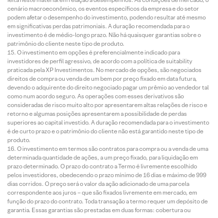
cenário macroeconômico, os eventos específicos da empresa e do setor
podem afetar o desempenho do investimento, podendo resultar até mesmo
em significativas perdas patrimoniais. A duração recomendada para o
investimento é de médio-longo prazo. Não há quaisquer garantias sobre o
patrimônio do cliente neste tipo de produto.
O investimento em opções é preferencialmente indicado para
investidores de perfil agressivo, de acordo com a política de suitability
praticada pela XP Investimentos. No mercado de opções, são negociados
direitos de compra ou venda de um bem por preço fixado em data futura,
devendo o adquirente do direito negociado pagar um prêmio ao vendedor tal
como num acordo seguro. As operações com esses derivativos são
consideradas de risco muito alto por apresentarem altas relações de risco e
retorno e algumas posições apresentarem a possibilidade de perdas
superiores ao capital investido. A duração recomendada para o investimento
é de curto prazo e o patrimônio do cliente não está garantido neste tipo de
produto.
O investimento em termos são contratos para compra ou a venda de uma
determinada quantidade de ações, a um preço fixado, para liquidação em
prazo determinado. O prazo do contrato a Termo é livremente escolhido
pelos investidores, obedecendo o prazo mínimo de 16 dias e máximo de 999
dias corridos. O preço será o valor da ação adicionado de uma parcela
correspondente aos juros – que são fixados livremente em mercado, em
função do prazo do contrato. Toda transação a termo requer um depósito de
garantia. Essas garantias são prestadas em duas formas: cobertura ou