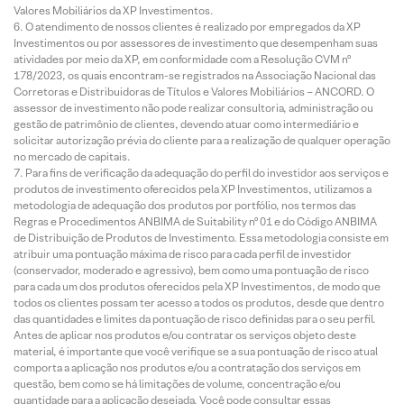
Valores Mobiliários da XP Investimentos.
O atendimento de nossos clientes é realizado por empregados da XP
Investimentos ou por assessores de investimento que desempenham suas
atividades por meio da XP, em conformidade com a Resolução CVM nº
178/2023, os quais encontram-se registrados na Associação Nacional das
Corretoras e Distribuidoras de Títulos e Valores Mobiliários – ANCORD. O
assessor de investimento não pode realizar consultoria, administração ou
gestão de patrimônio de clientes, devendo atuar como intermediário e
solicitar autorização prévia do cliente para a realização de qualquer operação
no mercado de capitais.
Para fins de verificação da adequação do perfil do investidor aos serviços e
produtos de investimento oferecidos pela XP Investimentos, utilizamos a
metodologia de adequação dos produtos por portfólio, nos termos das
Regras e Procedimentos ANBIMA de Suitability nº 01 e do Código ANBIMA
de Distribuição de Produtos de Investimento. Essa metodologia consiste em
atribuir uma pontuação máxima de risco para cada perfil de investidor
(conservador, moderado e agressivo), bem como uma pontuação de risco
para cada um dos produtos oferecidos pela XP Investimentos, de modo que
todos os clientes possam ter acesso a todos os produtos, desde que dentro
das quantidades e limites da pontuação de risco definidas para o seu perfil.
Antes de aplicar nos produtos e/ou contratar os serviços objeto deste
material, é importante que você verifique se a sua pontuação de risco atual
comporta a aplicação nos produtos e/ou a contratação dos serviços em
questão, bem como se há limitações de volume, concentração e/ou
quantidade para a aplicação desejada. Você pode consultar essas