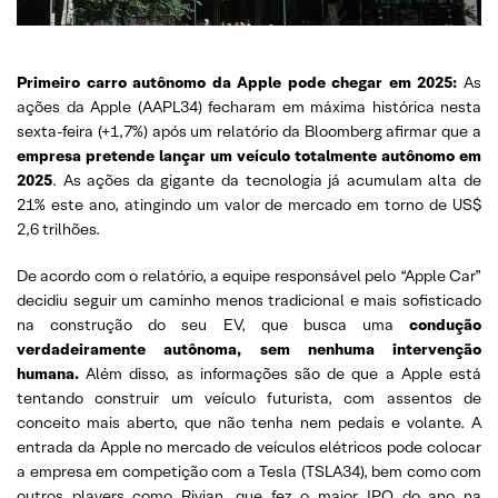
Primeiro carro autônomo da Apple pode chegar em 2025:
As
ações da Apple (AAPL34) fecharam em máxima histórica nesta
sexta-feira (+1,7%) após um relatório da Bloomberg afirmar que a
empresa pretende lançar um veículo totalmente autônomo em
2025
. As ações da gigante da tecnologia já acumulam alta de
21% este ano, atingindo um valor de mercado em torno de US$
2,6 trilhões.
De acordo com o relatório, a equipe responsável pelo “Apple Car”
decidiu seguir um caminho menos tradicional e mais sofisticado
na construção do seu EV, que busca uma
condução
verdadeiramente autônoma, sem nenhuma intervenção
humana.
Além disso, as informações são de que a Apple está
tentando construir um veículo futurista, com assentos de
conceito mais aberto, que não tenha nem pedais e volante. A
entrada da Apple no mercado de veículos elétricos pode colocar
a empresa em competição com a Tesla (TSLA34), bem como com
outros players como Rivian, que fez o maior IPO do ano na