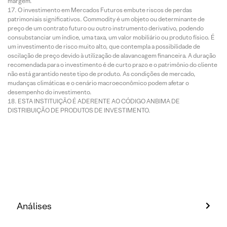
margem.
O investimento em Mercados Futuros embute riscos de perdas
patrimoniais significativos. Commodity é um objeto ou determinante de
preço de um contrato futuro ou outro instrumento derivativo, podendo
consubstanciar um índice, uma taxa, um valor mobiliário ou produto físico. É
um investimento de risco muito alto, que contempla a possibilidade de
oscilação de preço devido à utilização de alavancagem financeira. A duração
recomendada para o investimento é de curto prazo e o patrimônio do cliente
não está garantido neste tipo de produto. As condições de mercado,
mudanças climáticas e o cenário macroeconômico podem afetar o
desempenho do investimento.
ESTA INSTITUIÇÃO É ADERENTE AO CÓDIGO ANBIMA DE
DISTRIBUIÇÃO DE PRODUTOS DE INVESTIMENTO.
Análises