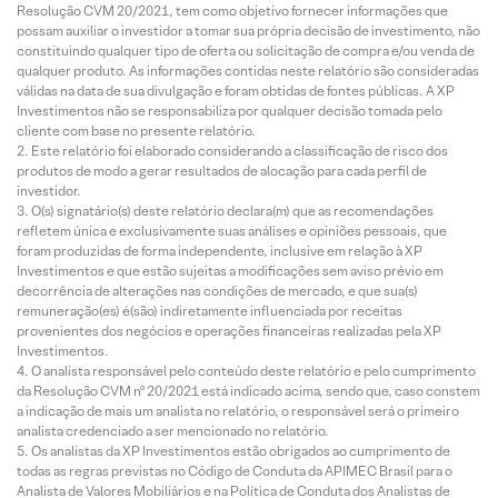
Resolução CVM 20/2021, tem como objetivo fornecer informações que
possam auxiliar o investidor a tomar sua própria decisão de investimento, não
constituindo qualquer tipo de oferta ou solicitação de compra e/ou venda de
qualquer produto. As informações contidas neste relatório são consideradas
válidas na data de sua divulgação e foram obtidas de fontes públicas. A XP
Investimentos não se responsabiliza por qualquer decisão tomada pelo
cliente com base no presente relatório.
Este relatório foi elaborado considerando a classificação de risco dos
produtos de modo a gerar resultados de alocação para cada perfil de
investidor.
O(s) signatário(s) deste relatório declara(m) que as recomendações
refletem única e exclusivamente suas análises e opiniões pessoais, que
foram produzidas de forma independente, inclusive em relação à XP
Investimentos e que estão sujeitas a modificações sem aviso prévio em
decorrência de alterações nas condições de mercado, e que sua(s)
remuneração(es) é(são) indiretamente influenciada por receitas
provenientes dos negócios e operações financeiras realizadas pela XP
Investimentos.
O analista responsável pelo conteúdo deste relatório e pelo cumprimento
da Resolução CVM nº 20/2021 está indicado acima, sendo que, caso constem
a indicação de mais um analista no relatório, o responsável será o primeiro
analista credenciado a ser mencionado no relatório.
Os analistas da XP Investimentos estão obrigados ao cumprimento de
todas as regras previstas no Código de Conduta da APIMEC Brasil para o
Analista de Valores Mobiliários e na Política de Conduta dos Analistas de