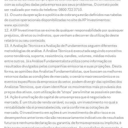
com as soluções dadas pela empresa aos seus problemas. O contato pode
ser realizado por meio do telefone: 0800 722 3710.
O custo da operação e a política de cobrança estão definidos nas tabelas
de custos operacionais disponibilizadas no site da XP Investimentos:
www.xpi.com.br.
A XP Investimentos se exime de qualquer responsabilidade por quaisquer
prejuízos, diretos ou indiretos, que venham a decorrer da utilização deste
relatório ou seu conteúdo.
A Avaliação Técnica e a Avaliação de Fundamentos seguem diferentes
metodologias de análise. A Análise Técnica é executada seguindo conceitos
como tendência, suporte, resistência, candles, volumes, médias móveis
entre outros. Já a Análise Fundamentalista utiliza como informação os
resultados divulgados pelas companhias emissoras e suas projeções. Desta
forma, as opiniões dos Analistas Fundamentalistas, que buscam os melhores
retornos dadas as condições de mercado, o cenário macroeconômico e os
eventos específicos da empresa e do setor, podem divergir das opiniões dos
Analistas Técnicos, que visam identificar os movimentos mais prováveis dos
preços dos ativos, com utilização de “stops” para limitar as possíveis perdas.
Ação é uma fração do capital de uma empresa que é negociada no
mercado. É um título de renda variável, ou seja, um investimento no qual a
rentabilidade não é preestabelecida, varia conforme as cotações de
mercado. O investimento em ações é um investimento de alto risco e os
desempenhos anteriores não são necessariamente indicativos de resultados
futuros e nenhuma declaração ou garantia, de forma expressa ou implícita, é
feita neste material em relação a desempenhos. As condições de mercado, o