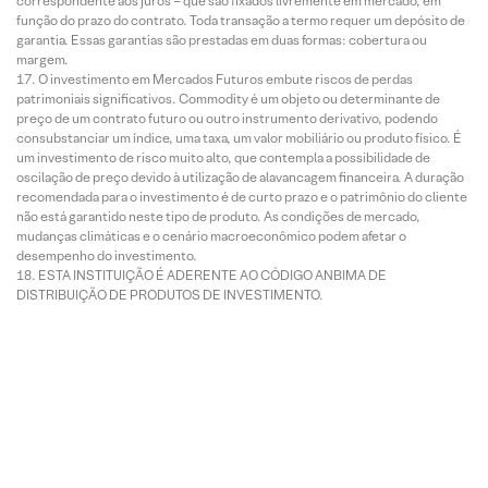
correspondente aos juros – que são fixados livremente em mercado, em
função do prazo do contrato. Toda transação a termo requer um depósito de
garantia. Essas garantias são prestadas em duas formas: cobertura ou
margem.
O investimento em Mercados Futuros embute riscos de perdas
patrimoniais significativos. Commodity é um objeto ou determinante de
preço de um contrato futuro ou outro instrumento derivativo, podendo
consubstanciar um índice, uma taxa, um valor mobiliário ou produto físico. É
um investimento de risco muito alto, que contempla a possibilidade de
oscilação de preço devido à utilização de alavancagem financeira. A duração
recomendada para o investimento é de curto prazo e o patrimônio do cliente
não está garantido neste tipo de produto. As condições de mercado,
mudanças climáticas e o cenário macroeconômico podem afetar o
desempenho do investimento.
ESTA INSTITUIÇÃO É ADERENTE AO CÓDIGO ANBIMA DE
DISTRIBUIÇÃO DE PRODUTOS DE INVESTIMENTO.