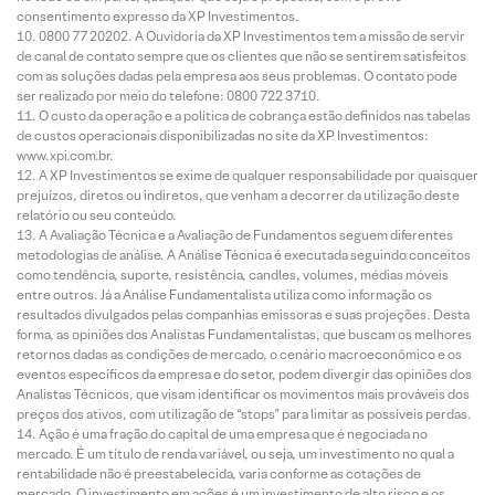
consentimento expresso da XP Investimentos.
0800 77 20202. A Ouvidoria da XP Investimentos tem a missão de servir
de canal de contato sempre que os clientes que não se sentirem satisfeitos
com as soluções dadas pela empresa aos seus problemas. O contato pode
ser realizado por meio do telefone: 0800 722 3710.
O custo da operação e a política de cobrança estão definidos nas tabelas
de custos operacionais disponibilizadas no site da XP Investimentos:
www.xpi.com.br.
A XP Investimentos se exime de qualquer responsabilidade por quaisquer
prejuízos, diretos ou indiretos, que venham a decorrer da utilização deste
relatório ou seu conteúdo.
A Avaliação Técnica e a Avaliação de Fundamentos seguem diferentes
metodologias de análise. A Análise Técnica é executada seguindo conceitos
como tendência, suporte, resistência, candles, volumes, médias móveis
entre outros. Já a Análise Fundamentalista utiliza como informação os
resultados divulgados pelas companhias emissoras e suas projeções. Desta
forma, as opiniões dos Analistas Fundamentalistas, que buscam os melhores
retornos dadas as condições de mercado, o cenário macroeconômico e os
eventos específicos da empresa e do setor, podem divergir das opiniões dos
Analistas Técnicos, que visam identificar os movimentos mais prováveis dos
preços dos ativos, com utilização de “stops” para limitar as possíveis perdas.
Ação é uma fração do capital de uma empresa que é negociada no
mercado. É um título de renda variável, ou seja, um investimento no qual a
rentabilidade não é preestabelecida, varia conforme as cotações de
mercado. O investimento em ações é um investimento de alto risco e os