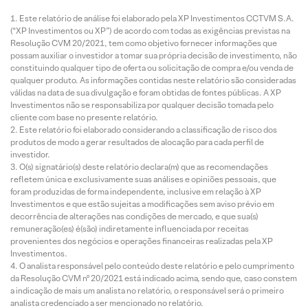
Este relatório de análise foi elaborado pela XP Investimentos CCTVM S.A.
(“XP Investimentos ou XP”) de acordo com todas as exigências previstas na
Resolução CVM 20/2021, tem como objetivo fornecer informações que
possam auxiliar o investidor a tomar sua própria decisão de investimento, não
constituindo qualquer tipo de oferta ou solicitação de compra e/ou venda de
qualquer produto. As informações contidas neste relatório são consideradas
válidas na data de sua divulgação e foram obtidas de fontes públicas. A XP
Investimentos não se responsabiliza por qualquer decisão tomada pelo
cliente com base no presente relatório.
Este relatório foi elaborado considerando a classificação de risco dos
produtos de modo a gerar resultados de alocação para cada perfil de
investidor.
O(s) signatário(s) deste relatório declara(m) que as recomendações
refletem única e exclusivamente suas análises e opiniões pessoais, que
foram produzidas de forma independente, inclusive em relação à XP
Investimentos e que estão sujeitas a modificações sem aviso prévio em
decorrência de alterações nas condições de mercado, e que sua(s)
remuneração(es) é(são) indiretamente influenciada por receitas
provenientes dos negócios e operações financeiras realizadas pela XP
Investimentos.
O analista responsável pelo conteúdo deste relatório e pelo cumprimento
da Resolução CVM nº 20/2021 está indicado acima, sendo que, caso constem
a indicação de mais um analista no relatório, o responsável será o primeiro
analista credenciado a ser mencionado no relatório.