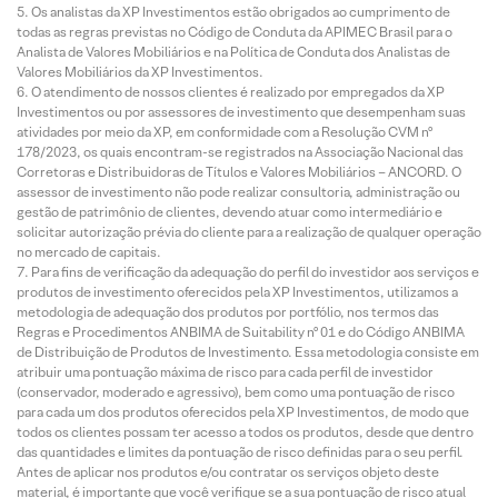
Os analistas da XP Investimentos estão obrigados ao cumprimento de
todas as regras previstas no Código de Conduta da APIMEC Brasil para o
Analista de Valores Mobiliários e na Política de Conduta dos Analistas de
Valores Mobiliários da XP Investimentos.
O atendimento de nossos clientes é realizado por empregados da XP
Investimentos ou por assessores de investimento que desempenham suas
atividades por meio da XP, em conformidade com a Resolução CVM nº
178/2023, os quais encontram-se registrados na Associação Nacional das
Corretoras e Distribuidoras de Títulos e Valores Mobiliários – ANCORD. O
assessor de investimento não pode realizar consultoria, administração ou
gestão de patrimônio de clientes, devendo atuar como intermediário e
solicitar autorização prévia do cliente para a realização de qualquer operação
no mercado de capitais.
Para fins de verificação da adequação do perfil do investidor aos serviços e
produtos de investimento oferecidos pela XP Investimentos, utilizamos a
metodologia de adequação dos produtos por portfólio, nos termos das
Regras e Procedimentos ANBIMA de Suitability nº 01 e do Código ANBIMA
de Distribuição de Produtos de Investimento. Essa metodologia consiste em
atribuir uma pontuação máxima de risco para cada perfil de investidor
(conservador, moderado e agressivo), bem como uma pontuação de risco
para cada um dos produtos oferecidos pela XP Investimentos, de modo que
todos os clientes possam ter acesso a todos os produtos, desde que dentro
das quantidades e limites da pontuação de risco definidas para o seu perfil.
Antes de aplicar nos produtos e/ou contratar os serviços objeto deste
material, é importante que você verifique se a sua pontuação de risco atual