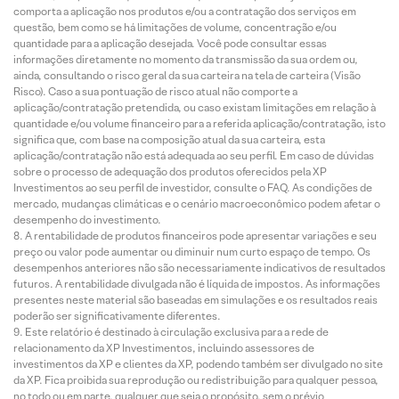
comporta a aplicação nos produtos e/ou a contratação dos serviços em
questão, bem como se há limitações de volume, concentração e/ou
quantidade para a aplicação desejada. Você pode consultar essas
informações diretamente no momento da transmissão da sua ordem ou,
ainda, consultando o risco geral da sua carteira na tela de carteira (Visão
Risco). Caso a sua pontuação de risco atual não comporte a
aplicação/contratação pretendida, ou caso existam limitações em relação à
quantidade e/ou volume financeiro para a referida aplicação/contratação, isto
significa que, com base na composição atual da sua carteira, esta
aplicação/contratação não está adequada ao seu perfil. Em caso de dúvidas
sobre o processo de adequação dos produtos oferecidos pela XP
Investimentos ao seu perfil de investidor, consulte o FAQ. As condições de
mercado, mudanças climáticas e o cenário macroeconômico podem afetar o
desempenho do investimento.
A rentabilidade de produtos financeiros pode apresentar variações e seu
preço ou valor pode aumentar ou diminuir num curto espaço de tempo. Os
desempenhos anteriores não são necessariamente indicativos de resultados
futuros. A rentabilidade divulgada não é líquida de impostos. As informações
presentes neste material são baseadas em simulações e os resultados reais
poderão ser significativamente diferentes.
Este relatório é destinado à circulação exclusiva para a rede de
relacionamento da XP Investimentos, incluindo assessores de
investimentos da XP e clientes da XP, podendo também ser divulgado no site
da XP. Fica proibida sua reprodução ou redistribuição para qualquer pessoa,
no todo ou em parte, qualquer que seja o propósito, sem o prévio