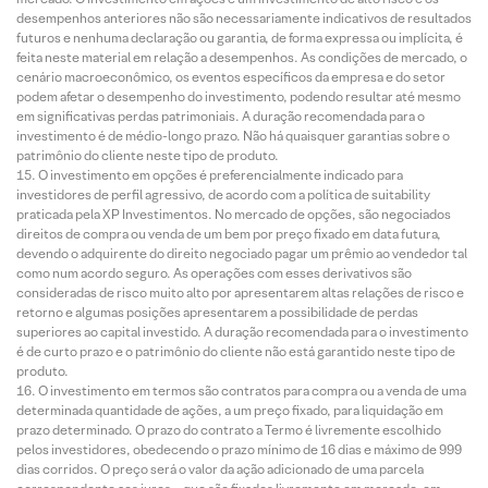
desempenhos anteriores não são necessariamente indicativos de resultados
futuros e nenhuma declaração ou garantia, de forma expressa ou implícita, é
feita neste material em relação a desempenhos. As condições de mercado, o
cenário macroeconômico, os eventos específicos da empresa e do setor
podem afetar o desempenho do investimento, podendo resultar até mesmo
em significativas perdas patrimoniais. A duração recomendada para o
investimento é de médio-longo prazo. Não há quaisquer garantias sobre o
patrimônio do cliente neste tipo de produto.
O investimento em opções é preferencialmente indicado para
investidores de perfil agressivo, de acordo com a política de suitability
praticada pela XP Investimentos. No mercado de opções, são negociados
direitos de compra ou venda de um bem por preço fixado em data futura,
devendo o adquirente do direito negociado pagar um prêmio ao vendedor tal
como num acordo seguro. As operações com esses derivativos são
consideradas de risco muito alto por apresentarem altas relações de risco e
retorno e algumas posições apresentarem a possibilidade de perdas
superiores ao capital investido. A duração recomendada para o investimento
é de curto prazo e o patrimônio do cliente não está garantido neste tipo de
produto.
O investimento em termos são contratos para compra ou a venda de uma
determinada quantidade de ações, a um preço fixado, para liquidação em
prazo determinado. O prazo do contrato a Termo é livremente escolhido
pelos investidores, obedecendo o prazo mínimo de 16 dias e máximo de 999
dias corridos. O preço será o valor da ação adicionado de uma parcela