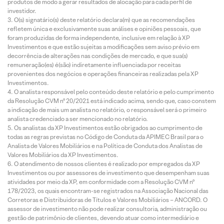
produtos de modo a gerar resultados de alocação para cada perfil de
investidor.
O(s) signatário(s) deste relatório declara(m) que as recomendações
refletem única e exclusivamente suas análises e opiniões pessoais, que
foram produzidas de forma independente, inclusive em relação à XP
Investimentos e que estão sujeitas a modificações sem aviso prévio em
decorrência de alterações nas condições de mercado, e que sua(s)
remuneração(es) é(são) indiretamente influenciada por receitas
provenientes dos negócios e operações financeiras realizadas pela XP
Investimentos.
O analista responsável pelo conteúdo deste relatório e pelo cumprimento
da Resolução CVM nº 20/2021 está indicado acima, sendo que, caso constem
a indicação de mais um analista no relatório, o responsável será o primeiro
analista credenciado a ser mencionado no relatório.
Os analistas da XP Investimentos estão obrigados ao cumprimento de
todas as regras previstas no Código de Conduta da APIMEC Brasil para o
Analista de Valores Mobiliários e na Política de Conduta dos Analistas de
Valores Mobiliários da XP Investimentos.
O atendimento de nossos clientes é realizado por empregados da XP
Investimentos ou por assessores de investimento que desempenham suas
atividades por meio da XP, em conformidade com a Resolução CVM nº
178/2023, os quais encontram-se registrados na Associação Nacional das
Corretoras e Distribuidoras de Títulos e Valores Mobiliários – ANCORD. O
assessor de investimento não pode realizar consultoria, administração ou
gestão de patrimônio de clientes, devendo atuar como intermediário e