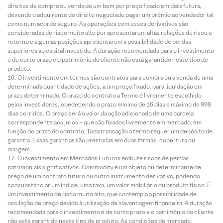
direitos de compra ou venda de um bem por preço fixado em data futura,
devendo o adquirente do direito negociado pagar um prêmio ao vendedor tal
como num acordo seguro. As operações com esses derivativos são
consideradas de risco muito alto por apresentarem altas relações de risco e
retorno e algumas posições apresentarem a possibilidade de perdas
superiores ao capital investido. A duração recomendada para o investimento
é de curto prazo e o patrimônio do cliente não está garantido neste tipo de
produto.
O investimento em termos são contratos para compra ou a venda de uma
determinada quantidade de ações, a um preço fixado, para liquidação em
prazo determinado. O prazo do contrato a Termo é livremente escolhido
pelos investidores, obedecendo o prazo mínimo de 16 dias e máximo de 999
dias corridos. O preço será o valor da ação adicionado de uma parcela
correspondente aos juros – que são fixados livremente em mercado, em
função do prazo do contrato. Toda transação a termo requer um depósito de
garantia. Essas garantias são prestadas em duas formas: cobertura ou
margem.
O investimento em Mercados Futuros embute riscos de perdas
patrimoniais significativos. Commodity é um objeto ou determinante de
preço de um contrato futuro ou outro instrumento derivativo, podendo
consubstanciar um índice, uma taxa, um valor mobiliário ou produto físico. É
um investimento de risco muito alto, que contempla a possibilidade de
oscilação de preço devido à utilização de alavancagem financeira. A duração
recomendada para o investimento é de curto prazo e o patrimônio do cliente
não está garantido neste tipo de produto. As condições de mercado,