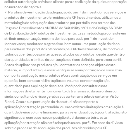
solicitar autorização prévia do cliente para a realização de qualquer operação
no mercado de capitais.
Para fins de verificação da adequação do perfil do investidor aos serviços e
produtos de investimento oferecidos pela XP Investimentos, utilizamos a
metodologia de adequação dos produtos por portfólio, nos termos das
Regras e Procedimentos ANBIMA de Suitability nº 01 e do Código ANBIMA
de Distribuição de Produtos de Investimento. Essa metodologia consiste em
atribuir uma pontuação máxima de risco para cada perfil de investidor
(conservador, moderado e agressivo), bem como uma pontuação de risco
para cada um dos produtos oferecidos pela XP Investimentos, de modo que
todos os clientes possam ter acesso a todos os produtos, desde que dentro
das quantidades e limites da pontuação de risco definidas para o seu perfil.
Antes de aplicar nos produtos e/ou contratar os serviços objeto deste
material, é importante que você verifique se a sua pontuação de risco atual
comporta a aplicação nos produtos e/ou a contratação dos serviços em
questão, bem como se há limitações de volume, concentração e/ou
quantidade para a aplicação desejada. Você pode consultar essas
informações diretamente no momento da transmissão da sua ordem ou,
ainda, consultando o risco geral da sua carteira na tela de carteira (Visão
Risco). Caso a sua pontuação de risco atual não comporte a
aplicação/contratação pretendida, ou caso existam limitações em relação à
quantidade e/ou volume financeiro para a referida aplicação/contratação, isto
significa que, com base na composição atual da sua carteira, esta
aplicação/contratação não está adequada ao seu perfil. Em caso de dúvidas
sobre o processo de adequação dos produtos oferecidos pela XP