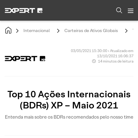
Internacional
Carteiras de Ativos Globais
To
03/05/2021 15:30:00 • Atualizado em
13/10/2021 16:06:37
14 minutos de leitura
Top 10 Ações Internacionais
(BDRs) XP – Maio 2021
Entenda mais sobre os BDRs recomendados pelo nosso time