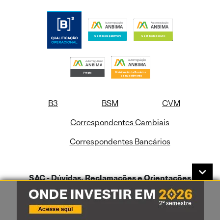
B3
BSM
CVM
Correspondentes Cambiais
Correspondentes Bancários
SAC - Dúvidas, Reclamações e Orientações
0800-772-0202
De segunda a sexta-feira das 09hs às 18hs