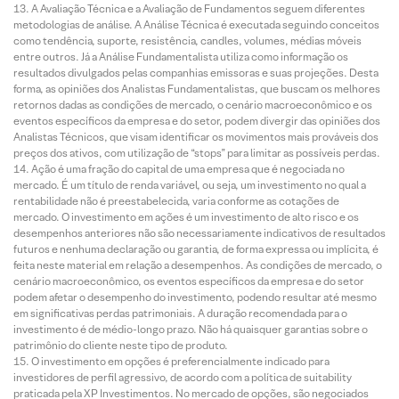
A Avaliação Técnica e a Avaliação de Fundamentos seguem diferentes
metodologias de análise. A Análise Técnica é executada seguindo conceitos
como tendência, suporte, resistência, candles, volumes, médias móveis
entre outros. Já a Análise Fundamentalista utiliza como informação os
resultados divulgados pelas companhias emissoras e suas projeções. Desta
forma, as opiniões dos Analistas Fundamentalistas, que buscam os melhores
retornos dadas as condições de mercado, o cenário macroeconômico e os
eventos específicos da empresa e do setor, podem divergir das opiniões dos
Analistas Técnicos, que visam identificar os movimentos mais prováveis dos
preços dos ativos, com utilização de “stops” para limitar as possíveis perdas.
Ação é uma fração do capital de uma empresa que é negociada no
mercado. É um título de renda variável, ou seja, um investimento no qual a
rentabilidade não é preestabelecida, varia conforme as cotações de
mercado. O investimento em ações é um investimento de alto risco e os
desempenhos anteriores não são necessariamente indicativos de resultados
futuros e nenhuma declaração ou garantia, de forma expressa ou implícita, é
feita neste material em relação a desempenhos. As condições de mercado, o
cenário macroeconômico, os eventos específicos da empresa e do setor
podem afetar o desempenho do investimento, podendo resultar até mesmo
em significativas perdas patrimoniais. A duração recomendada para o
investimento é de médio-longo prazo. Não há quaisquer garantias sobre o
patrimônio do cliente neste tipo de produto.
O investimento em opções é preferencialmente indicado para
investidores de perfil agressivo, de acordo com a política de suitability
praticada pela XP Investimentos. No mercado de opções, são negociados