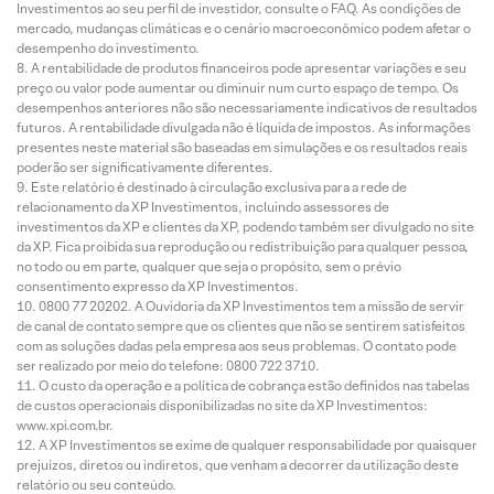
Investimentos ao seu perfil de investidor, consulte o FAQ. As condições de
mercado, mudanças climáticas e o cenário macroeconômico podem afetar o
desempenho do investimento.
A rentabilidade de produtos financeiros pode apresentar variações e seu
preço ou valor pode aumentar ou diminuir num curto espaço de tempo. Os
desempenhos anteriores não são necessariamente indicativos de resultados
futuros. A rentabilidade divulgada não é líquida de impostos. As informações
presentes neste material são baseadas em simulações e os resultados reais
poderão ser significativamente diferentes.
Este relatório é destinado à circulação exclusiva para a rede de
relacionamento da XP Investimentos, incluindo assessores de
investimentos da XP e clientes da XP, podendo também ser divulgado no site
da XP. Fica proibida sua reprodução ou redistribuição para qualquer pessoa,
no todo ou em parte, qualquer que seja o propósito, sem o prévio
consentimento expresso da XP Investimentos.
0800 77 20202. A Ouvidoria da XP Investimentos tem a missão de servir
de canal de contato sempre que os clientes que não se sentirem satisfeitos
com as soluções dadas pela empresa aos seus problemas. O contato pode
ser realizado por meio do telefone: 0800 722 3710.
O custo da operação e a política de cobrança estão definidos nas tabelas
de custos operacionais disponibilizadas no site da XP Investimentos:
www.xpi.com.br.
A XP Investimentos se exime de qualquer responsabilidade por quaisquer
prejuízos, diretos ou indiretos, que venham a decorrer da utilização deste
relatório ou seu conteúdo.