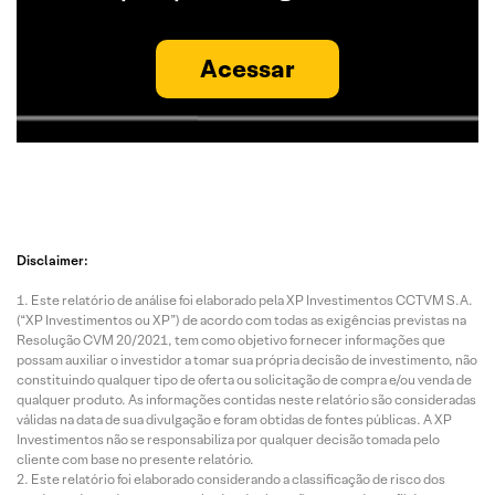
Acessar
Disclaimer:
Este relatório de análise foi elaborado pela XP Investimentos CCTVM S.A.
(“XP Investimentos ou XP”) de acordo com todas as exigências previstas na
Resolução CVM 20/2021, tem como objetivo fornecer informações que
possam auxiliar o investidor a tomar sua própria decisão de investimento, não
constituindo qualquer tipo de oferta ou solicitação de compra e/ou venda de
qualquer produto. As informações contidas neste relatório são consideradas
válidas na data de sua divulgação e foram obtidas de fontes públicas. A XP
Investimentos não se responsabiliza por qualquer decisão tomada pelo
cliente com base no presente relatório.
Este relatório foi elaborado considerando a classificação de risco dos