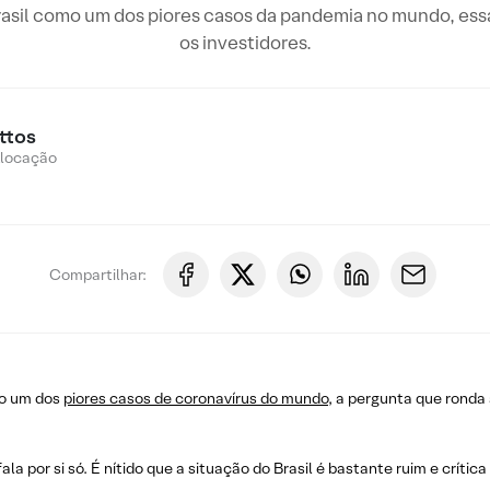
asil como um dos piores casos da pandemia no mundo, essa
os investidores.
ttos
Alocação
Compartilhar:
mo um dos
piores casos de coronavírus do mundo
, a pergunta que ronda 
ala por si só. É nítido que a situação do Brasil é bastante ruim e crít