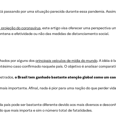
tá passando por uma situação parecida durante essa pandemia. Assim,
projeção do coronavírus
, este artigo visa oferecer uma perspectiva u
rentena e efetividade ou não das medidas de distanciamento social.
hados por alguns dos
principais veículos de mídia do mundo
. A idéia é
entésimo caso confirmado naquele país. O objetivo é analisar comparat
ostrados,
o Brasil tem ganhado bastante atenção global como um caso
 mais importante. Afinal, nada é pior para uma nação do que perder vi
a país pode ser bastante diferente devido aos mais diversos e descon
ado que mais importa e sim o número total de fatalidades.