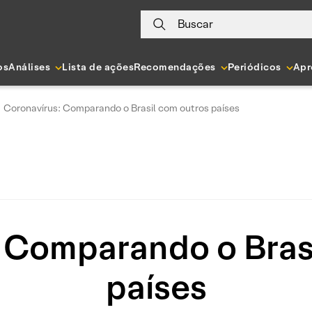
Buscar
os
Análises
Lista de ações
Recomendações
Periódicos
Apr
Coronavírus: Comparando o Brasil com outros países
 Comparando o Bras
países