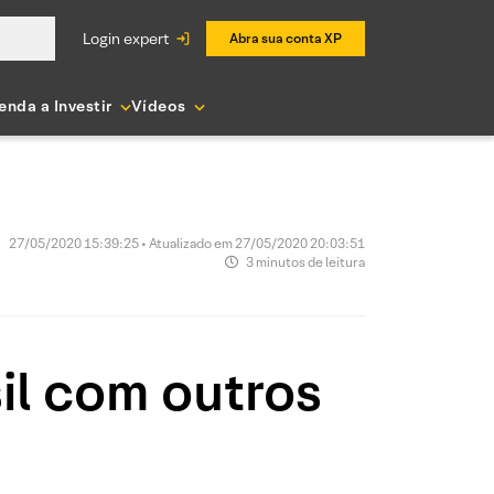
login expert
Abra sua conta XP
enda a Investir
Vídeos
27/05/2020 15:39:25 • Atualizado em 27/05/2020 20:03:51
3 minutos de leitura
il com outros