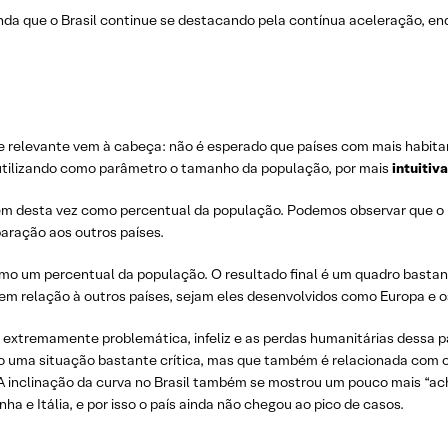
inda que o Brasil continue se destacando pela contínua aceleração, en
e relevante vem à cabeça: não é esperado que países com mais habit
 utilizando como parâmetro o tamanho da população, por mais
intuitiv
orém desta vez como percentual da população. Podemos observar que o
ração aos outros países.
o um percentual da população. O resultado final é um quadro bastante
 em relação à outros países, sejam eles desenvolvidos como Europa e 
 extremamente problemática, infeliz e as perdas humanitárias dessa p
ndo uma situação bastante crítica, mas que também é relacionada com
 A inclinação da curva no Brasil também se mostrou um pouco mais “a
a e Itália, e por isso o país ainda não chegou ao pico de casos.