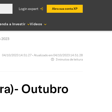
login expert
Abra sua conta XP
enda a Investir
Vídeos
o 2023
04/10/2023 14:51:27 • Atualizado em 04/10/2023 14:51:28
3 minutos de leitura
ra)- Outubro