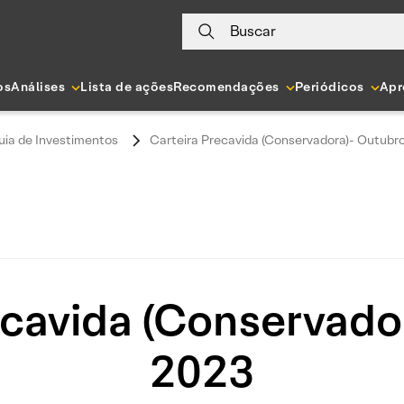
Buscar
os
Análises
Lista de ações
Recomendações
Periódicos
Apr
uia de Investimentos
Carteira Precavida (Conservadora)- Outubr
ecavida (Conservado
2023