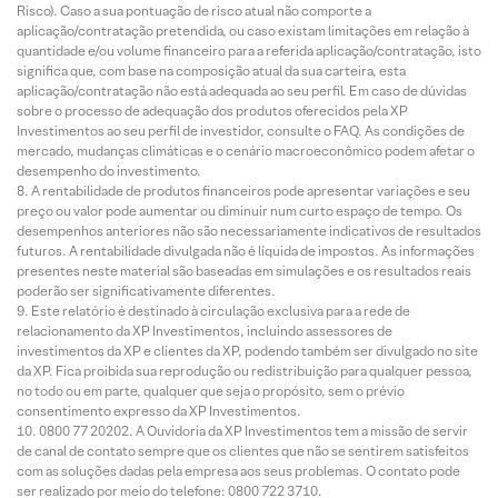
Risco). Caso a sua pontuação de risco atual não comporte a
aplicação/contratação pretendida, ou caso existam limitações em relação à
quantidade e/ou volume financeiro para a referida aplicação/contratação, isto
significa que, com base na composição atual da sua carteira, esta
aplicação/contratação não está adequada ao seu perfil. Em caso de dúvidas
sobre o processo de adequação dos produtos oferecidos pela XP
Investimentos ao seu perfil de investidor, consulte o FAQ. As condições de
mercado, mudanças climáticas e o cenário macroeconômico podem afetar o
desempenho do investimento.
A rentabilidade de produtos financeiros pode apresentar variações e seu
preço ou valor pode aumentar ou diminuir num curto espaço de tempo. Os
desempenhos anteriores não são necessariamente indicativos de resultados
futuros. A rentabilidade divulgada não é líquida de impostos. As informações
presentes neste material são baseadas em simulações e os resultados reais
poderão ser significativamente diferentes.
Este relatório é destinado à circulação exclusiva para a rede de
relacionamento da XP Investimentos, incluindo assessores de
investimentos da XP e clientes da XP, podendo também ser divulgado no site
da XP. Fica proibida sua reprodução ou redistribuição para qualquer pessoa,
no todo ou em parte, qualquer que seja o propósito, sem o prévio
consentimento expresso da XP Investimentos.
0800 77 20202. A Ouvidoria da XP Investimentos tem a missão de servir
de canal de contato sempre que os clientes que não se sentirem satisfeitos
com as soluções dadas pela empresa aos seus problemas. O contato pode
ser realizado por meio do telefone: 0800 722 3710.