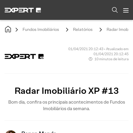
Fundos Imobiliários
Relatórios
Radar Imobili
01/04/2021 20:12:43 • Atualizado em
01/04/2021 20:12:45
10 minutos de leitura
Radar Imobiliário XP #13
Bom dia, confira os principais acontecimentos de Fundos
Imobiliários da semana.