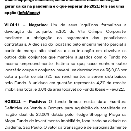
gerar caixa na pandemia e o que esperar de 2021: FIIs são uma
opção (
InfoMoney
)
VLOL11 – Negativo:
Um de seus inquilinos formalizou a
devolução do conjunto n.101 do Vila Olímpia Corporate,
mediante a obrigação do pagamento das penalidades
contratuais. A decisão do locatário pelo encerramento parcial a
partir de março, não sinaliza a sua intenção em devolver os
outros dois conjuntos que mantém alugados com o Fundo no
mesmo empreendimento. Estima-se que, caso nenhum outro
locatário ocupe o conjunto, haverá um decréscimo de R$ 0,03 por
cota a partir de abril/21 nos rendimentos a serem distribuídos
pelo Fundo. A unidade em questão representa 4,3% da receita
imobiliária total e 3,6% da área locável do Fundo (base – Fev./21).
HGBS11 – Positivo:
O fundo firmou nesta data Escritura
Definitiva de Venda e Compra para aquisição da totalidade da
fração ideal de 23,06% detida pelo Hedge Shopping Praça da
Moça Fundo de Investimento Imobiliário, localizado na cidade de
Diadema, São Paulo. O valor da transação é de aproximadamente