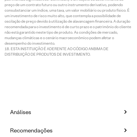
preço de um contrato futuro ou outro instrumento derivativo, podendo
consubstanciar um índice, uma taxa, um valor mobiliário ou produto físico. É
um investimento de risco muito alto, que contempla a possibilidade de
oscilação de preço devido à utilização de alavancagem financeira. A duração
recomendada para o investimento é de curto prazo e o patrimônio do cliente
não está garantido neste tipo de produto. As condições de mercado,
mudanças climáticas e o cenário macroeconômico podem afetar o
desempenho do investimento.
ESTA INSTITUIÇÃO É ADERENTE AO CÓDIGO ANBIMA DE
DISTRIBUIÇÃO DE PRODUTOS DE INVESTIMENTO.
Análises
Recomendações