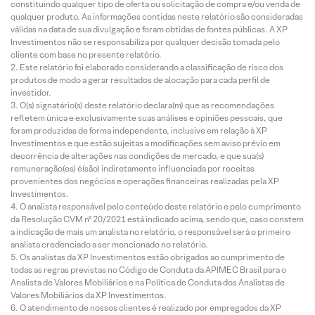
constituindo qualquer tipo de oferta ou solicitação de compra e/ou venda de
qualquer produto. As informações contidas neste relatório são consideradas
válidas na data de sua divulgação e foram obtidas de fontes públicas. A XP
Investimentos não se responsabiliza por qualquer decisão tomada pelo
cliente com base no presente relatório.
Este relatório foi elaborado considerando a classificação de risco dos
produtos de modo a gerar resultados de alocação para cada perfil de
investidor.
O(s) signatário(s) deste relatório declara(m) que as recomendações
refletem única e exclusivamente suas análises e opiniões pessoais, que
foram produzidas de forma independente, inclusive em relação à XP
Investimentos e que estão sujeitas a modificações sem aviso prévio em
decorrência de alterações nas condições de mercado, e que sua(s)
remuneração(es) é(são) indiretamente influenciada por receitas
provenientes dos negócios e operações financeiras realizadas pela XP
Investimentos.
O analista responsável pelo conteúdo deste relatório e pelo cumprimento
da Resolução CVM nº 20/2021 está indicado acima, sendo que, caso constem
a indicação de mais um analista no relatório, o responsável será o primeiro
analista credenciado a ser mencionado no relatório.
Os analistas da XP Investimentos estão obrigados ao cumprimento de
todas as regras previstas no Código de Conduta da APIMEC Brasil para o
Analista de Valores Mobiliários e na Política de Conduta dos Analistas de
Valores Mobiliários da XP Investimentos.
O atendimento de nossos clientes é realizado por empregados da XP