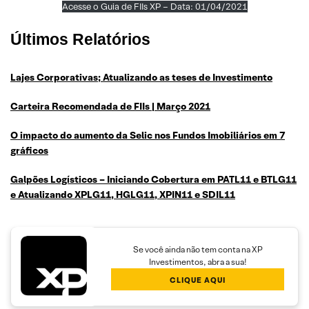
Acesse o Guia de FIIs XP – Data: 01/04/2021
Últimos Relatórios
Lajes Corporativas; Atualizando as teses de Investimento
Carteira Recomendada de FIIs | Março 2021
O impacto do aumento da Selic nos Fundos Imobiliários em 7
gráficos
Galpões Logísticos – Iniciando Cobertura em PATL11 e BTLG11
e Atualizando XPLG11, HGLG11, XPIN11 e SDIL11
Se você ainda não tem conta na XP
Investimentos, abra a sua!
CLIQUE AQUI