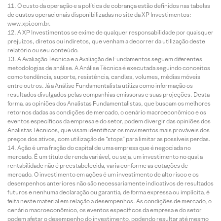
O custo da operação e a política de cobrança estão definidos nas tabelas
de custos operacionais disponibilizadas no site da XP Investimentos:
www.xpi.com.br.
A XP Investimentos se exime de qualquer responsabilidade por quaisquer
prejuízos, diretos ou indiretos, que venham a decorrer da utilização deste
relatório ou seu conteúdo.
A Avaliação Técnica e a Avaliação de Fundamentos seguem diferentes
metodologias de análise. A Análise Técnica é executada seguindo conceitos
como tendência, suporte, resistência, candles, volumes, médias móveis
entre outros. Já a Análise Fundamentalista utiliza como informação os
resultados divulgados pelas companhias emissoras e suas projeções. Desta
forma, as opiniões dos Analistas Fundamentalistas, que buscam os melhores
retornos dadas as condições de mercado, o cenário macroeconômico e os
eventos específicos da empresa e do setor, podem divergir das opiniões dos
Analistas Técnicos, que visam identificar os movimentos mais prováveis dos
preços dos ativos, com utilização de “stops” para limitar as possíveis perdas.
Ação é uma fração do capital de uma empresa que é negociada no
mercado. É um título de renda variável, ou seja, um investimento no qual a
rentabilidade não é preestabelecida, varia conforme as cotações de
mercado. O investimento em ações é um investimento de alto risco e os
desempenhos anteriores não são necessariamente indicativos de resultados
futuros e nenhuma declaração ou garantia, de forma expressa ou implícita, é
feita neste material em relação a desempenhos. As condições de mercado, o
cenário macroeconômico, os eventos específicos da empresa e do setor
podem afetar o desempenho do investimento, podendo resultar até mesmo