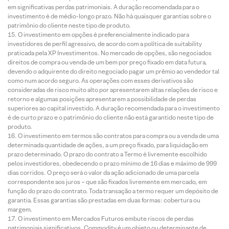
em significativas perdas patrimoniais. A duração recomendada para o
investimento é de médio-longo prazo. Não há quaisquer garantias sobre o
patrimônio do cliente neste tipo de produto.
O investimento em opções é preferencialmente indicado para
investidores de perfil agressivo, de acordo com a política de suitability
praticada pela XP Investimentos. No mercado de opções, são negociados
direitos de compra ou venda de um bem por preço fixado em data futura,
devendo o adquirente do direito negociado pagar um prêmio ao vendedor tal
como num acordo seguro. As operações com esses derivativos são
consideradas de risco muito alto por apresentarem altas relações de risco e
retorno e algumas posições apresentarem a possibilidade de perdas
superiores ao capital investido. A duração recomendada para o investimento
é de curto prazo e o patrimônio do cliente não está garantido neste tipo de
produto.
O investimento em termos são contratos para compra ou a venda de uma
determinada quantidade de ações, a um preço fixado, para liquidação em
prazo determinado. O prazo do contrato a Termo é livremente escolhido
pelos investidores, obedecendo o prazo mínimo de 16 dias e máximo de 999
dias corridos. O preço será o valor da ação adicionado de uma parcela
correspondente aos juros – que são fixados livremente em mercado, em
função do prazo do contrato. Toda transação a termo requer um depósito de
garantia. Essas garantias são prestadas em duas formas: cobertura ou
margem.
O investimento em Mercados Futuros embute riscos de perdas
patrimoniais significativos. Commodity é um objeto ou determinante de