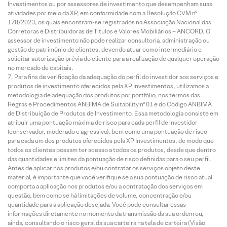
Investimentos ou por assessores de investimento que desempenham suas
atividades por meio da XP, em conformidade com a Resolução CVM nº
178/2023, os quais encontram-se registrados na Associação Nacional das
Corretoras e Distribuidoras de Títulos e Valores Mobiliários – ANCORD. O
assessor de investimento não pode realizar consultoria, administração ou
gestão de patrimônio de clientes, devendo atuar como intermediário e
solicitar autorização prévia do cliente para a realização de qualquer operação
no mercado de capitais.
Para fins de verificação da adequação do perfil do investidor aos serviços e
produtos de investimento oferecidos pela XP Investimentos, utilizamos a
metodologia de adequação dos produtos por portfólio, nos termos das
Regras e Procedimentos ANBIMA de Suitability nº 01 e do Código ANBIMA
de Distribuição de Produtos de Investimento. Essa metodologia consiste em
atribuir uma pontuação máxima de risco para cada perfil de investidor
(conservador, moderado e agressivo), bem como uma pontuação de risco
para cada um dos produtos oferecidos pela XP Investimentos, de modo que
todos os clientes possam ter acesso a todos os produtos, desde que dentro
das quantidades e limites da pontuação de risco definidas para o seu perfil.
Antes de aplicar nos produtos e/ou contratar os serviços objeto deste
material, é importante que você verifique se a sua pontuação de risco atual
comporta a aplicação nos produtos e/ou a contratação dos serviços em
questão, bem como se há limitações de volume, concentração e/ou
quantidade para a aplicação desejada. Você pode consultar essas
informações diretamente no momento da transmissão da sua ordem ou,
ainda, consultando o risco geral da sua carteira na tela de carteira (Visão