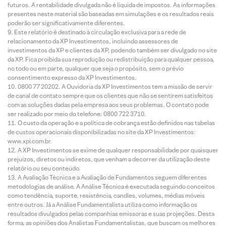
futuros. A rentabilidade divulgada não é líquida de impostos. As informações
presentes neste material são baseadas em simulações e os resultados reais
poderão ser significativamente diferentes.
Este relatório é destinado à circulação exclusiva para a rede de
relacionamento da XP Investimentos, incluindo assessores de
investimentos da XP e clientes da XP, podendo também ser divulgado no site
da XP. Fica proibida sua reprodução ou redistribuição para qualquer pessoa,
no todo ou em parte, qualquer que seja o propósito, sem o prévio
consentimento expresso da XP Investimentos.
0800 77 20202. A Ouvidoria da XP Investimentos tem a missão de servir
de canal de contato sempre que os clientes que não se sentirem satisfeitos
com as soluções dadas pela empresa aos seus problemas. O contato pode
ser realizado por meio do telefone: 0800 722 3710.
O custo da operação e a política de cobrança estão definidos nas tabelas
de custos operacionais disponibilizadas no site da XP Investimentos:
www.xpi.com.br.
A XP Investimentos se exime de qualquer responsabilidade por quaisquer
prejuízos, diretos ou indiretos, que venham a decorrer da utilização deste
relatório ou seu conteúdo.
A Avaliação Técnica e a Avaliação de Fundamentos seguem diferentes
metodologias de análise. A Análise Técnica é executada seguindo conceitos
como tendência, suporte, resistência, candles, volumes, médias móveis
entre outros. Já a Análise Fundamentalista utiliza como informação os
resultados divulgados pelas companhias emissoras e suas projeções. Desta
forma, as opiniões dos Analistas Fundamentalistas, que buscam os melhores