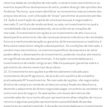
retornos dadas as condições de mercado, o cenário macroeconômico e os
eventos específicos da empresa e do setor, podem divergir das opiniões dos
Analistas Técnicos, que visam identificar os movimentos mais prováveis dos
preços dos ativos, com utilização de “stops” para limitar as possíveis perdas.
Ação é uma fração do capital de uma empresa que é negociada no
mercado. É um título de renda variável, ou seja, um investimento no qual a
rentabilidade não é preestabelecida, varia conforme as cotações de
mercado. O investimento em ações é um investimento de alto risco e os
desempenhos anteriores não são necessariamente indicativos de resultados
futuros e nenhuma declaração ou garantia, de forma expressa ou implícita, é
feita neste material em relação a desempenhos. As condições de mercado, o
cenário macroeconômico, os eventos específicos da empresa e do setor
podem afetar o desempenho do investimento, podendo resultar até mesmo
em significativas perdas patrimoniais. A duração recomendada para o
investimento é de médio-longo prazo. Não há quaisquer garantias sobre o
patrimônio do cliente neste tipo de produto.
O investimento em opções é preferencialmente indicado para
investidores de perfil agressivo, de acordo com a política de suitability
praticada pela XP Investimentos. No mercado de opções, são negociados
direitos de compra ou venda de um bem por preço fixado em data futura,
devendo o adquirente do direito negociado pagar um prêmio ao vendedor tal
como num acordo seguro. As operações com esses derivativos são
consideradas de risco muito alto por apresentarem altas relações de risco e
retorno e algumas posições apresentarem a possibilidade de perdas
superiores ao capital investido. A duração recomendada para o investimento