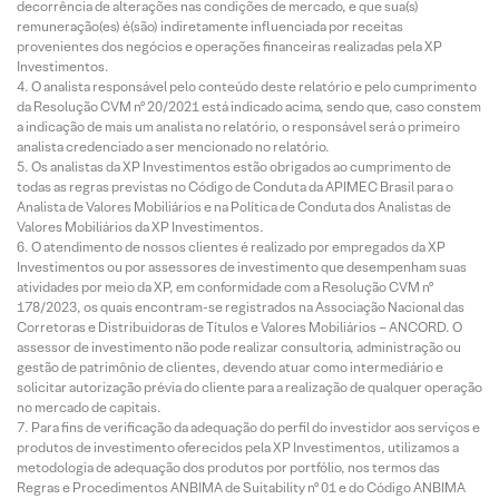
decorrência de alterações nas condições de mercado, e que sua(s)
remuneração(es) é(são) indiretamente influenciada por receitas
provenientes dos negócios e operações financeiras realizadas pela XP
Investimentos.
O analista responsável pelo conteúdo deste relatório e pelo cumprimento
da Resolução CVM nº 20/2021 está indicado acima, sendo que, caso constem
a indicação de mais um analista no relatório, o responsável será o primeiro
analista credenciado a ser mencionado no relatório.
Os analistas da XP Investimentos estão obrigados ao cumprimento de
todas as regras previstas no Código de Conduta da APIMEC Brasil para o
Analista de Valores Mobiliários e na Política de Conduta dos Analistas de
Valores Mobiliários da XP Investimentos.
O atendimento de nossos clientes é realizado por empregados da XP
Investimentos ou por assessores de investimento que desempenham suas
atividades por meio da XP, em conformidade com a Resolução CVM nº
178/2023, os quais encontram-se registrados na Associação Nacional das
Corretoras e Distribuidoras de Títulos e Valores Mobiliários – ANCORD. O
assessor de investimento não pode realizar consultoria, administração ou
gestão de patrimônio de clientes, devendo atuar como intermediário e
solicitar autorização prévia do cliente para a realização de qualquer operação
no mercado de capitais.
Para fins de verificação da adequação do perfil do investidor aos serviços e
produtos de investimento oferecidos pela XP Investimentos, utilizamos a
metodologia de adequação dos produtos por portfólio, nos termos das
Regras e Procedimentos ANBIMA de Suitability nº 01 e do Código ANBIMA