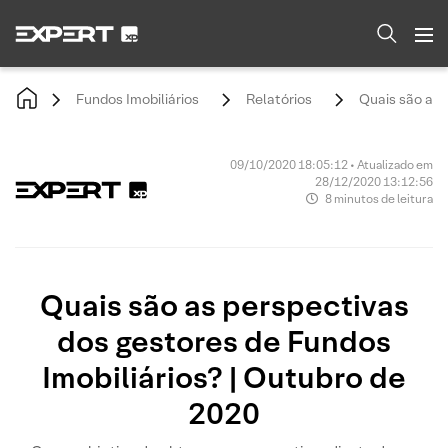
Fundos Imobiliários
Relatórios
Quais são as 
09/10/2020 18:05:12 • Atualizado em
28/12/2020 13:12:56
8 minutos de leitura
Quais são as perspectivas
dos gestores de Fundos
Imobiliários? | Outubro de
2020