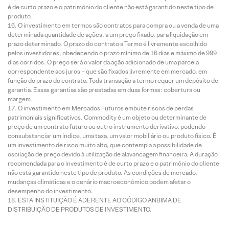
é de curto prazo e o patrimônio do cliente não está garantido neste tipo de
produto.
O investimento em termos são contratos para compra ou a venda de uma
determinada quantidade de ações, a um preço fixado, para liquidação em
prazo determinado. O prazo do contrato a Termo é livremente escolhido
pelos investidores, obedecendo o prazo mínimo de 16 dias e máximo de 999
dias corridos. O preço será o valor da ação adicionado de uma parcela
correspondente aos juros – que são fixados livremente em mercado, em
função do prazo do contrato. Toda transação a termo requer um depósito de
garantia. Essas garantias são prestadas em duas formas: cobertura ou
margem.
O investimento em Mercados Futuros embute riscos de perdas
patrimoniais significativos. Commodity é um objeto ou determinante de
preço de um contrato futuro ou outro instrumento derivativo, podendo
consubstanciar um índice, uma taxa, um valor mobiliário ou produto físico. É
um investimento de risco muito alto, que contempla a possibilidade de
oscilação de preço devido à utilização de alavancagem financeira. A duração
recomendada para o investimento é de curto prazo e o patrimônio do cliente
não está garantido neste tipo de produto. As condições de mercado,
mudanças climáticas e o cenário macroeconômico podem afetar o
desempenho do investimento.
ESTA INSTITUIÇÃO É ADERENTE AO CÓDIGO ANBIMA DE
DISTRIBUIÇÃO DE PRODUTOS DE INVESTIMENTO.