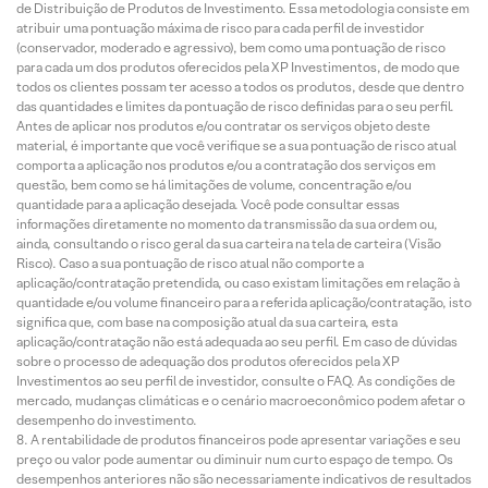
de Distribuição de Produtos de Investimento. Essa metodologia consiste em
atribuir uma pontuação máxima de risco para cada perfil de investidor
(conservador, moderado e agressivo), bem como uma pontuação de risco
para cada um dos produtos oferecidos pela XP Investimentos, de modo que
todos os clientes possam ter acesso a todos os produtos, desde que dentro
das quantidades e limites da pontuação de risco definidas para o seu perfil.
Antes de aplicar nos produtos e/ou contratar os serviços objeto deste
material, é importante que você verifique se a sua pontuação de risco atual
comporta a aplicação nos produtos e/ou a contratação dos serviços em
questão, bem como se há limitações de volume, concentração e/ou
quantidade para a aplicação desejada. Você pode consultar essas
informações diretamente no momento da transmissão da sua ordem ou,
ainda, consultando o risco geral da sua carteira na tela de carteira (Visão
Risco). Caso a sua pontuação de risco atual não comporte a
aplicação/contratação pretendida, ou caso existam limitações em relação à
quantidade e/ou volume financeiro para a referida aplicação/contratação, isto
significa que, com base na composição atual da sua carteira, esta
aplicação/contratação não está adequada ao seu perfil. Em caso de dúvidas
sobre o processo de adequação dos produtos oferecidos pela XP
Investimentos ao seu perfil de investidor, consulte o FAQ. As condições de
mercado, mudanças climáticas e o cenário macroeconômico podem afetar o
desempenho do investimento.
A rentabilidade de produtos financeiros pode apresentar variações e seu
preço ou valor pode aumentar ou diminuir num curto espaço de tempo. Os
desempenhos anteriores não são necessariamente indicativos de resultados