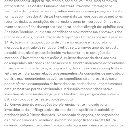
como tendência, suporte, resistência, candles, volumes, médias móveis
entre outros. Já a Análise Fundamentalista utiliza como informação os
resultados divulgados pelas companhias emissoras e suas projeções. Desta
forma, as opiniões dos Analistas Fundamentalistas, que buscam os melhores
retornos dadas as condições de mercado, o cenário macroeconômico e os
eventos específicos da empresa e do setor, podem divergir das opiniões dos
Analistas Técnicos, que visam identificar os movimentos mais prováveis dos
preços dos ativos, com utilização de “stops” para limitar as possíveis perdas.
Ação é uma fração do capital de uma empresa que é negociada no
mercado. É um título de renda variável, ou seja, um investimento no qual a
rentabilidade não é preestabelecida, varia conforme as cotações de
mercado. O investimento em ações é um investimento de alto risco e os
desempenhos anteriores não são necessariamente indicativos de resultados
futuros e nenhuma declaração ou garantia, de forma expressa ou implícita, é
feita neste material em relação a desempenhos. As condições de mercado, o
cenário macroeconômico, os eventos específicos da empresa e do setor
podem afetar o desempenho do investimento, podendo resultar até mesmo
em significativas perdas patrimoniais. A duração recomendada para o
investimento é de médio-longo prazo. Não há quaisquer garantias sobre o
patrimônio do cliente neste tipo de produto.
O investimento em opções é preferencialmente indicado para
investidores de perfil agressivo, de acordo com a política de suitability
praticada pela XP Investimentos. No mercado de opções, são negociados
direitos de compra ou venda de um bem por preço fixado em data futura,
devendo o adquirente do direito negociado pagar um prêmio ao vendedor tal