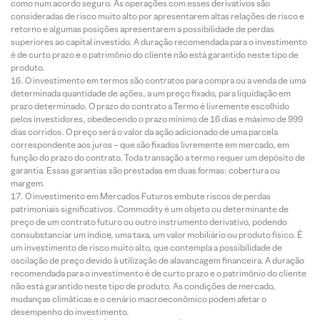
como num acordo seguro. As operações com esses derivativos são
consideradas de risco muito alto por apresentarem altas relações de risco e
retorno e algumas posições apresentarem a possibilidade de perdas
superiores ao capital investido. A duração recomendada para o investimento
é de curto prazo e o patrimônio do cliente não está garantido neste tipo de
produto.
O investimento em termos são contratos para compra ou a venda de uma
determinada quantidade de ações, a um preço fixado, para liquidação em
prazo determinado. O prazo do contrato a Termo é livremente escolhido
pelos investidores, obedecendo o prazo mínimo de 16 dias e máximo de 999
dias corridos. O preço será o valor da ação adicionado de uma parcela
correspondente aos juros – que são fixados livremente em mercado, em
função do prazo do contrato. Toda transação a termo requer um depósito de
garantia. Essas garantias são prestadas em duas formas: cobertura ou
margem.
O investimento em Mercados Futuros embute riscos de perdas
patrimoniais significativos. Commodity é um objeto ou determinante de
preço de um contrato futuro ou outro instrumento derivativo, podendo
consubstanciar um índice, uma taxa, um valor mobiliário ou produto físico. É
um investimento de risco muito alto, que contempla a possibilidade de
oscilação de preço devido à utilização de alavancagem financeira. A duração
recomendada para o investimento é de curto prazo e o patrimônio do cliente
não está garantido neste tipo de produto. As condições de mercado,
mudanças climáticas e o cenário macroeconômico podem afetar o
desempenho do investimento.