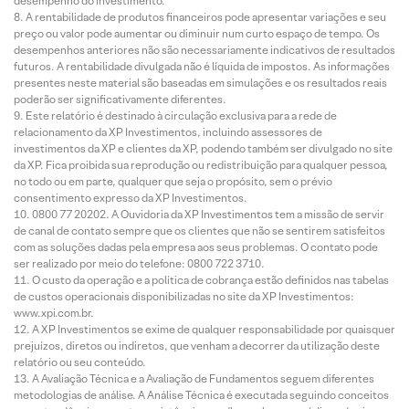
desempenho do investimento.
A rentabilidade de produtos financeiros pode apresentar variações e seu
preço ou valor pode aumentar ou diminuir num curto espaço de tempo. Os
desempenhos anteriores não são necessariamente indicativos de resultados
futuros. A rentabilidade divulgada não é líquida de impostos. As informações
presentes neste material são baseadas em simulações e os resultados reais
poderão ser significativamente diferentes.
Este relatório é destinado à circulação exclusiva para a rede de
relacionamento da XP Investimentos, incluindo assessores de
investimentos da XP e clientes da XP, podendo também ser divulgado no site
da XP. Fica proibida sua reprodução ou redistribuição para qualquer pessoa,
no todo ou em parte, qualquer que seja o propósito, sem o prévio
consentimento expresso da XP Investimentos.
0800 77 20202. A Ouvidoria da XP Investimentos tem a missão de servir
de canal de contato sempre que os clientes que não se sentirem satisfeitos
com as soluções dadas pela empresa aos seus problemas. O contato pode
ser realizado por meio do telefone: 0800 722 3710.
O custo da operação e a política de cobrança estão definidos nas tabelas
de custos operacionais disponibilizadas no site da XP Investimentos:
www.xpi.com.br.
A XP Investimentos se exime de qualquer responsabilidade por quaisquer
prejuízos, diretos ou indiretos, que venham a decorrer da utilização deste
relatório ou seu conteúdo.
A Avaliação Técnica e a Avaliação de Fundamentos seguem diferentes
metodologias de análise. A Análise Técnica é executada seguindo conceitos