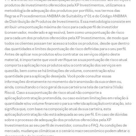
produtos de investimento oferecidos pela XP Investimentos, utilizamos a
metodologia de adequação dos produtos por portfólio, nos termos das
Regras e Procedimentos ANBIMA de Suitability nº 01 e do Código ANBIMA
de Distribuição de Produtos de Investimento. Essa metodologia consiste em
atribuir uma pontuação máxima de risco para cada perfil de investidor
(conservador, moderado e agressivo), bem como uma pontuação de risco
para cada um dos produtos oferecidos pela XP Investimentos, de modo que
todos os clientes possam ter acesso a todos os produtos, desde que dentro
das quantidades e limites da pontuação de risco definidas para o seu perfil.
Antes de aplicar nos produtos e/ou contratar os serviços objeto deste
material, é importante que você verifique se a sua pontuação de risco atual
comporta a aplicação nos produtos e/ou a contratação dos serviços em
questão, bem como se há limitações de volume, concentração e/ou
quantidade para a aplicação desejada. Você pode consultar essas
informações diretamente no momento da transmissão da sua ordem ou,
ainda, consultando o risco geral da sua carteira na tela de carteira (Visão
Risco). Caso a sua pontuação de risco atual não comporte a
aplicação/contratação pretendida, ou caso existam limitações em relação à
quantidade e/ou volume financeiro para a referida aplicação/contratação, isto
significa que, com base na composição atual da sua carteira, esta
aplicação/contratação não está adequada ao seu perfil. Em caso de dúvidas
sobre o processo de adequação dos produtos oferecidos pela XP
Investimentos ao seu perfil de investidor, consulte o FAQ. As condições de
mercado, mudanças climáticas e o cenário macroeconômico podem afetar o