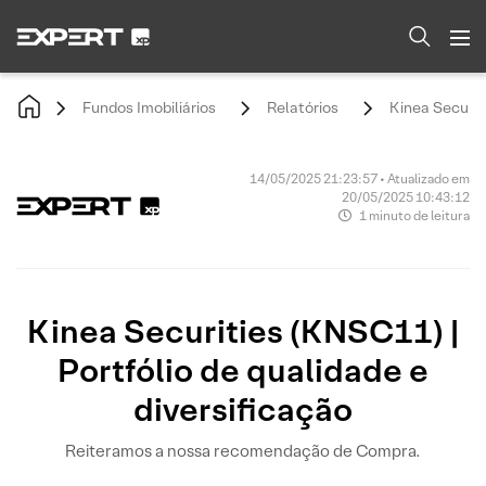
Fundos Imobiliários
Relatórios
Kinea Securiti
14/05/2025 21:23:57 • Atualizado em
20/05/2025 10:43:12
1 minuto de leitura
Kinea Securities (KNSC11) |
Portfólio de qualidade e
diversificação
Reiteramos a nossa recomendação de Compra.