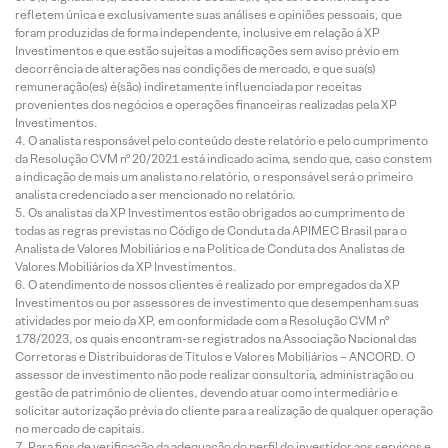
refletem única e exclusivamente suas análises e opiniões pessoais, que
foram produzidas de forma independente, inclusive em relação à XP
Investimentos e que estão sujeitas a modificações sem aviso prévio em
decorrência de alterações nas condições de mercado, e que sua(s)
remuneração(es) é(são) indiretamente influenciada por receitas
provenientes dos negócios e operações financeiras realizadas pela XP
Investimentos.
O analista responsável pelo conteúdo deste relatório e pelo cumprimento
da Resolução CVM nº 20/2021 está indicado acima, sendo que, caso constem
a indicação de mais um analista no relatório, o responsável será o primeiro
analista credenciado a ser mencionado no relatório.
Os analistas da XP Investimentos estão obrigados ao cumprimento de
todas as regras previstas no Código de Conduta da APIMEC Brasil para o
Analista de Valores Mobiliários e na Política de Conduta dos Analistas de
Valores Mobiliários da XP Investimentos.
O atendimento de nossos clientes é realizado por empregados da XP
Investimentos ou por assessores de investimento que desempenham suas
atividades por meio da XP, em conformidade com a Resolução CVM nº
178/2023, os quais encontram-se registrados na Associação Nacional das
Corretoras e Distribuidoras de Títulos e Valores Mobiliários – ANCORD. O
assessor de investimento não pode realizar consultoria, administração ou
gestão de patrimônio de clientes, devendo atuar como intermediário e
solicitar autorização prévia do cliente para a realização de qualquer operação
no mercado de capitais.
Para fins de verificação da adequação do perfil do investidor aos serviços e