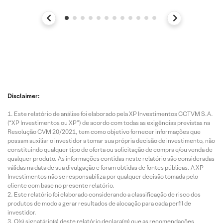
Disclaimer:
Este relatório de análise foi elaborado pela XP Investimentos CCTVM S.A.
(“XP Investimentos ou XP”) de acordo com todas as exigências previstas na
Resolução CVM 20/2021, tem como objetivo fornecer informações que
possam auxiliar o investidor a tomar sua própria decisão de investimento, não
constituindo qualquer tipo de oferta ou solicitação de compra e/ou venda de
qualquer produto. As informações contidas neste relatório são consideradas
válidas na data de sua divulgação e foram obtidas de fontes públicas. A XP
Investimentos não se responsabiliza por qualquer decisão tomada pelo
cliente com base no presente relatório.
Este relatório foi elaborado considerando a classificação de risco dos
produtos de modo a gerar resultados de alocação para cada perfil de
investidor.
O(s) signatário(s) deste relatório declara(m) que as recomendações