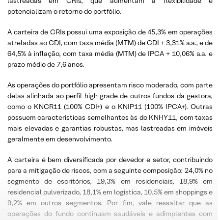
lastreadas em CRIs, que aumentam a flexibilidade e
potencializam o retorno do portfólio.
A carteira de CRIs possui uma exposição de 45,3% em operações
atreladas ao CDI, com taxa média (MTM) de CDI + 3,31% a.a., e de
64,5% à inflação, com taxa média (MTM) de IPCA + 10,06% a.a. e
prazo médio de 7,6 anos.
As operações do portfólio apresentam risco moderado, com parte
delas alinhada ao perfil high grade de outros fundos da gestora,
como o KNCR11 (100% CDI+) e o KNIP11 (100% IPCA+). Outras
possuem características semelhantes às do KNHY11, com taxas
mais elevadas e garantias robustas, mas lastreadas em imóveis
geralmente em desenvolvimento.
A carteira é bem diversificada por devedor e setor, contribuindo
para a mitigação de riscos, com a seguinte composição: 24,0% no
segmento de escritórios, 19,3% em residenciais, 18,9% em
residencial pulverizado, 18,1% em logística, 10,5% em shoppings e
9,2% em outros segmentos. Por fim, vale ressaltar que as
operações do fundo continuam saudáveis e adimplentes com