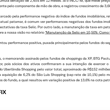
cumula deflação de 2,45% em 12 meses. Já o INCC-M, que mede preços
lmente pelo componente de mão de obra, e registrou crescimento de 3
marcado pela performance negativa do índice de fundos imobiliários, re
no atual patamar, é comum ver performances negativas dos fundos imobi
tativas da taxa Selic. Por outro lado, a manutenção da taxa em pata
re a nossa visão no relatório
“Manutenção da Selic em 10,50%: Como fi
ntou performance positiva, puxada principalmente pelos fundos do segm
o memorando assinado pelos fundos de shoppings da XP, BTG Pactual,
r, pois sócios dos ativos confirmaram a sua intenção de exercer o
do Uberlândia Shopping pelo valor total, aproximado de R$152 milhõe
a aquisição de 6,2% do São Luís Shopping (cap rate de 10,1%) pelo 
s do fundo, a qual resultou em variação positiva de 13,6% na cota pat
FIX