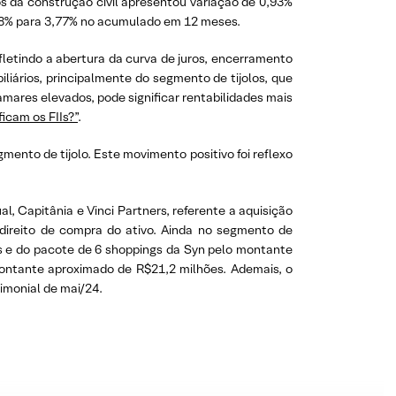
 da construção civil apresentou variação de 0,93%
,68% para 3,77% no acumulado em 12 meses.
fletindo a abertura da curva de juros, encerramento
liários, principalmente do segmento de tijolos, que
mares elevados, pode significar rentabilidades mais
cam os FIIs?”
.
ento de tijolo. Este movimento positivo foi reflexo
 Capitânia e Vinci Partners, referente a aquisição
 direito de compra do ativo. Ainda no segmento de
s e do pacote de 6 shoppings da Syn pelo montante
montante aproximado de R$21,2 milhões. Ademais, o
rimonial de mai/24.