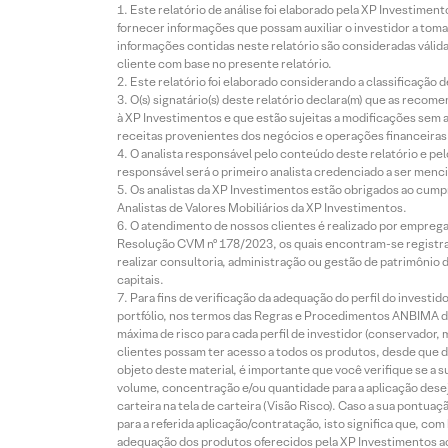
Este relatório de análise foi elaborado pela XP Investim
fornecer informações que possam auxiliar o investidor a toma
informações contidas neste relatório são consideradas válida
cliente com base no presente relatório.
Este relatório foi elaborado considerando a classificação d
O(s) signatário(s) deste relatório declara(m) que as reco
à XP Investimentos e que estão sujeitas a modificações sem 
receitas provenientes dos negócios e operações financeiras 
O analista responsável pelo conteúdo deste relatório e pe
responsável será o primeiro analista credenciado a ser menci
Os analistas da XP Investimentos estão obrigados ao cumpr
Analistas de Valores Mobiliários da XP Investimentos.
O atendimento de nossos clientes é realizado por empreg
Resolução CVM nº 178/2023, os quais encontram-se registrad
realizar consultoria, administração ou gestão de patrimônio 
capitais.
Para fins de verificação da adequação do perfil do invest
portfólio, nos termos das Regras e Procedimentos ANBIMA de
máxima de risco para cada perfil de investidor (conservado
clientes possam ter acesso a todos os produtos, desde que de
objeto deste material, é importante que você verifique se a
volume, concentração e/ou quantidade para a aplicação dese
carteira na tela de carteira (Visão Risco). Caso a sua pontu
para a referida aplicação/contratação, isto significa que, co
adequação dos produtos oferecidos pela XP Investimentos ao