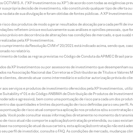
entos CCTVM S.A. (“XP Investimentos ou XP”) de acordo com todas as exigências p
r sua própria decisão de investimento, não constituindo qualquer tipo de oferta ou
s na data de sua divulgação e foram obtidas de fontes públicas. A XP Investimentos
e risco dos produtos de modo a gerar resultados de alocação para cada perfil de inv
mendações refletem única e exclusivamente suas análises e opiniões pessoais, que 
aviso prévio em decorrência de alterações nas condições de mercado, e que sua(s)
realizadas pela XP Investimentos.
lo cumprimento da Resolução CVM nº 20/2021 está indicado acima, sendo que, caso 
onado no relatório.
imento de todas as regras previstas no Código de Conduta da APIMEC Brasil para o 
ados da XP Investimentos ou por assessores de investimento que desempenham sua
os na Associação Nacional das Corretoras e Distribuidoras de Títulos e Valores 
de clientes, devendo atuar como intermediário e solicitar autorização prévia do cl
idor aos serviços e produtos de investimento oferecidos pela XP Investimentos, uti
 Suitability nº 01 e do Código ANBIMA de Distribuição de Produtos de Investimen
r, moderado e agressivo), bem como uma pontuação de risco para cada um dos produ
ntro das quantidades e limites da pontuação de risco definidas para o seu perfil. A
 sua pontuação de risco atual comporta a aplicação nos produtos e/ou a contratação
jada. Você pode consultar essas informações diretamente no momento da transmissã
ação de risco atual não comporte a aplicação/contratação pretendida, ou caso exista
m base na composição atual da sua carteira, esta aplicação/contratação não está ad
 seu perfil de investidor, consulte o FAQ. As condições de mercado, mudanças cl