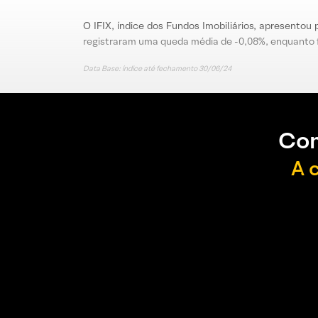
O IFIX, índice dos Fundos Imobiliários, apresento
registraram uma queda média de -0,08%, enquanto 
Data Base: índice até fechamento 30/06/24
Con
A 