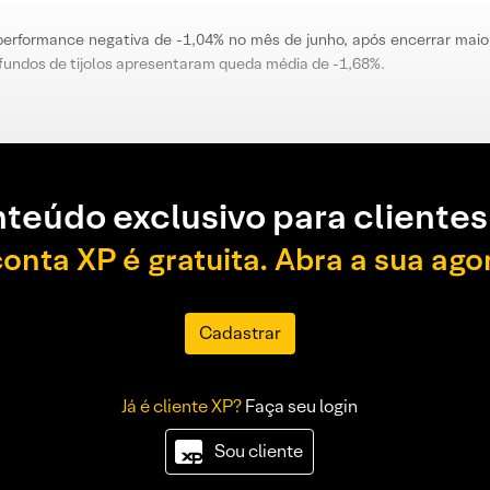
u performance negativa de -1,04% no mês de junho, após encerrar ma
fundos de tijolos apresentaram queda média de -1,68%.
teúdo exclusivo para clientes
conta XP é gratuita. Abra a sua ago
Cadastrar
Já é cliente XP?
Faça seu login
Sou cliente