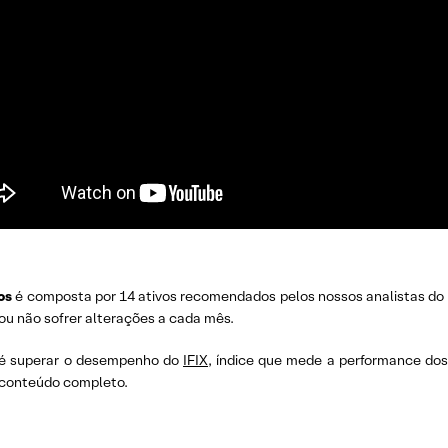
os
é composta por 14 ativos recomendados pelos nossos analistas do
ou não sofrer alterações a cada mês.
é superar o desempenho do
IFIX
, índice que mede a performance dos 
o conteúdo completo.