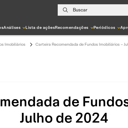
Buscar
os
Análises
Lista de ações
Recomendações
Periódicos
Apr
s Imobiliários
Carteira Recomendada de Fundos Imobiliários – Ju
mendada de Fundos 
Julho de 2024