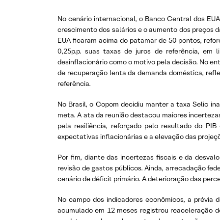
No cenário internacional, o Banco Central dos EUA
crescimento dos salários e o aumento dos preços da
EUA ficaram acima do patamar de 50 pontos, reforç
0,25p.p. suas taxas de juros de referência, em
desinflacionário como o motivo pela decisão. No ent
de recuperação lenta da demanda doméstica, reflet
referência.
No Brasil, o Copom decidiu manter a taxa Selic ina
meta. A ata da reunião destacou maiores incerteza
pela resiliência, reforçado pelo resultado do P
expectativas inflacionárias e a elevação das proj
Por fim, diante das incertezas fiscais e da desva
revisão de gastos públicos. Ainda, arrecadação fe
cenário de déficit primário. A deterioração das per
No campo dos indicadores econômicos, a prévia de
acumulado em 12 meses registrou reaceleração de