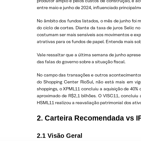
produtor amplo e pelos custos de construção, e a
entre maio e junho de 2024, influenciado principa
No âmbito dos fundos listados, o mês de junho foi 
do ciclo de cortes. Diante da taxa de juros Selic 
costumam ser mais sensíveis aos movimentos e expec
atrativas para os fundos de papel. Entenda mais sob
Vale ressaltar que a última semana de junho aprese
das falas do governo sobre a situação fiscal.
No campo das transações e outros acontecimentos, 
do Shopping Center RioSul, não está mais em vigo
shoppings, o XPML11 concluiu a aquisição de 40% 
aproximado de R$2,1 bilhões. O VISC11, concluiu 
HSML11 realizou a reavaliação patrimonial dos ativo
2. Carteira Recomendada vs I
2.1 Visão Geral