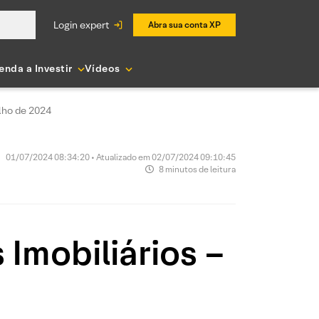
login expert
Abra sua conta XP
enda a Investir
Vídeos
lho de 2024
01/07/2024 08:34:20 • Atualizado em 02/07/2024 09:10:45
8 minutos de leitura
Imobiliários –