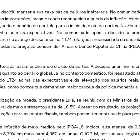
 decidiu manter a sua taxa básica de juros inalterada. No comunicado
s importações, mesmo tendo reconhecido a queda da inflação. Ainda, 
ando o cenário de cautela para o início do ciclo de cortes. Na Zona
 linha com as expectativas. No comunicado após a decisão, a pr
anto, o avanço dos salários no 1T24 reforçou a necessidade de cautela,
idos no preço ao consumidor. Ainda, o Banco Popular da China (PBoC),
lterada, assim encerrando o ciclo de cortes. A decisão unânime refo
s quanto ao cenário global. Já no contexto doméstico, foi ressaltado
IB do 1T24 acima das expectativas e da elevação dos salários rea
eções, como pontos que demandam maior cautela da política monetária.
lorização da moeda, o presidente Lula, se reuniu com os Ministros d
deral de maio apresentou alta de 10,5%. Apesar do resultado, as proj
cepções para as contas fiscais, também podem ter contribuído para pes
 inflação de maio, medida pelo IPCA-15, indicou alta mensal de 0,
 3,70% em maio para 4,06% em junho. O IGP-M, por sua vez, registr