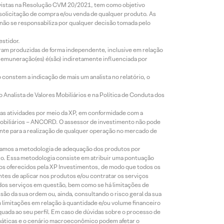
revistas na Resolução CVM 20/2021, tem como objetivo
 solicitação de compra e/ou venda de qualquer produto. As
 não se responsabiliza por qualquer decisão tomada pelo
estidor.
foram produzidas de forma independente, inclusive em relação
 remuneração(es) é(são) indiretamente influenciada por
constem a indicação de mais um analista no relatório, o
Analista de Valores Mobiliários e na Política de Conduta dos
s atividades por meio da XP, em conformidade com a
Mobiliários – ANCORD. O assessor de investimento não pode
iente para a realização de qualquer operação no mercado de
lizamos a metodologia de adequação dos produtos por
to. Essa metodologia consiste em atribuir uma pontuação
tos oferecidos pela XP Investimentos, de modo que todos os
ntes de aplicar nos produtos e/ou contratar os serviços
 dos serviços em questão, bem como se há limitações de
o da sua ordem ou, ainda, consultando o risco geral da sua
m limitações em relação à quantidade e/ou volume financeiro
equada ao seu perfil. Em caso de dúvidas sobre o processo de
imáticas e o cenário macroeconômico podem afetar o