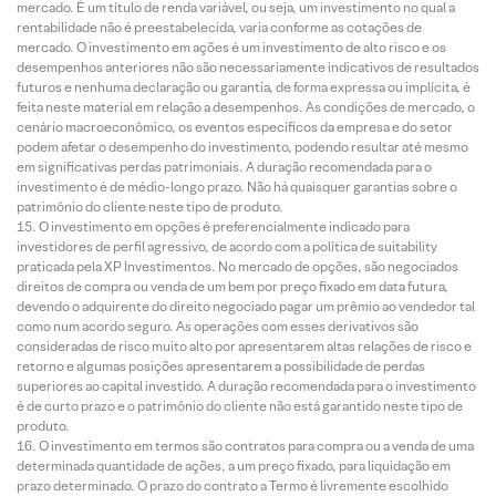
mercado. É um título de renda variável, ou seja, um investimento no qual a
rentabilidade não é preestabelecida, varia conforme as cotações de
mercado. O investimento em ações é um investimento de alto risco e os
desempenhos anteriores não são necessariamente indicativos de resultados
futuros e nenhuma declaração ou garantia, de forma expressa ou implícita, é
feita neste material em relação a desempenhos. As condições de mercado, o
cenário macroeconômico, os eventos específicos da empresa e do setor
podem afetar o desempenho do investimento, podendo resultar até mesmo
em significativas perdas patrimoniais. A duração recomendada para o
investimento é de médio-longo prazo. Não há quaisquer garantias sobre o
patrimônio do cliente neste tipo de produto.
O investimento em opções é preferencialmente indicado para
investidores de perfil agressivo, de acordo com a política de suitability
praticada pela XP Investimentos. No mercado de opções, são negociados
direitos de compra ou venda de um bem por preço fixado em data futura,
devendo o adquirente do direito negociado pagar um prêmio ao vendedor tal
como num acordo seguro. As operações com esses derivativos são
consideradas de risco muito alto por apresentarem altas relações de risco e
retorno e algumas posições apresentarem a possibilidade de perdas
superiores ao capital investido. A duração recomendada para o investimento
é de curto prazo e o patrimônio do cliente não está garantido neste tipo de
produto.
O investimento em termos são contratos para compra ou a venda de uma
determinada quantidade de ações, a um preço fixado, para liquidação em
prazo determinado. O prazo do contrato a Termo é livremente escolhido