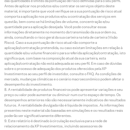
das quantidades e limites da pontuação de risco definidas para o seu perfil.
Antes de aplicar nos produtos e/ou contratar os serviços objeto deste
material, é importante que você verifique se a sua pontuação de risco atual
comporta a aplicação nos produtos e/ou a contratação dos serviços em
questão, bem como se há limitações de volume, concentração e/ou
quantidade para a aplicação desejada. Você pode consultar essas
informações diretamente no momento da transmissão da sua ordem ou,
ainda, consultando o risco geral da sua carteira na tela de carteira (Visão
Risco). Caso a sua pontuação de risco atual não comporte a
aplicação/contratação pretendida, ou caso existam limitações em relação à
quantidade e/ou volume financeiro para a referida aplicação/contratação, isto
significa que, com base na composição atual da sua carteira, esta
aplicação/contratação não está adequada ao seu perfil. Em caso de dúvidas
sobre o processo de adequação dos produtos oferecidos pela XP
Investimentos ao seu perfil de investidor, consulte o FAQ. As condições de
mercado, mudanças climáticas e o cenário macroeconômico podem afetar o
desempenho do investimento.
A rentabilidade de produtos financeiros pode apresentar variações e seu
preço ou valor pode aumentar ou diminuir num curto espaço de tempo. Os
desempenhos anteriores não são necessariamente indicativos de resultados
futuros. A rentabilidade divulgada não é líquida de impostos. As informações
presentes neste material são baseadas em simulações e os resultados reais
poderão ser significativamente diferentes.
Este relatório é destinado à circulação exclusiva para a rede de
relacionamento da XP Investimentos, incluindo assessores de