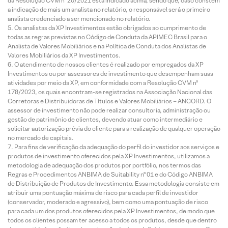
da Resolução CVM nº 20/2021 está indicado acima, sendo que, caso constem
a indicação de mais um analista no relatório, o responsável será o primeiro
analista credenciado a ser mencionado no relatório.
Os analistas da XP Investimentos estão obrigados ao cumprimento de
todas as regras previstas no Código de Conduta da APIMEC Brasil para o
Analista de Valores Mobiliários e na Política de Conduta dos Analistas de
Valores Mobiliários da XP Investimentos.
O atendimento de nossos clientes é realizado por empregados da XP
Investimentos ou por assessores de investimento que desempenham suas
atividades por meio da XP, em conformidade com a Resolução CVM nº
178/2023, os quais encontram-se registrados na Associação Nacional das
Corretoras e Distribuidoras de Títulos e Valores Mobiliários – ANCORD. O
assessor de investimento não pode realizar consultoria, administração ou
gestão de patrimônio de clientes, devendo atuar como intermediário e
solicitar autorização prévia do cliente para a realização de qualquer operação
no mercado de capitais.
Para fins de verificação da adequação do perfil do investidor aos serviços e
produtos de investimento oferecidos pela XP Investimentos, utilizamos a
metodologia de adequação dos produtos por portfólio, nos termos das
Regras e Procedimentos ANBIMA de Suitability nº 01 e do Código ANBIMA
de Distribuição de Produtos de Investimento. Essa metodologia consiste em
atribuir uma pontuação máxima de risco para cada perfil de investidor
(conservador, moderado e agressivo), bem como uma pontuação de risco
para cada um dos produtos oferecidos pela XP Investimentos, de modo que
todos os clientes possam ter acesso a todos os produtos, desde que dentro