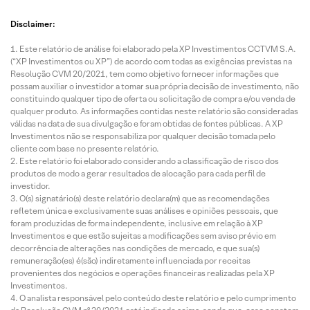
Disclaimer:
Este relatório de análise foi elaborado pela XP Investimentos CCTVM S.A.
(“XP Investimentos ou XP”) de acordo com todas as exigências previstas na
Resolução CVM 20/2021, tem como objetivo fornecer informações que
possam auxiliar o investidor a tomar sua própria decisão de investimento, não
constituindo qualquer tipo de oferta ou solicitação de compra e/ou venda de
qualquer produto. As informações contidas neste relatório são consideradas
válidas na data de sua divulgação e foram obtidas de fontes públicas. A XP
Investimentos não se responsabiliza por qualquer decisão tomada pelo
cliente com base no presente relatório.
Este relatório foi elaborado considerando a classificação de risco dos
produtos de modo a gerar resultados de alocação para cada perfil de
investidor.
O(s) signatário(s) deste relatório declara(m) que as recomendações
refletem única e exclusivamente suas análises e opiniões pessoais, que
foram produzidas de forma independente, inclusive em relação à XP
Investimentos e que estão sujeitas a modificações sem aviso prévio em
decorrência de alterações nas condições de mercado, e que sua(s)
remuneração(es) é(são) indiretamente influenciada por receitas
provenientes dos negócios e operações financeiras realizadas pela XP
Investimentos.
O analista responsável pelo conteúdo deste relatório e pelo cumprimento