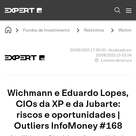
Fundos de Investimento
Relatórios
Wichmann
20/08/2025 17:00:00 • Atualizado em
20/08/2025 15:53:54
1 minuto de leitura
Wichmann e Eduardo Lopes,
CIOs da XP e da Jubarte:
riscos e oportunidades |
Outliers InfoMoney #168