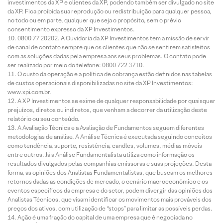
investimentos da XP e clientes da XP, podendo também ser divulgado no site
da XP. Fica proibida sua reprodução ou redistribuição para qualquer pessoa,
no todo ou em parte, qualquer que seja o propósito, sem o prévio
consentimento expresso da XP Investimentos.
0800 77 20202. A Ouvidoria da XP Investimentos tem a missão de servir
de canal de contato sempre que os clientes que não se sentirem satisfeitos
com as soluções dadas pela empresa aos seus problemas. O contato pode
ser realizado por meio do telefone: 0800 722 3710.
O custo da operação e a política de cobrança estão definidos nas tabelas
de custos operacionais disponibilizadas no site da XP Investimentos:
www.xpi.com.br.
A XP Investimentos se exime de qualquer responsabilidade por quaisquer
prejuízos, diretos ou indiretos, que venham a decorrer da utilização deste
relatório ou seu conteúdo.
A Avaliação Técnica e a Avaliação de Fundamentos seguem diferentes
metodologias de análise. A Análise Técnica é executada seguindo conceitos
como tendência, suporte, resistência, candles, volumes, médias móveis
entre outros. Já a Análise Fundamentalista utiliza como informação os
resultados divulgados pelas companhias emissoras e suas projeções. Desta
forma, as opiniões dos Analistas Fundamentalistas, que buscam os melhores
retornos dadas as condições de mercado, o cenário macroeconômico e os
eventos específicos da empresa e do setor, podem divergir das opiniões dos
Analistas Técnicos, que visam identificar os movimentos mais prováveis dos
preços dos ativos, com utilização de “stops” para limitar as possíveis perdas.
Ação é uma fração do capital de uma empresa que é negociada no