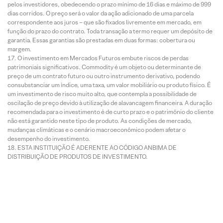
pelos investidores, obedecendo o prazo mínimo de 16 dias e máximo de 999
dias corridos. O preço será o valor da ação adicionado de uma parcela
correspondente aos juros – que são fixados livremente em mercado, em
função do prazo do contrato. Toda transação a termo requer um depósito de
garantia. Essas garantias são prestadas em duas formas: cobertura ou
margem.
O investimento em Mercados Futuros embute riscos de perdas
patrimoniais significativos. Commodity é um objeto ou determinante de
preço de um contrato futuro ou outro instrumento derivativo, podendo
consubstanciar um índice, uma taxa, um valor mobiliário ou produto físico. É
um investimento de risco muito alto, que contempla a possibilidade de
oscilação de preço devido à utilização de alavancagem financeira. A duração
recomendada para o investimento é de curto prazo e o patrimônio do cliente
não está garantido neste tipo de produto. As condições de mercado,
mudanças climáticas e o cenário macroeconômico podem afetar o
desempenho do investimento.
ESTA INSTITUIÇÃO É ADERENTE AO CÓDIGO ANBIMA DE
DISTRIBUIÇÃO DE PRODUTOS DE INVESTIMENTO.