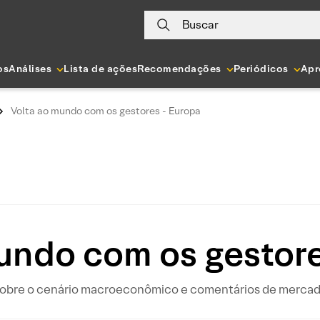
Buscar
os
Análises
Lista de ações
Recomendações
Periódicos
Apr
Volta ao mundo com os gestores - Europa
undo com os gestor
sobre o cenário macroeconômico e comentários de mercado