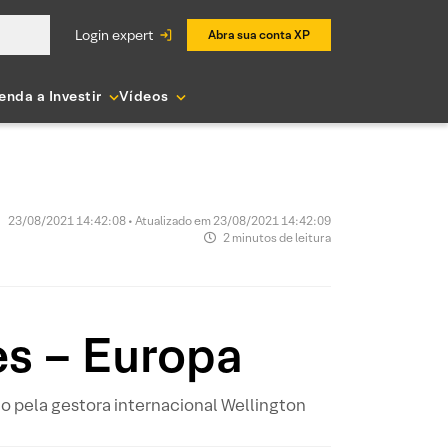
login expert
Abra sua conta XP
enda a Investir
Vídeos
23/08/2021 14:42:08 • Atualizado em 23/08/2021 14:42:09
2 minutos de leitura
es – Europa
 pela gestora internacional Wellington