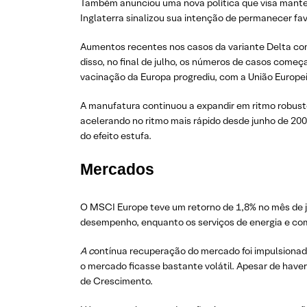
Também anunciou uma nova política que visa mante
Inglaterra sinalizou sua intenção de permanecer fa
Aumentos recentes nos casos da variante Delta co
disso, no final de julho, os números de casos começ
vacinação da Europa progrediu, com a União Europe
A manufatura continuou a expandir em ritmo robust
acelerando no ritmo mais rápido desde junho de 200
do efeito estufa.
Mercados
O MSCI Europe teve um retorno de 1,8% no mês de ju
desempenho, enquanto os serviços de energia e co
A c
ontínua recuperação do mercado foi impulsionada
o mercado ficasse bastante volátil. Apesar de have
de Crescimento.