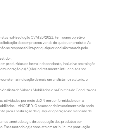
revistas na Resolução CVM 20/2021, tem como objetivo
 solicitação de compra e/ou venda de qualquer produto. As
 não se responsabiliza por qualquer decisão tomada pelo
estidor.
foram produzidas de forma independente, inclusive em relação
 remuneração(es) é(são) indiretamente influenciada por
constem a indicação de mais um analista no relatório, o
Analista de Valores Mobiliários e na Política de Conduta dos
s atividades por meio da XP, em conformidade com a
Mobiliários – ANCORD. O assessor de investimento não pode
iente para a realização de qualquer operação no mercado de
lizamos a metodologia de adequação dos produtos por
to. Essa metodologia consiste em atribuir uma pontuação