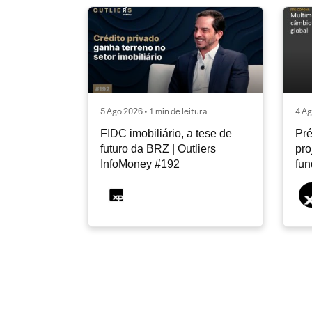
5 Ago 2026 • 1 min de leitura
4 Ag
FIDC imobiliário, a tese de
Pré
futuro da BRZ | Outliers
pro
InfoMoney #192
fu