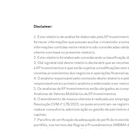
Disclaimer:
Este relatório de análise foi elaborado pela XP Investim
fornecer informações que possam auxiliar o investidor a toma
informações contidas neste relatório são consideradas válida
cliente com base no presente relatório.
Este relatório foi elaborado considerando a classificação d
O(s) signatário(s) deste relatório declara(m) que as reco
à XP Investimentos e que estão sujeitas a modificações sem 
receitas provenientes dos negócios e operações financeiras 
O analista responsável pelo conteúdo deste relatório e pe
responsável será o primeiro analista credenciado a ser menci
Os analistas da XP Investimentos estão obrigados ao cumpr
Analistas de Valores Mobiliários da XP Investimentos.
O atendimento de nossos clientes é realizado por empreg
Resolução CVM nº 178/2023, os quais encontram-se registrad
realizar consultoria, administração ou gestão de patrimônio 
capitais.
Para fins de verificação da adequação do perfil do invest
portfólio, nos termos das Regras e Procedimentos ANBIMA de