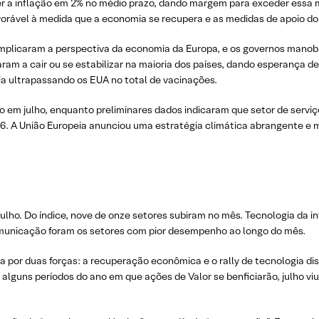
r a inflação em 2% no médio prazo, dando margem para exceder essa 
vorável à medida que a economia se recupera e as medidas de apoio do
mplicaram a perspectiva da economia da Europa, e os governos manobr
aram a cair ou se estabilizar na maioria dos países, dando esperança 
ia ultrapassando os EUA no total de vacinações.
o em julho, enquanto preliminares dados indicaram que setor de servi
6. A União Europeia anunciou uma estratégia climática abrangente e m
lho. Do índice, nove de onze setores subiram no mês. Tecnologia da i
municação foram os setores com pior desempenho ao longo do mês.
 por duas forças: a recuperação econômica e o rally de tecnologia
di
r alguns períodos do ano em que ações de Valor se benficiarão, julho 