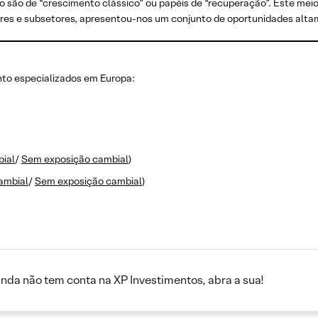
 são de “crescimento clássico” ou papéis de “recuperação”. Este me
etores e subsetores, apresentou-nos um conjunto de oportunidades alt
nto especializados em Europa:
ial
/
Sem exposição cambial
)
ambial
/
Sem exposição cambial
)
inda não tem conta na XP Investimentos, abra a sua!