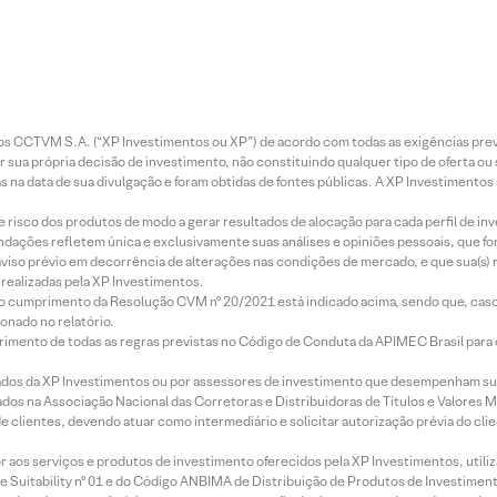
entos CCTVM S.A. (“XP Investimentos ou XP”) de acordo com todas as exigências p
r sua própria decisão de investimento, não constituindo qualquer tipo de oferta ou
s na data de sua divulgação e foram obtidas de fontes públicas. A XP Investimentos
e risco dos produtos de modo a gerar resultados de alocação para cada perfil de inv
mendações refletem única e exclusivamente suas análises e opiniões pessoais, que 
aviso prévio em decorrência de alterações nas condições de mercado, e que sua(s)
realizadas pela XP Investimentos.
lo cumprimento da Resolução CVM nº 20/2021 está indicado acima, sendo que, caso 
onado no relatório.
imento de todas as regras previstas no Código de Conduta da APIMEC Brasil para o 
ados da XP Investimentos ou por assessores de investimento que desempenham sua
os na Associação Nacional das Corretoras e Distribuidoras de Títulos e Valores 
de clientes, devendo atuar como intermediário e solicitar autorização prévia do cl
idor aos serviços e produtos de investimento oferecidos pela XP Investimentos, uti
 Suitability nº 01 e do Código ANBIMA de Distribuição de Produtos de Investimen