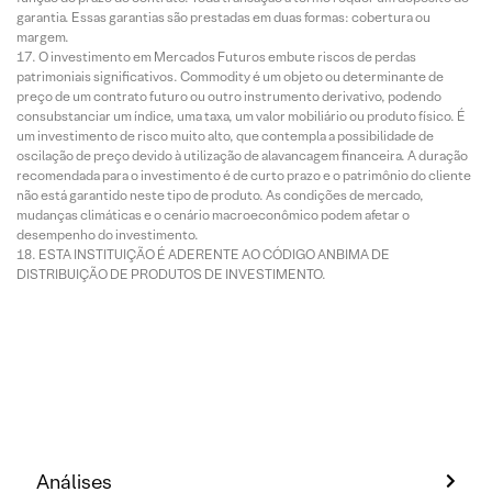
garantia. Essas garantias são prestadas em duas formas: cobertura ou
margem.
O investimento em Mercados Futuros embute riscos de perdas
patrimoniais significativos. Commodity é um objeto ou determinante de
preço de um contrato futuro ou outro instrumento derivativo, podendo
consubstanciar um índice, uma taxa, um valor mobiliário ou produto físico. É
um investimento de risco muito alto, que contempla a possibilidade de
oscilação de preço devido à utilização de alavancagem financeira. A duração
recomendada para o investimento é de curto prazo e o patrimônio do cliente
não está garantido neste tipo de produto. As condições de mercado,
mudanças climáticas e o cenário macroeconômico podem afetar o
desempenho do investimento.
ESTA INSTITUIÇÃO É ADERENTE AO CÓDIGO ANBIMA DE
DISTRIBUIÇÃO DE PRODUTOS DE INVESTIMENTO.
Análises