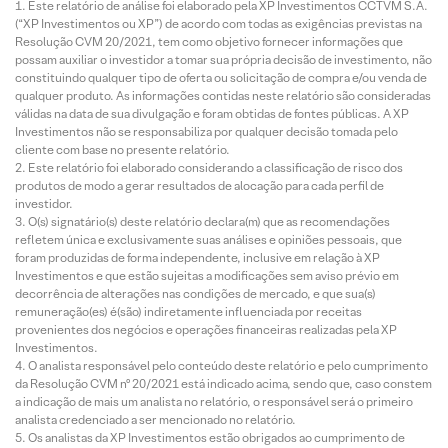
Este relatório de análise foi elaborado pela XP Investimentos CCTVM S.A.
(“XP Investimentos ou XP”) de acordo com todas as exigências previstas na
Resolução CVM 20/2021, tem como objetivo fornecer informações que
possam auxiliar o investidor a tomar sua própria decisão de investimento, não
constituindo qualquer tipo de oferta ou solicitação de compra e/ou venda de
qualquer produto. As informações contidas neste relatório são consideradas
válidas na data de sua divulgação e foram obtidas de fontes públicas. A XP
Investimentos não se responsabiliza por qualquer decisão tomada pelo
cliente com base no presente relatório.
Este relatório foi elaborado considerando a classificação de risco dos
produtos de modo a gerar resultados de alocação para cada perfil de
investidor.
O(s) signatário(s) deste relatório declara(m) que as recomendações
refletem única e exclusivamente suas análises e opiniões pessoais, que
foram produzidas de forma independente, inclusive em relação à XP
Investimentos e que estão sujeitas a modificações sem aviso prévio em
decorrência de alterações nas condições de mercado, e que sua(s)
remuneração(es) é(são) indiretamente influenciada por receitas
provenientes dos negócios e operações financeiras realizadas pela XP
Investimentos.
O analista responsável pelo conteúdo deste relatório e pelo cumprimento
da Resolução CVM nº 20/2021 está indicado acima, sendo que, caso constem
a indicação de mais um analista no relatório, o responsável será o primeiro
analista credenciado a ser mencionado no relatório.
Os analistas da XP Investimentos estão obrigados ao cumprimento de