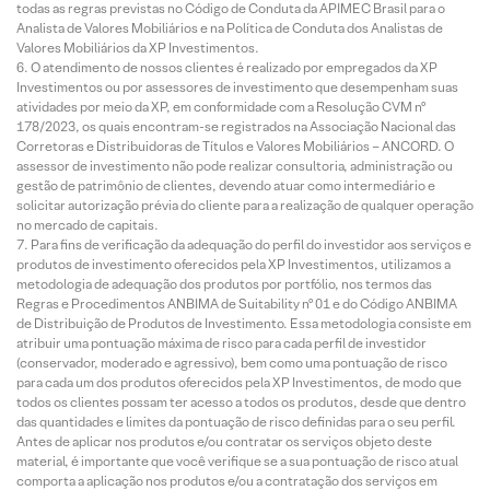
todas as regras previstas no Código de Conduta da APIMEC Brasil para o
Analista de Valores Mobiliários e na Política de Conduta dos Analistas de
Valores Mobiliários da XP Investimentos.
O atendimento de nossos clientes é realizado por empregados da XP
Investimentos ou por assessores de investimento que desempenham suas
atividades por meio da XP, em conformidade com a Resolução CVM nº
178/2023, os quais encontram-se registrados na Associação Nacional das
Corretoras e Distribuidoras de Títulos e Valores Mobiliários – ANCORD. O
assessor de investimento não pode realizar consultoria, administração ou
gestão de patrimônio de clientes, devendo atuar como intermediário e
solicitar autorização prévia do cliente para a realização de qualquer operação
no mercado de capitais.
Para fins de verificação da adequação do perfil do investidor aos serviços e
produtos de investimento oferecidos pela XP Investimentos, utilizamos a
metodologia de adequação dos produtos por portfólio, nos termos das
Regras e Procedimentos ANBIMA de Suitability nº 01 e do Código ANBIMA
de Distribuição de Produtos de Investimento. Essa metodologia consiste em
atribuir uma pontuação máxima de risco para cada perfil de investidor
(conservador, moderado e agressivo), bem como uma pontuação de risco
para cada um dos produtos oferecidos pela XP Investimentos, de modo que
todos os clientes possam ter acesso a todos os produtos, desde que dentro
das quantidades e limites da pontuação de risco definidas para o seu perfil.
Antes de aplicar nos produtos e/ou contratar os serviços objeto deste
material, é importante que você verifique se a sua pontuação de risco atual
comporta a aplicação nos produtos e/ou a contratação dos serviços em