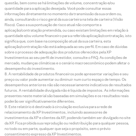
questão, bem como se há limitações de volume, concentração e/ou
quantidade para a aplicação desejada. Você pode consultar essas
informações diretamente no momento da transmissão da sua ordem ou,
ainda, consultando o risco geral da sua carteira na tela de carteira (Visão
Risco). Caso a sua pontuação de risco atual não comporte a
aplicação/contratação pretendida, ou caso existam limitações em relação à
quantidade e/ou volume financeiro para a referida aplicação/contratação, isto
significa que, com base na composição atual da sua carteira, esta
aplicação/contratação não está adequada ao seu perfil. Em caso de dúvidas
sobre o processo de adequação dos produtos oferecidos pela XP
Investimentos ao seu perfil de investidor, consulte o FAQ. As condições de
mercado, mudanças climáticas e o cenário macroeconômico podem afetar o
desempenho do investimento.
A rentabilidade de produtos financeiros pode apresentar variações e seu
preço ou valor pode aumentar ou diminuir num curto espaço de tempo. Os
desempenhos anteriores não são necessariamente indicativos de resultados
futuros. A rentabilidade divulgada não é líquida de impostos. As informações
presentes neste material são baseadas em simulações e os resultados reais
poderão ser significativamente diferentes.
Este relatório é destinado à circulação exclusiva para a rede de
relacionamento da XP Investimentos, incluindo assessores de
investimentos da XP e clientes da XP, podendo também ser divulgado no site
da XP. Fica proibida sua reprodução ou redistribuição para qualquer pessoa,
no todo ou em parte, qualquer que seja o propósito, sem o prévio
consentimento expresso da XP Investimentos.