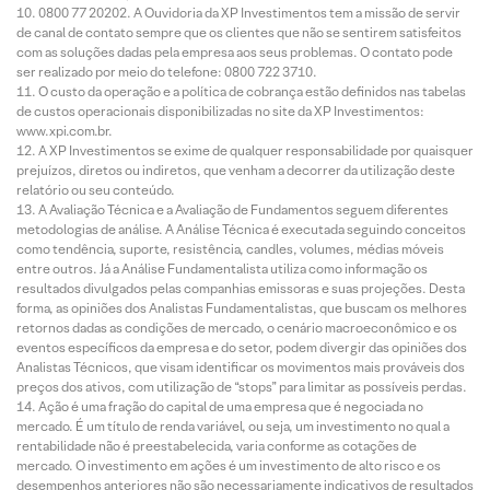
0800 77 20202. A Ouvidoria da XP Investimentos tem a missão de servir
de canal de contato sempre que os clientes que não se sentirem satisfeitos
com as soluções dadas pela empresa aos seus problemas. O contato pode
ser realizado por meio do telefone: 0800 722 3710.
O custo da operação e a política de cobrança estão definidos nas tabelas
de custos operacionais disponibilizadas no site da XP Investimentos:
www.xpi.com.br.
A XP Investimentos se exime de qualquer responsabilidade por quaisquer
prejuízos, diretos ou indiretos, que venham a decorrer da utilização deste
relatório ou seu conteúdo.
A Avaliação Técnica e a Avaliação de Fundamentos seguem diferentes
metodologias de análise. A Análise Técnica é executada seguindo conceitos
como tendência, suporte, resistência, candles, volumes, médias móveis
entre outros. Já a Análise Fundamentalista utiliza como informação os
resultados divulgados pelas companhias emissoras e suas projeções. Desta
forma, as opiniões dos Analistas Fundamentalistas, que buscam os melhores
retornos dadas as condições de mercado, o cenário macroeconômico e os
eventos específicos da empresa e do setor, podem divergir das opiniões dos
Analistas Técnicos, que visam identificar os movimentos mais prováveis dos
preços dos ativos, com utilização de “stops” para limitar as possíveis perdas.
Ação é uma fração do capital de uma empresa que é negociada no
mercado. É um título de renda variável, ou seja, um investimento no qual a
rentabilidade não é preestabelecida, varia conforme as cotações de
mercado. O investimento em ações é um investimento de alto risco e os
desempenhos anteriores não são necessariamente indicativos de resultados