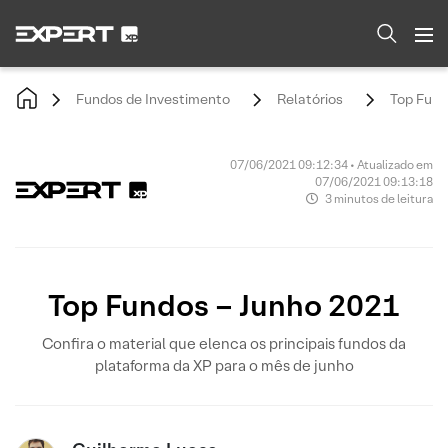
Fundos de Investimento
Relatórios
Top Fund
07/06/2021 09:12:34 • Atualizado em
07/06/2021 09:13:18
3 minutos de leitura
Top Fundos – Junho 2021
Confira o material que elenca os principais fundos da
plataforma da XP para o mês de junho