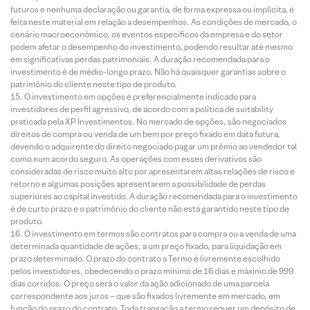
futuros e nenhuma declaração ou garantia, de forma expressa ou implícita, é
feita neste material em relação a desempenhos. As condições de mercado, o
cenário macroeconômico, os eventos específicos da empresa e do setor
podem afetar o desempenho do investimento, podendo resultar até mesmo
em significativas perdas patrimoniais. A duração recomendada para o
investimento é de médio-longo prazo. Não há quaisquer garantias sobre o
patrimônio do cliente neste tipo de produto.
O investimento em opções é preferencialmente indicado para
investidores de perfil agressivo, de acordo com a política de suitability
praticada pela XP Investimentos. No mercado de opções, são negociados
direitos de compra ou venda de um bem por preço fixado em data futura,
devendo o adquirente do direito negociado pagar um prêmio ao vendedor tal
como num acordo seguro. As operações com esses derivativos são
consideradas de risco muito alto por apresentarem altas relações de risco e
retorno e algumas posições apresentarem a possibilidade de perdas
superiores ao capital investido. A duração recomendada para o investimento
é de curto prazo e o patrimônio do cliente não está garantido neste tipo de
produto.
O investimento em termos são contratos para compra ou a venda de uma
determinada quantidade de ações, a um preço fixado, para liquidação em
prazo determinado. O prazo do contrato a Termo é livremente escolhido
pelos investidores, obedecendo o prazo mínimo de 16 dias e máximo de 999
dias corridos. O preço será o valor da ação adicionado de uma parcela
correspondente aos juros – que são fixados livremente em mercado, em
função do prazo do contrato. Toda transação a termo requer um depósito de