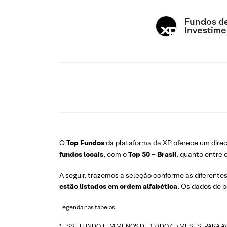
Fundos d
Investime
O
Top Fundos
da plataforma da XP oferece um dire
fundos locais
, com o
Top 50 – Brasil
, quanto entre 
A seguir, trazemos a seleção conforme as diferente
estão listados em ordem alfabética
. Os dados de 
Legenda nas tabelas
¹ ESSE FUNDO TEM MENOS DE 12 (DOZE) MESES. PARA 