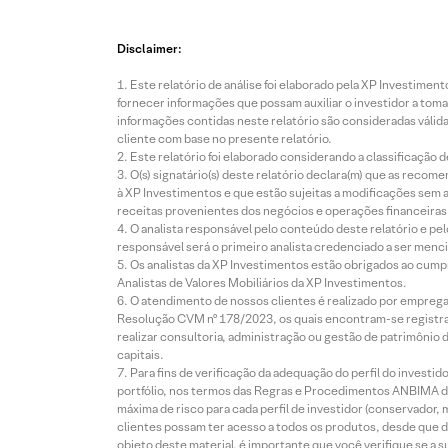
Disclaimer:
Este relatório de análise foi elaborado pela XP Investim
fornecer informações que possam auxiliar o investidor a toma
informações contidas neste relatório são consideradas válida
cliente com base no presente relatório.
Este relatório foi elaborado considerando a classificação d
O(s) signatário(s) deste relatório declara(m) que as reco
à XP Investimentos e que estão sujeitas a modificações sem 
receitas provenientes dos negócios e operações financeiras 
O analista responsável pelo conteúdo deste relatório e pe
responsável será o primeiro analista credenciado a ser menci
Os analistas da XP Investimentos estão obrigados ao cumpr
Analistas de Valores Mobiliários da XP Investimentos.
O atendimento de nossos clientes é realizado por empreg
Resolução CVM nº 178/2023, os quais encontram-se registrad
realizar consultoria, administração ou gestão de patrimônio 
capitais.
Para fins de verificação da adequação do perfil do invest
portfólio, nos termos das Regras e Procedimentos ANBIMA de
máxima de risco para cada perfil de investidor (conservado
clientes possam ter acesso a todos os produtos, desde que de
objeto deste material, é importante que você verifique se a