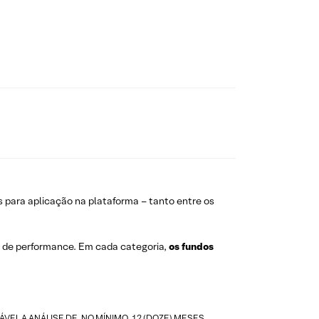
s para aplicação na plataforma – tanto entre os
s de performance. Em cada categoria,
os fundos
L A ANÁLISE DE, NO MÍNIMO, 12 (DOZE) MESES.