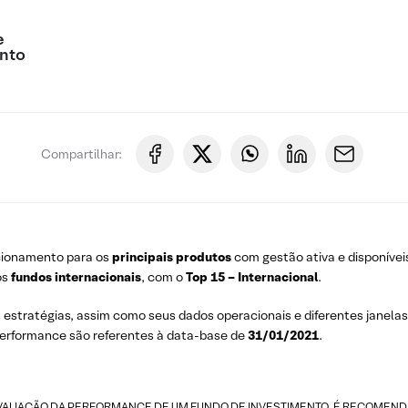
e
nto
Compartilhar:
cionamento para os
principais produtos
com gestão ativa e disponívei
os
fundos internacionais
, com o
Top 15 – Internacional
.
s estratégias, assim como seus dados operacionais e diferentes janela
performance são referentes à data-base de
31/01/2021
.
AVALIAÇÃO DA PERFORMANCE DE UM FUNDO DE INVESTIMENTO, É RECOMENDÁVE