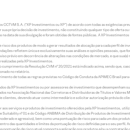
entos CCTVM S.A. (“XP Investimentos ou XP”) de acordo com todas as exigências p
r sua própria decisão de investimento, não constituindo qualquer tipo de oferta ou
s na data de sua divulgação e foram obtidas de fontes públicas. A XP Investimentos
e risco dos produtos de modo a gerar resultados de alocação para cada perfil de inv
mendações refletem única e exclusivamente suas análises e opiniões pessoais, que 
aviso prévio em decorrência de alterações nas condições de mercado, e que sua(s)
realizadas pela XP Investimentos.
lo cumprimento da Resolução CVM nº 20/2021 está indicado acima, sendo que, caso 
onado no relatório.
imento de todas as regras previstas no Código de Conduta da APIMEC Brasil para o 
ados da XP Investimentos ou por assessores de investimento que desempenham sua
os na Associação Nacional das Corretoras e Distribuidoras de Títulos e Valores 
de clientes, devendo atuar como intermediário e solicitar autorização prévia do cl
idor aos serviços e produtos de investimento oferecidos pela XP Investimentos, uti
 Suitability nº 01 e do Código ANBIMA de Distribuição de Produtos de Investimen
r, moderado e agressivo), bem como uma pontuação de risco para cada um dos produ
ntro das quantidades e limites da pontuação de risco definidas para o seu perfil. A
 sua pontuação de risco atual comporta a aplicação nos produtos e/ou a contratação