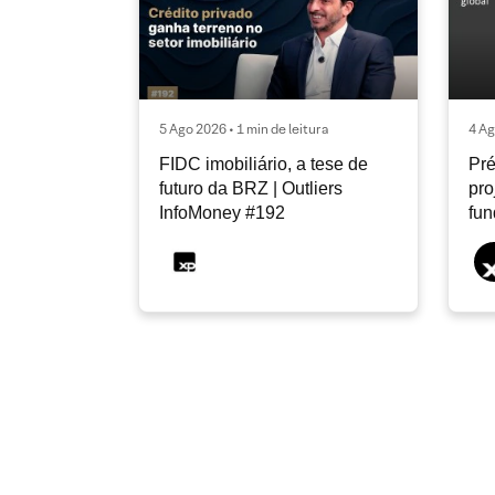
5 Ago 2026 • 1 min de leitura
4 Ag
FIDC imobiliário, a tese de
Pré
futuro da BRZ | Outliers
pro
InfoMoney #192
fu