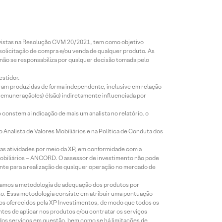
revistas na Resolução CVM 20/2021, tem como objetivo
 solicitação de compra e/ou venda de qualquer produto. As
 não se responsabiliza por qualquer decisão tomada pelo
estidor.
foram produzidas de forma independente, inclusive em relação
 remuneração(es) é(são) indiretamente influenciada por
constem a indicação de mais um analista no relatório, o
Analista de Valores Mobiliários e na Política de Conduta dos
s atividades por meio da XP, em conformidade com a
Mobiliários – ANCORD. O assessor de investimento não pode
iente para a realização de qualquer operação no mercado de
lizamos a metodologia de adequação dos produtos por
to. Essa metodologia consiste em atribuir uma pontuação
tos oferecidos pela XP Investimentos, de modo que todos os
ntes de aplicar nos produtos e/ou contratar os serviços
 dos serviços em questão, bem como se há limitações de