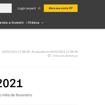
login expert
Abra sua conta XP
enda a Investir
Vídeos
03/02/2021 17:38:38 • Atualizado em 03/02/2021 17:38:39
2 minutos de leitura
 2021
o mês de fevereiro