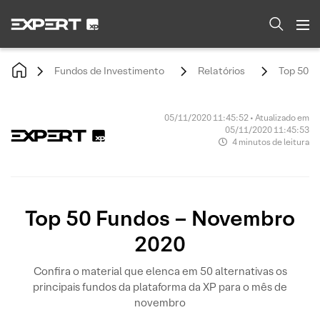
Fundos de Investimento
Relatórios
Top 50 F
05/11/2020 11:45:52 • Atualizado em
05/11/2020 11:45:53
4 minutos de leitura
Top 50 Fundos – Novembro
2020
Confira o material que elenca em 50 alternativas os
principais fundos da plataforma da XP para o mês de
novembro