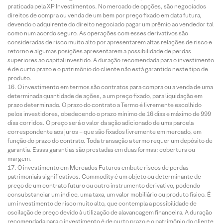
praticada pela XP Investimentos. No mercado de opções, são negociados
direitos de compra ou venda de um bem por preço fixado em data futura,
devendo o adquirente do direito negociado pagar um prêmio ao vendedor tal
como num acordo seguro. As operações com esses derivativos são
consideradas de risco muito alto por apresentarem altas relações de risco e
retorno e algumas posições apresentarem a possibilidade de perdas
superiores ao capital investido. A duração recomendada para o investimento
é de curto prazo e o patrimônio do cliente não está garantido neste tipo de
produto.
O investimento em termos são contratos para compra ou a venda de uma
determinada quantidade de ações, a um preço fixado, para liquidação em
prazo determinado. O prazo do contrato a Termo é livremente escolhido
pelos investidores, obedecendo o prazo mínimo de 16 dias e máximo de 999
dias corridos. O preço será o valor da ação adicionado de uma parcela
correspondente aos juros – que são fixados livremente em mercado, em
função do prazo do contrato. Toda transação a termo requer um depósito de
garantia. Essas garantias são prestadas em duas formas: cobertura ou
margem.
O investimento em Mercados Futuros embute riscos de perdas
patrimoniais significativos. Commodity é um objeto ou determinante de
preço de um contrato futuro ou outro instrumento derivativo, podendo
consubstanciar um índice, uma taxa, um valor mobiliário ou produto físico. É
um investimento de risco muito alto, que contempla a possibilidade de
oscilação de preço devido à utilização de alavancagem financeira. A duração
recomendada para o investimento é de curto prazo e o patrimônio do cliente