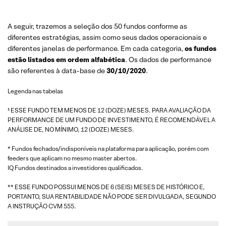
A seguir, trazemos a seleção dos 50 fundos conforme as
diferentes estratégias, assim como seus dados operacionais e
diferentes janelas de performance. Em cada categoria,
os fundos
estão listados em ordem alfabética
. Os dados de performance
são referentes à data-base de
30/10/2020
.
Legenda nas tabelas
¹ ESSE FUNDO TEM MENOS DE 12 (DOZE) MESES. PARA AVALIAÇÃO DA
PERFORMANCE DE UM FUNDO DE INVESTIMENTO, É RECOMENDÁVEL A
ANÁLISE DE, NO MÍNIMO, 12 (DOZE) MESES.
* Fundos fechados/indisponíveis na plataforma para aplicação, porém com
feeders que aplicam no mesmo master abertos.
IQ Fundos destinados a investidores qualificados.
** ESSE FUNDO POSSUI MENOS DE 6 (SEIS) MESES DE HISTÓRICO E,
PORTANTO, SUA RENTABILIDADE NÃO PODE SER DIVULGADA, SEGUNDO
A INSTRUÇÃO CVM 555.