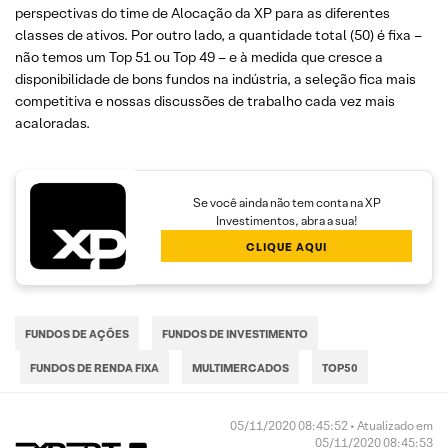
perspectivas do time de Alocação da XP para as diferentes
classes de ativos. Por outro lado, a quantidade total (50) é fixa –
não temos um Top 51 ou Top 49 – e à medida que cresce a
disponibilidade de bons fundos na indústria, a seleção fica mais
competitiva e nossas discussões de trabalho cada vez mais
acaloradas.
Se você ainda não tem conta na XP
Investimentos, abra a sua!
CLIQUE AQUI
FUNDOS DE AÇÕES
FUNDOS DE INVESTIMENTO
FUNDOS DE RENDA FIXA
MULTIMERCADOS
TOP50
05/11/2020 08:45:52 • Atualizado em
05/11/2020 08:45:53