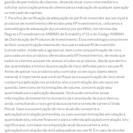
gestão de patrimônio de clientes, devendo atuar como intermediário e
solicitar autorização prévia do cliente para a realização de qualquer operação
no mercado de capitais.
Para fins de verificação da adequação do perfil do investidor aos serviços e
produtos de investimento oferecidos pela XP Investimentos, utilizamos a
metodologia de adequação dos produtos por portfólio, nos termos das
Regras e Procedimentos ANBIMA de Suitability nº 01 e do Código ANBIMA
de Distribuição de Produtos de Investimento. Essa metodologia consiste em
atribuir uma pontuação máxima de risco para cada perfil de investidor
(conservador, moderado e agressivo), bem como uma pontuação de risco
para cada um dos produtos oferecidos pela XP Investimentos, de modo que
todos os clientes possam ter acesso a todos os produtos, desde que dentro
das quantidades e limites da pontuação de risco definidas para o seu perfil.
Antes de aplicar nos produtos e/ou contratar os serviços objeto deste
material, é importante que você verifique se a sua pontuação de risco atual
comporta a aplicação nos produtos e/ou a contratação dos serviços em
questão, bem como se há limitações de volume, concentração e/ou
quantidade para a aplicação desejada. Você pode consultar essas
informações diretamente no momento da transmissão da sua ordem ou,
ainda, consultando o risco geral da sua carteira na tela de carteira (Visão
Risco). Caso a sua pontuação de risco atual não comporte a
aplicação/contratação pretendida, ou caso existam limitações em relação à
quantidade e/ou volume financeiro para a referida aplicação/contratação, isto
significa que, com base na composição atual da sua carteira, esta
aplicação/contratação não está adequada ao seu perfil. Em caso de dúvidas