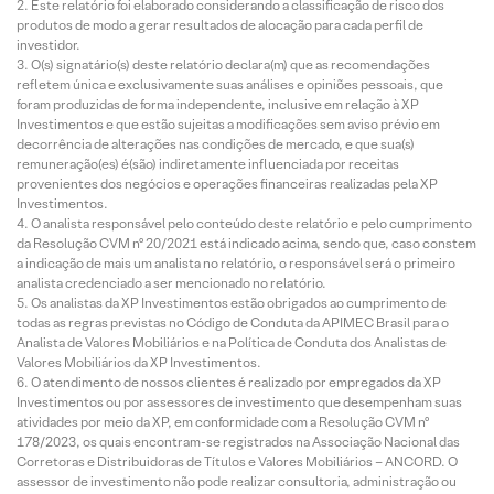
Este relatório foi elaborado considerando a classificação de risco dos
produtos de modo a gerar resultados de alocação para cada perfil de
investidor.
O(s) signatário(s) deste relatório declara(m) que as recomendações
refletem única e exclusivamente suas análises e opiniões pessoais, que
foram produzidas de forma independente, inclusive em relação à XP
Investimentos e que estão sujeitas a modificações sem aviso prévio em
decorrência de alterações nas condições de mercado, e que sua(s)
remuneração(es) é(são) indiretamente influenciada por receitas
provenientes dos negócios e operações financeiras realizadas pela XP
Investimentos.
O analista responsável pelo conteúdo deste relatório e pelo cumprimento
da Resolução CVM nº 20/2021 está indicado acima, sendo que, caso constem
a indicação de mais um analista no relatório, o responsável será o primeiro
analista credenciado a ser mencionado no relatório.
Os analistas da XP Investimentos estão obrigados ao cumprimento de
todas as regras previstas no Código de Conduta da APIMEC Brasil para o
Analista de Valores Mobiliários e na Política de Conduta dos Analistas de
Valores Mobiliários da XP Investimentos.
O atendimento de nossos clientes é realizado por empregados da XP
Investimentos ou por assessores de investimento que desempenham suas
atividades por meio da XP, em conformidade com a Resolução CVM nº
178/2023, os quais encontram-se registrados na Associação Nacional das
Corretoras e Distribuidoras de Títulos e Valores Mobiliários – ANCORD. O
assessor de investimento não pode realizar consultoria, administração ou