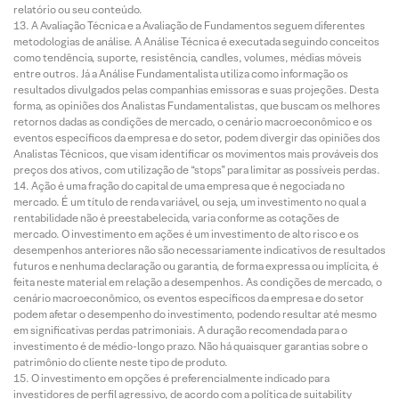
relatório ou seu conteúdo.
A Avaliação Técnica e a Avaliação de Fundamentos seguem diferentes
metodologias de análise. A Análise Técnica é executada seguindo conceitos
como tendência, suporte, resistência, candles, volumes, médias móveis
entre outros. Já a Análise Fundamentalista utiliza como informação os
resultados divulgados pelas companhias emissoras e suas projeções. Desta
forma, as opiniões dos Analistas Fundamentalistas, que buscam os melhores
retornos dadas as condições de mercado, o cenário macroeconômico e os
eventos específicos da empresa e do setor, podem divergir das opiniões dos
Analistas Técnicos, que visam identificar os movimentos mais prováveis dos
preços dos ativos, com utilização de “stops” para limitar as possíveis perdas.
Ação é uma fração do capital de uma empresa que é negociada no
mercado. É um título de renda variável, ou seja, um investimento no qual a
rentabilidade não é preestabelecida, varia conforme as cotações de
mercado. O investimento em ações é um investimento de alto risco e os
desempenhos anteriores não são necessariamente indicativos de resultados
futuros e nenhuma declaração ou garantia, de forma expressa ou implícita, é
feita neste material em relação a desempenhos. As condições de mercado, o
cenário macroeconômico, os eventos específicos da empresa e do setor
podem afetar o desempenho do investimento, podendo resultar até mesmo
em significativas perdas patrimoniais. A duração recomendada para o
investimento é de médio-longo prazo. Não há quaisquer garantias sobre o
patrimônio do cliente neste tipo de produto.
O investimento em opções é preferencialmente indicado para
investidores de perfil agressivo, de acordo com a política de suitability