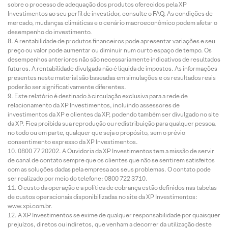
sobre o processo de adequação dos produtos oferecidos pela XP
Investimentos ao seu perfil de investidor, consulte o FAQ. As condições de
mercado, mudanças climáticas e o cenário macroeconômico podem afetar o
desempenho do investimento.
A rentabilidade de produtos financeiros pode apresentar variações e seu
preço ou valor pode aumentar ou diminuir num curto espaço de tempo. Os
desempenhos anteriores não são necessariamente indicativos de resultados
futuros. A rentabilidade divulgada não é líquida de impostos. As informações
presentes neste material são baseadas em simulações e os resultados reais
poderão ser significativamente diferentes.
Este relatório é destinado à circulação exclusiva para a rede de
relacionamento da XP Investimentos, incluindo assessores de
investimentos da XP e clientes da XP, podendo também ser divulgado no site
da XP. Fica proibida sua reprodução ou redistribuição para qualquer pessoa,
no todo ou em parte, qualquer que seja o propósito, sem o prévio
consentimento expresso da XP Investimentos.
0800 77 20202. A Ouvidoria da XP Investimentos tem a missão de servir
de canal de contato sempre que os clientes que não se sentirem satisfeitos
com as soluções dadas pela empresa aos seus problemas. O contato pode
ser realizado por meio do telefone: 0800 722 3710.
O custo da operação e a política de cobrança estão definidos nas tabelas
de custos operacionais disponibilizadas no site da XP Investimentos:
www.xpi.com.br.
A XP Investimentos se exime de qualquer responsabilidade por quaisquer
prejuízos, diretos ou indiretos, que venham a decorrer da utilização deste