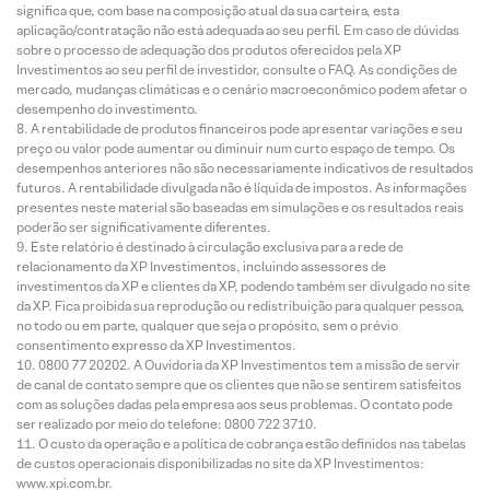
significa que, com base na composição atual da sua carteira, esta
aplicação/contratação não está adequada ao seu perfil. Em caso de dúvidas
sobre o processo de adequação dos produtos oferecidos pela XP
Investimentos ao seu perfil de investidor, consulte o FAQ. As condições de
mercado, mudanças climáticas e o cenário macroeconômico podem afetar o
desempenho do investimento.
A rentabilidade de produtos financeiros pode apresentar variações e seu
preço ou valor pode aumentar ou diminuir num curto espaço de tempo. Os
desempenhos anteriores não são necessariamente indicativos de resultados
futuros. A rentabilidade divulgada não é líquida de impostos. As informações
presentes neste material são baseadas em simulações e os resultados reais
poderão ser significativamente diferentes.
Este relatório é destinado à circulação exclusiva para a rede de
relacionamento da XP Investimentos, incluindo assessores de
investimentos da XP e clientes da XP, podendo também ser divulgado no site
da XP. Fica proibida sua reprodução ou redistribuição para qualquer pessoa,
no todo ou em parte, qualquer que seja o propósito, sem o prévio
consentimento expresso da XP Investimentos.
0800 77 20202. A Ouvidoria da XP Investimentos tem a missão de servir
de canal de contato sempre que os clientes que não se sentirem satisfeitos
com as soluções dadas pela empresa aos seus problemas. O contato pode
ser realizado por meio do telefone: 0800 722 3710.
O custo da operação e a política de cobrança estão definidos nas tabelas
de custos operacionais disponibilizadas no site da XP Investimentos:
www.xpi.com.br.