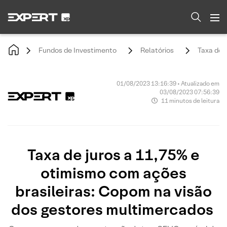
Fundos de Investimento
Relatórios
Taxa de 
01/08/2023 13:16:39 • Atualizado em
03/08/2023 07:56:39
11 minutos de leitura
Taxa de juros a 11,75% e
otimismo com ações
brasileiras: Copom na visão
dos gestores multimercados