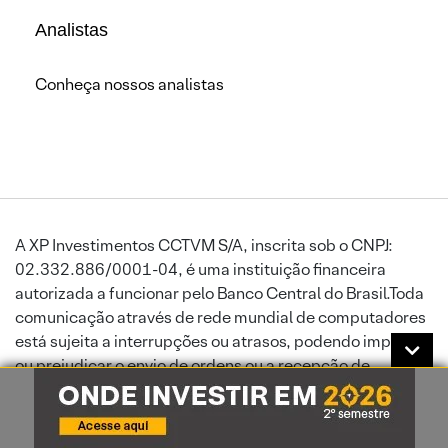
Analistas
Conheça nossos analistas
A XP Investimentos CCTVM S/A, inscrita sob o CNPJ:
02.332.886/0001-04, é uma instituição financeira
autorizada a funcionar pelo Banco Central do Brasil.Toda
comunicação através de rede mundial de computadores
está sujeita a interrupções ou atrasos, podendo impedir
ou prejudicar o envio de ordens ou a recepção de
informações atualizadas. A XP Investimentos exime-se de
responsabilidade por danos sofridos por seus clientes,
por força de falha de serviços disponibilizados por