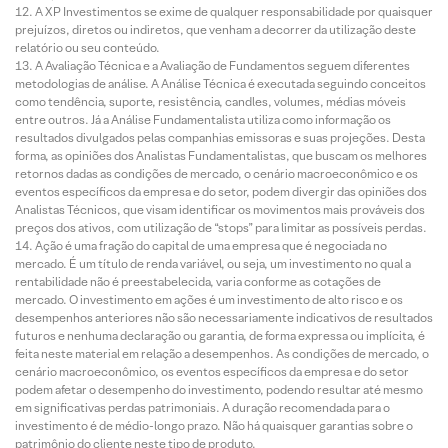
A XP Investimentos se exime de qualquer responsabilidade por quaisquer
prejuízos, diretos ou indiretos, que venham a decorrer da utilização deste
relatório ou seu conteúdo.
A Avaliação Técnica e a Avaliação de Fundamentos seguem diferentes
metodologias de análise. A Análise Técnica é executada seguindo conceitos
como tendência, suporte, resistência, candles, volumes, médias móveis
entre outros. Já a Análise Fundamentalista utiliza como informação os
resultados divulgados pelas companhias emissoras e suas projeções. Desta
forma, as opiniões dos Analistas Fundamentalistas, que buscam os melhores
retornos dadas as condições de mercado, o cenário macroeconômico e os
eventos específicos da empresa e do setor, podem divergir das opiniões dos
Analistas Técnicos, que visam identificar os movimentos mais prováveis dos
preços dos ativos, com utilização de “stops” para limitar as possíveis perdas.
Ação é uma fração do capital de uma empresa que é negociada no
mercado. É um título de renda variável, ou seja, um investimento no qual a
rentabilidade não é preestabelecida, varia conforme as cotações de
mercado. O investimento em ações é um investimento de alto risco e os
desempenhos anteriores não são necessariamente indicativos de resultados
futuros e nenhuma declaração ou garantia, de forma expressa ou implícita, é
feita neste material em relação a desempenhos. As condições de mercado, o
cenário macroeconômico, os eventos específicos da empresa e do setor
podem afetar o desempenho do investimento, podendo resultar até mesmo
em significativas perdas patrimoniais. A duração recomendada para o
investimento é de médio-longo prazo. Não há quaisquer garantias sobre o
patrimônio do cliente neste tipo de produto.