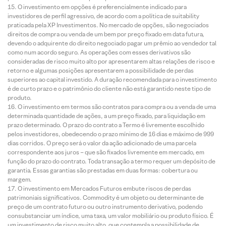
O investimento em opções é preferencialmente indicado para
investidores de perfil agressivo, de acordo com a política de suitability
praticada pela XP Investimentos. No mercado de opções, são negociados
direitos de compra ou venda de um bem por preço fixado em data futura,
devendo o adquirente do direito negociado pagar um prêmio ao vendedor tal
como num acordo seguro. As operações com esses derivativos são
consideradas de risco muito alto por apresentarem altas relações de risco e
retorno e algumas posições apresentarem a possibilidade de perdas
superiores ao capital investido. A duração recomendada para o investimento
é de curto prazo e o patrimônio do cliente não está garantido neste tipo de
produto.
O investimento em termos são contratos para compra ou a venda de uma
determinada quantidade de ações, a um preço fixado, para liquidação em
prazo determinado. O prazo do contrato a Termo é livremente escolhido
pelos investidores, obedecendo o prazo mínimo de 16 dias e máximo de 999
dias corridos. O preço será o valor da ação adicionado de uma parcela
correspondente aos juros – que são fixados livremente em mercado, em
função do prazo do contrato. Toda transação a termo requer um depósito de
garantia. Essas garantias são prestadas em duas formas: cobertura ou
margem.
O investimento em Mercados Futuros embute riscos de perdas
patrimoniais significativos. Commodity é um objeto ou determinante de
preço de um contrato futuro ou outro instrumento derivativo, podendo
consubstanciar um índice, uma taxa, um valor mobiliário ou produto físico. É
um investimento de risco muito alto, que contempla a possibilidade de