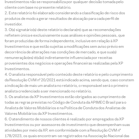
Investimentos não se responsabiliza por qualquer decisão tomada pelo
cliente com base no presente relatório.
Este relatório foi elaborado considerando a classificação de risco dos
produtos de modo a gerar resultados de alocação para cada perfil de
investidor.
O(s) signatário(s) deste relatório declara(m) que as recomendações
refletem única e exclusivamente suas análises e opiniões pessoais, que
foram produzidas de forma independente, inclusive em relação à XP
Investimentos e que estão sujeitas a modificações sem aviso prévio em
decorrência de alterações nas condições de mercado, e que sua(s)
remuneração(es) é(são) indiretamente influenciada por receitas
provenientes dos negócios e operações financeiras realizadas pela XP
Investimentos.
O analista responsável pelo conteúdo deste relatório e pelo cumprimento
da Resolução CVM nº 20/2021 está indicado acima, sendo que, caso constem
a indicação de mais um analista no relatório, o responsável será o primeiro
analista credenciado a ser mencionado no relatório.
Os analistas da XP Investimentos estão obrigados ao cumprimento de
todas as regras previstas no Código de Conduta da APIMEC Brasil para o
Analista de Valores Mobiliários e na Política de Conduta dos Analistas de
Valores Mobiliários da XP Investimentos.
O atendimento de nossos clientes é realizado por empregados da XP
Investimentos ou por assessores de investimento que desempenham suas
atividades por meio da XP, em conformidade com a Resolução CVM nº
178/2023, os quais encontram-se registrados na Associação Nacional das