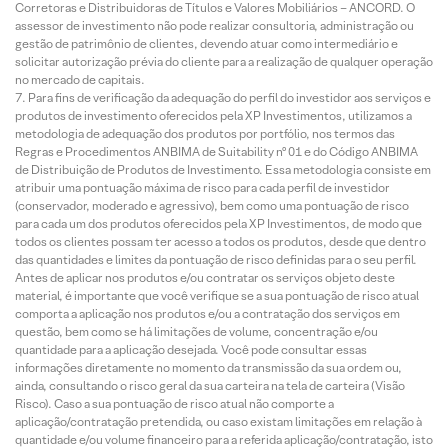
Corretoras e Distribuidoras de Títulos e Valores Mobiliários – ANCORD. O
assessor de investimento não pode realizar consultoria, administração ou
gestão de patrimônio de clientes, devendo atuar como intermediário e
solicitar autorização prévia do cliente para a realização de qualquer operação
no mercado de capitais.
Para fins de verificação da adequação do perfil do investidor aos serviços e
produtos de investimento oferecidos pela XP Investimentos, utilizamos a
metodologia de adequação dos produtos por portfólio, nos termos das
Regras e Procedimentos ANBIMA de Suitability nº 01 e do Código ANBIMA
de Distribuição de Produtos de Investimento. Essa metodologia consiste em
atribuir uma pontuação máxima de risco para cada perfil de investidor
(conservador, moderado e agressivo), bem como uma pontuação de risco
para cada um dos produtos oferecidos pela XP Investimentos, de modo que
todos os clientes possam ter acesso a todos os produtos, desde que dentro
das quantidades e limites da pontuação de risco definidas para o seu perfil.
Antes de aplicar nos produtos e/ou contratar os serviços objeto deste
material, é importante que você verifique se a sua pontuação de risco atual
comporta a aplicação nos produtos e/ou a contratação dos serviços em
questão, bem como se há limitações de volume, concentração e/ou
quantidade para a aplicação desejada. Você pode consultar essas
informações diretamente no momento da transmissão da sua ordem ou,
ainda, consultando o risco geral da sua carteira na tela de carteira (Visão
Risco). Caso a sua pontuação de risco atual não comporte a
aplicação/contratação pretendida, ou caso existam limitações em relação à
quantidade e/ou volume financeiro para a referida aplicação/contratação, isto