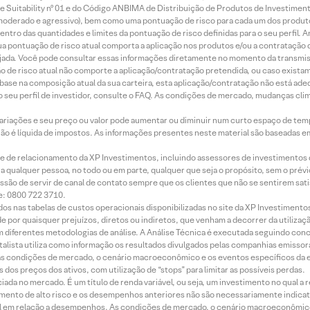
 Suitability nº 01 e do Código ANBIMA de Distribuição de Produtos de Investimen
r, moderado e agressivo), bem como uma pontuação de risco para cada um dos produ
ntro das quantidades e limites da pontuação de risco definidas para o seu perfil. A
 sua pontuação de risco atual comporta a aplicação nos produtos e/ou a contratação
jada. Você pode consultar essas informações diretamente no momento da transmissã
ação de risco atual não comporte a aplicação/contratação pretendida, ou caso exista
m base na composição atual da sua carteira, esta aplicação/contratação não está ad
 seu perfil de investidor, consulte o FAQ. As condições de mercado, mudanças cl
 variações e seu preço ou valor pode aumentar ou diminuir num curto espaço de t
 não é líquida de impostos. As informações presentes neste material são baseadas e
rede de relacionamento da XP Investimentos, incluindo assessores de investimentos
ara qualquer pessoa, no todo ou em parte, qualquer que seja o propósito, sem o pr
ssão de servir de canal de contato sempre que os clientes que não se sentirem sat
e: 0800 722 3710.
dos nas tabelas de custos operacionais disponibilizadas no site da XP Investimento
 por quaisquer prejuízos, diretos ou indiretos, que venham a decorrer da utilizaç
 diferentes metodologias de análise. A Análise Técnica é executada seguindo conc
alista utiliza como informação os resultados divulgados pelas companhias emissora
 condições de mercado, o cenário macroeconômico e os eventos específicos da em
dos preços dos ativos, com utilização de “stops” para limitar as possíveis perdas.
ada no mercado. É um título de renda variável, ou seja, um investimento no qual a r
mento de alto risco e os desempenhos anteriores não são necessariamente indicat
terial em relação a desempenhos. As condições de mercado, o cenário macroeconômi