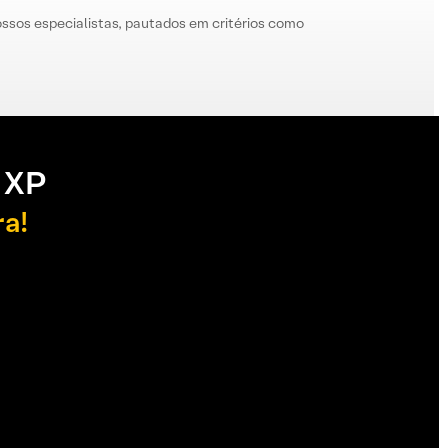
ssos especialistas, pautados em critérios como
 XP
ra!