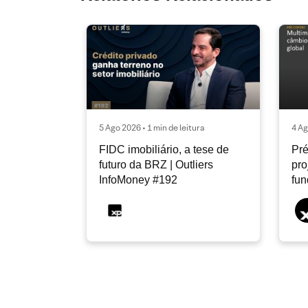
5 Ago 2026 • 1 min de leitura
4 Ag
FIDC imobiliário, a tese de
Pré
futuro da BRZ | Outliers
pro
InfoMoney #192
fu