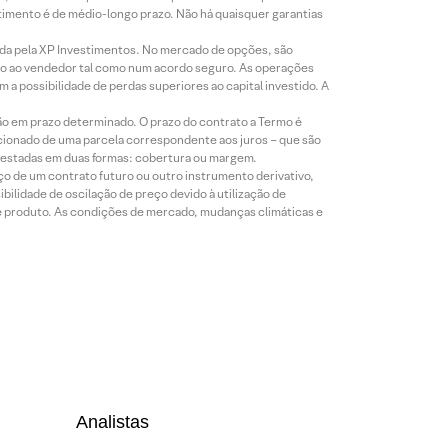
timento é de médio-longo prazo. Não há quaisquer garantias
icada pela XP Investimentos. No mercado de opções, são
mio ao vendedor tal como num acordo seguro. As operações
a possibilidade de perdas superiores ao capital investido. A
ão em prazo determinado. O prazo do contrato a Termo é
icionado de uma parcela correspondente aos juros – que são
prestadas em duas formas: cobertura ou margem.
o de um contrato futuro ou outro instrumento derivativo,
bilidade de oscilação de preço devido à utilização de
de produto. As condições de mercado, mudanças climáticas e
Analistas