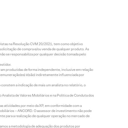
revistas na Resolução CVM 20/2021, tem como objetivo
 solicitação de compra e/ou venda de qualquer produto. As
 não se responsabiliza por qualquer decisão tomada pelo
estidor.
foram produzidas de forma independente, inclusive em relação
 remuneração(es) é(são) indiretamente influenciada por
constem a indicação de mais um analista no relatório, o
Analista de Valores Mobiliários e na Política de Conduta dos
s atividades por meio da XP, em conformidade com a
Mobiliários – ANCORD. O assessor de investimento não pode
iente para a realização de qualquer operação no mercado de
lizamos a metodologia de adequação dos produtos por