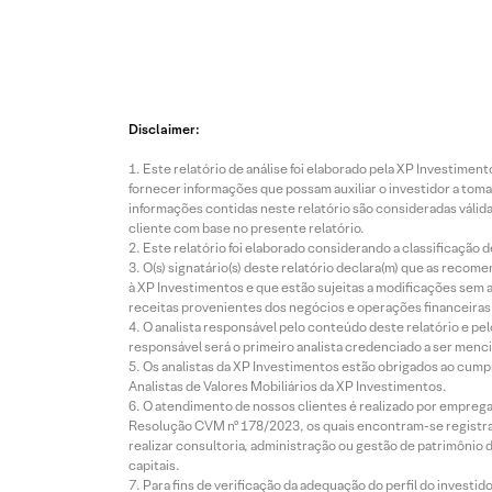
Disclaimer:
Este relatório de análise foi elaborado pela XP Investim
fornecer informações que possam auxiliar o investidor a toma
informações contidas neste relatório são consideradas válida
cliente com base no presente relatório.
Este relatório foi elaborado considerando a classificação d
O(s) signatário(s) deste relatório declara(m) que as reco
à XP Investimentos e que estão sujeitas a modificações sem 
receitas provenientes dos negócios e operações financeiras 
O analista responsável pelo conteúdo deste relatório e pe
responsável será o primeiro analista credenciado a ser menci
Os analistas da XP Investimentos estão obrigados ao cumpr
Analistas de Valores Mobiliários da XP Investimentos.
O atendimento de nossos clientes é realizado por empreg
Resolução CVM nº 178/2023, os quais encontram-se registrad
realizar consultoria, administração ou gestão de patrimônio 
capitais.
Para fins de verificação da adequação do perfil do invest