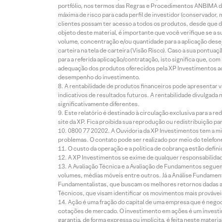
portfólio, nos termos das Regras e Procedimentos ANBIMA de
máxima de risco para cada perfil de investidor (conservado
clientes possam ter acesso a todos os produtos, desde que de
objeto deste material, é importante que você verifique se a
volume, concentração e/ou quantidade para a aplicação dese
carteira na tela de carteira (Visão Risco). Caso a sua pontu
para a referida aplicação/contratação, isto significa que, co
adequação dos produtos oferecidos pela XP Investimentos ao
desempenho do investimento.
A rentabilidade de produtos financeiros pode apresentar
indicativos de resultados futuros. A rentabilidade divulgada
significativamente diferentes.
Este relatório é destinado à circulação exclusiva para a 
site da XP. Fica proibida sua reprodução ou redistribuição p
0800 77 20202. A Ouvidoria da XP Investimentos tem a mi
problemas. O contato pode ser realizado por meio do telefon
O custo da operação e a política de cobrança estão defini
A XP Investimentos se exime de qualquer responsabilidade
A Avaliação Técnica e a Avaliação de Fundamentos seguem
volumes, médias móveis entre outros. Já a Análise Fundament
Fundamentalistas, que buscam os melhores retornos dadas as
Técnicos, que visam identificar os movimentos mais prováveis 
Ação é uma fração do capital de uma empresa que é negoci
cotações de mercado. O investimento em ações é um investi
garantia, de forma expressa ou implícita, é feita neste ma