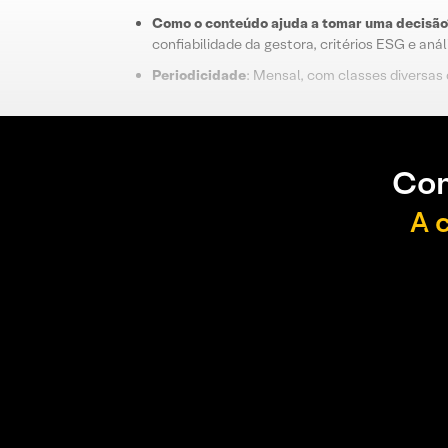
Como o conteúdo ajuda a tomar uma decisão
confiabilidade da gestora, critérios ESG e aná
Periodicidade
: Mensal, com classes diversas 
Con
A 