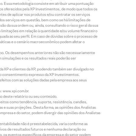
to. Essa metodologia consiste em atribuir uma pontuação
tos oferecidos pela XP Investimentos, de modo que todos os
ntes de aplicar nos produtos e/ou contratar os serviços
 dos serviços em questão, bem como se há limitações de
o da sua ordem ou, ainda, consultando o risco geral da sua
m limitações em relação à quantidade e/ou volume financeiro
equada ao seu perfil. Em caso de dúvidas sobre o processo de
imáticas e o cenário macroeconômico podem afetar o
empo. Os desempenhos anteriores não são necessariamente
m simulações e os resultados reais poderão ser
 da XP e clientes da XP, podendo também ser divulgado no
évio consentimento expresso da XP Investimentos.
isfeitos com as soluções dadas pela empresa aos seus
s: www.xpi.com.br.
ão deste relatório ou seu conteúdo.
eitos como tendência, suporte, resistência, candles,
s e suas projeções. Desta forma, as opiniões dos Analistas
presa e do setor, podem divergir das opiniões dos Analistas
entabilidade não é preestabelecida, varia conforme as
ivos de resultados futuros e nenhuma declaração ou
co, os eventos específicos da empresa e do setor podem