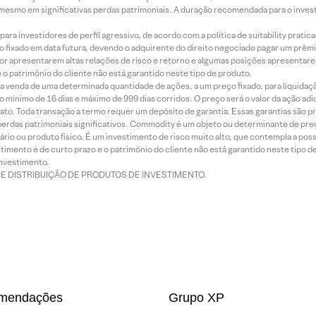
mesmo em significativas perdas patrimoniais. A duração recomendada para o inves
ra investidores de perfil agressivo, de acordo com a política de suitability prat
 fixado em data futura, devendo o adquirente do direito negociado pagar um prê
or apresentarem altas relações de risco e retorno e algumas posições apresentarem 
o patrimônio do cliente não está garantido neste tipo de produto.
 venda de uma determinada quantidade de ações, a um preço fixado, para liquidaç
 mínimo de 16 dias e máximo de 999 dias corridos. O preço será o valor da ação ad
ato. Toda transação a termo requer um depósito de garantia. Essas garantias são 
rdas patrimoniais significativos. Commodity é um objeto ou determinante de preç
rio ou produto físico. É um investimento de risco muito alto, que contempla a possi
imento é de curto prazo e o patrimônio do cliente não está garantido neste tipo 
nvestimento.
DE DISTRIBUIÇÃO DE PRODUTOS DE INVESTIMENTO.
mendações
Grupo XP