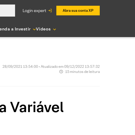
login expert
Abra sua conta XP
enda a Investir
Vídeos
28/09/2021 13:54:00 • Atualizado em 09/12/2022 13:57:32
15 minutos de leitura
 Variável