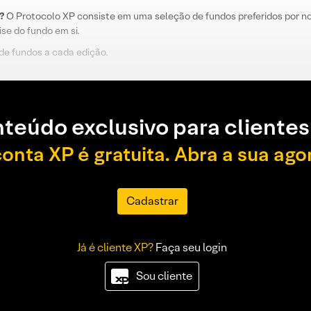
?
O Protocolo XP consiste em uma seleção de fundos preferidos por no
lise do fundo em si.
de fundos a cada edição.
teúdo exclusivo para clientes
conta XP é gratuita. Abra a sua ago
Cadastrar
Já é cliente XP?
Faça seu login
Sou cliente