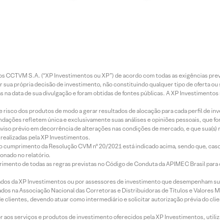
entos CCTVM S.A. (“XP Investimentos ou XP”) de acordo com todas as exigências p
r sua própria decisão de investimento, não constituindo qualquer tipo de oferta ou
s na data de sua divulgação e foram obtidas de fontes públicas. A XP Investimentos
e risco dos produtos de modo a gerar resultados de alocação para cada perfil de inv
mendações refletem única e exclusivamente suas análises e opiniões pessoais, que 
aviso prévio em decorrência de alterações nas condições de mercado, e que sua(s)
realizadas pela XP Investimentos.
lo cumprimento da Resolução CVM nº 20/2021 está indicado acima, sendo que, caso 
onado no relatório.
imento de todas as regras previstas no Código de Conduta da APIMEC Brasil para o 
ados da XP Investimentos ou por assessores de investimento que desempenham sua
os na Associação Nacional das Corretoras e Distribuidoras de Títulos e Valores 
de clientes, devendo atuar como intermediário e solicitar autorização prévia do cl
idor aos serviços e produtos de investimento oferecidos pela XP Investimentos, uti