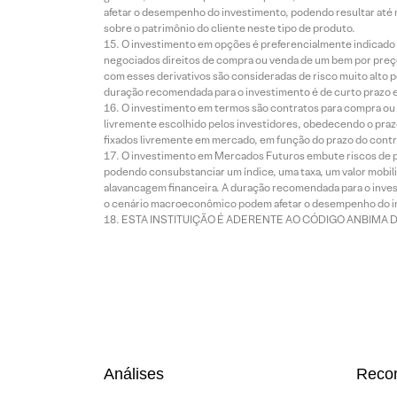
afetar o desempenho do investimento, podendo resultar até 
sobre o patrimônio do cliente neste tipo de produto.
O investimento em opções é preferencialmente indicado pa
negociados direitos de compra ou venda de um bem por preço
com esses derivativos são consideradas de risco muito alto p
duração recomendada para o investimento é de curto prazo e 
O investimento em termos são contratos para compra ou a
livremente escolhido pelos investidores, obedecendo o prazo
fixados livremente em mercado, em função do prazo do contr
O investimento em Mercados Futuros embute riscos de pe
podendo consubstanciar um índice, uma taxa, um valor mobiliá
alavancagem financeira. A duração recomendada para o invest
o cenário macroeconômico podem afetar o desempenho do i
ESTA INSTITUIÇÃO É ADERENTE AO CÓDIGO ANBIMA 
Análises
Reco