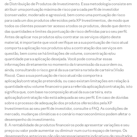
de Distribuição de Produtos de Investimento. Essa metodologia consiste em
atribuir uma pontuação máxima de risco para cada perfil de investidor
(conservador, moderado e agressivo), bem como uma pontuação de risco
para cada um dos produtos oferecidos pela XP Investimentos, de modo que
todos os clientes possam ter acesso a todos os produtos, desde que dentro
das quantidades e limites da pontuação de risco definidas para o seu perfil.
Antes de aplicar nos produtos e/ou contratar os serviços objeto deste
material, é importante que você verifique se a sua pontuação de risco atual
comporta a aplicação nos produtos e/ou a contratação dos serviços em
questão, bem como se há limitações de volume, concentração e/ou
quantidade para a aplicação desejada. Você pode consultar essas
informações diretamente no momento da transmissão da sua ordem ou,
ainda, consultando o risco geral da sua carteira na tela de carteira (Visão
Risco). Caso a sua pontuação de risco atual não comporte a
aplicação/contratação pretendida, ou caso existam limitações em relação à
quantidade e/ou volume financeiro para a referida aplicação/contratação, isto
significa que, com base na composição atual da sua carteira, esta
aplicação/contratação não está adequada ao seu perfil. Em caso de dúvidas
sobre o processo de adequação dos produtos oferecidos pela XP
Investimentos ao seu perfil de investidor, consulte o FAQ. As condições de
mercado, mudanças climáticas e o cenário macroeconômico podem afetar o
desempenho do investimento.
A rentabilidade de produtos financeiros pode apresentar variações e seu
preço ou valor pode aumentar ou diminuir num curto espaço de tempo. Os
desempenhos anteriores não são necessariamente indicativos de resultados