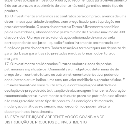
superiores ao capital investido. A duração recomendada para o investimento
é de curto prazo e o patrimônio do cliente não está garantido neste tipo de
produto.
O investimento em termos são contratos para compra ou a venda de uma
determinada quantidade de ações, a um preço fixado, para liquidação em
prazo determinado. O prazo do contrato a Termo é livremente escolhido
pelos investidores, obedecendo o prazo mínimo de 16 dias e máximo de 999
dias corridos. O preço será o valor da ação adicionado de uma parcela
correspondente aos juros – que são fixados livremente em mercado, em
função do prazo do contrato. Toda transação a termo requer um depósito de
garantia. Essas garantias são prestadas em duas formas: cobertura ou
margem.
O investimento em Mercados Futuros embute riscos de perdas
patrimoniais significativos. Commodity é um objeto ou determinante de
preço de um contrato futuro ou outro instrumento derivativo, podendo
consubstanciar um índice, uma taxa, um valor mobiliário ou produto físico. É
um investimento de risco muito alto, que contempla a possibilidade de
oscilação de preço devido à utilização de alavancagem financeira. A duração
recomendada para o investimento é de curto prazo e o patrimônio do cliente
não está garantido neste tipo de produto. As condições de mercado,
mudanças climáticas e o cenário macroeconômico podem afetar o
desempenho do investimento.
ESTA INSTITUIÇÃO É ADERENTE AO CÓDIGO ANBIMA DE
DISTRIBUIÇÃO DE PRODUTOS DE INVESTIMENTO.