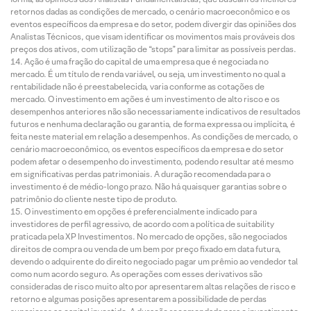
retornos dadas as condições de mercado, o cenário macroeconômico e os
eventos específicos da empresa e do setor, podem divergir das opiniões dos
Analistas Técnicos, que visam identificar os movimentos mais prováveis dos
preços dos ativos, com utilização de “stops” para limitar as possíveis perdas.
Ação é uma fração do capital de uma empresa que é negociada no
mercado. É um título de renda variável, ou seja, um investimento no qual a
rentabilidade não é preestabelecida, varia conforme as cotações de
mercado. O investimento em ações é um investimento de alto risco e os
desempenhos anteriores não são necessariamente indicativos de resultados
futuros e nenhuma declaração ou garantia, de forma expressa ou implícita, é
feita neste material em relação a desempenhos. As condições de mercado, o
cenário macroeconômico, os eventos específicos da empresa e do setor
podem afetar o desempenho do investimento, podendo resultar até mesmo
em significativas perdas patrimoniais. A duração recomendada para o
investimento é de médio-longo prazo. Não há quaisquer garantias sobre o
patrimônio do cliente neste tipo de produto.
O investimento em opções é preferencialmente indicado para
investidores de perfil agressivo, de acordo com a política de suitability
praticada pela XP Investimentos. No mercado de opções, são negociados
direitos de compra ou venda de um bem por preço fixado em data futura,
devendo o adquirente do direito negociado pagar um prêmio ao vendedor tal
como num acordo seguro. As operações com esses derivativos são
consideradas de risco muito alto por apresentarem altas relações de risco e
retorno e algumas posições apresentarem a possibilidade de perdas