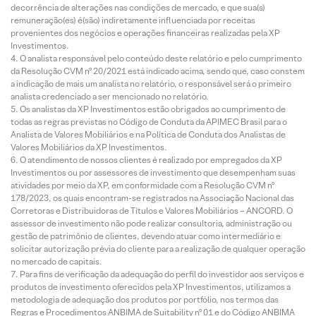
decorrência de alterações nas condições de mercado, e que sua(s)
remuneração(es) é(são) indiretamente influenciada por receitas
provenientes dos negócios e operações financeiras realizadas pela XP
Investimentos.
O analista responsável pelo conteúdo deste relatório e pelo cumprimento
da Resolução CVM nº 20/2021 está indicado acima, sendo que, caso constem
a indicação de mais um analista no relatório, o responsável será o primeiro
analista credenciado a ser mencionado no relatório.
Os analistas da XP Investimentos estão obrigados ao cumprimento de
todas as regras previstas no Código de Conduta da APIMEC Brasil para o
Analista de Valores Mobiliários e na Política de Conduta dos Analistas de
Valores Mobiliários da XP Investimentos.
O atendimento de nossos clientes é realizado por empregados da XP
Investimentos ou por assessores de investimento que desempenham suas
atividades por meio da XP, em conformidade com a Resolução CVM nº
178/2023, os quais encontram-se registrados na Associação Nacional das
Corretoras e Distribuidoras de Títulos e Valores Mobiliários – ANCORD. O
assessor de investimento não pode realizar consultoria, administração ou
gestão de patrimônio de clientes, devendo atuar como intermediário e
solicitar autorização prévia do cliente para a realização de qualquer operação
no mercado de capitais.
Para fins de verificação da adequação do perfil do investidor aos serviços e
produtos de investimento oferecidos pela XP Investimentos, utilizamos a
metodologia de adequação dos produtos por portfólio, nos termos das
Regras e Procedimentos ANBIMA de Suitability nº 01 e do Código ANBIMA