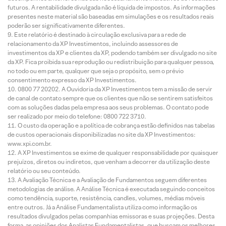
futuros. A rentabilidade divulgada não é líquida de impostos. As informações
presentes neste material são baseadas em simulações e os resultados reais
poderão ser significativamente diferentes.
Este relatório é destinado à circulação exclusiva para a rede de
relacionamento da XP Investimentos, incluindo assessores de
investimentos da XP e clientes da XP, podendo também ser divulgado no site
da XP. Fica proibida sua reprodução ou redistribuição para qualquer pessoa,
no todo ou em parte, qualquer que seja o propósito, sem o prévio
consentimento expresso da XP Investimentos.
0800 77 20202. A Ouvidoria da XP Investimentos tem a missão de servir
de canal de contato sempre que os clientes que não se sentirem satisfeitos
com as soluções dadas pela empresa aos seus problemas. O contato pode
ser realizado por meio do telefone: 0800 722 3710.
O custo da operação e a política de cobrança estão definidos nas tabelas
de custos operacionais disponibilizadas no site da XP Investimentos:
www.xpi.com.br.
A XP Investimentos se exime de qualquer responsabilidade por quaisquer
prejuízos, diretos ou indiretos, que venham a decorrer da utilização deste
relatório ou seu conteúdo.
A Avaliação Técnica e a Avaliação de Fundamentos seguem diferentes
metodologias de análise. A Análise Técnica é executada seguindo conceitos
como tendência, suporte, resistência, candles, volumes, médias móveis
entre outros. Já a Análise Fundamentalista utiliza como informação os
resultados divulgados pelas companhias emissoras e suas projeções. Desta
forma, as opiniões dos Analistas Fundamentalistas, que buscam os melhores