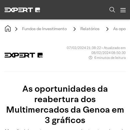
Fundos de Investimento
Relatórios
As oport
07/02/2024 21:38:22 • Atualizado em
08/02/2024 08:50:30
6 minutos de leitura
As oportunidades da
reabertura dos
Multimercados da Genoa em
3 gráficos