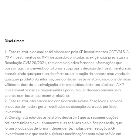
Disclaimer:
Este relatório de análise foi elaborado pela XP Investimentos CCTVM S.A.
(“XP Investimentos ou XP”) de acordo com todas as exigências previstas na
Resolução CVM 20/2021, tem como objetivo fornecer informações que
possam auxiliar o investidor a tomar sua própria decisão de investimento, não
constituindo qualquer tipo de oferta ou solicitação de compra e/ou venda de
qualquer produto. As informações contidas neste relatório são consideradas
válidas na data de sua divulgação e foram obtidas de fontes públicas. A XP
Investimentos não se responsabiliza por qualquer decisão tomada pelo
cliente com base no presente relatório.
Este relatório foi elaborado considerando a classificação de risco dos
produtos de modo a gerar resultados de alocação para cada perfil de
investidor.
O(s) signatário(s) deste relatório declara(m) que as recomendações
refletem única e exclusivamente suas análises e opiniões pessoais, que
foram produzidas de forma independente, inclusive em relação à XP
Investimentos e que estão sujeitas a modificações sem aviso prévio em