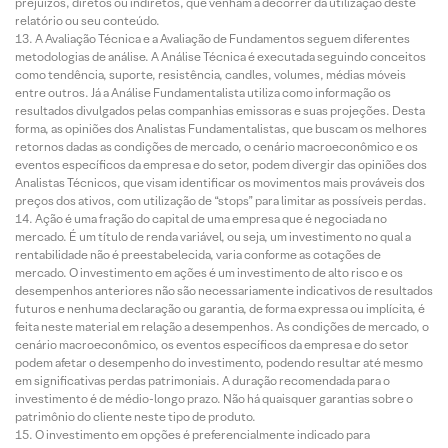
prejuízos, diretos ou indiretos, que venham a decorrer da utilização deste
relatório ou seu conteúdo.
A Avaliação Técnica e a Avaliação de Fundamentos seguem diferentes
metodologias de análise. A Análise Técnica é executada seguindo conceitos
como tendência, suporte, resistência, candles, volumes, médias móveis
entre outros. Já a Análise Fundamentalista utiliza como informação os
resultados divulgados pelas companhias emissoras e suas projeções. Desta
forma, as opiniões dos Analistas Fundamentalistas, que buscam os melhores
retornos dadas as condições de mercado, o cenário macroeconômico e os
eventos específicos da empresa e do setor, podem divergir das opiniões dos
Analistas Técnicos, que visam identificar os movimentos mais prováveis dos
preços dos ativos, com utilização de “stops” para limitar as possíveis perdas.
Ação é uma fração do capital de uma empresa que é negociada no
mercado. É um título de renda variável, ou seja, um investimento no qual a
rentabilidade não é preestabelecida, varia conforme as cotações de
mercado. O investimento em ações é um investimento de alto risco e os
desempenhos anteriores não são necessariamente indicativos de resultados
futuros e nenhuma declaração ou garantia, de forma expressa ou implícita, é
feita neste material em relação a desempenhos. As condições de mercado, o
cenário macroeconômico, os eventos específicos da empresa e do setor
podem afetar o desempenho do investimento, podendo resultar até mesmo
em significativas perdas patrimoniais. A duração recomendada para o
investimento é de médio-longo prazo. Não há quaisquer garantias sobre o
patrimônio do cliente neste tipo de produto.
O investimento em opções é preferencialmente indicado para