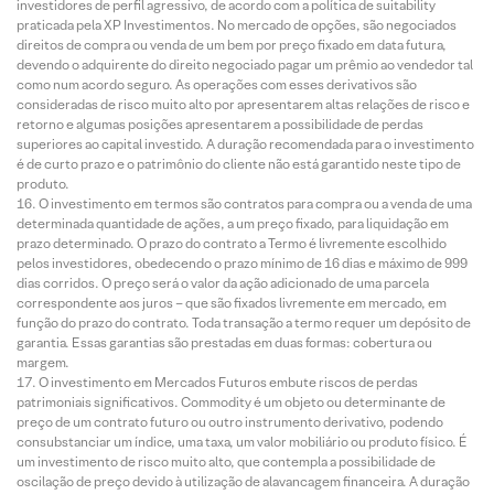
investidores de perfil agressivo, de acordo com a política de suitability
praticada pela XP Investimentos. No mercado de opções, são negociados
direitos de compra ou venda de um bem por preço fixado em data futura,
devendo o adquirente do direito negociado pagar um prêmio ao vendedor tal
como num acordo seguro. As operações com esses derivativos são
consideradas de risco muito alto por apresentarem altas relações de risco e
retorno e algumas posições apresentarem a possibilidade de perdas
superiores ao capital investido. A duração recomendada para o investimento
é de curto prazo e o patrimônio do cliente não está garantido neste tipo de
produto.
O investimento em termos são contratos para compra ou a venda de uma
determinada quantidade de ações, a um preço fixado, para liquidação em
prazo determinado. O prazo do contrato a Termo é livremente escolhido
pelos investidores, obedecendo o prazo mínimo de 16 dias e máximo de 999
dias corridos. O preço será o valor da ação adicionado de uma parcela
correspondente aos juros – que são fixados livremente em mercado, em
função do prazo do contrato. Toda transação a termo requer um depósito de
garantia. Essas garantias são prestadas em duas formas: cobertura ou
margem.
O investimento em Mercados Futuros embute riscos de perdas
patrimoniais significativos. Commodity é um objeto ou determinante de
preço de um contrato futuro ou outro instrumento derivativo, podendo
consubstanciar um índice, uma taxa, um valor mobiliário ou produto físico. É
um investimento de risco muito alto, que contempla a possibilidade de
oscilação de preço devido à utilização de alavancagem financeira. A duração