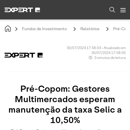
Fundos de Investimento
Relatórios
Pré-Copo
30/07/2024 17:58:03 • Atualizado em
30/07/2024 17:58:05
3 minutos de leitura
Pré-Copom: Gestores
Multimercados esperam
manutenção da taxa Selic a
10,50%