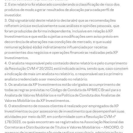
Este relatório foi elaborado considerando a classificação de risco dos
produtos de modo a gerar resultados de alocação para cada perfil de
investidor.
O(s) signatário(s) deste relatório declara(m) que as recomendações
refletem única e exclusivamente suas análises e opiniões pessoais, que
foram produzidas de forma independente, inclusive em relação à XP
Investimentos e que estão sujeitas a modificações sem aviso prévio em
decorrência de alterações nas condições de mercado, e que sua(s)
remuneração(es) é(são) indiretamente influenciada por receitas
provenientes dos negócios e operações financeiras realizadas pela XP
Investimentos.
O analista responsável pelo conteúdo deste relatório e pelo cumprimento
da Resolução CVM nº 20/2021 está indicado acima, sendo que, caso constem
a indicação de mais um analista no relatório, o responsável será o primeiro
analista credenciado a ser mencionado no relatório.
Os analistas da XP Investimentos estão obrigados ao cumprimento de
todas as regras previstas no Código de Conduta da APIMEC Brasil para o
Analista de Valores Mobiliários e na Política de Conduta dos Analistas de
Valores Mobiliários da XP Investimentos.
O atendimento de nossos clientes é realizado por empregados da XP
Investimentos ou por assessores de investimento que desempenham suas
atividades por meio da XP, em conformidade com a Resolução CVM nº
178/2023, os quais encontram-se registrados na Associação Nacional das
Corretoras e Distribuidoras de Títulos e Valores Mobiliários – ANCORD. O
assessor de investimento não pode realizar consultoria, administração ou