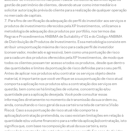
gestão de patrimônio de clientes, devendo atuar como intermediário e
solicitar autorização prévia do cliente para a realização de qualquer operação
no mercado de capitais.
Para fins de verificação da adequação do perfil do investidor aos serviços e
produtos de investimento oferecidos pela XP Investimentos, utilizamos a
metodologia de adequação dos produtos por portfólio, nos termos das
Regras e Procedimentos ANBIMA de Suitability nº 01 e do Código ANBIMA
de Distribuição de Produtos de Investimento. Essa metodologia consiste em
atribuir uma pontuação máxima de risco para cada perfil de investidor
(conservador, moderado e agressivo), bem como uma pontuação de risco
para cada um dos produtos oferecidos pela XP Investimentos, de modo que
todos os clientes possam ter acesso a todos os produtos, desde que dentro
das quantidades e limites da pontuação de risco definidas para o seu perfil.
Antes de aplicar nos produtos e/ou contratar os serviços objeto deste
material, é importante que você verifique se a sua pontuação de risco atual
comporta a aplicação nos produtos e/ou a contratação dos serviços em
questão, bem como se há limitações de volume, concentração e/ou
quantidade para a aplicação desejada. Você pode consultar essas
informações diretamente no momento da transmissão da sua ordem ou,
ainda, consultando o risco geral da sua carteira na tela de carteira (Visão
Risco). Caso a sua pontuação de risco atual não comporte a
aplicação/contratação pretendida, ou caso existam limitações em relação à
quantidade e/ou volume financeiro para a referida aplicação/contratação, isto
significa que, com base na composição atual da sua carteira, esta