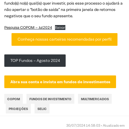
fundo(s) no(s) qual(is) quer investir, pois esse processo o ajudará a
não apertar o “botão de saída” na primeira janela de retornos
negativos que o seu fundo apresente.
Pesquisa COPOM – Jul2024
Baixar
Conheça nossas carteiras recomendadas por perfil
TOP Fundos – Agosto 2024
Abra sua conta e invista em fundos de investimentos
COPOM
FUNDOS DE INVESTIMENTO
MULTIMERCADOS
PROJEÇÕES
SELIC
30/07/2024 14:58:03 • Atualizado em