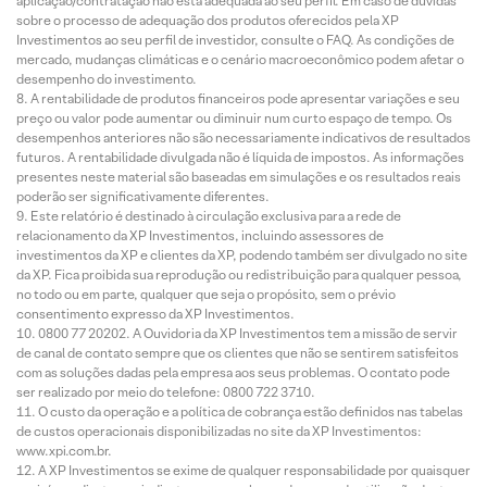
aplicação/contratação não está adequada ao seu perfil. Em caso de dúvidas
sobre o processo de adequação dos produtos oferecidos pela XP
Investimentos ao seu perfil de investidor, consulte o FAQ. As condições de
mercado, mudanças climáticas e o cenário macroeconômico podem afetar o
desempenho do investimento.
A rentabilidade de produtos financeiros pode apresentar variações e seu
preço ou valor pode aumentar ou diminuir num curto espaço de tempo. Os
desempenhos anteriores não são necessariamente indicativos de resultados
futuros. A rentabilidade divulgada não é líquida de impostos. As informações
presentes neste material são baseadas em simulações e os resultados reais
poderão ser significativamente diferentes.
Este relatório é destinado à circulação exclusiva para a rede de
relacionamento da XP Investimentos, incluindo assessores de
investimentos da XP e clientes da XP, podendo também ser divulgado no site
da XP. Fica proibida sua reprodução ou redistribuição para qualquer pessoa,
no todo ou em parte, qualquer que seja o propósito, sem o prévio
consentimento expresso da XP Investimentos.
0800 77 20202. A Ouvidoria da XP Investimentos tem a missão de servir
de canal de contato sempre que os clientes que não se sentirem satisfeitos
com as soluções dadas pela empresa aos seus problemas. O contato pode
ser realizado por meio do telefone: 0800 722 3710.
O custo da operação e a política de cobrança estão definidos nas tabelas
de custos operacionais disponibilizadas no site da XP Investimentos:
www.xpi.com.br.
A XP Investimentos se exime de qualquer responsabilidade por quaisquer