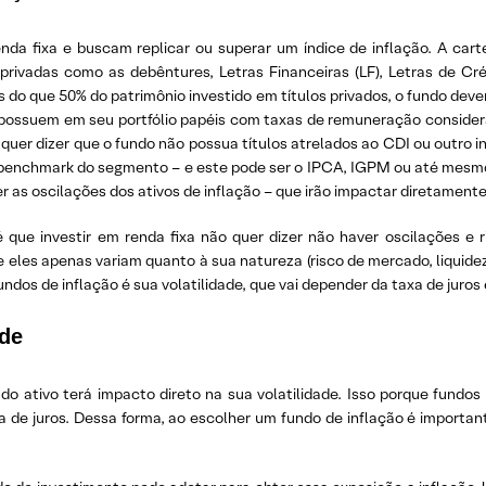
da fixa e buscam replicar ou superar um índice de inflação. A cart
ivadas como as debêntures, Letras Financeiras (LF), Letras de Crédi
is do que 50% do patrimônio investido em títulos privados, o fundo dev
 possuem em seu portfólio papéis com taxas de remuneração consider
 quer dizer que o fundo não possua títulos atrelados ao CDI ou outro i
benchmark do segmento – e este pode ser o IPCA, IGPM ou até mesmo 
as oscilações dos ativos de inflação – que irão impactar diretamente
que investir em renda fixa não quer dizer não haver oscilações e r
eles apenas variam quanto à sua natureza (risco de mercado, liquidez, 
dos de inflação é sua volatilidade, que vai depender da taxa de juros 
ade
 ativo terá impacto direto na sua volatilidade. Isso porque fund
 de juros. Dessa forma, ao escolher um fundo de inflação é importan