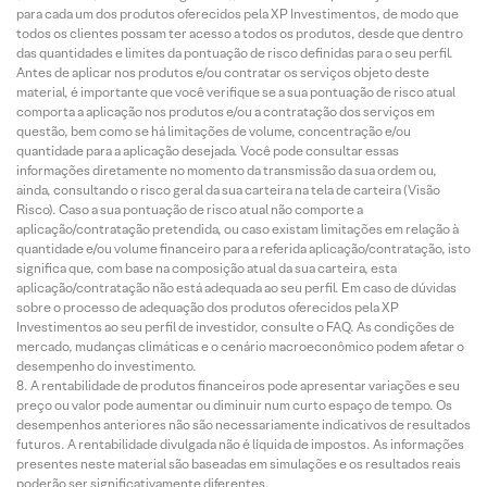
para cada um dos produtos oferecidos pela XP Investimentos, de modo que
todos os clientes possam ter acesso a todos os produtos, desde que dentro
das quantidades e limites da pontuação de risco definidas para o seu perfil.
Antes de aplicar nos produtos e/ou contratar os serviços objeto deste
material, é importante que você verifique se a sua pontuação de risco atual
comporta a aplicação nos produtos e/ou a contratação dos serviços em
questão, bem como se há limitações de volume, concentração e/ou
quantidade para a aplicação desejada. Você pode consultar essas
informações diretamente no momento da transmissão da sua ordem ou,
ainda, consultando o risco geral da sua carteira na tela de carteira (Visão
Risco). Caso a sua pontuação de risco atual não comporte a
aplicação/contratação pretendida, ou caso existam limitações em relação à
quantidade e/ou volume financeiro para a referida aplicação/contratação, isto
significa que, com base na composição atual da sua carteira, esta
aplicação/contratação não está adequada ao seu perfil. Em caso de dúvidas
sobre o processo de adequação dos produtos oferecidos pela XP
Investimentos ao seu perfil de investidor, consulte o FAQ. As condições de
mercado, mudanças climáticas e o cenário macroeconômico podem afetar o
desempenho do investimento.
A rentabilidade de produtos financeiros pode apresentar variações e seu
preço ou valor pode aumentar ou diminuir num curto espaço de tempo. Os
desempenhos anteriores não são necessariamente indicativos de resultados
futuros. A rentabilidade divulgada não é líquida de impostos. As informações
presentes neste material são baseadas em simulações e os resultados reais
poderão ser significativamente diferentes.