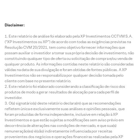
Disclaimer:
Este relatório de análise foi elaborado pela XP Investimentos CCTVM S.A.
(“XP Investimentos ou XP”) de acordo com todas as exigências previstas na
Resolução CVM 20/2021, tem como objetivo fornecer informações que
possam auxiliar o investidor a tomar sua própria decisão de investimento, não
constituindo qualquer tipo de oferta ou solicitação de compra e/ou venda de
qualquer produto. As informações contidas neste relatório são consideradas
válidas na data de sua divulgação e foram obtidas de fontes públicas. A XP
Investimentos não se responsabiliza por qualquer decisão tomada pelo
cliente com base no presente relatório.
Este relatório foi elaborado considerando a classificação de risco dos
produtos de modo a gerar resultados de alocação para cada perfil de
investidor.
O(s) signatário(s) deste relatório declara(m) que as recomendações
refletem única e exclusivamente suas análises e opiniões pessoais, que
foram produzidas de forma independente, inclusive em relação à XP
Investimentos e que estão sujeitas a modificações sem aviso prévio em
decorrência de alterações nas condições de mercado, e que sua(s)
remuneração(es) é(são) indiretamente influenciada por receitas
provenientes dos negócios e operações financeiras realizadas pela XP