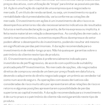
preços dos ativos, com utilização de “stops” para limitar as possíveis perdas.
Ação é uma fração do capital de uma empresa que é negociada no
mercado. É um título de renda variável, ou seja, um investimento no qual a
rentabilidade não é preestabelecida, varia conforme as cotações de
mercado. O investimento em ações é um investimento de alto risco e os
desempenhos anteriores não são necessariamente indicativos de resultados
futuros e nenhuma declaração ou garantia, de forma expressa ou implícita, é
feita neste material em relação a desempenhos. As condições de mercado, o
cenário macroeconômico, os eventos específicos da empresa e do setor
podem afetar o desempenho do investimento, podendo resultar até mesmo
em significativas perdas patrimoniais. A duração recomendada para o
investimento é de médio-longo prazo. Não há quaisquer garantias sobre o
patrimônio do cliente neste tipo de produto.
O investimento em opções é preferencialmente indicado para
investidores de perfil agressivo, de acordo com a política de suitability
praticada pela XP Investimentos. No mercado de opções, são negociados
direitos de compra ou venda de um bem por preço fixado em data futura,
devendo o adquirente do direito negociado pagar um prêmio ao vendedor tal
como num acordo seguro. As operações com esses derivativos são
consideradas de risco muito alto por apresentarem altas relações de risco e
retorno e algumas posições apresentarem a possibilidade de perdas
superiores ao capital investido. A duração recomendada para o investimento
é de curto prazo e o patrimônio do cliente não está garantido neste tipo de
produto.