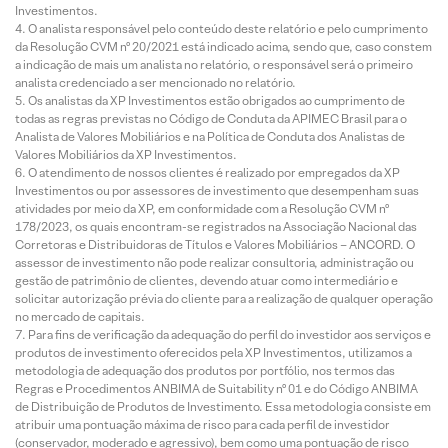
Investimentos.
O analista responsável pelo conteúdo deste relatório e pelo cumprimento
da Resolução CVM nº 20/2021 está indicado acima, sendo que, caso constem
a indicação de mais um analista no relatório, o responsável será o primeiro
analista credenciado a ser mencionado no relatório.
Os analistas da XP Investimentos estão obrigados ao cumprimento de
todas as regras previstas no Código de Conduta da APIMEC Brasil para o
Analista de Valores Mobiliários e na Política de Conduta dos Analistas de
Valores Mobiliários da XP Investimentos.
O atendimento de nossos clientes é realizado por empregados da XP
Investimentos ou por assessores de investimento que desempenham suas
atividades por meio da XP, em conformidade com a Resolução CVM nº
178/2023, os quais encontram-se registrados na Associação Nacional das
Corretoras e Distribuidoras de Títulos e Valores Mobiliários – ANCORD. O
assessor de investimento não pode realizar consultoria, administração ou
gestão de patrimônio de clientes, devendo atuar como intermediário e
solicitar autorização prévia do cliente para a realização de qualquer operação
no mercado de capitais.
Para fins de verificação da adequação do perfil do investidor aos serviços e
produtos de investimento oferecidos pela XP Investimentos, utilizamos a
metodologia de adequação dos produtos por portfólio, nos termos das
Regras e Procedimentos ANBIMA de Suitability nº 01 e do Código ANBIMA
de Distribuição de Produtos de Investimento. Essa metodologia consiste em
atribuir uma pontuação máxima de risco para cada perfil de investidor
(conservador, moderado e agressivo), bem como uma pontuação de risco