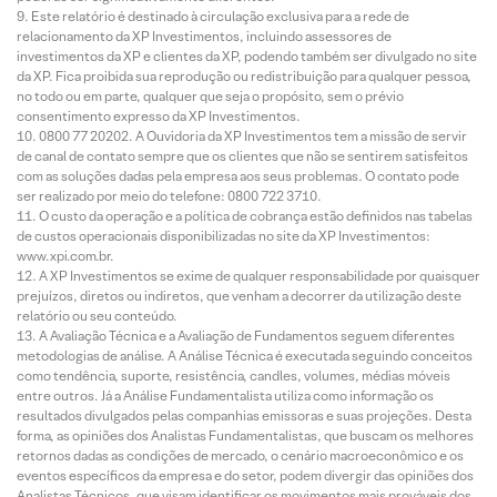
Este relatório é destinado à circulação exclusiva para a rede de
relacionamento da XP Investimentos, incluindo assessores de
investimentos da XP e clientes da XP, podendo também ser divulgado no site
da XP. Fica proibida sua reprodução ou redistribuição para qualquer pessoa,
no todo ou em parte, qualquer que seja o propósito, sem o prévio
consentimento expresso da XP Investimentos.
0800 77 20202. A Ouvidoria da XP Investimentos tem a missão de servir
de canal de contato sempre que os clientes que não se sentirem satisfeitos
com as soluções dadas pela empresa aos seus problemas. O contato pode
ser realizado por meio do telefone: 0800 722 3710.
O custo da operação e a política de cobrança estão definidos nas tabelas
de custos operacionais disponibilizadas no site da XP Investimentos:
www.xpi.com.br.
A XP Investimentos se exime de qualquer responsabilidade por quaisquer
prejuízos, diretos ou indiretos, que venham a decorrer da utilização deste
relatório ou seu conteúdo.
A Avaliação Técnica e a Avaliação de Fundamentos seguem diferentes
metodologias de análise. A Análise Técnica é executada seguindo conceitos
como tendência, suporte, resistência, candles, volumes, médias móveis
entre outros. Já a Análise Fundamentalista utiliza como informação os
resultados divulgados pelas companhias emissoras e suas projeções. Desta
forma, as opiniões dos Analistas Fundamentalistas, que buscam os melhores
retornos dadas as condições de mercado, o cenário macroeconômico e os
eventos específicos da empresa e do setor, podem divergir das opiniões dos
Analistas Técnicos, que visam identificar os movimentos mais prováveis dos