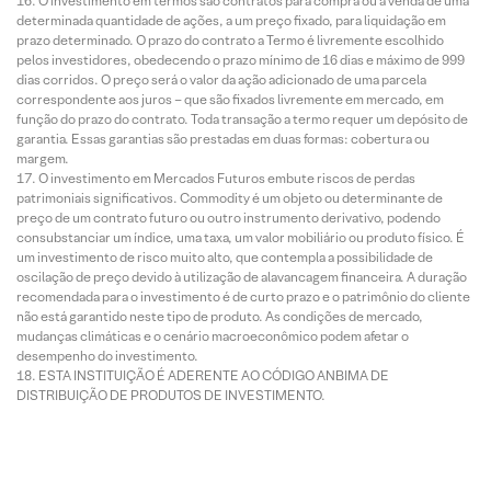
O investimento em termos são contratos para compra ou a venda de uma
determinada quantidade de ações, a um preço fixado, para liquidação em
prazo determinado. O prazo do contrato a Termo é livremente escolhido
pelos investidores, obedecendo o prazo mínimo de 16 dias e máximo de 999
dias corridos. O preço será o valor da ação adicionado de uma parcela
correspondente aos juros – que são fixados livremente em mercado, em
função do prazo do contrato. Toda transação a termo requer um depósito de
garantia. Essas garantias são prestadas em duas formas: cobertura ou
margem.
O investimento em Mercados Futuros embute riscos de perdas
patrimoniais significativos. Commodity é um objeto ou determinante de
preço de um contrato futuro ou outro instrumento derivativo, podendo
consubstanciar um índice, uma taxa, um valor mobiliário ou produto físico. É
um investimento de risco muito alto, que contempla a possibilidade de
oscilação de preço devido à utilização de alavancagem financeira. A duração
recomendada para o investimento é de curto prazo e o patrimônio do cliente
não está garantido neste tipo de produto. As condições de mercado,
mudanças climáticas e o cenário macroeconômico podem afetar o
desempenho do investimento.
ESTA INSTITUIÇÃO É ADERENTE AO CÓDIGO ANBIMA DE
DISTRIBUIÇÃO DE PRODUTOS DE INVESTIMENTO.