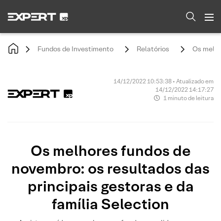
Fundos de Investimento
Relatórios
Os melho
14/12/2022 10:53:38 • Atualizado em
14/12/2022 14:17:27
1 minuto de leitura
Os melhores fundos de
novembro: os resultados das
principais gestoras e da
família Selection