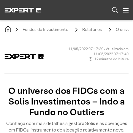
Fundos de Investimento
Relatórios
O univer
11/05/2022 07:17:39 • Atualizado em
11/05/2022 07:17:40
12 minutos de leitura
O universo dos FIDCs com a
Solis Investimentos – Indo a
Fundo no Outliers
Conheça com mais detalhes a gestora Solis e as operações
em FIDCs, instrumento de alocação relativamente novo,