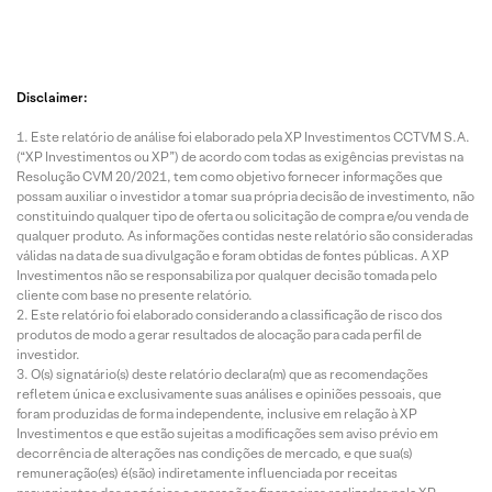
Disclaimer:
Este relatório de análise foi elaborado pela XP Investimentos CCTVM S.A.
(“XP Investimentos ou XP”) de acordo com todas as exigências previstas na
Resolução CVM 20/2021, tem como objetivo fornecer informações que
possam auxiliar o investidor a tomar sua própria decisão de investimento, não
constituindo qualquer tipo de oferta ou solicitação de compra e/ou venda de
qualquer produto. As informações contidas neste relatório são consideradas
válidas na data de sua divulgação e foram obtidas de fontes públicas. A XP
Investimentos não se responsabiliza por qualquer decisão tomada pelo
cliente com base no presente relatório.
Este relatório foi elaborado considerando a classificação de risco dos
produtos de modo a gerar resultados de alocação para cada perfil de
investidor.
O(s) signatário(s) deste relatório declara(m) que as recomendações
refletem única e exclusivamente suas análises e opiniões pessoais, que
foram produzidas de forma independente, inclusive em relação à XP
Investimentos e que estão sujeitas a modificações sem aviso prévio em
decorrência de alterações nas condições de mercado, e que sua(s)
remuneração(es) é(são) indiretamente influenciada por receitas