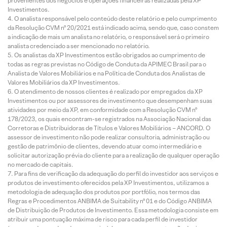
provenientes dos negócios e operações financeiras realizadas pela XP
Investimentos.
O analista responsável pelo conteúdo deste relatório e pelo cumprimento
da Resolução CVM nº 20/2021 está indicado acima, sendo que, caso constem
a indicação de mais um analista no relatório, o responsável será o primeiro
analista credenciado a ser mencionado no relatório.
Os analistas da XP Investimentos estão obrigados ao cumprimento de
todas as regras previstas no Código de Conduta da APIMEC Brasil para o
Analista de Valores Mobiliários e na Política de Conduta dos Analistas de
Valores Mobiliários da XP Investimentos.
O atendimento de nossos clientes é realizado por empregados da XP
Investimentos ou por assessores de investimento que desempenham suas
atividades por meio da XP, em conformidade com a Resolução CVM nº
178/2023, os quais encontram-se registrados na Associação Nacional das
Corretoras e Distribuidoras de Títulos e Valores Mobiliários – ANCORD. O
assessor de investimento não pode realizar consultoria, administração ou
gestão de patrimônio de clientes, devendo atuar como intermediário e
solicitar autorização prévia do cliente para a realização de qualquer operação
no mercado de capitais.
Para fins de verificação da adequação do perfil do investidor aos serviços e
produtos de investimento oferecidos pela XP Investimentos, utilizamos a
metodologia de adequação dos produtos por portfólio, nos termos das
Regras e Procedimentos ANBIMA de Suitability nº 01 e do Código ANBIMA
de Distribuição de Produtos de Investimento. Essa metodologia consiste em
atribuir uma pontuação máxima de risco para cada perfil de investidor