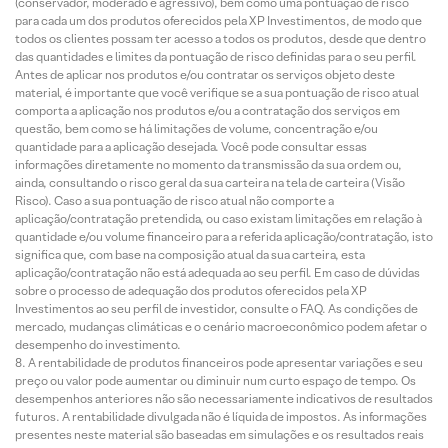
(conservador, moderado e agressivo), bem como uma pontuação de risco
para cada um dos produtos oferecidos pela XP Investimentos, de modo que
todos os clientes possam ter acesso a todos os produtos, desde que dentro
das quantidades e limites da pontuação de risco definidas para o seu perfil.
Antes de aplicar nos produtos e/ou contratar os serviços objeto deste
material, é importante que você verifique se a sua pontuação de risco atual
comporta a aplicação nos produtos e/ou a contratação dos serviços em
questão, bem como se há limitações de volume, concentração e/ou
quantidade para a aplicação desejada. Você pode consultar essas
informações diretamente no momento da transmissão da sua ordem ou,
ainda, consultando o risco geral da sua carteira na tela de carteira (Visão
Risco). Caso a sua pontuação de risco atual não comporte a
aplicação/contratação pretendida, ou caso existam limitações em relação à
quantidade e/ou volume financeiro para a referida aplicação/contratação, isto
significa que, com base na composição atual da sua carteira, esta
aplicação/contratação não está adequada ao seu perfil. Em caso de dúvidas
sobre o processo de adequação dos produtos oferecidos pela XP
Investimentos ao seu perfil de investidor, consulte o FAQ. As condições de
mercado, mudanças climáticas e o cenário macroeconômico podem afetar o
desempenho do investimento.
A rentabilidade de produtos financeiros pode apresentar variações e seu
preço ou valor pode aumentar ou diminuir num curto espaço de tempo. Os
desempenhos anteriores não são necessariamente indicativos de resultados
futuros. A rentabilidade divulgada não é líquida de impostos. As informações
presentes neste material são baseadas em simulações e os resultados reais