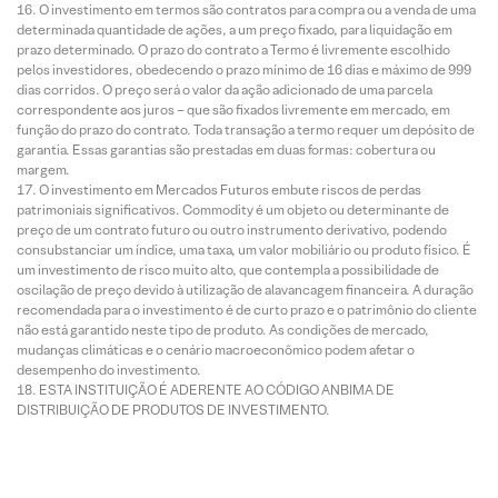
O investimento em termos são contratos para compra ou a venda de uma
determinada quantidade de ações, a um preço fixado, para liquidação em
prazo determinado. O prazo do contrato a Termo é livremente escolhido
pelos investidores, obedecendo o prazo mínimo de 16 dias e máximo de 999
dias corridos. O preço será o valor da ação adicionado de uma parcela
correspondente aos juros – que são fixados livremente em mercado, em
função do prazo do contrato. Toda transação a termo requer um depósito de
garantia. Essas garantias são prestadas em duas formas: cobertura ou
margem.
O investimento em Mercados Futuros embute riscos de perdas
patrimoniais significativos. Commodity é um objeto ou determinante de
preço de um contrato futuro ou outro instrumento derivativo, podendo
consubstanciar um índice, uma taxa, um valor mobiliário ou produto físico. É
um investimento de risco muito alto, que contempla a possibilidade de
oscilação de preço devido à utilização de alavancagem financeira. A duração
recomendada para o investimento é de curto prazo e o patrimônio do cliente
não está garantido neste tipo de produto. As condições de mercado,
mudanças climáticas e o cenário macroeconômico podem afetar o
desempenho do investimento.
ESTA INSTITUIÇÃO É ADERENTE AO CÓDIGO ANBIMA DE
DISTRIBUIÇÃO DE PRODUTOS DE INVESTIMENTO.