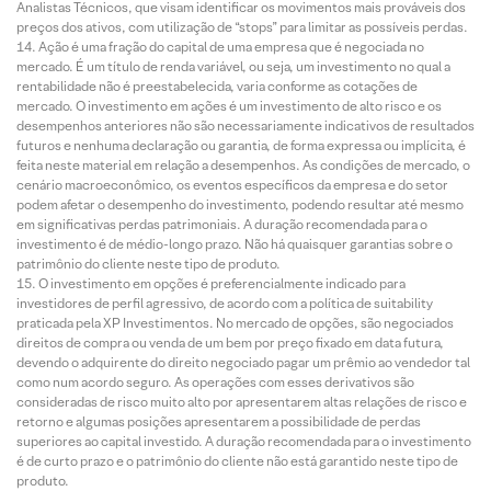
Analistas Técnicos, que visam identificar os movimentos mais prováveis dos
preços dos ativos, com utilização de “stops” para limitar as possíveis perdas.
Ação é uma fração do capital de uma empresa que é negociada no
mercado. É um título de renda variável, ou seja, um investimento no qual a
rentabilidade não é preestabelecida, varia conforme as cotações de
mercado. O investimento em ações é um investimento de alto risco e os
desempenhos anteriores não são necessariamente indicativos de resultados
futuros e nenhuma declaração ou garantia, de forma expressa ou implícita, é
feita neste material em relação a desempenhos. As condições de mercado, o
cenário macroeconômico, os eventos específicos da empresa e do setor
podem afetar o desempenho do investimento, podendo resultar até mesmo
em significativas perdas patrimoniais. A duração recomendada para o
investimento é de médio-longo prazo. Não há quaisquer garantias sobre o
patrimônio do cliente neste tipo de produto.
O investimento em opções é preferencialmente indicado para
investidores de perfil agressivo, de acordo com a política de suitability
praticada pela XP Investimentos. No mercado de opções, são negociados
direitos de compra ou venda de um bem por preço fixado em data futura,
devendo o adquirente do direito negociado pagar um prêmio ao vendedor tal
como num acordo seguro. As operações com esses derivativos são
consideradas de risco muito alto por apresentarem altas relações de risco e
retorno e algumas posições apresentarem a possibilidade de perdas
superiores ao capital investido. A duração recomendada para o investimento
é de curto prazo e o patrimônio do cliente não está garantido neste tipo de
produto.