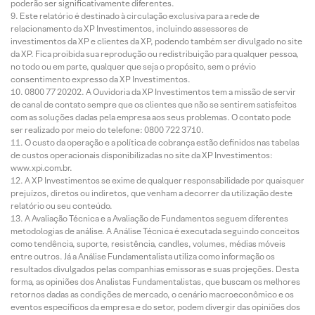
poderão ser significativamente diferentes.
Este relatório é destinado à circulação exclusiva para a rede de
relacionamento da XP Investimentos, incluindo assessores de
investimentos da XP e clientes da XP, podendo também ser divulgado no site
da XP. Fica proibida sua reprodução ou redistribuição para qualquer pessoa,
no todo ou em parte, qualquer que seja o propósito, sem o prévio
consentimento expresso da XP Investimentos.
0800 77 20202. A Ouvidoria da XP Investimentos tem a missão de servir
de canal de contato sempre que os clientes que não se sentirem satisfeitos
com as soluções dadas pela empresa aos seus problemas. O contato pode
ser realizado por meio do telefone: 0800 722 3710.
O custo da operação e a política de cobrança estão definidos nas tabelas
de custos operacionais disponibilizadas no site da XP Investimentos:
www.xpi.com.br.
A XP Investimentos se exime de qualquer responsabilidade por quaisquer
prejuízos, diretos ou indiretos, que venham a decorrer da utilização deste
relatório ou seu conteúdo.
A Avaliação Técnica e a Avaliação de Fundamentos seguem diferentes
metodologias de análise. A Análise Técnica é executada seguindo conceitos
como tendência, suporte, resistência, candles, volumes, médias móveis
entre outros. Já a Análise Fundamentalista utiliza como informação os
resultados divulgados pelas companhias emissoras e suas projeções. Desta
forma, as opiniões dos Analistas Fundamentalistas, que buscam os melhores
retornos dadas as condições de mercado, o cenário macroeconômico e os
eventos específicos da empresa e do setor, podem divergir das opiniões dos