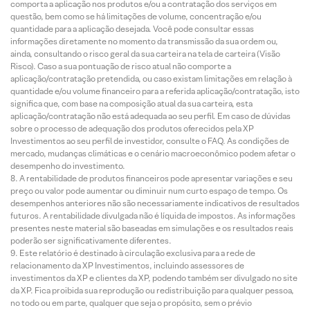
comporta a aplicação nos produtos e/ou a contratação dos serviços em
questão, bem como se há limitações de volume, concentração e/ou
quantidade para a aplicação desejada. Você pode consultar essas
informações diretamente no momento da transmissão da sua ordem ou,
ainda, consultando o risco geral da sua carteira na tela de carteira (Visão
Risco). Caso a sua pontuação de risco atual não comporte a
aplicação/contratação pretendida, ou caso existam limitações em relação à
quantidade e/ou volume financeiro para a referida aplicação/contratação, isto
significa que, com base na composição atual da sua carteira, esta
aplicação/contratação não está adequada ao seu perfil. Em caso de dúvidas
sobre o processo de adequação dos produtos oferecidos pela XP
Investimentos ao seu perfil de investidor, consulte o FAQ. As condições de
mercado, mudanças climáticas e o cenário macroeconômico podem afetar o
desempenho do investimento.
A rentabilidade de produtos financeiros pode apresentar variações e seu
preço ou valor pode aumentar ou diminuir num curto espaço de tempo. Os
desempenhos anteriores não são necessariamente indicativos de resultados
futuros. A rentabilidade divulgada não é líquida de impostos. As informações
presentes neste material são baseadas em simulações e os resultados reais
poderão ser significativamente diferentes.
Este relatório é destinado à circulação exclusiva para a rede de
relacionamento da XP Investimentos, incluindo assessores de
investimentos da XP e clientes da XP, podendo também ser divulgado no site
da XP. Fica proibida sua reprodução ou redistribuição para qualquer pessoa,
no todo ou em parte, qualquer que seja o propósito, sem o prévio