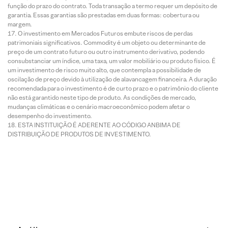
função do prazo do contrato. Toda transação a termo requer um depósito de
garantia. Essas garantias são prestadas em duas formas: cobertura ou
margem.
O investimento em Mercados Futuros embute riscos de perdas
patrimoniais significativos. Commodity é um objeto ou determinante de
preço de um contrato futuro ou outro instrumento derivativo, podendo
consubstanciar um índice, uma taxa, um valor mobiliário ou produto físico. É
um investimento de risco muito alto, que contempla a possibilidade de
oscilação de preço devido à utilização de alavancagem financeira. A duração
recomendada para o investimento é de curto prazo e o patrimônio do cliente
não está garantido neste tipo de produto. As condições de mercado,
mudanças climáticas e o cenário macroeconômico podem afetar o
desempenho do investimento.
ESTA INSTITUIÇÃO É ADERENTE AO CÓDIGO ANBIMA DE
DISTRIBUIÇÃO DE PRODUTOS DE INVESTIMENTO.