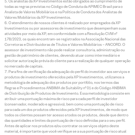
Os analistas da XP Investimentos estão obrigados ao cumprimento de
todas as regras previstas no Código de Conduta da APIMEC Brasil para o
Analista de Valores Mobiliários e na Política de Conduta dos Analistas de
Valores Mobiliários da XP Investimentos.
O atendimento de nossos clientes é realizado por empregados da XP
Investimentos ou por assessores de investimento que desempenham suas
atividades por meio da XP, em conformidade com a Resolução CVM nº
178/2023, os quais encontram-se registrados na Associação Nacional das
Corretoras e Distribuidoras de Títulos e Valores Mobiliários – ANCORD. O
assessor de investimento não pode realizar consultoria, administração ou
gestão de patrimônio de clientes, devendo atuar como intermediário e
solicitar autorização prévia do cliente para a realização de qualquer operação
no mercado de capitais.
Para fins de verificação da adequação do perfil do investidor aos serviços e
produtos de investimento oferecidos pela XP Investimentos, utilizamos a
metodologia de adequação dos produtos por portfólio, nos termos das
Regras e Procedimentos ANBIMA de Suitability nº 01 e do Código ANBIMA
de Distribuição de Produtos de Investimento. Essa metodologia consiste em
atribuir uma pontuação máxima de risco para cada perfil de investidor
(conservador, moderado e agressivo), bem como uma pontuação de risco
para cada um dos produtos oferecidos pela XP Investimentos, de modo que
todos os clientes possam ter acesso a todos os produtos, desde que dentro
das quantidades e limites da pontuação de risco definidas para o seu perfil.
Antes de aplicar nos produtos e/ou contratar os serviços objeto deste
material, é importante que você verifique se a sua pontuação de risco atual