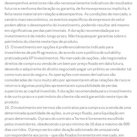
desempenhos anteriores não são necessariamente indicativos de resultados
futuros e nenhuma declaração ou garantia, de forma expressa ou implícita, é
feita neste material em relação a desempenhos. As condições de mercado, o
cenário macroeconômico, os eventos específicos da empresa e do setor
podem afetar o desempenho do investimento, podendo resultar até mesmo
em significativas perdas patrimoniais. A duração recomendada para o
investimento é de médio-longo prazo. Não há quaisquer garantias sobre o
patrimônio do cliente neste tipo de produto.
O investimento em opções é preferencialmente indicado para
investidores de perfil agressivo, de acordo com a política de suitability
praticada pela XP Investimentos. No mercado de opções, são negociados
direitos de compra ou venda de um bem por preço fixado em data futura,
devendo o adquirente do direito negociado pagar um prêmio ao vendedor tal
como num acordo seguro. As operações com esses derivativos são
consideradas de risco muito alto por apresentarem altas relações de risco e
retorno e algumas posições apresentarem a possibilidade de perdas
superiores ao capital investido. A duração recomendada para o investimento
é de curto prazo e o patrimônio do cliente não está garantido neste tipo de
produto.
O investimento em termos são contratos para compra ou a venda de uma
determinada quantidade de ações, a um preço fixado, para liquidação em
prazo determinado. O prazo do contrato a Termo é livremente escolhido
pelos investidores, obedecendo o prazo mínimo de 16 dias e máximo de 999
dias corridos. O preço será o valor da ação adicionado de uma parcela
correspondente aos juros – que são fixados livremente em mercado, em