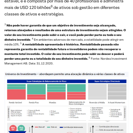
estável, e é composta por mais de 40 profissionais e administra
6
mais de USD 120 bilhões
de ativos sob gestão em diferentes
classes de ativos e estratégias.
3
Não pode haver garantia de que um objetivo de investimento seja alcançado,
retornos almejados e resultados de uma estrutura de investimento sejam atingidos. O
valor do seu investimento pode subir e cair, e você pode perder parte ou todo o seu
4
dinheiro investido
.
Em ambientes adversos de mercado, a volatilidade pode atingir em
5
média 10%.
A rentabilidade apresentada é histórica. Rentabilidade passada não
representa garantia de rentabilidade futura e investidores podem não recuperar o
montante total investido. O valor do seu investimento pode subir ou descer e poderá
6
perder uma parte ou a totalidade do seu dinheiro investido.
Fonte: Nordea Investment
Management AB. Data: 31.12.2020.