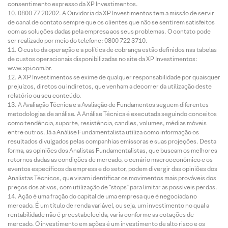
consentimento expresso da XP Investimentos.
0800 77 20202. A Ouvidoria da XP Investimentos tem a missão de servir
de canal de contato sempre que os clientes que não se sentirem satisfeitos
com as soluções dadas pela empresa aos seus problemas. O contato pode
ser realizado por meio do telefone: 0800 722 3710.
O custo da operação e a política de cobrança estão definidos nas tabelas
de custos operacionais disponibilizadas no site da XP Investimentos:
www.xpi.com.br.
A XP Investimentos se exime de qualquer responsabilidade por quaisquer
prejuízos, diretos ou indiretos, que venham a decorrer da utilização deste
relatório ou seu conteúdo.
A Avaliação Técnica e a Avaliação de Fundamentos seguem diferentes
metodologias de análise. A Análise Técnica é executada seguindo conceitos
como tendência, suporte, resistência, candles, volumes, médias móveis
entre outros. Já a Análise Fundamentalista utiliza como informação os
resultados divulgados pelas companhias emissoras e suas projeções. Desta
forma, as opiniões dos Analistas Fundamentalistas, que buscam os melhores
retornos dadas as condições de mercado, o cenário macroeconômico e os
eventos específicos da empresa e do setor, podem divergir das opiniões dos
Analistas Técnicos, que visam identificar os movimentos mais prováveis dos
preços dos ativos, com utilização de “stops” para limitar as possíveis perdas.
Ação é uma fração do capital de uma empresa que é negociada no
mercado. É um título de renda variável, ou seja, um investimento no qual a
rentabilidade não é preestabelecida, varia conforme as cotações de
mercado. O investimento em ações é um investimento de alto risco e os