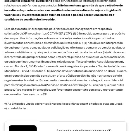
documento é material publicitário
e não divulga todas as informações pertinentes
relativas aos sub-fundos apresentados.
Não há nenhuma garantia de que o objetivo de
investimento, o retorno alvo e os resultados de um investimento sejam atingidos. O
valor do seu investimento pode subir ou descer e poderá perder uma parte ou a
totalidade do seu dinheiro investido.
Este documento (i) foi preparado pela Nordea Asset Management em resposta à
solicitação da XP Investimentos CCTVM S/A (“XP”), (ii) é fornecido apenas para o propósito
de compartilhar informações sobre os ativos subjacentes investidos pelos fundos
investimentos constituídos e distribuídos no Brasil pela XP, (iii) não deve ser interpretado
de qualquer forma como qualquer solicitação ou oferta para comprar ou vender quaisquer
valores mobiliários ou quaisquer instrumentos financeiros relacionados e (iv) não deve ser
interpretado de qualquer forma como uma oferta pública de quaisquer valores mobiliários
ou quaisquer instrumentos financeiros relacionados. Tanto a Nordea Asset Management,
como o Nordea 1, SICAV não foram e não serão registrados perante a Comissão de Valores
Mobiliários – CVM. O Nordea 1, SICAV não deve ser oferecido ou vendido no Brasil, exceto
em circunstâncias que não constituam oferta pública ou distribuição nos termos da lei e
regulamentos brasileiros. Este é um documento estritamente privilegiado e confidencial
para distribuição exclusiva da XP e não se destina a distribuição ou uso por qualquer outra
pessoa. Para maiores informações, por favor entre em contato com o seu representante
ou consultor financeiro ou a XP.
© As Entidades Legais aderentes à Nordea Asset Management e todas as suas sucursais
e/ou subsidiárias.
Se você ainda não tem conta na XP