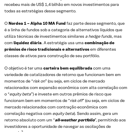
recebeu mais de US$ 1,4 bilhão em novos investimentos para
todas as estratégias desse segmento.
O
Nordea 1 – Alpha 10 MA Fund
faz parte desse segmento, que
é a linha de fundos sob a categoria de alternativos líquidos que
utiliza técnicas de investimentos similares
a hedge funds
, mas
com
liquidez diária
. A estratégia usa uma
combinação de
prêmios de risco tradicionais e alternativos
em diferentes
classes de ativos para construção de seu portfólio.
O objetivo é ter uma
carteira bem equilibrada
com uma
variedade de catalizadores de retorno que funcionam bem em
momentos de “
risk on
” (ou seja, em ciclos de mercado
relacionados com expansão econômica com alta correlação com
o “
equity beta
”) e investe em outros prêmios de risco que
funcionam bem em momentos de “
risk off
” (ou seja, em ciclos de
mercado relacionados com contração econômica com
correlação negativa com
equity beta
). Sendo assim, gera um
retorno absoluto com um “
all-weather portfolio
”, permitindo aos
investidores a oportunidade de navegar as oscilações de
2