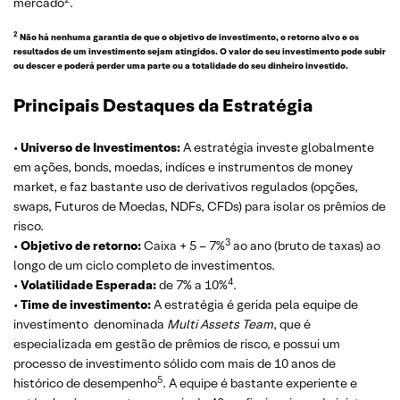
mercado
.
2
Não há nenhuma garantia de que o objetivo de investimento, o retorno alvo e os
resultados de um investimento sejam atingidos. O valor do seu investimento pode subir
ou descer e poderá perder uma parte ou a totalidade do seu dinheiro investido.
Principais Destaques da Estratégia
•
Universo de Investimentos:
A estratégia investe globalmente
em ações, bonds, moedas, indíces e instrumentos de money
market, e faz bastante uso de derivativos regulados (opções,
swaps, Futuros de Moedas, NDFs, CFDs) para isolar os prêmios de
risco.
3
•
Objetivo de retorno:
Caixa + 5 – 7%
ao ano (bruto de taxas) ao
longo de um ciclo completo de investimentos.
4
•
Volatilidade Esperada:
de 7% a 10%
.
•
Time de investimento:
A estratégia é gerida pela equipe de
investimento denominada
Multi Assets Team
, que é
especializada em gestão de prêmios de risco, e possui um
processo de investimento sólido com mais de 10 anos de
5
histórico de desempenho
. A equipe é bastante experiente e