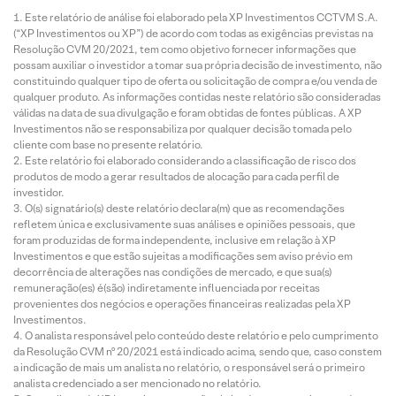
Este relatório de análise foi elaborado pela XP Investimentos CCTVM S.A.
(“XP Investimentos ou XP”) de acordo com todas as exigências previstas na
Resolução CVM 20/2021, tem como objetivo fornecer informações que
possam auxiliar o investidor a tomar sua própria decisão de investimento, não
constituindo qualquer tipo de oferta ou solicitação de compra e/ou venda de
qualquer produto. As informações contidas neste relatório são consideradas
válidas na data de sua divulgação e foram obtidas de fontes públicas. A XP
Investimentos não se responsabiliza por qualquer decisão tomada pelo
cliente com base no presente relatório.
Este relatório foi elaborado considerando a classificação de risco dos
produtos de modo a gerar resultados de alocação para cada perfil de
investidor.
O(s) signatário(s) deste relatório declara(m) que as recomendações
refletem única e exclusivamente suas análises e opiniões pessoais, que
foram produzidas de forma independente, inclusive em relação à XP
Investimentos e que estão sujeitas a modificações sem aviso prévio em
decorrência de alterações nas condições de mercado, e que sua(s)
remuneração(es) é(são) indiretamente influenciada por receitas
provenientes dos negócios e operações financeiras realizadas pela XP
Investimentos.
O analista responsável pelo conteúdo deste relatório e pelo cumprimento
da Resolução CVM nº 20/2021 está indicado acima, sendo que, caso constem
a indicação de mais um analista no relatório, o responsável será o primeiro
analista credenciado a ser mencionado no relatório.