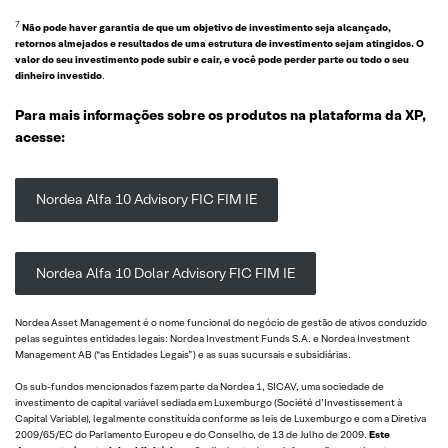
7
Não pode haver garantia de que um objetivo de investimento seja alcançado,
retornos almejados e resultados de uma estrutura de investimento sejam atingidos. O
valor do seu investimento pode subir e cair, e você pode perder parte ou todo o seu
dinheiro investido
.
Para mais informações sobre os produtos na plataforma da XP,
acesse:
Nordea Alfa 10 Advisory FIC FIM IE
Nordea Alfa 10 Dolar Advisory FIC FIM IE
Nordea Asset Management é o nome funcional do negócio de gestão de ativos conduzido
pelas seguintes entidades legais: Nordea Investment Funds S.A. e Nordea Investment
Management AB (“as Entidades Legais”) e as suas sucursais e subsidiárias.
Os sub-fundos mencionados fazem parte da Nordea 1, SICAV, uma sociedade de
investimento de capital variável sediada em Luxemburgo (Société d’Investissement à
Capital Variable), legalmente constituída conforme as leis de Luxemburgo e com a Diretiva
2009/65/EC do Parlamento Europeu e do Conselho, de 13 de Julho de 2009.
Este