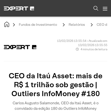
Fundos de Investimento
Relatórios
CEO da I
13/02/2026 13:55:54 • Atualizado em
13/02/2026 13:55:55
4 minutos de leitura
CEO da Itaú Asset: mais de
R$ 1 trilhão sob gestão |
Outliers InfoMoney #180
Carlos Augusto Salamonde, CEO da Itaú Asset, é o
convidado da edição 180 do Outliers InfoMoney