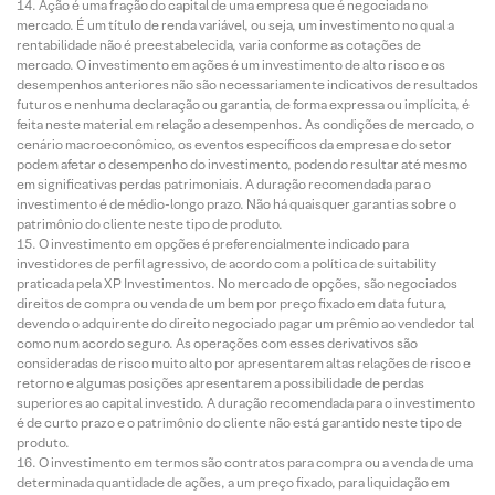
Ação é uma fração do capital de uma empresa que é negociada no
mercado. É um título de renda variável, ou seja, um investimento no qual a
rentabilidade não é preestabelecida, varia conforme as cotações de
mercado. O investimento em ações é um investimento de alto risco e os
desempenhos anteriores não são necessariamente indicativos de resultados
futuros e nenhuma declaração ou garantia, de forma expressa ou implícita, é
feita neste material em relação a desempenhos. As condições de mercado, o
cenário macroeconômico, os eventos específicos da empresa e do setor
podem afetar o desempenho do investimento, podendo resultar até mesmo
em significativas perdas patrimoniais. A duração recomendada para o
investimento é de médio-longo prazo. Não há quaisquer garantias sobre o
patrimônio do cliente neste tipo de produto.
O investimento em opções é preferencialmente indicado para
investidores de perfil agressivo, de acordo com a política de suitability
praticada pela XP Investimentos. No mercado de opções, são negociados
direitos de compra ou venda de um bem por preço fixado em data futura,
devendo o adquirente do direito negociado pagar um prêmio ao vendedor tal
como num acordo seguro. As operações com esses derivativos são
consideradas de risco muito alto por apresentarem altas relações de risco e
retorno e algumas posições apresentarem a possibilidade de perdas
superiores ao capital investido. A duração recomendada para o investimento
é de curto prazo e o patrimônio do cliente não está garantido neste tipo de
produto.
O investimento em termos são contratos para compra ou a venda de uma
determinada quantidade de ações, a um preço fixado, para liquidação em