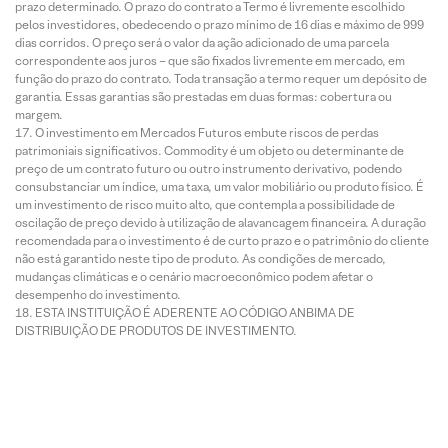
prazo determinado. O prazo do contrato a Termo é livremente escolhido
pelos investidores, obedecendo o prazo mínimo de 16 dias e máximo de 999
dias corridos. O preço será o valor da ação adicionado de uma parcela
correspondente aos juros – que são fixados livremente em mercado, em
função do prazo do contrato. Toda transação a termo requer um depósito de
garantia. Essas garantias são prestadas em duas formas: cobertura ou
margem.
O investimento em Mercados Futuros embute riscos de perdas
patrimoniais significativos. Commodity é um objeto ou determinante de
preço de um contrato futuro ou outro instrumento derivativo, podendo
consubstanciar um índice, uma taxa, um valor mobiliário ou produto físico. É
um investimento de risco muito alto, que contempla a possibilidade de
oscilação de preço devido à utilização de alavancagem financeira. A duração
recomendada para o investimento é de curto prazo e o patrimônio do cliente
não está garantido neste tipo de produto. As condições de mercado,
mudanças climáticas e o cenário macroeconômico podem afetar o
desempenho do investimento.
ESTA INSTITUIÇÃO É ADERENTE AO CÓDIGO ANBIMA DE
DISTRIBUIÇÃO DE PRODUTOS DE INVESTIMENTO.