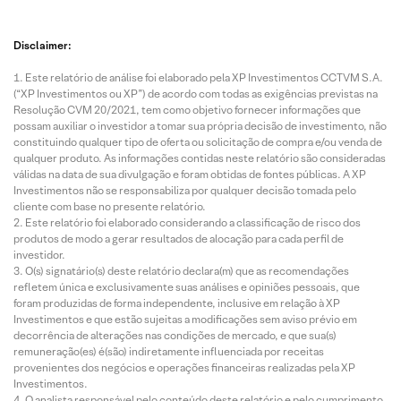
Disclaimer:
Este relatório de análise foi elaborado pela XP Investimentos CCTVM S.A.
(“XP Investimentos ou XP”) de acordo com todas as exigências previstas na
Resolução CVM 20/2021, tem como objetivo fornecer informações que
possam auxiliar o investidor a tomar sua própria decisão de investimento, não
constituindo qualquer tipo de oferta ou solicitação de compra e/ou venda de
qualquer produto. As informações contidas neste relatório são consideradas
válidas na data de sua divulgação e foram obtidas de fontes públicas. A XP
Investimentos não se responsabiliza por qualquer decisão tomada pelo
cliente com base no presente relatório.
Este relatório foi elaborado considerando a classificação de risco dos
produtos de modo a gerar resultados de alocação para cada perfil de
investidor.
O(s) signatário(s) deste relatório declara(m) que as recomendações
refletem única e exclusivamente suas análises e opiniões pessoais, que
foram produzidas de forma independente, inclusive em relação à XP
Investimentos e que estão sujeitas a modificações sem aviso prévio em
decorrência de alterações nas condições de mercado, e que sua(s)
remuneração(es) é(são) indiretamente influenciada por receitas
provenientes dos negócios e operações financeiras realizadas pela XP
Investimentos.
O analista responsável pelo conteúdo deste relatório e pelo cumprimento