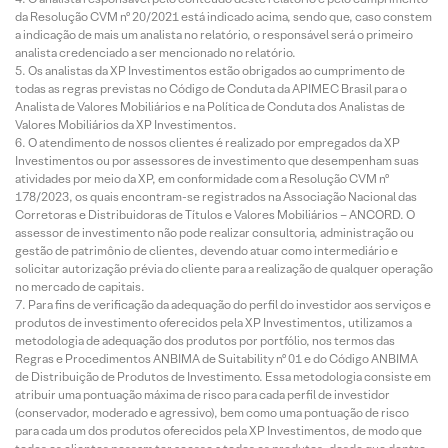
da Resolução CVM nº 20/2021 está indicado acima, sendo que, caso constem
a indicação de mais um analista no relatório, o responsável será o primeiro
analista credenciado a ser mencionado no relatório.
Os analistas da XP Investimentos estão obrigados ao cumprimento de
todas as regras previstas no Código de Conduta da APIMEC Brasil para o
Analista de Valores Mobiliários e na Política de Conduta dos Analistas de
Valores Mobiliários da XP Investimentos.
O atendimento de nossos clientes é realizado por empregados da XP
Investimentos ou por assessores de investimento que desempenham suas
atividades por meio da XP, em conformidade com a Resolução CVM nº
178/2023, os quais encontram-se registrados na Associação Nacional das
Corretoras e Distribuidoras de Títulos e Valores Mobiliários – ANCORD. O
assessor de investimento não pode realizar consultoria, administração ou
gestão de patrimônio de clientes, devendo atuar como intermediário e
solicitar autorização prévia do cliente para a realização de qualquer operação
no mercado de capitais.
Para fins de verificação da adequação do perfil do investidor aos serviços e
produtos de investimento oferecidos pela XP Investimentos, utilizamos a
metodologia de adequação dos produtos por portfólio, nos termos das
Regras e Procedimentos ANBIMA de Suitability nº 01 e do Código ANBIMA
de Distribuição de Produtos de Investimento. Essa metodologia consiste em
atribuir uma pontuação máxima de risco para cada perfil de investidor
(conservador, moderado e agressivo), bem como uma pontuação de risco
para cada um dos produtos oferecidos pela XP Investimentos, de modo que