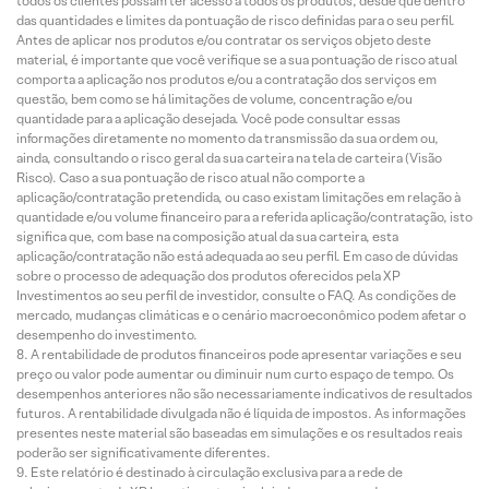
todos os clientes possam ter acesso a todos os produtos, desde que dentro
das quantidades e limites da pontuação de risco definidas para o seu perfil.
Antes de aplicar nos produtos e/ou contratar os serviços objeto deste
material, é importante que você verifique se a sua pontuação de risco atual
comporta a aplicação nos produtos e/ou a contratação dos serviços em
questão, bem como se há limitações de volume, concentração e/ou
quantidade para a aplicação desejada. Você pode consultar essas
informações diretamente no momento da transmissão da sua ordem ou,
ainda, consultando o risco geral da sua carteira na tela de carteira (Visão
Risco). Caso a sua pontuação de risco atual não comporte a
aplicação/contratação pretendida, ou caso existam limitações em relação à
quantidade e/ou volume financeiro para a referida aplicação/contratação, isto
significa que, com base na composição atual da sua carteira, esta
aplicação/contratação não está adequada ao seu perfil. Em caso de dúvidas
sobre o processo de adequação dos produtos oferecidos pela XP
Investimentos ao seu perfil de investidor, consulte o FAQ. As condições de
mercado, mudanças climáticas e o cenário macroeconômico podem afetar o
desempenho do investimento.
A rentabilidade de produtos financeiros pode apresentar variações e seu
preço ou valor pode aumentar ou diminuir num curto espaço de tempo. Os
desempenhos anteriores não são necessariamente indicativos de resultados
futuros. A rentabilidade divulgada não é líquida de impostos. As informações
presentes neste material são baseadas em simulações e os resultados reais
poderão ser significativamente diferentes.
Este relatório é destinado à circulação exclusiva para a rede de