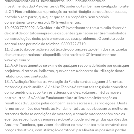
relacionamento da XP Investimentos, incluindo assessores de
investimentos da XP e clientes da XP, podendo também ser divulgado no site
da XP. Fica proibida sua reprodução ou redistribuição para qualquer pessoa,
no todo ou em parte, qualquer que seja o propósito, sem o prévio
consentimento expresso da XP Investimentos.
0800 77 20202. A Ouvidoria da XP Investimentos tem a missão de servir
de canal de contato sempre que os clientes que não se sentirem satisfeitos
com as soluções dadas pela empresa aos seus problemas. O contato pode
ser realizado por meio do telefone: 0800 722 3710.
O custo da operação e a política de cobrança estão definidos nas tabelas
de custos operacionais disponibilizadas no site da XP Investimentos:
www.xpi.com.br.
A XP Investimentos se exime de qualquer responsabilidade por quaisquer
prejuízos, diretos ou indiretos, que venham a decorrer da utilização deste
relatório ou seu conteúdo.
A Avaliação Técnica e a Avaliação de Fundamentos seguem diferentes
metodologias de análise. A Análise Técnica é executada seguindo conceitos
como tendência, suporte, resistência, candles, volumes, médias móveis
entre outros. Já a Análise Fundamentalista utiliza como informação os
resultados divulgados pelas companhias emissoras e suas projeções. Desta
forma, as opiniões dos Analistas Fundamentalistas, que buscam os melhores
retornos dadas as condições de mercado, o cenário macroeconômico e os
eventos específicos da empresa e do setor, podem divergir das opiniões dos
Analistas Técnicos, que visam identificar os movimentos mais prováveis dos
preços dos ativos, com utilização de “stops” para limitar as possíveis perdas.