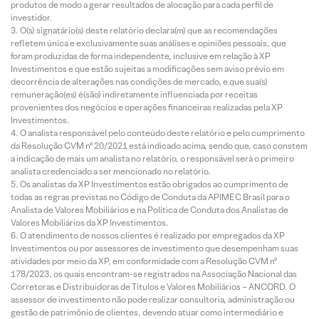
produtos de modo a gerar resultados de alocação para cada perfil de
investidor.
O(s) signatário(s) deste relatório declara(m) que as recomendações
refletem única e exclusivamente suas análises e opiniões pessoais, que
foram produzidas de forma independente, inclusive em relação à XP
Investimentos e que estão sujeitas a modificações sem aviso prévio em
decorrência de alterações nas condições de mercado, e que sua(s)
remuneração(es) é(são) indiretamente influenciada por receitas
provenientes dos negócios e operações financeiras realizadas pela XP
Investimentos.
O analista responsável pelo conteúdo deste relatório e pelo cumprimento
da Resolução CVM nº 20/2021 está indicado acima, sendo que, caso constem
a indicação de mais um analista no relatório, o responsável será o primeiro
analista credenciado a ser mencionado no relatório.
Os analistas da XP Investimentos estão obrigados ao cumprimento de
todas as regras previstas no Código de Conduta da APIMEC Brasil para o
Analista de Valores Mobiliários e na Política de Conduta dos Analistas de
Valores Mobiliários da XP Investimentos.
O atendimento de nossos clientes é realizado por empregados da XP
Investimentos ou por assessores de investimento que desempenham suas
atividades por meio da XP, em conformidade com a Resolução CVM nº
178/2023, os quais encontram-se registrados na Associação Nacional das
Corretoras e Distribuidoras de Títulos e Valores Mobiliários – ANCORD. O
assessor de investimento não pode realizar consultoria, administração ou
gestão de patrimônio de clientes, devendo atuar como intermediário e