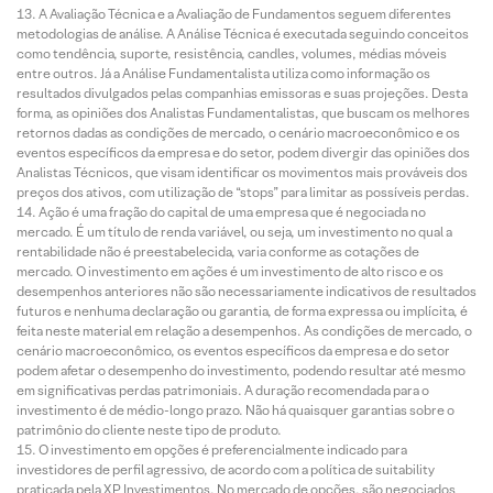
A Avaliação Técnica e a Avaliação de Fundamentos seguem diferentes
metodologias de análise. A Análise Técnica é executada seguindo conceitos
como tendência, suporte, resistência, candles, volumes, médias móveis
entre outros. Já a Análise Fundamentalista utiliza como informação os
resultados divulgados pelas companhias emissoras e suas projeções. Desta
forma, as opiniões dos Analistas Fundamentalistas, que buscam os melhores
retornos dadas as condições de mercado, o cenário macroeconômico e os
eventos específicos da empresa e do setor, podem divergir das opiniões dos
Analistas Técnicos, que visam identificar os movimentos mais prováveis dos
preços dos ativos, com utilização de “stops” para limitar as possíveis perdas.
Ação é uma fração do capital de uma empresa que é negociada no
mercado. É um título de renda variável, ou seja, um investimento no qual a
rentabilidade não é preestabelecida, varia conforme as cotações de
mercado. O investimento em ações é um investimento de alto risco e os
desempenhos anteriores não são necessariamente indicativos de resultados
futuros e nenhuma declaração ou garantia, de forma expressa ou implícita, é
feita neste material em relação a desempenhos. As condições de mercado, o
cenário macroeconômico, os eventos específicos da empresa e do setor
podem afetar o desempenho do investimento, podendo resultar até mesmo
em significativas perdas patrimoniais. A duração recomendada para o
investimento é de médio-longo prazo. Não há quaisquer garantias sobre o
patrimônio do cliente neste tipo de produto.
O investimento em opções é preferencialmente indicado para
investidores de perfil agressivo, de acordo com a política de suitability
praticada pela XP Investimentos. No mercado de opções, são negociados