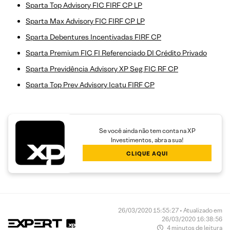
Sparta Top Advisory FIC FIRF CP LP
Sparta Max Advisory FIC FIRF CP LP
Sparta Debentures Incentivadas FIRF CP
Sparta Premium FIC FI Referenciado DI Crédito Privado
Sparta Previdência Advisory XP Seg FIC RF CP
Sparta Top Prev Advisory Icatu FIRF CP
Se você ainda não tem conta na XP
Investimentos, abra a sua!
CLIQUE AQUI
26/03/2020 15:55:27 • Atualizado em
26/03/2020 16:38:56
4 minutos de leitura