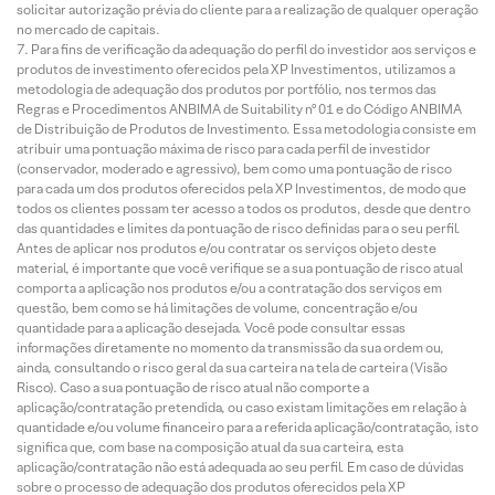
solicitar autorização prévia do cliente para a realização de qualquer operação
no mercado de capitais.
Para fins de verificação da adequação do perfil do investidor aos serviços e
produtos de investimento oferecidos pela XP Investimentos, utilizamos a
metodologia de adequação dos produtos por portfólio, nos termos das
Regras e Procedimentos ANBIMA de Suitability nº 01 e do Código ANBIMA
de Distribuição de Produtos de Investimento. Essa metodologia consiste em
atribuir uma pontuação máxima de risco para cada perfil de investidor
(conservador, moderado e agressivo), bem como uma pontuação de risco
para cada um dos produtos oferecidos pela XP Investimentos, de modo que
todos os clientes possam ter acesso a todos os produtos, desde que dentro
das quantidades e limites da pontuação de risco definidas para o seu perfil.
Antes de aplicar nos produtos e/ou contratar os serviços objeto deste
material, é importante que você verifique se a sua pontuação de risco atual
comporta a aplicação nos produtos e/ou a contratação dos serviços em
questão, bem como se há limitações de volume, concentração e/ou
quantidade para a aplicação desejada. Você pode consultar essas
informações diretamente no momento da transmissão da sua ordem ou,
ainda, consultando o risco geral da sua carteira na tela de carteira (Visão
Risco). Caso a sua pontuação de risco atual não comporte a
aplicação/contratação pretendida, ou caso existam limitações em relação à
quantidade e/ou volume financeiro para a referida aplicação/contratação, isto
significa que, com base na composição atual da sua carteira, esta
aplicação/contratação não está adequada ao seu perfil. Em caso de dúvidas
sobre o processo de adequação dos produtos oferecidos pela XP