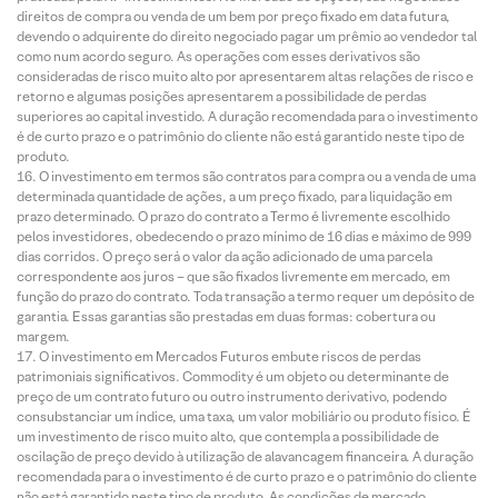
direitos de compra ou venda de um bem por preço fixado em data futura,
devendo o adquirente do direito negociado pagar um prêmio ao vendedor tal
como num acordo seguro. As operações com esses derivativos são
consideradas de risco muito alto por apresentarem altas relações de risco e
retorno e algumas posições apresentarem a possibilidade de perdas
superiores ao capital investido. A duração recomendada para o investimento
é de curto prazo e o patrimônio do cliente não está garantido neste tipo de
produto.
O investimento em termos são contratos para compra ou a venda de uma
determinada quantidade de ações, a um preço fixado, para liquidação em
prazo determinado. O prazo do contrato a Termo é livremente escolhido
pelos investidores, obedecendo o prazo mínimo de 16 dias e máximo de 999
dias corridos. O preço será o valor da ação adicionado de uma parcela
correspondente aos juros – que são fixados livremente em mercado, em
função do prazo do contrato. Toda transação a termo requer um depósito de
garantia. Essas garantias são prestadas em duas formas: cobertura ou
margem.
O investimento em Mercados Futuros embute riscos de perdas
patrimoniais significativos. Commodity é um objeto ou determinante de
preço de um contrato futuro ou outro instrumento derivativo, podendo
consubstanciar um índice, uma taxa, um valor mobiliário ou produto físico. É
um investimento de risco muito alto, que contempla a possibilidade de
oscilação de preço devido à utilização de alavancagem financeira. A duração
recomendada para o investimento é de curto prazo e o patrimônio do cliente
não está garantido neste tipo de produto. As condições de mercado,