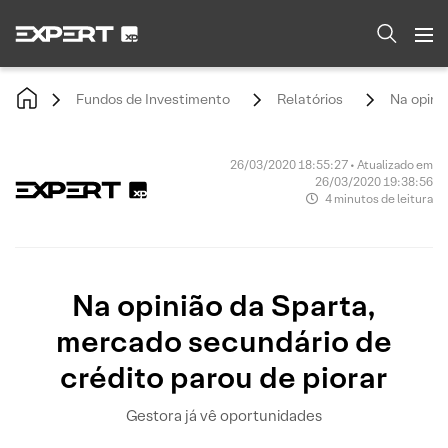
Fundos de Investimento
Relatórios
Na opini
26/03/2020 18:55:27 • Atualizado em
26/03/2020 19:38:56
4 minutos de leitura
Na opinião da Sparta,
mercado secundário de
crédito parou de piorar
Gestora já vê oportunidades