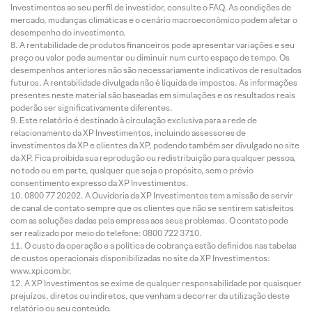
Investimentos ao seu perfil de investidor, consulte o FAQ. As condições de
mercado, mudanças climáticas e o cenário macroeconômico podem afetar o
desempenho do investimento.
A rentabilidade de produtos financeiros pode apresentar variações e seu
preço ou valor pode aumentar ou diminuir num curto espaço de tempo. Os
desempenhos anteriores não são necessariamente indicativos de resultados
futuros. A rentabilidade divulgada não é líquida de impostos. As informações
presentes neste material são baseadas em simulações e os resultados reais
poderão ser significativamente diferentes.
Este relatório é destinado à circulação exclusiva para a rede de
relacionamento da XP Investimentos, incluindo assessores de
investimentos da XP e clientes da XP, podendo também ser divulgado no site
da XP. Fica proibida sua reprodução ou redistribuição para qualquer pessoa,
no todo ou em parte, qualquer que seja o propósito, sem o prévio
consentimento expresso da XP Investimentos.
0800 77 20202. A Ouvidoria da XP Investimentos tem a missão de servir
de canal de contato sempre que os clientes que não se sentirem satisfeitos
com as soluções dadas pela empresa aos seus problemas. O contato pode
ser realizado por meio do telefone: 0800 722 3710.
O custo da operação e a política de cobrança estão definidos nas tabelas
de custos operacionais disponibilizadas no site da XP Investimentos:
www.xpi.com.br.
A XP Investimentos se exime de qualquer responsabilidade por quaisquer
prejuízos, diretos ou indiretos, que venham a decorrer da utilização deste
relatório ou seu conteúdo.