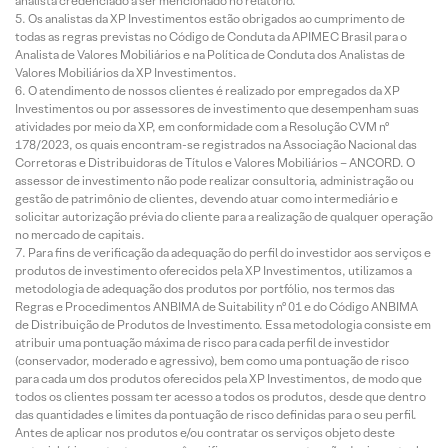
analista credenciado a ser mencionado no relatório.
Os analistas da XP Investimentos estão obrigados ao cumprimento de
todas as regras previstas no Código de Conduta da APIMEC Brasil para o
Analista de Valores Mobiliários e na Política de Conduta dos Analistas de
Valores Mobiliários da XP Investimentos.
O atendimento de nossos clientes é realizado por empregados da XP
Investimentos ou por assessores de investimento que desempenham suas
atividades por meio da XP, em conformidade com a Resolução CVM nº
178/2023, os quais encontram-se registrados na Associação Nacional das
Corretoras e Distribuidoras de Títulos e Valores Mobiliários – ANCORD. O
assessor de investimento não pode realizar consultoria, administração ou
gestão de patrimônio de clientes, devendo atuar como intermediário e
solicitar autorização prévia do cliente para a realização de qualquer operação
no mercado de capitais.
Para fins de verificação da adequação do perfil do investidor aos serviços e
produtos de investimento oferecidos pela XP Investimentos, utilizamos a
metodologia de adequação dos produtos por portfólio, nos termos das
Regras e Procedimentos ANBIMA de Suitability nº 01 e do Código ANBIMA
de Distribuição de Produtos de Investimento. Essa metodologia consiste em
atribuir uma pontuação máxima de risco para cada perfil de investidor
(conservador, moderado e agressivo), bem como uma pontuação de risco
para cada um dos produtos oferecidos pela XP Investimentos, de modo que
todos os clientes possam ter acesso a todos os produtos, desde que dentro
das quantidades e limites da pontuação de risco definidas para o seu perfil.
Antes de aplicar nos produtos e/ou contratar os serviços objeto deste