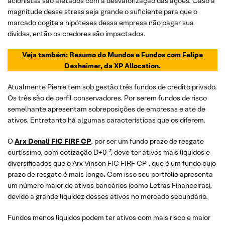
acionistas são afetados com a desvalorização das ações. Caso a
magnitude desse stress seja grande o suficiente para que o
marcado cogite a hipóteses dessa empresa não pagar sua
dívidas, então os credores são impactados.
Veja também: Resumo do Mundos e Fundos com Felipe
Dexheimer, da XP Allocation.
Atualmente Pierre tem sob gestão três fundos de crédito privado.
Os três são de perfil conservadores. Por serem fundos de risco
semelhante apresentam sobreposições de empresas e até de
ativos. Entretanto há algumas características que os diferem.
O
Arx Denali FIC FIRF CP
, por ser um fundo prazo de resgate
curtíssimo, com cotização D+0
²
, deve ter ativos mais líquidos e
diversificados que o Arx Vinson FIC FIRF CP , que é um fundo cujo
prazo de resgate é mais longo
.
Com isso seu portfólio apresenta
um número maior de ativos bancários (como Letras Financeiras),
devido a grande liquidez desses ativos no mercado secundário.
Fundos menos líquidos podem ter ativos com mais risco e maior