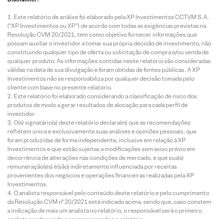
Este relatório de análise foi elaborado pela XP Investimentos CCTVM S.A.
(“XP Investimentos ou XP”) de acordo com todas as exigências previstas na
Resolução CVM 20/2021, tem como objetivo fornecer informações que
possam auxiliar o investidor a tomar sua própria decisão de investimento, não
constituindo qualquer tipo de oferta ou solicitação de compra e/ou venda de
qualquer produto. As informações contidas neste relatório são consideradas
válidas na data de sua divulgação e foram obtidas de fontes públicas. A XP
Investimentos não se responsabiliza por qualquer decisão tomada pelo
cliente com base no presente relatório.
Este relatório foi elaborado considerando a classificação de risco dos
produtos de modo a gerar resultados de alocação para cada perfil de
investidor.
O(s) signatário(s) deste relatório declara(m) que as recomendações
refletem única e exclusivamente suas análises e opiniões pessoais, que
foram produzidas de forma independente, inclusive em relação à XP
Investimentos e que estão sujeitas a modificações sem aviso prévio em
decorrência de alterações nas condições de mercado, e que sua(s)
remuneração(es) é(são) indiretamente influenciada por receitas
provenientes dos negócios e operações financeiras realizadas pela XP
Investimentos.
O analista responsável pelo conteúdo deste relatório e pelo cumprimento
da Resolução CVM nº 20/2021 está indicado acima, sendo que, caso constem
a indicação de mais um analista no relatório, o responsável será o primeiro