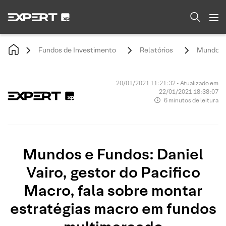
Fundos de Investimento
Relatórios
Mundos e
20/01/2021 11:21:32 • Atualizado em
22/01/2021 18:38:07
6 minutos de leitura
Mundos e Fundos: Daniel
Vairo, gestor do Pacifico
Macro, fala sobre montar
estratégias macro em fundos