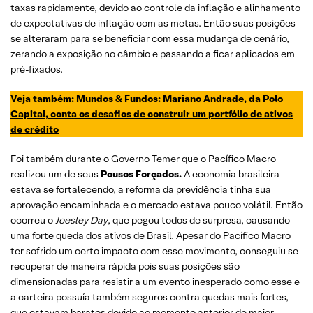
taxas rapidamente, devido ao controle da inflação e alinhamento
de expectativas de inflação com as metas. Então suas posições
se alteraram para se beneficiar com essa mudança de cenário,
zerando a exposição no câmbio e passando a ficar aplicados em
pré-fixados.
Veja também: Mundos & Fundos: Mariano Andrade, da Polo
Capital, conta os desafios de construir um portfólio de ativos
de crédito
Foi também durante o Governo Temer que o Pacífico Macro
realizou um de seus
Pousos Forçados.
A economia brasileira
estava se fortalecendo, a reforma da previdência tinha sua
aprovação encaminhada e o mercado estava pouco volátil. Então
ocorreu o
Joesley Day
, que pegou todos de surpresa, causando
uma forte queda dos ativos de Brasil. Apesar do Pacífico Macro
ter sofrido um certo impacto com esse movimento, conseguiu se
recuperar de maneira rápida pois suas posições são
dimensionadas para resistir a um evento inesperado como esse e
a carteira possuía também seguros contra quedas mais fortes,
que estavam baratos devido ao momento anterior de maior