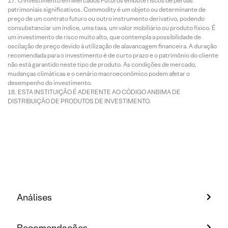
O investimento em Mercados Futuros embute riscos de perdas
patrimoniais significativos. Commodity é um objeto ou determinante de
preço de um contrato futuro ou outro instrumento derivativo, podendo
consubstanciar um índice, uma taxa, um valor mobiliário ou produto físico. É
um investimento de risco muito alto, que contempla a possibilidade de
oscilação de preço devido à utilização de alavancagem financeira. A duração
recomendada para o investimento é de curto prazo e o patrimônio do cliente
não está garantido neste tipo de produto. As condições de mercado,
mudanças climáticas e o cenário macroeconômico podem afetar o
desempenho do investimento.
ESTA INSTITUIÇÃO É ADERENTE AO CÓDIGO ANBIMA DE
DISTRIBUIÇÃO DE PRODUTOS DE INVESTIMENTO.
Análises
Recomendações