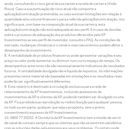
ainda, consultando o risco geral da sua carteira na tela de carteira (Visão
Risco). Caso a sua pontuação de risco atual não comporte a
aplicação/contratação pretendida, ou caso existam limitações em relação à
quantidade e/ou volume financeiro para a referida aplicação/contratação, isto
significa que, com base na composição atual da sua carteira, esta
aplicação/contratação não está adequada ao seu perfil. Em caso de dúvidas
sobre o processo de adequação dos produtos oferecidos pela XP
Investimentos ao seu perfil de investidor, consulte o FAQ. As condições de
mercado, mudanças climáticas e o cenário macroeconômico podem afetar o
desempenho do investimento.
A rentabilidade de produtos financeiros pode apresentar variações e seu
preço ou valor pode aumentar ou diminuir num curto espaço de tempo. Os
desempenhos anteriores não são necessariamente indicativos de resultados
futuros. A rentabilidade divulgada não é líquida de impostos. As informações
presentes neste material são baseadas em simulações e os resultados reais
poderão ser significativamente diferentes.
Este relatório é destinado à circulação exclusiva para a rede de
relacionamento da XP Investimentos, incluindo assessores de
investimentos da XP e clientes da XP, podendo também ser divulgado no site
da XP. Fica proibida sua reprodução ou redistribuição para qualquer pessoa,
no todo ou em parte, qualquer que seja o propósito, sem o prévio
consentimento expresso da XP Investimentos.
0800 77 20202. A Ouvidoria da XP Investimentos tem a missão de servir
de canal de contato sempre que os clientes que não se sentirem satisfeitos
com as soluções dadas pela empresa aos seus problemas. O contato pode