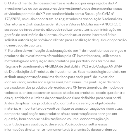
O atendimento de nossos clientes é realizado por empregados da XP
Investimentos ou por assessores de investimento que desempenham suas
atividades por meio da XP, em conformidade com a Resolução CVM nº
178/2023, os quais encontram-se registrados na Associação Nacional das
Corretoras e Distribuidoras de Títulos e Valores Mobiliários – ANCORD. O
assessor de investimento não pode realizar consultoria, administração ou
gestão de patrimônio de clientes, devendo atuar como intermediário e
solicitar autorização prévia do cliente para a realização de qualquer operação
no mercado de capitais.
Para fins de verificação da adequação do perfil do investidor aos serviços e
produtos de investimento oferecidos pela XP Investimentos, utilizamos a
metodologia de adequação dos produtos por portfólio, nos termos das
Regras e Procedimentos ANBIMA de Suitability nº 01 e do Código ANBIMA
de Distribuição de Produtos de Investimento. Essa metodologia consiste em
atribuir uma pontuação máxima de risco para cada perfil de investidor
(conservador, moderado e agressivo), bem como uma pontuação de risco
para cada um dos produtos oferecidos pela XP Investimentos, de modo que
todos os clientes possam ter acesso a todos os produtos, desde que dentro
das quantidades e limites da pontuação de risco definidas para o seu perfil.
Antes de aplicar nos produtos e/ou contratar os serviços objeto deste
material, é importante que você verifique se a sua pontuação de risco atual
comporta a aplicação nos produtos e/ou a contratação dos serviços em
questão, bem como se há limitações de volume, concentração e/ou
quantidade para a aplicação desejada. Você pode consultar essas
informações diretamente no momento da transmissão da sua ordem ou,