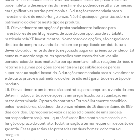
podem afetar o desempenho do investimento, podendo resultar até mesmo
em significativas perdas patrimoniais. A duração recomendada para o
investimento é de médio-longo prazo. Não há quaisquer garantias sobre o
patrimônio do cliente neste tipo de produto.
O investimento em opções é preferencialmente indicado para
investidores de perfil agressivo, de acordo com a política de suitability
praticada pela XP Investimentos. No mercado de opções, são negociados
direitos de compra ou venda de um bem por preço fixado em data futura,
devendo o adquirente do direito negociado pagar um prêmio ao vendedor tal
como num acordo seguro. As operações com esses derivativos são
consideradas de risco muito alto por apresentarem altas relações de risco e
retorno e algumas posições apresentarem a possibilidade de perdas
superiores ao capital investido. A duração recomendada para o investimento
é de curto prazo e o patrimônio do cliente não está garantido neste tipo de
produto.
O investimento em termos são contratos para compra ou a venda de uma
determinada quantidade de ações, a um preço fixado, para liquidação em
prazo determinado. O prazo do contrato a Termo é livremente escolhido
pelos investidores, obedecendo o prazo mínimo de 16 dias e máximo de 999
dias corridos. O preço será o valor da ação adicionado de uma parcela
correspondente aos juros – que são fixados livremente em mercado, em
função do prazo do contrato. Toda transação a termo requer um depósito de
garantia. Essas garantias são prestadas em duas formas: cobertura ou
margem.