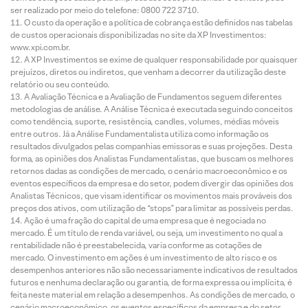
ser realizado por meio do telefone: 0800 722 3710.
O custo da operação e a política de cobrança estão definidos nas tabelas
de custos operacionais disponibilizadas no site da XP Investimentos:
www.xpi.com.br.
A XP Investimentos se exime de qualquer responsabilidade por quaisquer
prejuízos, diretos ou indiretos, que venham a decorrer da utilização deste
relatório ou seu conteúdo.
A Avaliação Técnica e a Avaliação de Fundamentos seguem diferentes
metodologias de análise. A Análise Técnica é executada seguindo conceitos
como tendência, suporte, resistência, candles, volumes, médias móveis
entre outros. Já a Análise Fundamentalista utiliza como informação os
resultados divulgados pelas companhias emissoras e suas projeções. Desta
forma, as opiniões dos Analistas Fundamentalistas, que buscam os melhores
retornos dadas as condições de mercado, o cenário macroeconômico e os
eventos específicos da empresa e do setor, podem divergir das opiniões dos
Analistas Técnicos, que visam identificar os movimentos mais prováveis dos
preços dos ativos, com utilização de “stops” para limitar as possíveis perdas.
Ação é uma fração do capital de uma empresa que é negociada no
mercado. É um título de renda variável, ou seja, um investimento no qual a
rentabilidade não é preestabelecida, varia conforme as cotações de
mercado. O investimento em ações é um investimento de alto risco e os
desempenhos anteriores não são necessariamente indicativos de resultados
futuros e nenhuma declaração ou garantia, de forma expressa ou implícita, é
feita neste material em relação a desempenhos. As condições de mercado, o
cenário macroeconômico, os eventos específicos da empresa e do setor