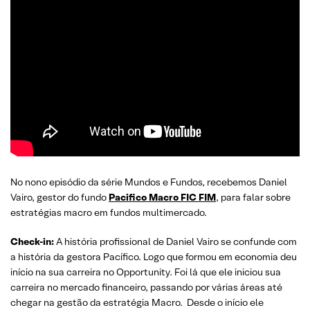
No nono episódio da série Mundos e Fundos, recebemos Daniel
Vairo, gestor do fundo
Pacifico Macro FIC FIM
, para falar sobre
estratégias macro em fundos multimercado.
Check-in:
A história profissional de Daniel Vairo se confunde com
a história da gestora Pacífico. Logo que formou em economia deu
início na sua carreira no Opportunity. Foi lá que ele iniciou sua
carreira no mercado financeiro, passando por várias áreas até
chegar na gestão da estratégia Macro. Desde o início ele