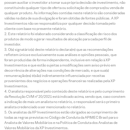
possam auxiliar o investidor a tomar sua própria decisão de investimento, não
constituindo qualquer tipo de oferta ou solicitação de compra e/ou venda de
qualquer produto. As informações contidas neste relatório são consideradas
válidas na data de sua divulgação e foram obtidas de fontes públicas. A XP
Investimentos não se responsabiliza por qualquer decisão tomada pelo
cliente com base no presente relatório.
Este relatório foi elaborado considerando a classificação de risco dos
produtos de modo a gerar resultados de alocação para cada perfil de
investidor.
O(s) signatário(s) deste relatório declara(m) que as recomendações
refletem única e exclusivamente suas análises e opiniões pessoais, que
foram produzidas de forma independente, inclusive em relação à XP
Investimentos e que estão sujeitas a modificações sem aviso prévio em
decorrência de alterações nas condições de mercado, e que sua(s)
remuneração(es) é(são) indiretamente influenciada por receitas
provenientes dos negócios e operações financeiras realizadas pela XP
Investimentos.
O analista responsável pelo conteúdo deste relatório e pelo cumprimento
da Resolução CVM nº 20/2021 está indicado acima, sendo que, caso constem
a indicação de mais um analista no relatório, o responsável será o primeiro
analista credenciado a ser mencionado no relatório.
Os analistas da XP Investimentos estão obrigados ao cumprimento de
todas as regras previstas no Código de Conduta da APIMEC Brasil para o
Analista de Valores Mobiliários e na Política de Conduta dos Analistas de
Valores Mobiliários da XP Investimentos.