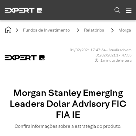
Fundos de Investimento
Relatórios
Morgan S
01/02/2021 17:47:54 • Atualizado em
01/02/2021 17:47:55
1 minuto de leitura
Morgan Stanley Emerging
Leaders Dolar Advisory FIC
FIA IE
Confira informações sobre a estratégia do produto.