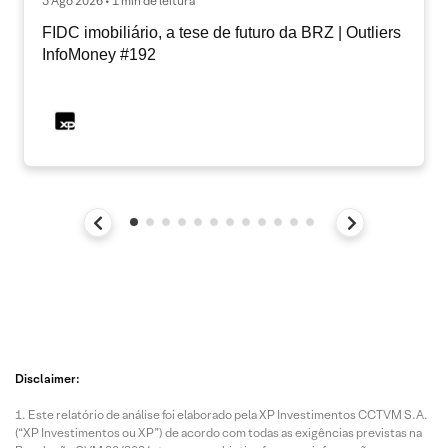
5 Ago 2026 • 1 min de leitura
FIDC imobiliário, a tese de futuro da BRZ | Outliers
InfoMoney #192
Disclaimer:
Este relatório de análise foi elaborado pela XP Investimentos CCTVM S.A.
(“XP Investimentos ou XP”) de acordo com todas as exigências previstas na