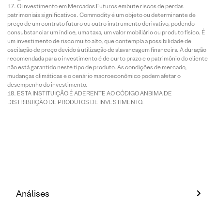
O investimento em Mercados Futuros embute riscos de perdas
patrimoniais significativos. Commodity é um objeto ou determinante de
preço de um contrato futuro ou outro instrumento derivativo, podendo
consubstanciar um índice, uma taxa, um valor mobiliário ou produto físico. É
um investimento de risco muito alto, que contempla a possibilidade de
oscilação de preço devido à utilização de alavancagem financeira. A duração
recomendada para o investimento é de curto prazo e o patrimônio do cliente
não está garantido neste tipo de produto. As condições de mercado,
mudanças climáticas e o cenário macroeconômico podem afetar o
desempenho do investimento.
ESTA INSTITUIÇÃO É ADERENTE AO CÓDIGO ANBIMA DE
DISTRIBUIÇÃO DE PRODUTOS DE INVESTIMENTO.
Análises