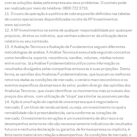
com as soluções dadas pela empresa aos seus problemas. O contato pode
ser realizado por meio do telefone: 0800 722 3710.
O custo da operação e a política de cobrança estão definidos nas tabelas
de custos operacionais disponibilizadas no site da XP Investimentos:
www.xpi.com.br.
A XP Investimentos se exime de qualquer responsabilidade por quaisquer
prejuízos, diretos ou indiretos, que venham a decorrer da utilização deste
relatório ou seu conteúdo.
A Avaliação Técnica e a Avaliação de Fundamentos seguem diferentes
metodologias de análise. A Análise Técnica é executada seguindo conceitos
como tendência, suporte, resistência, candles, volumes, médias móveis
entre outros. Já a Análise Fundamentalista utiliza como informação os
resultados divulgados pelas companhias emissoras e suas projeções. Desta
forma, as opiniões dos Analistas Fundamentalistas, que buscam os melhores
retornos dadas as condições de mercado, o cenário macroeconômico e os
eventos específicos da empresa e do setor, podem divergir das opiniões dos
Analistas Técnicos, que visam identificar os movimentos mais prováveis dos
preços dos ativos, com utilização de “stops” para limitar as possíveis perdas.
Ação é uma fração do capital de uma empresa que é negociada no
mercado. É um título de renda variável, ou seja, um investimento no qual a
rentabilidade não é preestabelecida, varia conforme as cotações de
mercado. O investimento em ações é um investimento de alto risco e os
desempenhos anteriores não são necessariamente indicativos de resultados
futuros e nenhuma declaração ou garantia, de forma expressa ou implícita, é
feita neste material em relação a desempenhos. As condições de mercado, o