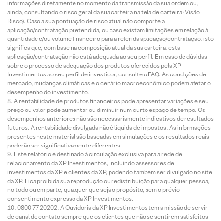
informações diretamente no momento da transmissão da sua ordem ou,
ainda, consultando o risco geral da sua carteira na tela de carteira (Visão
Risco). Caso a sua pontuação de risco atual não comporte a
aplicação/contratação pretendida, ou caso existam limitações em relação à
quantidade e/ou volume financeiro para a referida aplicação/contratação, isto
significa que, com base na composição atual da sua carteira, esta
aplicação/contratação não está adequada ao seu perfil. Em caso de dúvidas
sobre o processo de adequação dos produtos oferecidos pela XP
Investimentos ao seu perfil de investidor, consulte o FAQ. As condições de
mercado, mudanças climáticas e o cenário macroeconômico podem afetar o
desempenho do investimento.
A rentabilidade de produtos financeiros pode apresentar variações e seu
preço ou valor pode aumentar ou diminuir num curto espaço de tempo. Os
desempenhos anteriores não são necessariamente indicativos de resultados
futuros. A rentabilidade divulgada não é líquida de impostos. As informações
presentes neste material são baseadas em simulações e os resultados reais
poderão ser significativamente diferentes.
Este relatório é destinado à circulação exclusiva para a rede de
relacionamento da XP Investimentos, incluindo assessores de
investimentos da XP e clientes da XP, podendo também ser divulgado no site
da XP. Fica proibida sua reprodução ou redistribuição para qualquer pessoa,
no todo ou em parte, qualquer que seja o propósito, sem o prévio
consentimento expresso da XP Investimentos.
0800 77 20202. A Ouvidoria da XP Investimentos tem a missão de servir
de canal de contato sempre que os clientes que não se sentirem satisfeitos