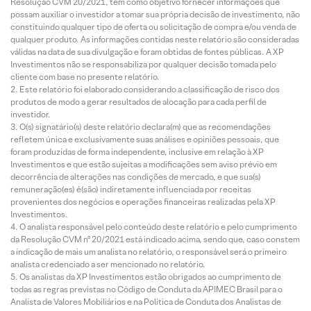
Resolução CVM 20/2021, tem como objetivo fornecer informações que
possam auxiliar o investidor a tomar sua própria decisão de investimento, não
constituindo qualquer tipo de oferta ou solicitação de compra e/ou venda de
qualquer produto. As informações contidas neste relatório são consideradas
válidas na data de sua divulgação e foram obtidas de fontes públicas. A XP
Investimentos não se responsabiliza por qualquer decisão tomada pelo
cliente com base no presente relatório.
Este relatório foi elaborado considerando a classificação de risco dos
produtos de modo a gerar resultados de alocação para cada perfil de
investidor.
O(s) signatário(s) deste relatório declara(m) que as recomendações
refletem única e exclusivamente suas análises e opiniões pessoais, que
foram produzidas de forma independente, inclusive em relação à XP
Investimentos e que estão sujeitas a modificações sem aviso prévio em
decorrência de alterações nas condições de mercado, e que sua(s)
remuneração(es) é(são) indiretamente influenciada por receitas
provenientes dos negócios e operações financeiras realizadas pela XP
Investimentos.
O analista responsável pelo conteúdo deste relatório e pelo cumprimento
da Resolução CVM nº 20/2021 está indicado acima, sendo que, caso constem
a indicação de mais um analista no relatório, o responsável será o primeiro
analista credenciado a ser mencionado no relatório.
Os analistas da XP Investimentos estão obrigados ao cumprimento de
todas as regras previstas no Código de Conduta da APIMEC Brasil para o
Analista de Valores Mobiliários e na Política de Conduta dos Analistas de