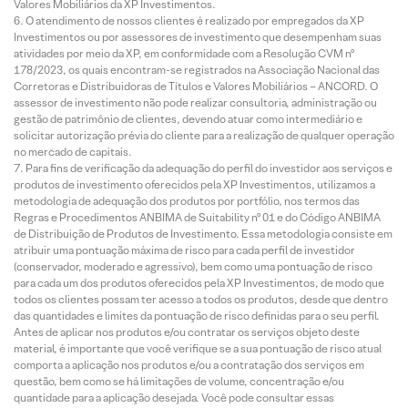
Valores Mobiliários da XP Investimentos.
O atendimento de nossos clientes é realizado por empregados da XP
Investimentos ou por assessores de investimento que desempenham suas
atividades por meio da XP, em conformidade com a Resolução CVM nº
178/2023, os quais encontram-se registrados na Associação Nacional das
Corretoras e Distribuidoras de Títulos e Valores Mobiliários – ANCORD. O
assessor de investimento não pode realizar consultoria, administração ou
gestão de patrimônio de clientes, devendo atuar como intermediário e
solicitar autorização prévia do cliente para a realização de qualquer operação
no mercado de capitais.
Para fins de verificação da adequação do perfil do investidor aos serviços e
produtos de investimento oferecidos pela XP Investimentos, utilizamos a
metodologia de adequação dos produtos por portfólio, nos termos das
Regras e Procedimentos ANBIMA de Suitability nº 01 e do Código ANBIMA
de Distribuição de Produtos de Investimento. Essa metodologia consiste em
atribuir uma pontuação máxima de risco para cada perfil de investidor
(conservador, moderado e agressivo), bem como uma pontuação de risco
para cada um dos produtos oferecidos pela XP Investimentos, de modo que
todos os clientes possam ter acesso a todos os produtos, desde que dentro
das quantidades e limites da pontuação de risco definidas para o seu perfil.
Antes de aplicar nos produtos e/ou contratar os serviços objeto deste
material, é importante que você verifique se a sua pontuação de risco atual
comporta a aplicação nos produtos e/ou a contratação dos serviços em
questão, bem como se há limitações de volume, concentração e/ou
quantidade para a aplicação desejada. Você pode consultar essas