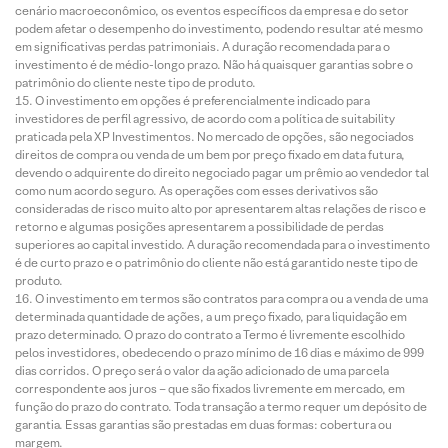
cenário macroeconômico, os eventos específicos da empresa e do setor
podem afetar o desempenho do investimento, podendo resultar até mesmo
em significativas perdas patrimoniais. A duração recomendada para o
investimento é de médio-longo prazo. Não há quaisquer garantias sobre o
patrimônio do cliente neste tipo de produto.
O investimento em opções é preferencialmente indicado para
investidores de perfil agressivo, de acordo com a política de suitability
praticada pela XP Investimentos. No mercado de opções, são negociados
direitos de compra ou venda de um bem por preço fixado em data futura,
devendo o adquirente do direito negociado pagar um prêmio ao vendedor tal
como num acordo seguro. As operações com esses derivativos são
consideradas de risco muito alto por apresentarem altas relações de risco e
retorno e algumas posições apresentarem a possibilidade de perdas
superiores ao capital investido. A duração recomendada para o investimento
é de curto prazo e o patrimônio do cliente não está garantido neste tipo de
produto.
O investimento em termos são contratos para compra ou a venda de uma
determinada quantidade de ações, a um preço fixado, para liquidação em
prazo determinado. O prazo do contrato a Termo é livremente escolhido
pelos investidores, obedecendo o prazo mínimo de 16 dias e máximo de 999
dias corridos. O preço será o valor da ação adicionado de uma parcela
correspondente aos juros – que são fixados livremente em mercado, em
função do prazo do contrato. Toda transação a termo requer um depósito de
garantia. Essas garantias são prestadas em duas formas: cobertura ou
margem.