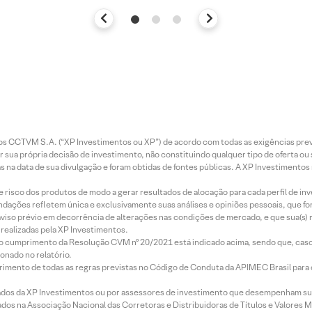
entos CCTVM S.A. (“XP Investimentos ou XP”) de acordo com todas as exigências p
r sua própria decisão de investimento, não constituindo qualquer tipo de oferta ou
s na data de sua divulgação e foram obtidas de fontes públicas. A XP Investimentos
e risco dos produtos de modo a gerar resultados de alocação para cada perfil de inv
mendações refletem única e exclusivamente suas análises e opiniões pessoais, que 
aviso prévio em decorrência de alterações nas condições de mercado, e que sua(s)
realizadas pela XP Investimentos.
lo cumprimento da Resolução CVM nº 20/2021 está indicado acima, sendo que, caso 
onado no relatório.
imento de todas as regras previstas no Código de Conduta da APIMEC Brasil para o 
ados da XP Investimentos ou por assessores de investimento que desempenham sua
os na Associação Nacional das Corretoras e Distribuidoras de Títulos e Valores 