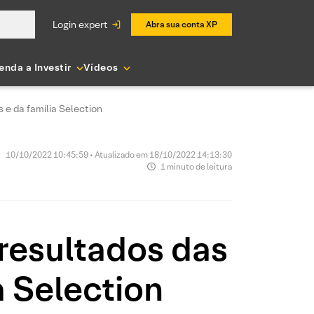
login expert
Abra sua conta XP
enda a Investir
Vídeos
 e da família Selection
10/10/2022 10:45:59 • Atualizado em 18/10/2022 14:13:30
1 minuto de leitura
resultados das
a Selection