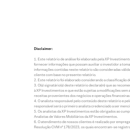
Disclaimer:
Este relatório de análise foi elaborado pela XP Investim
fornecer informações que possam auxiliar o investidor a toma
informações contidas neste relatório são consideradas válida
cliente com base no presente relatório.
Este relatório foi elaborado considerando a classificação d
O(s) signatário(s) deste relatório declara(m) que as reco
à XP Investimentos e que estão sujeitas a modificações sem 
receitas provenientes dos negócios e operações financeiras 
O analista responsável pelo conteúdo deste relatório e pe
responsável será o primeiro analista credenciado a ser menci
Os analistas da XP Investimentos estão obrigados ao cumpr
Analistas de Valores Mobiliários da XP Investimentos.
O atendimento de nossos clientes é realizado por empreg
Resolução CVM nº 178/2023, os quais encontram-se registrad