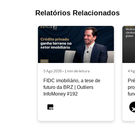
Relatórios Relacionados
5 Ago 2026 • 1 min de leitura
4 Ag
FIDC imobiliário, a tese de
Pré
futuro da BRZ | Outliers
pro
InfoMoney #192
fu