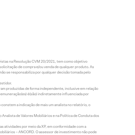
revistas na Resolução CVM 20/2021, tem como objetivo
 solicitação de compra e/ou venda de qualquer produto. As
 não se responsabiliza por qualquer decisão tomada pelo
estidor.
foram produzidas de forma independente, inclusive em relação
 remuneração(es) é(são) indiretamente influenciada por
constem a indicação de mais um analista no relatório, o
Analista de Valores Mobiliários e na Política de Conduta dos
s atividades por meio da XP, em conformidade com a
Mobiliários – ANCORD. O assessor de investimento não pode