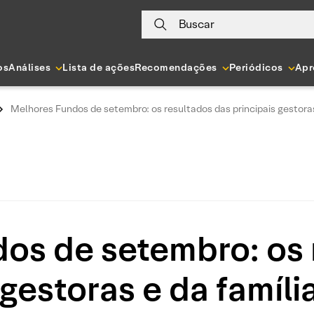
Buscar
os
Análises
Lista de ações
Recomendações
Periódicos
Apr
Melhores Fundos de setembro: os resultados das principais gestoras
os de setembro: os 
 gestoras e da famíli