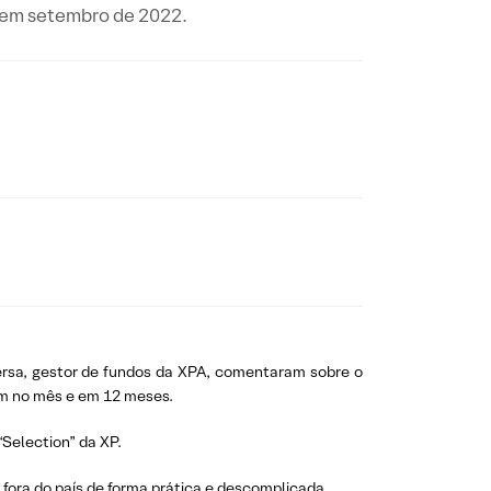
o em setembro de 2022.
versa, gestor de fundos da XPA, comentaram sobre o
am no mês e em 12 meses.
Selection” da XP.
 fora do país de forma prática e descomplicada.