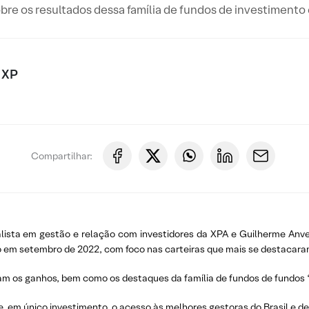
sobre os resultados dessa família de fundos de investiment
 XP
Compartilhar:
ecialista em gestão e relação com investidores da XPA e Guilherme An
o em setembro de 2022, com foco nas carteiras que mais se destacar
am os ganhos, bem como os destaques da família de fundos de fundos “
, em único investimento, o acesso às melhores gestoras do Brasil e de