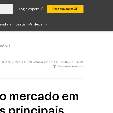
login expert
Abra sua conta XP
enda a Investir
Vídeos
ection!
03/01/2022 13:12:18 • Atualizado em 11/01/2022 08:25:01
1 minuto de leitura
do mercado em
s principais