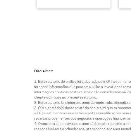
Disclaimer:
Este relatório de análise foi elaborado pela XP Investim
fornecer informações que possam auxiliar o investidor a toma
informações contidas neste relatório são consideradas válida
cliente com base no presente relatório.
Este relatório foi elaborado considerando a classificação d
O(s) signatário(s) deste relatório declara(m) que as reco
à XP Investimentos e que estão sujeitas a modificações sem 
receitas provenientes dos negócios e operações financeiras 
O analista responsável pelo conteúdo deste relatório e pe
responsável será o primeiro analista credenciado a ser menci