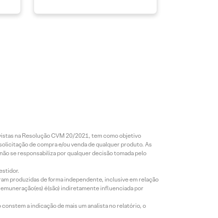
revistas na Resolução CVM 20/2021, tem como objetivo
 solicitação de compra e/ou venda de qualquer produto. As
 não se responsabiliza por qualquer decisão tomada pelo
estidor.
foram produzidas de forma independente, inclusive em relação
 remuneração(es) é(são) indiretamente influenciada por
constem a indicação de mais um analista no relatório, o