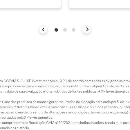
entos CCTVM S.A. (“XP Investimentos ou XP”) de acordo com todas as exigências p
r sua própria decisão de investimento, não constituindo qualquer tipo de oferta ou
s na data de sua divulgação e foram obtidas de fontes públicas. A XP Investimentos
e risco dos produtos de modo a gerar resultados de alocação para cada perfil de inv
mendações refletem única e exclusivamente suas análises e opiniões pessoais, que 
aviso prévio em decorrência de alterações nas condições de mercado, e que sua(s)
realizadas pela XP Investimentos.
lo cumprimento da Resolução CVM nº 20/2021 está indicado acima, sendo que, caso 
onado no relatório.