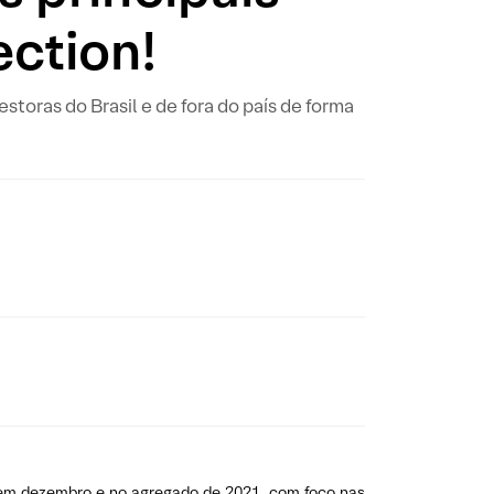
ection!
toras do Brasil e de fora do país de forma
s em dezembro e no agregado de 2021, com foco nas