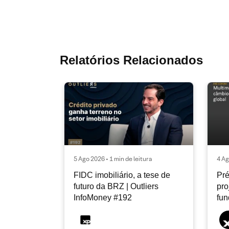
Relatórios Relacionados
5 Ago 2026 • 1 min de leitura
4 Ag
FIDC imobiliário, a tese de
Pré
futuro da BRZ | Outliers
pro
InfoMoney #192
fu