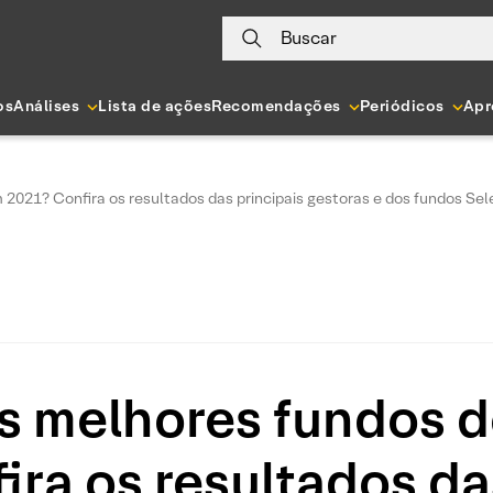
Buscar
os
Análises
Lista de ações
Recomendações
Periódicos
Apr
021? Confira os resultados das principais gestoras e dos fundos Sel
os melhores fundos 
ra os resultados da