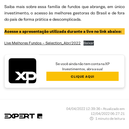
Saiba mais sobre essa família de fundos que abrange, em único
investimento, o acesso às melhores gestoras do Brasil e de fora
do país de forma prática e descomplicada.
Acesse a apresentação utilizada durante a live no link abaixo:
Live Melhores Fundos – Selection_Abr/2022
Baixar
Se você ainda não tem conta na XP
Investimentos, abra a sua!
CLIQUE AQUI
04/04/2022 12:39:36 • Atualizado em
12/04/2022 06:27:21
1 minuto de leitura