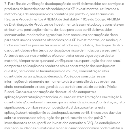
Para fins de verificação da adequação do perfil do investidor aos serviços e
produtos de investimento oferecidos pela XP Investimentos, utilizamos a
metodologia de adequação dos produtos por portfólio, nos termos das
Regras e Procedimentos ANBIMA de Suitability nº 01 e do Código ANBIMA
de Distribuição de Produtos de Investimento. Essa metodologia consiste em
atribuir uma pontuação máxima de risco para cada perfil de investidor
(conservador, moderado e agressivo), bem como uma pontuação de risco
para cada um dos produtos oferecidos pela XP Investimentos, de modo que
todos os clientes possam ter acesso a todos os produtos, desde que dentro
das quantidades e limites da pontuação de risco definidas para o seu perfil.
Antes de aplicar nos produtos e/ou contratar os serviços objeto deste
material, é importante que você verifique se a sua pontuação de risco atual
comporta a aplicação nos produtos e/ou a contratação dos serviços em
questão, bem como se há limitações de volume, concentração e/ou
quantidade para a aplicação desejada. Você pode consultar essas
informações diretamente no momento da transmissão da sua ordem ou,
ainda, consultando o risco geral da sua carteira na tela de carteira (Visão
Risco). Caso a sua pontuação de risco atual não comporte a
aplicação/contratação pretendida, ou caso existam limitações em relação à
quantidade e/ou volume financeiro para a referida aplicação/contratação, isto
significa que, com base na composição atual da sua carteira, esta
aplicação/contratação não está adequada ao seu perfil. Em caso de dúvidas
sobre o processo de adequação dos produtos oferecidos pela XP
Investimentos ao seu perfil de investidor, consulte o FAQ. As condições de
mercado, mudanças climáticas e o cenário macroeconômico podem afetar o