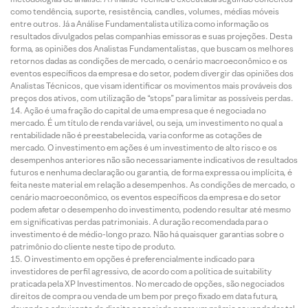
como tendência, suporte, resistência, candles, volumes, médias móveis
entre outros. Já a Análise Fundamentalista utiliza como informação os
resultados divulgados pelas companhias emissoras e suas projeções. Desta
forma, as opiniões dos Analistas Fundamentalistas, que buscam os melhores
retornos dadas as condições de mercado, o cenário macroeconômico e os
eventos específicos da empresa e do setor, podem divergir das opiniões dos
Analistas Técnicos, que visam identificar os movimentos mais prováveis dos
preços dos ativos, com utilização de “stops” para limitar as possíveis perdas.
Ação é uma fração do capital de uma empresa que é negociada no
mercado. É um título de renda variável, ou seja, um investimento no qual a
rentabilidade não é preestabelecida, varia conforme as cotações de
mercado. O investimento em ações é um investimento de alto risco e os
desempenhos anteriores não são necessariamente indicativos de resultados
futuros e nenhuma declaração ou garantia, de forma expressa ou implícita, é
feita neste material em relação a desempenhos. As condições de mercado, o
cenário macroeconômico, os eventos específicos da empresa e do setor
podem afetar o desempenho do investimento, podendo resultar até mesmo
em significativas perdas patrimoniais. A duração recomendada para o
investimento é de médio-longo prazo. Não há quaisquer garantias sobre o
patrimônio do cliente neste tipo de produto.
O investimento em opções é preferencialmente indicado para
investidores de perfil agressivo, de acordo com a política de suitability
praticada pela XP Investimentos. No mercado de opções, são negociados
direitos de compra ou venda de um bem por preço fixado em data futura,