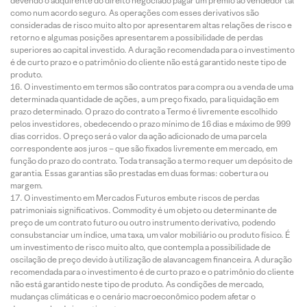
devendo o adquirente do direito negociado pagar um prêmio ao vendedor tal
como num acordo seguro. As operações com esses derivativos são
consideradas de risco muito alto por apresentarem altas relações de risco e
retorno e algumas posições apresentarem a possibilidade de perdas
superiores ao capital investido. A duração recomendada para o investimento
é de curto prazo e o patrimônio do cliente não está garantido neste tipo de
produto.
O investimento em termos são contratos para compra ou a venda de uma
determinada quantidade de ações, a um preço fixado, para liquidação em
prazo determinado. O prazo do contrato a Termo é livremente escolhido
pelos investidores, obedecendo o prazo mínimo de 16 dias e máximo de 999
dias corridos. O preço será o valor da ação adicionado de uma parcela
correspondente aos juros – que são fixados livremente em mercado, em
função do prazo do contrato. Toda transação a termo requer um depósito de
garantia. Essas garantias são prestadas em duas formas: cobertura ou
margem.
O investimento em Mercados Futuros embute riscos de perdas
patrimoniais significativos. Commodity é um objeto ou determinante de
preço de um contrato futuro ou outro instrumento derivativo, podendo
consubstanciar um índice, uma taxa, um valor mobiliário ou produto físico. É
um investimento de risco muito alto, que contempla a possibilidade de
oscilação de preço devido à utilização de alavancagem financeira. A duração
recomendada para o investimento é de curto prazo e o patrimônio do cliente
não está garantido neste tipo de produto. As condições de mercado,
mudanças climáticas e o cenário macroeconômico podem afetar o