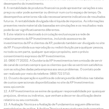
desempenho do investimento.
A rentabilidade de produtos financeiros pode apresentar variações e seu
preço ou valor pode aumentar ou diminuir num curto espaço de tempo. Os
desempenhos anteriores não são necessariamente indicativos de resultados
futuros. A rentabilidade divulgada não é líquida de impostos. As informações
presentes neste material são baseadas em simulações e os resultados reais
poderão ser significativamente diferentes.
Este relatório é destinado à circulação exclusiva para a rede de
relacionamento da XP Investimentos, incluindo assessores de
investimentos da XP e clientes da XP, podendo também ser divulgado no site
da XP. Fica proibida sua reprodução ou redistribuição para qualquer pessoa,
no todo ou em parte, qualquer que seja o propósito, sem o prévio
consentimento expresso da XP Investimentos.
0800 77 20202. A Ouvidoria da XP Investimentos tem a missão de servir
de canal de contato sempre que os clientes que não se sentirem satisfeitos
com as soluções dadas pela empresa aos seus problemas. O contato pode
ser realizado por meio do telefone: 0800 722 3710.
O custo da operação e a política de cobrança estão definidos nas tabelas
de custos operacionais disponibilizadas no site da XP Investimentos:
www.xpi.com.br.
A XP Investimentos se exime de qualquer responsabilidade por quaisquer
prejuízos, diretos ou indiretos, que venham a decorrer da utilização deste
relatório ou seu conteúdo.
A Avaliação Técnica e a Avaliação de Fundamentos seguem diferentes
metodologias de análise. A Análise Técnica é executada seguindo conceitos