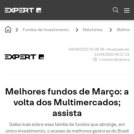
Fundos de Investimento
Relatórios
Melhores
04/04/2022 15:39:36 • Atualizado em
12/04/2022 09:27:21
1 minuto de leitura
Melhores fundos de Março: a
volta dos Multimercados;
assista
Saiba mais sobre essa família de fundos que abrange, em
único investimento, o acesso às melhores gestoras do Brasil