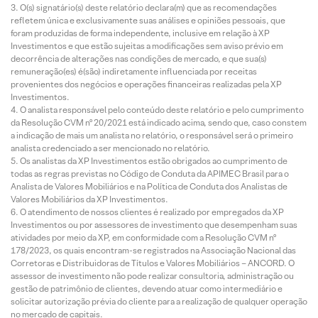
O(s) signatário(s) deste relatório declara(m) que as recomendações
refletem única e exclusivamente suas análises e opiniões pessoais, que
foram produzidas de forma independente, inclusive em relação à XP
Investimentos e que estão sujeitas a modificações sem aviso prévio em
decorrência de alterações nas condições de mercado, e que sua(s)
remuneração(es) é(são) indiretamente influenciada por receitas
provenientes dos negócios e operações financeiras realizadas pela XP
Investimentos.
O analista responsável pelo conteúdo deste relatório e pelo cumprimento
da Resolução CVM nº 20/2021 está indicado acima, sendo que, caso constem
a indicação de mais um analista no relatório, o responsável será o primeiro
analista credenciado a ser mencionado no relatório.
Os analistas da XP Investimentos estão obrigados ao cumprimento de
todas as regras previstas no Código de Conduta da APIMEC Brasil para o
Analista de Valores Mobiliários e na Política de Conduta dos Analistas de
Valores Mobiliários da XP Investimentos.
O atendimento de nossos clientes é realizado por empregados da XP
Investimentos ou por assessores de investimento que desempenham suas
atividades por meio da XP, em conformidade com a Resolução CVM nº
178/2023, os quais encontram-se registrados na Associação Nacional das
Corretoras e Distribuidoras de Títulos e Valores Mobiliários – ANCORD. O
assessor de investimento não pode realizar consultoria, administração ou
gestão de patrimônio de clientes, devendo atuar como intermediário e
solicitar autorização prévia do cliente para a realização de qualquer operação
no mercado de capitais.