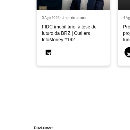
5 Ago 2026 • 1 min de leitura
4 Ag
FIDC imobiliário, a tese de
Pré
futuro da BRZ | Outliers
pro
InfoMoney #192
fu
Disclaimer: