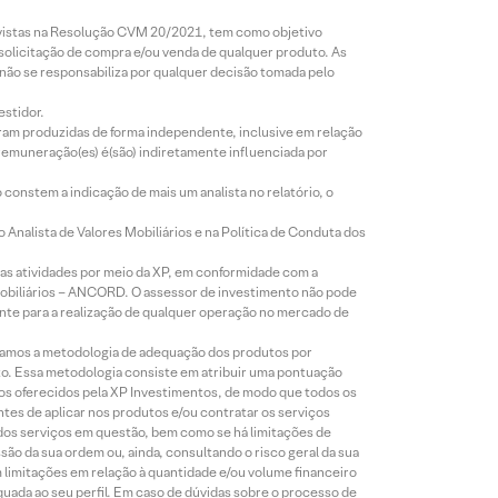
revistas na Resolução CVM 20/2021, tem como objetivo
 solicitação de compra e/ou venda de qualquer produto. As
 não se responsabiliza por qualquer decisão tomada pelo
estidor.
foram produzidas de forma independente, inclusive em relação
 remuneração(es) é(são) indiretamente influenciada por
constem a indicação de mais um analista no relatório, o
Analista de Valores Mobiliários e na Política de Conduta dos
s atividades por meio da XP, em conformidade com a
Mobiliários – ANCORD. O assessor de investimento não pode
iente para a realização de qualquer operação no mercado de
lizamos a metodologia de adequação dos produtos por
to. Essa metodologia consiste em atribuir uma pontuação
tos oferecidos pela XP Investimentos, de modo que todos os
ntes de aplicar nos produtos e/ou contratar os serviços
 dos serviços em questão, bem como se há limitações de
o da sua ordem ou, ainda, consultando o risco geral da sua
m limitações em relação à quantidade e/ou volume financeiro
equada ao seu perfil. Em caso de dúvidas sobre o processo de