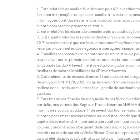
Este relatório de análise foi elaborado pela XP Investim
fornecer informações que possam auxiliar o investidor a toma
informações contidas neste relatório são consideradas válida
cliente com base no presente relatório.
Este relatório foi elaborado considerando a classificação d
O(s) signatário(s) deste relatório declara(m) que as reco
à XP Investimentos e que estão sujeitas a modificações sem 
receitas provenientes dos negócios e operações financeiras 
O analista responsável pelo conteúdo deste relatório e pe
responsável será o primeiro analista credenciado a ser menci
Os analistas da XP Investimentos estão obrigados ao cumpr
Analistas de Valores Mobiliários da XP Investimentos.
O atendimento de nossos clientes é realizado por empreg
Resolução CVM nº 178/2023, os quais encontram-se registrad
realizar consultoria, administração ou gestão de patrimônio 
capitais.
Para fins de verificação da adequação do perfil do invest
portfólio, nos termos das Regras e Procedimentos ANBIMA de
máxima de risco para cada perfil de investidor (conservado
clientes possam ter acesso a todos os produtos, desde que de
objeto deste material, é importante que você verifique se a
volume, concentração e/ou quantidade para a aplicação dese
carteira na tela de carteira (Visão Risco). Caso a sua pontu
para a referida aplicação/contratação, isto significa que, co