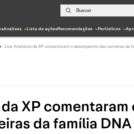
Buscar
os
Análises
Lista de ações
Recomendações
Periódicos
Apr
Live: Analistas da XP comentaram o desempenho das carteiras da f
as da XP comentara
eiras da família DNA