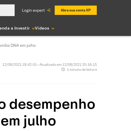
login expert
Abra sua conta XP
enda a Investir
Vídeos
amília DNA em julho
12/08/2021 18:42:01 • Atualizado em 12/08/2021 20:16:15
1 minuto de leitura
m o desempenho
 em julho