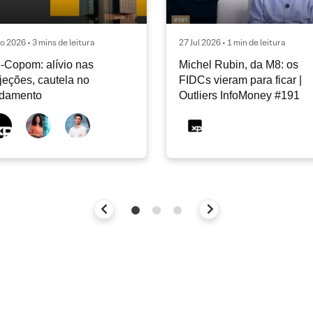
o 2026 • 3 mins de leitura
27 Jul 2026 • 1 min de leitura
-Copom: alívio nas
Michel Rubin, da M8: os
jeções, cautela no
FIDCs vieram para ficar |
ndamento
Outliers InfoMoney #191