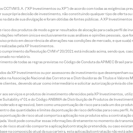
entos CCTVM S.A. (“XP Investimentos ou XP”) de acordo com todas as exigências p
r sua própria decisão de investimento, não constituindo qualquer tipo de oferta ou
s na data de sua divulgação e foram obtidas de fontes públicas. A XP Investimentos
e risco dos produtos de modo a gerar resultados de alocação para cada perfil de inv
mendações refletem única e exclusivamente suas análises e opiniões pessoais, que 
aviso prévio em decorrência de alterações nas condições de mercado, e que sua(s)
realizadas pela XP Investimentos.
lo cumprimento da Resolução CVM nº 20/2021 está indicado acima, sendo que, caso 
onado no relatório.
imento de todas as regras previstas no Código de Conduta da APIMEC Brasil para o 
ados da XP Investimentos ou por assessores de investimento que desempenham sua
os na Associação Nacional das Corretoras e Distribuidoras de Títulos e Valores 
de clientes, devendo atuar como intermediário e solicitar autorização prévia do cl
idor aos serviços e produtos de investimento oferecidos pela XP Investimentos, uti
 Suitability nº 01 e do Código ANBIMA de Distribuição de Produtos de Investimen
r, moderado e agressivo), bem como uma pontuação de risco para cada um dos produ
ntro das quantidades e limites da pontuação de risco definidas para o seu perfil. A
 sua pontuação de risco atual comporta a aplicação nos produtos e/ou a contratação
jada. Você pode consultar essas informações diretamente no momento da transmissã
ação de risco atual não comporte a aplicação/contratação pretendida, ou caso exista
m base na composição atual da sua carteira, esta aplicação/contratação não está ad