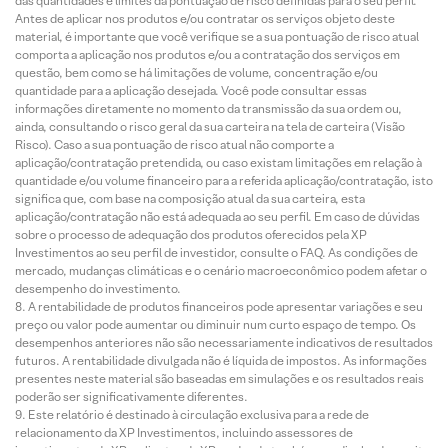
das quantidades e limites da pontuação de risco definidas para o seu perfil.
Antes de aplicar nos produtos e/ou contratar os serviços objeto deste
material, é importante que você verifique se a sua pontuação de risco atual
comporta a aplicação nos produtos e/ou a contratação dos serviços em
questão, bem como se há limitações de volume, concentração e/ou
quantidade para a aplicação desejada. Você pode consultar essas
informações diretamente no momento da transmissão da sua ordem ou,
ainda, consultando o risco geral da sua carteira na tela de carteira (Visão
Risco). Caso a sua pontuação de risco atual não comporte a
aplicação/contratação pretendida, ou caso existam limitações em relação à
quantidade e/ou volume financeiro para a referida aplicação/contratação, isto
significa que, com base na composição atual da sua carteira, esta
aplicação/contratação não está adequada ao seu perfil. Em caso de dúvidas
sobre o processo de adequação dos produtos oferecidos pela XP
Investimentos ao seu perfil de investidor, consulte o FAQ. As condições de
mercado, mudanças climáticas e o cenário macroeconômico podem afetar o
desempenho do investimento.
A rentabilidade de produtos financeiros pode apresentar variações e seu
preço ou valor pode aumentar ou diminuir num curto espaço de tempo. Os
desempenhos anteriores não são necessariamente indicativos de resultados
futuros. A rentabilidade divulgada não é líquida de impostos. As informações
presentes neste material são baseadas em simulações e os resultados reais
poderão ser significativamente diferentes.
Este relatório é destinado à circulação exclusiva para a rede de
relacionamento da XP Investimentos, incluindo assessores de