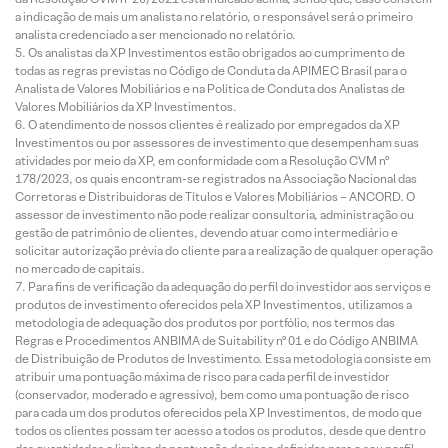
a indicação de mais um analista no relatório, o responsável será o primeiro
analista credenciado a ser mencionado no relatório.
Os analistas da XP Investimentos estão obrigados ao cumprimento de
todas as regras previstas no Código de Conduta da APIMEC Brasil para o
Analista de Valores Mobiliários e na Política de Conduta dos Analistas de
Valores Mobiliários da XP Investimentos.
O atendimento de nossos clientes é realizado por empregados da XP
Investimentos ou por assessores de investimento que desempenham suas
atividades por meio da XP, em conformidade com a Resolução CVM nº
178/2023, os quais encontram-se registrados na Associação Nacional das
Corretoras e Distribuidoras de Títulos e Valores Mobiliários – ANCORD. O
assessor de investimento não pode realizar consultoria, administração ou
gestão de patrimônio de clientes, devendo atuar como intermediário e
solicitar autorização prévia do cliente para a realização de qualquer operação
no mercado de capitais.
Para fins de verificação da adequação do perfil do investidor aos serviços e
produtos de investimento oferecidos pela XP Investimentos, utilizamos a
metodologia de adequação dos produtos por portfólio, nos termos das
Regras e Procedimentos ANBIMA de Suitability nº 01 e do Código ANBIMA
de Distribuição de Produtos de Investimento. Essa metodologia consiste em
atribuir uma pontuação máxima de risco para cada perfil de investidor
(conservador, moderado e agressivo), bem como uma pontuação de risco
para cada um dos produtos oferecidos pela XP Investimentos, de modo que
todos os clientes possam ter acesso a todos os produtos, desde que dentro