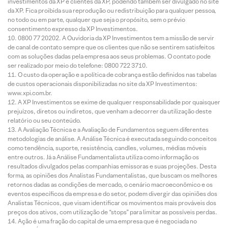
investimentos da XP e clientes da XP, podendo também ser divulgado no site
da XP. Fica proibida sua reprodução ou redistribuição para qualquer pessoa,
no todo ou em parte, qualquer que seja o propósito, sem o prévio
consentimento expresso da XP Investimentos.
0800 77 20202. A Ouvidoria da XP Investimentos tem a missão de servir
de canal de contato sempre que os clientes que não se sentirem satisfeitos
com as soluções dadas pela empresa aos seus problemas. O contato pode
ser realizado por meio do telefone: 0800 722 3710.
O custo da operação e a política de cobrança estão definidos nas tabelas
de custos operacionais disponibilizadas no site da XP Investimentos:
www.xpi.com.br.
A XP Investimentos se exime de qualquer responsabilidade por quaisquer
prejuízos, diretos ou indiretos, que venham a decorrer da utilização deste
relatório ou seu conteúdo.
A Avaliação Técnica e a Avaliação de Fundamentos seguem diferentes
metodologias de análise. A Análise Técnica é executada seguindo conceitos
como tendência, suporte, resistência, candles, volumes, médias móveis
entre outros. Já a Análise Fundamentalista utiliza como informação os
resultados divulgados pelas companhias emissoras e suas projeções. Desta
forma, as opiniões dos Analistas Fundamentalistas, que buscam os melhores
retornos dadas as condições de mercado, o cenário macroeconômico e os
eventos específicos da empresa e do setor, podem divergir das opiniões dos
Analistas Técnicos, que visam identificar os movimentos mais prováveis dos
preços dos ativos, com utilização de “stops” para limitar as possíveis perdas.
Ação é uma fração do capital de uma empresa que é negociada no