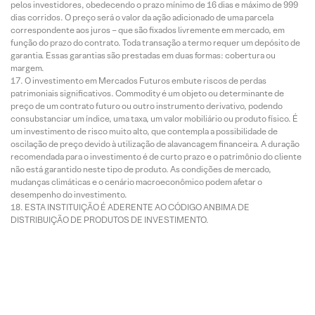
pelos investidores, obedecendo o prazo mínimo de 16 dias e máximo de 999
dias corridos. O preço será o valor da ação adicionado de uma parcela
correspondente aos juros – que são fixados livremente em mercado, em
função do prazo do contrato. Toda transação a termo requer um depósito de
garantia. Essas garantias são prestadas em duas formas: cobertura ou
margem.
O investimento em Mercados Futuros embute riscos de perdas
patrimoniais significativos. Commodity é um objeto ou determinante de
preço de um contrato futuro ou outro instrumento derivativo, podendo
consubstanciar um índice, uma taxa, um valor mobiliário ou produto físico. É
um investimento de risco muito alto, que contempla a possibilidade de
oscilação de preço devido à utilização de alavancagem financeira. A duração
recomendada para o investimento é de curto prazo e o patrimônio do cliente
não está garantido neste tipo de produto. As condições de mercado,
mudanças climáticas e o cenário macroeconômico podem afetar o
desempenho do investimento.
ESTA INSTITUIÇÃO É ADERENTE AO CÓDIGO ANBIMA DE
DISTRIBUIÇÃO DE PRODUTOS DE INVESTIMENTO.