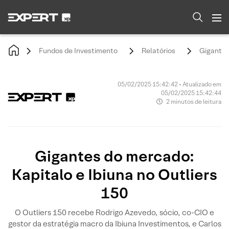
Fundos de Investimento
Relatórios
Gigantes
05/02/2025 15:42:42 • Atualizado em
05/02/2025 15:42:44
2 minutos de leitura
Gigantes do mercado:
Kapitalo e Ibiuna no Outliers
150
O Outliers 150 recebe Rodrigo Azevedo, sócio, co-CIO e
gestor da estratégia macro da Ibiuna Investimentos, e Carlos