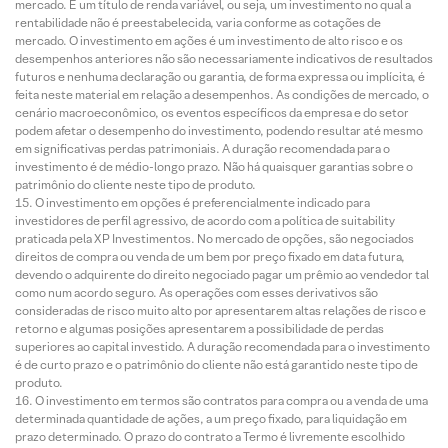
mercado. É um título de renda variável, ou seja, um investimento no qual a
rentabilidade não é preestabelecida, varia conforme as cotações de
mercado. O investimento em ações é um investimento de alto risco e os
desempenhos anteriores não são necessariamente indicativos de resultados
futuros e nenhuma declaração ou garantia, de forma expressa ou implícita, é
feita neste material em relação a desempenhos. As condições de mercado, o
cenário macroeconômico, os eventos específicos da empresa e do setor
podem afetar o desempenho do investimento, podendo resultar até mesmo
em significativas perdas patrimoniais. A duração recomendada para o
investimento é de médio-longo prazo. Não há quaisquer garantias sobre o
patrimônio do cliente neste tipo de produto.
O investimento em opções é preferencialmente indicado para
investidores de perfil agressivo, de acordo com a política de suitability
praticada pela XP Investimentos. No mercado de opções, são negociados
direitos de compra ou venda de um bem por preço fixado em data futura,
devendo o adquirente do direito negociado pagar um prêmio ao vendedor tal
como num acordo seguro. As operações com esses derivativos são
consideradas de risco muito alto por apresentarem altas relações de risco e
retorno e algumas posições apresentarem a possibilidade de perdas
superiores ao capital investido. A duração recomendada para o investimento
é de curto prazo e o patrimônio do cliente não está garantido neste tipo de
produto.
O investimento em termos são contratos para compra ou a venda de uma
determinada quantidade de ações, a um preço fixado, para liquidação em
prazo determinado. O prazo do contrato a Termo é livremente escolhido