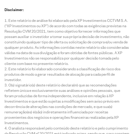
Disclaimer:
Este relatório de análise foi elaborado pela XP Investimentos CCTVM S.A.
(“XP Investimentos ou XP”) de acordo com todas as exigências previstas na
Resolução CVM 20/2021, tem como objetivo fornecer informações que
possam auxiliar o investidor a tomar sua própria decisão de investimento, não
constituindo qualquer tipo de oferta ou solicitação de compra e/ou venda de
qualquer produto. As informações contidas neste relatório são consideradas
válidas na data de sua divulgação e foram obtidas de fontes públicas. A XP
Investimentos não se responsabiliza por qualquer decisão tomada pelo
cliente com base no presente relatório.
Este relatório foi elaborado considerando a classificação de risco dos
produtos de modo a gerar resultados de alocação para cada perfil de
investidor.
O(s) signatário(s) deste relatório declara(m) que as recomendações
refletem única e exclusivamente suas análises e opiniões pessoais, que
foram produzidas de forma independente, inclusive em relação à XP
Investimentos e que estão sujeitas a modificações sem aviso prévio em
decorrência de alterações nas condições de mercado, e que sua(s)
remuneração(es) é(são) indiretamente influenciada por receitas
provenientes dos negócios e operações financeiras realizadas pela XP
Investimentos.
O analista responsável pelo conteúdo deste relatório e pelo cumprimento
da Resolução CVM nº 20/2021 está indicado acima, sendo que, caso constem