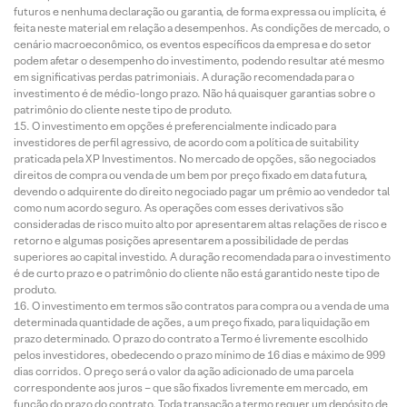
futuros e nenhuma declaração ou garantia, de forma expressa ou implícita, é
feita neste material em relação a desempenhos. As condições de mercado, o
cenário macroeconômico, os eventos específicos da empresa e do setor
podem afetar o desempenho do investimento, podendo resultar até mesmo
em significativas perdas patrimoniais. A duração recomendada para o
investimento é de médio-longo prazo. Não há quaisquer garantias sobre o
patrimônio do cliente neste tipo de produto.
O investimento em opções é preferencialmente indicado para
investidores de perfil agressivo, de acordo com a política de suitability
praticada pela XP Investimentos. No mercado de opções, são negociados
direitos de compra ou venda de um bem por preço fixado em data futura,
devendo o adquirente do direito negociado pagar um prêmio ao vendedor tal
como num acordo seguro. As operações com esses derivativos são
consideradas de risco muito alto por apresentarem altas relações de risco e
retorno e algumas posições apresentarem a possibilidade de perdas
superiores ao capital investido. A duração recomendada para o investimento
é de curto prazo e o patrimônio do cliente não está garantido neste tipo de
produto.
O investimento em termos são contratos para compra ou a venda de uma
determinada quantidade de ações, a um preço fixado, para liquidação em
prazo determinado. O prazo do contrato a Termo é livremente escolhido
pelos investidores, obedecendo o prazo mínimo de 16 dias e máximo de 999
dias corridos. O preço será o valor da ação adicionado de uma parcela
correspondente aos juros – que são fixados livremente em mercado, em
função do prazo do contrato. Toda transação a termo requer um depósito de