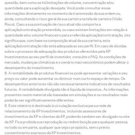
questão, bem como se há limitações de volume, concentração e/ou
quantidade para a aplicação desejada. Você pode consultar essas
informações diretamente no momento da transmissão da sua ordem ou,
ainda, consultando o risco geral da sua carteira na tela de carteira (Visão
Risco). Caso a sua pontuação de risco atual não comporte a
aplicação/contratação pretendida, ou caso existam limitações em relação à
quantidade e/ou volume financeiro para a referida aplicação/contratação, isto
significa que, com base na composição atual da sua carteira, esta
aplicação/contratação não está adequada ao seu perfil. Em caso de dúvidas
sobre o processo de adequação dos produtos oferecidos pela XP
Investimentos ao seu perfil de investidor, consulte o FAQ. As condições de
mercado, mudanças climáticas e o cenário macroeconômico podem afetar o
desempenho do investimento.
A rentabilidade de produtos financeiros pode apresentar variações e seu
preço ou valor pode aumentar ou diminuir num curto espaço de tempo. Os
desempenhos anteriores não são necessariamente indicativos de resultados
futuros. A rentabilidade divulgada não é líquida de impostos. As informações
presentes neste material são baseadas em simulações e os resultados reais
poderão ser significativamente diferentes.
Este relatório é destinado à circulação exclusiva para a rede de
relacionamento da XP Investimentos, incluindo assessores de
investimentos da XP e clientes da XP, podendo também ser divulgado no site
da XP. Fica proibida sua reprodução ou redistribuição para qualquer pessoa,
no todo ou em parte, qualquer que seja o propósito, sem o prévio
consentimento expresso da XP Investimentos.