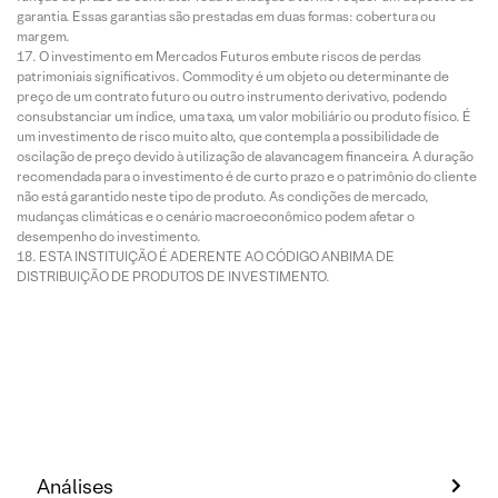
garantia. Essas garantias são prestadas em duas formas: cobertura ou
margem.
O investimento em Mercados Futuros embute riscos de perdas
patrimoniais significativos. Commodity é um objeto ou determinante de
preço de um contrato futuro ou outro instrumento derivativo, podendo
consubstanciar um índice, uma taxa, um valor mobiliário ou produto físico. É
um investimento de risco muito alto, que contempla a possibilidade de
oscilação de preço devido à utilização de alavancagem financeira. A duração
recomendada para o investimento é de curto prazo e o patrimônio do cliente
não está garantido neste tipo de produto. As condições de mercado,
mudanças climáticas e o cenário macroeconômico podem afetar o
desempenho do investimento.
ESTA INSTITUIÇÃO É ADERENTE AO CÓDIGO ANBIMA DE
DISTRIBUIÇÃO DE PRODUTOS DE INVESTIMENTO.
Análises