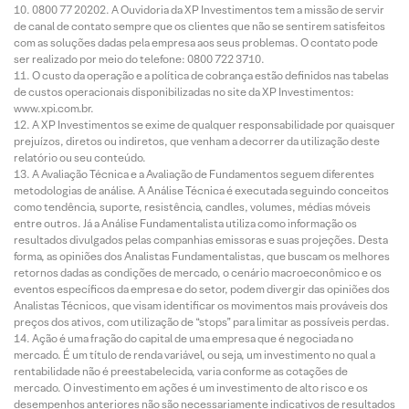
0800 77 20202. A Ouvidoria da XP Investimentos tem a missão de servir
de canal de contato sempre que os clientes que não se sentirem satisfeitos
com as soluções dadas pela empresa aos seus problemas. O contato pode
ser realizado por meio do telefone: 0800 722 3710.
O custo da operação e a política de cobrança estão definidos nas tabelas
de custos operacionais disponibilizadas no site da XP Investimentos:
www.xpi.com.br.
A XP Investimentos se exime de qualquer responsabilidade por quaisquer
prejuízos, diretos ou indiretos, que venham a decorrer da utilização deste
relatório ou seu conteúdo.
A Avaliação Técnica e a Avaliação de Fundamentos seguem diferentes
metodologias de análise. A Análise Técnica é executada seguindo conceitos
como tendência, suporte, resistência, candles, volumes, médias móveis
entre outros. Já a Análise Fundamentalista utiliza como informação os
resultados divulgados pelas companhias emissoras e suas projeções. Desta
forma, as opiniões dos Analistas Fundamentalistas, que buscam os melhores
retornos dadas as condições de mercado, o cenário macroeconômico e os
eventos específicos da empresa e do setor, podem divergir das opiniões dos
Analistas Técnicos, que visam identificar os movimentos mais prováveis dos
preços dos ativos, com utilização de “stops” para limitar as possíveis perdas.
Ação é uma fração do capital de uma empresa que é negociada no
mercado. É um título de renda variável, ou seja, um investimento no qual a
rentabilidade não é preestabelecida, varia conforme as cotações de
mercado. O investimento em ações é um investimento de alto risco e os
desempenhos anteriores não são necessariamente indicativos de resultados