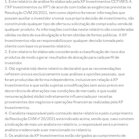
Este relatório de análise foi elaborado pela XP Investimentos CCTVM S.A.
(“XP Investimentos ou XP”) de acordo com todas as exigências previstas na
Resolução CVM 20/2021, tem como objetivo fornecer informações que
possam auxiliar o investidor a tomar sua própria decisão de investimento, não
constituindo qualquer tipo de oferta ou solicitação de compra e/ou venda de
qualquer produto. As informações contidas neste relatório são consideradas
válidas na data de sua divulgação e foram obtidas de fontes públicas. A XP
Investimentos não se responsabiliza por qualquer decisão tomada pelo
cliente com base no presente relatório.
Este relatório foi elaborado considerando a classificação de risco dos
produtos de modo a gerar resultados de alocação para cada perfil de
investidor.
O(s) signatário(s) deste relatório declara(m) que as recomendações
refletem única e exclusivamente suas análises e opiniões pessoais, que
foram produzidas de forma independente, inclusive em relação à XP
Investimentos e que estão sujeitas a modificações sem aviso prévio em
decorrência de alterações nas condições de mercado, e que sua(s)
remuneração(es) é(são) indiretamente influenciada por receitas
provenientes dos negócios e operações financeiras realizadas pela XP
Investimentos.
O analista responsável pelo conteúdo deste relatório e pelo cumprimento
da Resolução CVM nº 20/2021 está indicado acima, sendo que, caso constem
a indicação de mais um analista no relatório, o responsável será o primeiro
analista credenciado a ser mencionado no relatório.
Os analistas da XP Investimentos estão obrigados ao cumprimento de