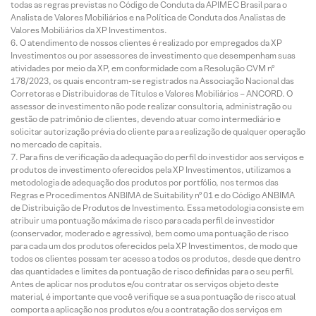
todas as regras previstas no Código de Conduta da APIMEC Brasil para o
Analista de Valores Mobiliários e na Política de Conduta dos Analistas de
Valores Mobiliários da XP Investimentos.
O atendimento de nossos clientes é realizado por empregados da XP
Investimentos ou por assessores de investimento que desempenham suas
atividades por meio da XP, em conformidade com a Resolução CVM nº
178/2023, os quais encontram-se registrados na Associação Nacional das
Corretoras e Distribuidoras de Títulos e Valores Mobiliários – ANCORD. O
assessor de investimento não pode realizar consultoria, administração ou
gestão de patrimônio de clientes, devendo atuar como intermediário e
solicitar autorização prévia do cliente para a realização de qualquer operação
no mercado de capitais.
Para fins de verificação da adequação do perfil do investidor aos serviços e
produtos de investimento oferecidos pela XP Investimentos, utilizamos a
metodologia de adequação dos produtos por portfólio, nos termos das
Regras e Procedimentos ANBIMA de Suitability nº 01 e do Código ANBIMA
de Distribuição de Produtos de Investimento. Essa metodologia consiste em
atribuir uma pontuação máxima de risco para cada perfil de investidor
(conservador, moderado e agressivo), bem como uma pontuação de risco
para cada um dos produtos oferecidos pela XP Investimentos, de modo que
todos os clientes possam ter acesso a todos os produtos, desde que dentro
das quantidades e limites da pontuação de risco definidas para o seu perfil.
Antes de aplicar nos produtos e/ou contratar os serviços objeto deste
material, é importante que você verifique se a sua pontuação de risco atual
comporta a aplicação nos produtos e/ou a contratação dos serviços em