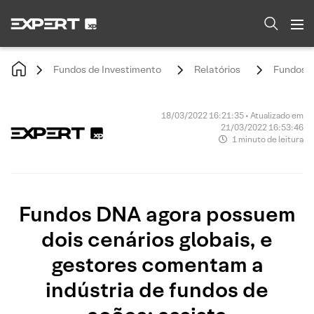
Fundos de Investimento
Relatórios
Fundos D
18/03/2022 16:21:35 • Atualizado em
21/03/2022 16:53:46
1 minuto de leitura
Fundos DNA agora possuem
dois cenários globais, e
gestores comentam a
indústria de fundos de