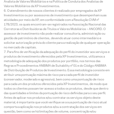
Analista de Valores Mobiliários e na Política de Conduta dos Analistas de
Valores Mobiliários da XP Investimentos.
O atendimento de nossos clientes é realizado por empregados da XP
Investimentos ou por assessores de investimento que desempenham suas
atividades por meio da XP, em conformidade com a Resolução CVM nº
178/2023, os quais encontram-se registrados na Associação Nacional das
Corretoras e Distribuidoras de Títulos e Valores Mobiliários – ANCORD. O
assessor de investimento não pode realizar consultoria, administração ou
gestão de patrimônio de clientes, devendo atuar como intermediário e
solicitar autorização prévia do cliente para a realização de qualquer operação
no mercado de capitais.
Para fins de verificação da adequação do perfil do investidor aos serviços e
produtos de investimento oferecidos pela XP Investimentos, utilizamos a
metodologia de adequação dos produtos por portfólio, nos termos das
Regras e Procedimentos ANBIMA de Suitability nº 01 e do Código ANBIMA
de Distribuição de Produtos de Investimento. Essa metodologia consiste em
atribuir uma pontuação máxima de risco para cada perfil de investidor
(conservador, moderado e agressivo), bem como uma pontuação de risco
para cada um dos produtos oferecidos pela XP Investimentos, de modo que
todos os clientes possam ter acesso a todos os produtos, desde que dentro
das quantidades e limites da pontuação de risco definidas para o seu perfil.
Antes de aplicar nos produtos e/ou contratar os serviços objeto deste
material, é importante que você verifique se a sua pontuação de risco atual
comporta a aplicação nos produtos e/ou a contratação dos serviços em
questão, bem como se há limitações de volume, concentração e/ou