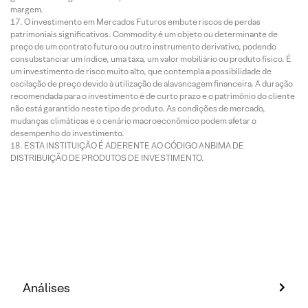
margem.
O investimento em Mercados Futuros embute riscos de perdas
patrimoniais significativos. Commodity é um objeto ou determinante de
preço de um contrato futuro ou outro instrumento derivativo, podendo
consubstanciar um índice, uma taxa, um valor mobiliário ou produto físico. É
um investimento de risco muito alto, que contempla a possibilidade de
oscilação de preço devido à utilização de alavancagem financeira. A duração
recomendada para o investimento é de curto prazo e o patrimônio do cliente
não está garantido neste tipo de produto. As condições de mercado,
mudanças climáticas e o cenário macroeconômico podem afetar o
desempenho do investimento.
ESTA INSTITUIÇÃO É ADERENTE AO CÓDIGO ANBIMA DE
DISTRIBUIÇÃO DE PRODUTOS DE INVESTIMENTO.
Análises