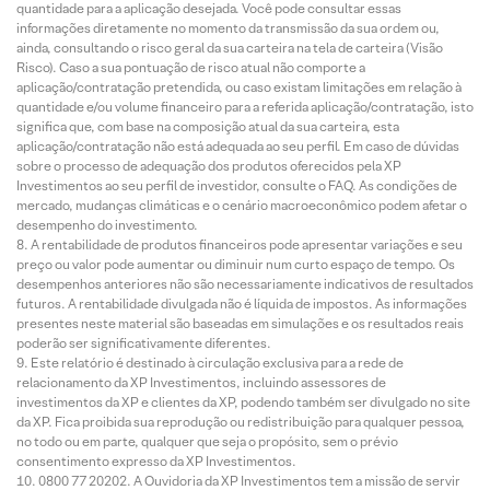
quantidade para a aplicação desejada. Você pode consultar essas
informações diretamente no momento da transmissão da sua ordem ou,
ainda, consultando o risco geral da sua carteira na tela de carteira (Visão
Risco). Caso a sua pontuação de risco atual não comporte a
aplicação/contratação pretendida, ou caso existam limitações em relação à
quantidade e/ou volume financeiro para a referida aplicação/contratação, isto
significa que, com base na composição atual da sua carteira, esta
aplicação/contratação não está adequada ao seu perfil. Em caso de dúvidas
sobre o processo de adequação dos produtos oferecidos pela XP
Investimentos ao seu perfil de investidor, consulte o FAQ. As condições de
mercado, mudanças climáticas e o cenário macroeconômico podem afetar o
desempenho do investimento.
A rentabilidade de produtos financeiros pode apresentar variações e seu
preço ou valor pode aumentar ou diminuir num curto espaço de tempo. Os
desempenhos anteriores não são necessariamente indicativos de resultados
futuros. A rentabilidade divulgada não é líquida de impostos. As informações
presentes neste material são baseadas em simulações e os resultados reais
poderão ser significativamente diferentes.
Este relatório é destinado à circulação exclusiva para a rede de
relacionamento da XP Investimentos, incluindo assessores de
investimentos da XP e clientes da XP, podendo também ser divulgado no site
da XP. Fica proibida sua reprodução ou redistribuição para qualquer pessoa,
no todo ou em parte, qualquer que seja o propósito, sem o prévio
consentimento expresso da XP Investimentos.
0800 77 20202. A Ouvidoria da XP Investimentos tem a missão de servir