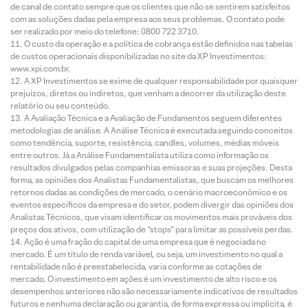
de canal de contato sempre que os clientes que não se sentirem satisfeitos
com as soluções dadas pela empresa aos seus problemas. O contato pode
ser realizado por meio do telefone: 0800 722 3710.
O custo da operação e a política de cobrança estão definidos nas tabelas
de custos operacionais disponibilizadas no site da XP Investimentos:
www.xpi.com.br.
A XP Investimentos se exime de qualquer responsabilidade por quaisquer
prejuízos, diretos ou indiretos, que venham a decorrer da utilização deste
relatório ou seu conteúdo.
A Avaliação Técnica e a Avaliação de Fundamentos seguem diferentes
metodologias de análise. A Análise Técnica é executada seguindo conceitos
como tendência, suporte, resistência, candles, volumes, médias móveis
entre outros. Já a Análise Fundamentalista utiliza como informação os
resultados divulgados pelas companhias emissoras e suas projeções. Desta
forma, as opiniões dos Analistas Fundamentalistas, que buscam os melhores
retornos dadas as condições de mercado, o cenário macroeconômico e os
eventos específicos da empresa e do setor, podem divergir das opiniões dos
Analistas Técnicos, que visam identificar os movimentos mais prováveis dos
preços dos ativos, com utilização de “stops” para limitar as possíveis perdas.
Ação é uma fração do capital de uma empresa que é negociada no
mercado. É um título de renda variável, ou seja, um investimento no qual a
rentabilidade não é preestabelecida, varia conforme as cotações de
mercado. O investimento em ações é um investimento de alto risco e os
desempenhos anteriores não são necessariamente indicativos de resultados
futuros e nenhuma declaração ou garantia, de forma expressa ou implícita, é