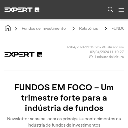
Fundos de Investimento
Relatórios
FUNDOS E
02/04/2024 11:19:26 • Atualizado em
02/04/2024 11:19:27
1 minuto de leitura
FUNDOS EM FOCO – Um
trimestre forte para a
indústria de fundos
Newsletter semanal com os principais acontecimentos da
indústria de fundos de investimentos