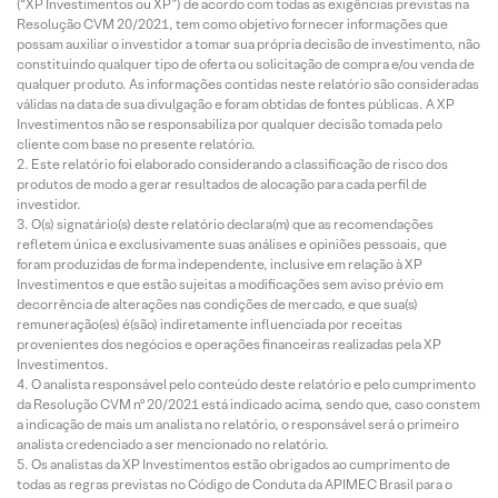
(“XP Investimentos ou XP”) de acordo com todas as exigências previstas na
Resolução CVM 20/2021, tem como objetivo fornecer informações que
possam auxiliar o investidor a tomar sua própria decisão de investimento, não
constituindo qualquer tipo de oferta ou solicitação de compra e/ou venda de
qualquer produto. As informações contidas neste relatório são consideradas
válidas na data de sua divulgação e foram obtidas de fontes públicas. A XP
Investimentos não se responsabiliza por qualquer decisão tomada pelo
cliente com base no presente relatório.
Este relatório foi elaborado considerando a classificação de risco dos
produtos de modo a gerar resultados de alocação para cada perfil de
investidor.
O(s) signatário(s) deste relatório declara(m) que as recomendações
refletem única e exclusivamente suas análises e opiniões pessoais, que
foram produzidas de forma independente, inclusive em relação à XP
Investimentos e que estão sujeitas a modificações sem aviso prévio em
decorrência de alterações nas condições de mercado, e que sua(s)
remuneração(es) é(são) indiretamente influenciada por receitas
provenientes dos negócios e operações financeiras realizadas pela XP
Investimentos.
O analista responsável pelo conteúdo deste relatório e pelo cumprimento
da Resolução CVM nº 20/2021 está indicado acima, sendo que, caso constem
a indicação de mais um analista no relatório, o responsável será o primeiro
analista credenciado a ser mencionado no relatório.
Os analistas da XP Investimentos estão obrigados ao cumprimento de
todas as regras previstas no Código de Conduta da APIMEC Brasil para o