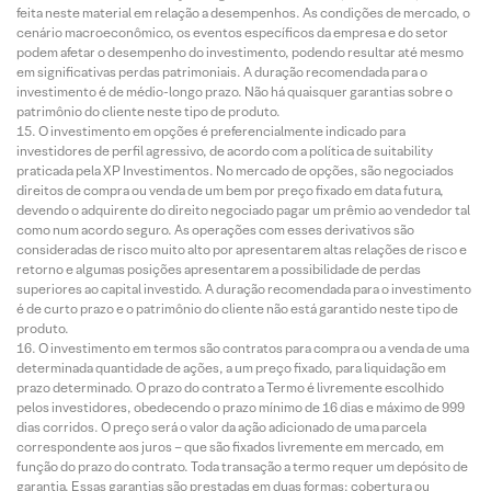
feita neste material em relação a desempenhos. As condições de mercado, o
cenário macroeconômico, os eventos específicos da empresa e do setor
podem afetar o desempenho do investimento, podendo resultar até mesmo
em significativas perdas patrimoniais. A duração recomendada para o
investimento é de médio-longo prazo. Não há quaisquer garantias sobre o
patrimônio do cliente neste tipo de produto.
O investimento em opções é preferencialmente indicado para
investidores de perfil agressivo, de acordo com a política de suitability
praticada pela XP Investimentos. No mercado de opções, são negociados
direitos de compra ou venda de um bem por preço fixado em data futura,
devendo o adquirente do direito negociado pagar um prêmio ao vendedor tal
como num acordo seguro. As operações com esses derivativos são
consideradas de risco muito alto por apresentarem altas relações de risco e
retorno e algumas posições apresentarem a possibilidade de perdas
superiores ao capital investido. A duração recomendada para o investimento
é de curto prazo e o patrimônio do cliente não está garantido neste tipo de
produto.
O investimento em termos são contratos para compra ou a venda de uma
determinada quantidade de ações, a um preço fixado, para liquidação em
prazo determinado. O prazo do contrato a Termo é livremente escolhido
pelos investidores, obedecendo o prazo mínimo de 16 dias e máximo de 999
dias corridos. O preço será o valor da ação adicionado de uma parcela
correspondente aos juros – que são fixados livremente em mercado, em
função do prazo do contrato. Toda transação a termo requer um depósito de
garantia. Essas garantias são prestadas em duas formas: cobertura ou