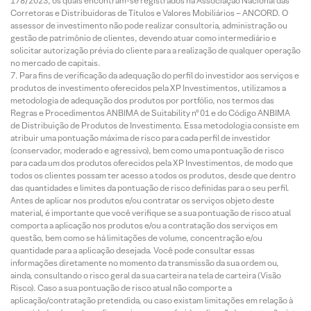
178/2023, os quais encontram-se registrados na Associação Nacional das
Corretoras e Distribuidoras de Títulos e Valores Mobiliários – ANCORD. O
assessor de investimento não pode realizar consultoria, administração ou
gestão de patrimônio de clientes, devendo atuar como intermediário e
solicitar autorização prévia do cliente para a realização de qualquer operação
no mercado de capitais.
Para fins de verificação da adequação do perfil do investidor aos serviços e
produtos de investimento oferecidos pela XP Investimentos, utilizamos a
metodologia de adequação dos produtos por portfólio, nos termos das
Regras e Procedimentos ANBIMA de Suitability nº 01 e do Código ANBIMA
de Distribuição de Produtos de Investimento. Essa metodologia consiste em
atribuir uma pontuação máxima de risco para cada perfil de investidor
(conservador, moderado e agressivo), bem como uma pontuação de risco
para cada um dos produtos oferecidos pela XP Investimentos, de modo que
todos os clientes possam ter acesso a todos os produtos, desde que dentro
das quantidades e limites da pontuação de risco definidas para o seu perfil.
Antes de aplicar nos produtos e/ou contratar os serviços objeto deste
material, é importante que você verifique se a sua pontuação de risco atual
comporta a aplicação nos produtos e/ou a contratação dos serviços em
questão, bem como se há limitações de volume, concentração e/ou
quantidade para a aplicação desejada. Você pode consultar essas
informações diretamente no momento da transmissão da sua ordem ou,
ainda, consultando o risco geral da sua carteira na tela de carteira (Visão
Risco). Caso a sua pontuação de risco atual não comporte a
aplicação/contratação pretendida, ou caso existam limitações em relação à