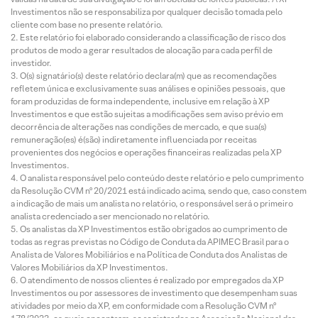
Investimentos não se responsabiliza por qualquer decisão tomada pelo
cliente com base no presente relatório.
Este relatório foi elaborado considerando a classificação de risco dos
produtos de modo a gerar resultados de alocação para cada perfil de
investidor.
O(s) signatário(s) deste relatório declara(m) que as recomendações
refletem única e exclusivamente suas análises e opiniões pessoais, que
foram produzidas de forma independente, inclusive em relação à XP
Investimentos e que estão sujeitas a modificações sem aviso prévio em
decorrência de alterações nas condições de mercado, e que sua(s)
remuneração(es) é(são) indiretamente influenciada por receitas
provenientes dos negócios e operações financeiras realizadas pela XP
Investimentos.
O analista responsável pelo conteúdo deste relatório e pelo cumprimento
da Resolução CVM nº 20/2021 está indicado acima, sendo que, caso constem
a indicação de mais um analista no relatório, o responsável será o primeiro
analista credenciado a ser mencionado no relatório.
Os analistas da XP Investimentos estão obrigados ao cumprimento de
todas as regras previstas no Código de Conduta da APIMEC Brasil para o
Analista de Valores Mobiliários e na Política de Conduta dos Analistas de
Valores Mobiliários da XP Investimentos.
O atendimento de nossos clientes é realizado por empregados da XP
Investimentos ou por assessores de investimento que desempenham suas
atividades por meio da XP, em conformidade com a Resolução CVM nº