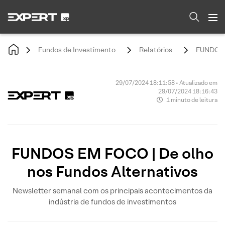
Fundos de Investimento
Relatórios
FUNDOS E
29/07/2024 18:11:58 • Atualizado em
29/07/2024 18:16:43
1 minuto de leitura
FUNDOS EM FOCO | De olho
nos Fundos Alternativos
Newsletter semanal com os principais acontecimentos da
indústria de fundos de investimentos