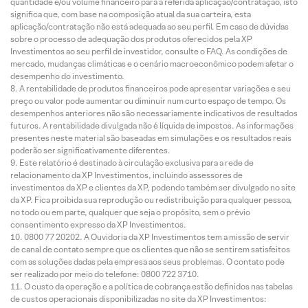
quantidade e/ou volume financeiro para a referida aplicação/contratação, isto
significa que, com base na composição atual da sua carteira, esta
aplicação/contratação não está adequada ao seu perfil. Em caso de dúvidas
sobre o processo de adequação dos produtos oferecidos pela XP
Investimentos ao seu perfil de investidor, consulte o FAQ. As condições de
mercado, mudanças climáticas e o cenário macroeconômico podem afetar o
desempenho do investimento.
A rentabilidade de produtos financeiros pode apresentar variações e seu
preço ou valor pode aumentar ou diminuir num curto espaço de tempo. Os
desempenhos anteriores não são necessariamente indicativos de resultados
futuros. A rentabilidade divulgada não é líquida de impostos. As informações
presentes neste material são baseadas em simulações e os resultados reais
poderão ser significativamente diferentes.
Este relatório é destinado à circulação exclusiva para a rede de
relacionamento da XP Investimentos, incluindo assessores de
investimentos da XP e clientes da XP, podendo também ser divulgado no site
da XP. Fica proibida sua reprodução ou redistribuição para qualquer pessoa,
no todo ou em parte, qualquer que seja o propósito, sem o prévio
consentimento expresso da XP Investimentos.
0800 77 20202. A Ouvidoria da XP Investimentos tem a missão de servir
de canal de contato sempre que os clientes que não se sentirem satisfeitos
com as soluções dadas pela empresa aos seus problemas. O contato pode
ser realizado por meio do telefone: 0800 722 3710.
O custo da operação e a política de cobrança estão definidos nas tabelas
de custos operacionais disponibilizadas no site da XP Investimentos: