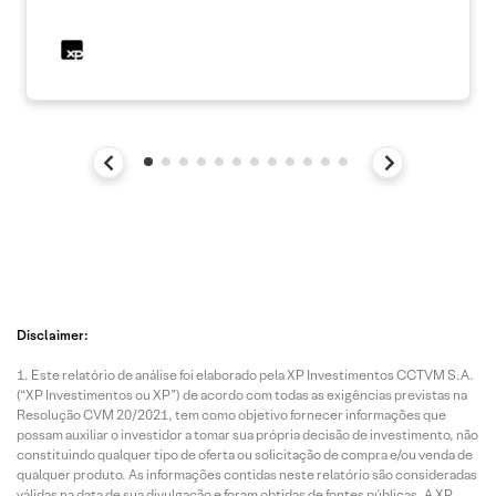
Disclaimer:
Este relatório de análise foi elaborado pela XP Investimentos CCTVM S.A.
(“XP Investimentos ou XP”) de acordo com todas as exigências previstas na
Resolução CVM 20/2021, tem como objetivo fornecer informações que
possam auxiliar o investidor a tomar sua própria decisão de investimento, não
constituindo qualquer tipo de oferta ou solicitação de compra e/ou venda de
qualquer produto. As informações contidas neste relatório são consideradas
válidas na data de sua divulgação e foram obtidas de fontes públicas. A XP