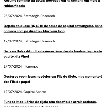
Resumo semanal da Bolsa: Ibovespa cai na semana em meio a
ruídos fiscais
26/07/2024, Estratégia Research
Depois de quase R$ 40 bi de saída de capital estrangeiro, julho
começa com pé direito – Fluxo em foco
17/07/2024, Estratégia Research
Seca na Bolsa dificulta desinvestimentos de fundos de private
equity, diz Vinci
17/07/2024 Infomoney
Gestores veem bons negócios em FIIs de tijolo, mas momento é
dos FIIs de papel
17/07/2024, Capital Aberto
Fundos imobiliários de tijolo têm desafio de atrair cotistas,
mas gestores veem oportunidades