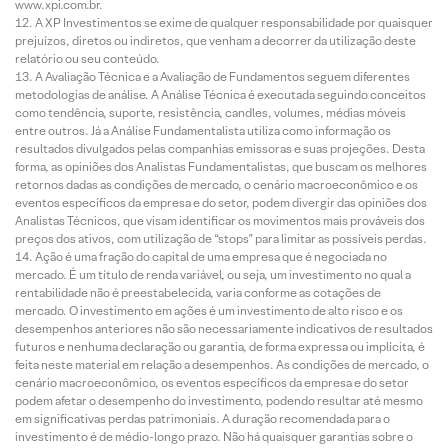
www.xpi.com.br.
A XP Investimentos se exime de qualquer responsabilidade por quaisquer
prejuízos, diretos ou indiretos, que venham a decorrer da utilização deste
relatório ou seu conteúdo.
A Avaliação Técnica e a Avaliação de Fundamentos seguem diferentes
metodologias de análise. A Análise Técnica é executada seguindo conceitos
como tendência, suporte, resistência, candles, volumes, médias móveis
entre outros. Já a Análise Fundamentalista utiliza como informação os
resultados divulgados pelas companhias emissoras e suas projeções. Desta
forma, as opiniões dos Analistas Fundamentalistas, que buscam os melhores
retornos dadas as condições de mercado, o cenário macroeconômico e os
eventos específicos da empresa e do setor, podem divergir das opiniões dos
Analistas Técnicos, que visam identificar os movimentos mais prováveis dos
preços dos ativos, com utilização de “stops” para limitar as possíveis perdas.
Ação é uma fração do capital de uma empresa que é negociada no
mercado. É um título de renda variável, ou seja, um investimento no qual a
rentabilidade não é preestabelecida, varia conforme as cotações de
mercado. O investimento em ações é um investimento de alto risco e os
desempenhos anteriores não são necessariamente indicativos de resultados
futuros e nenhuma declaração ou garantia, de forma expressa ou implícita, é
feita neste material em relação a desempenhos. As condições de mercado, o
cenário macroeconômico, os eventos específicos da empresa e do setor
podem afetar o desempenho do investimento, podendo resultar até mesmo
em significativas perdas patrimoniais. A duração recomendada para o
investimento é de médio-longo prazo. Não há quaisquer garantias sobre o