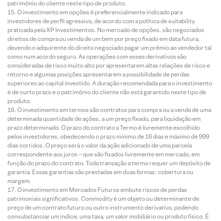
patrimônio do cliente neste tipo de produto.
O investimento em opções é preferencialmente indicado para
investidores de perfil agressivo, de acordo com a política de suitability
praticada pela XP Investimentos. No mercado de opções, são negociados
direitos de compra ou venda de um bem por preço fixado em data futura,
devendo o adquirente do direito negociado pagar um prêmio ao vendedor tal
como num acordo seguro. As operações com esses derivativos são
consideradas de risco muito alto por apresentarem altas relações de risco e
retorno e algumas posições apresentarem a possibilidade de perdas
superiores ao capital investido. A duração recomendada para o investimento
é de curto prazo e o patrimônio do cliente não está garantido neste tipo de
produto.
O investimento em termos são contratos para compra ou a venda de uma
determinada quantidade de ações, a um preço fixado, para liquidação em
prazo determinado. O prazo do contrato a Termo é livremente escolhido
pelos investidores, obedecendo o prazo mínimo de 16 dias e máximo de 999
dias corridos. O preço será o valor da ação adicionado de uma parcela
correspondente aos juros – que são fixados livremente em mercado, em
função do prazo do contrato. Toda transação a termo requer um depósito de
garantia. Essas garantias são prestadas em duas formas: cobertura ou
margem.
O investimento em Mercados Futuros embute riscos de perdas
patrimoniais significativos. Commodity é um objeto ou determinante de
preço de um contrato futuro ou outro instrumento derivativo, podendo
consubstanciar um índice, uma taxa, um valor mobiliário ou produto físico. É