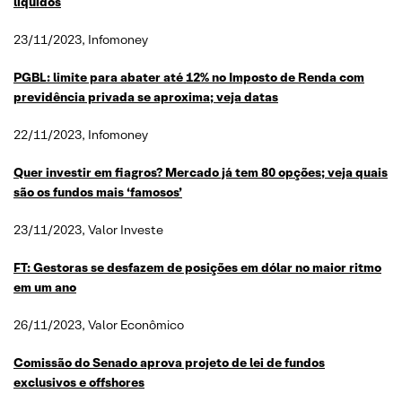
líquidos
23/11/2023, Infomoney
PGBL: limite para abater até 12% no Imposto de Renda com
previdência privada se aproxima; veja datas
22/11/2023, Infomoney
Quer investir em
fiagros
? Mercado já tem 80 opções; veja quais
são os fundos mais ‘famosos’
23/11/2023, Valor Investe
FT: Gestoras se desfazem de posições em dólar no maior ritmo
em um ano
26/11/2023, Valor Econômico
Comissão do Senado aprova projeto de lei de fundos
exclusivos e
offshores