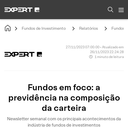
Fundos de Investimento
Relatórios
Fundos e
27/11/2023 07:00:00 • Atualizado em
26/11/2023 22:24:28
1 minuto de leitura
Fundos em foco: a
previdência na composição
da carteira
Newsletter semanal com os principais acontecimentos da
indústria de fundos de investimentos