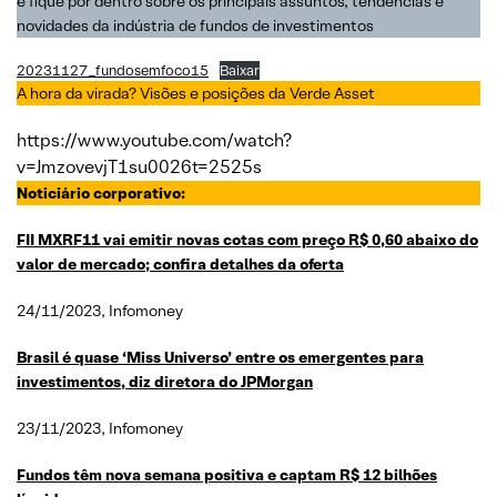
e fique por dentro sobre os principais assuntos, tendências e
novidades da indústria de fundos de investimentos
20231127_fundosemfoco15
Baixar
A hora da virada? Visões e posições da Verde Asset
https://www.youtube.com/watch?
v=JmzovevjT1su0026t=2525s
Noticiário corporativo:
FII MXRF11 vai emitir novas cotas com preço R$ 0,60 abaixo do
valor de mercado; confira detalhes da oferta
24/11/2023, Infomoney
Brasil é quase ‘Miss Universo’ entre os emergentes para
investimentos, diz diretora do JPMorgan
23/11/2023, Infomoney
Fundos têm nova semana positiva e captam R$ 12 bilhões