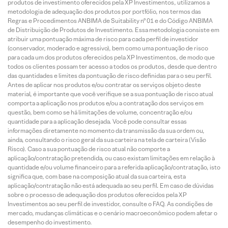
produtos de investimento oferecidos pela XP Investimentos, utilizamos a
metodologia de adequação dos produtos por portfólio, nos termos das
Regras e Procedimentos ANBIMA de Suitability nº 01 e do Código ANBIMA
de Distribuição de Produtos de Investimento. Essa metodologia consiste em
atribuir uma pontuação máxima de risco para cada perfil de investidor
(conservador, moderado e agressivo), bem como uma pontuação de risco
para cada um dos produtos oferecidos pela XP Investimentos, de modo que
todos os clientes possam ter acesso a todos os produtos, desde que dentro
das quantidades e limites da pontuação de risco definidas para o seu perfil.
Antes de aplicar nos produtos e/ou contratar os serviços objeto deste
material, é importante que você verifique se a sua pontuação de risco atual
comporta a aplicação nos produtos e/ou a contratação dos serviços em
questão, bem como se há limitações de volume, concentração e/ou
quantidade para a aplicação desejada. Você pode consultar essas
informações diretamente no momento da transmissão da sua ordem ou,
ainda, consultando o risco geral da sua carteira na tela de carteira (Visão
Risco). Caso a sua pontuação de risco atual não comporte a
aplicação/contratação pretendida, ou caso existam limitações em relação à
quantidade e/ou volume financeiro para a referida aplicação/contratação, isto
significa que, com base na composição atual da sua carteira, esta
aplicação/contratação não está adequada ao seu perfil. Em caso de dúvidas
sobre o processo de adequação dos produtos oferecidos pela XP
Investimentos ao seu perfil de investidor, consulte o FAQ. As condições de
mercado, mudanças climáticas e o cenário macroeconômico podem afetar o
desempenho do investimento.