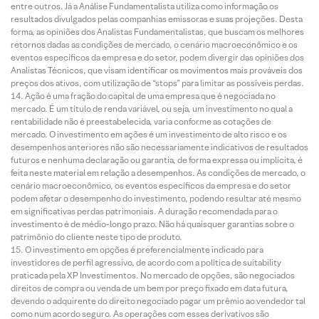
entre outros. Já a Análise Fundamentalista utiliza como informação os
resultados divulgados pelas companhias emissoras e suas projeções. Desta
forma, as opiniões dos Analistas Fundamentalistas, que buscam os melhores
retornos dadas as condições de mercado, o cenário macroeconômico e os
eventos específicos da empresa e do setor, podem divergir das opiniões dos
Analistas Técnicos, que visam identificar os movimentos mais prováveis dos
preços dos ativos, com utilização de “stops” para limitar as possíveis perdas.
Ação é uma fração do capital de uma empresa que é negociada no
mercado. É um título de renda variável, ou seja, um investimento no qual a
rentabilidade não é preestabelecida, varia conforme as cotações de
mercado. O investimento em ações é um investimento de alto risco e os
desempenhos anteriores não são necessariamente indicativos de resultados
futuros e nenhuma declaração ou garantia, de forma expressa ou implícita, é
feita neste material em relação a desempenhos. As condições de mercado, o
cenário macroeconômico, os eventos específicos da empresa e do setor
podem afetar o desempenho do investimento, podendo resultar até mesmo
em significativas perdas patrimoniais. A duração recomendada para o
investimento é de médio-longo prazo. Não há quaisquer garantias sobre o
patrimônio do cliente neste tipo de produto.
O investimento em opções é preferencialmente indicado para
investidores de perfil agressivo, de acordo com a política de suitability
praticada pela XP Investimentos. No mercado de opções, são negociados
direitos de compra ou venda de um bem por preço fixado em data futura,
devendo o adquirente do direito negociado pagar um prêmio ao vendedor tal
como num acordo seguro. As operações com esses derivativos são