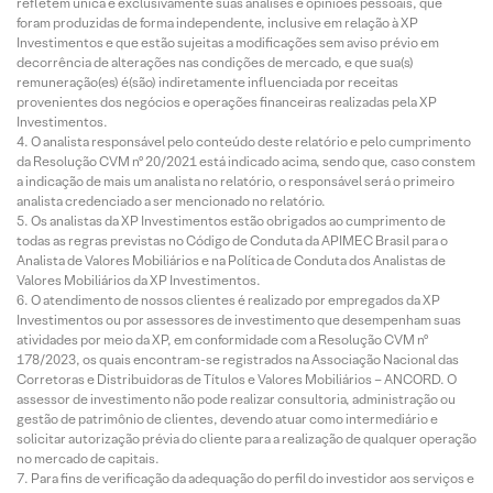
refletem única e exclusivamente suas análises e opiniões pessoais, que
foram produzidas de forma independente, inclusive em relação à XP
Investimentos e que estão sujeitas a modificações sem aviso prévio em
decorrência de alterações nas condições de mercado, e que sua(s)
remuneração(es) é(são) indiretamente influenciada por receitas
provenientes dos negócios e operações financeiras realizadas pela XP
Investimentos.
O analista responsável pelo conteúdo deste relatório e pelo cumprimento
da Resolução CVM nº 20/2021 está indicado acima, sendo que, caso constem
a indicação de mais um analista no relatório, o responsável será o primeiro
analista credenciado a ser mencionado no relatório.
Os analistas da XP Investimentos estão obrigados ao cumprimento de
todas as regras previstas no Código de Conduta da APIMEC Brasil para o
Analista de Valores Mobiliários e na Política de Conduta dos Analistas de
Valores Mobiliários da XP Investimentos.
O atendimento de nossos clientes é realizado por empregados da XP
Investimentos ou por assessores de investimento que desempenham suas
atividades por meio da XP, em conformidade com a Resolução CVM nº
178/2023, os quais encontram-se registrados na Associação Nacional das
Corretoras e Distribuidoras de Títulos e Valores Mobiliários – ANCORD. O
assessor de investimento não pode realizar consultoria, administração ou
gestão de patrimônio de clientes, devendo atuar como intermediário e
solicitar autorização prévia do cliente para a realização de qualquer operação
no mercado de capitais.
Para fins de verificação da adequação do perfil do investidor aos serviços e