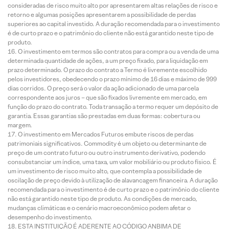
consideradas de risco muito alto por apresentarem altas relações de risco e
retorno e algumas posições apresentarem a possibilidade de perdas
superiores ao capital investido. A duração recomendada para o investimento
é de curto prazo e o patrimônio do cliente não está garantido neste tipo de
produto.
O investimento em termos são contratos para compra ou a venda de uma
determinada quantidade de ações, a um preço fixado, para liquidação em
prazo determinado. O prazo do contrato a Termo é livremente escolhido
pelos investidores, obedecendo o prazo mínimo de 16 dias e máximo de 999
dias corridos. O preço será o valor da ação adicionado de uma parcela
correspondente aos juros – que são fixados livremente em mercado, em
função do prazo do contrato. Toda transação a termo requer um depósito de
garantia. Essas garantias são prestadas em duas formas: cobertura ou
margem.
O investimento em Mercados Futuros embute riscos de perdas
patrimoniais significativos. Commodity é um objeto ou determinante de
preço de um contrato futuro ou outro instrumento derivativo, podendo
consubstanciar um índice, uma taxa, um valor mobiliário ou produto físico. É
um investimento de risco muito alto, que contempla a possibilidade de
oscilação de preço devido à utilização de alavancagem financeira. A duração
recomendada para o investimento é de curto prazo e o patrimônio do cliente
não está garantido neste tipo de produto. As condições de mercado,
mudanças climáticas e o cenário macroeconômico podem afetar o
desempenho do investimento.
ESTA INSTITUIÇÃO É ADERENTE AO CÓDIGO ANBIMA DE