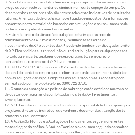
A rentabilidade de produtos financeiros pode apresentar variações e seu
preço ou valor pode aumentar ou diminuir num curto espaço de tempo. Os
desempenhos anteriores não são necessariamente indicativos de resultados
futuros. A rentabilidade divulgada não é líquida de impostos. As informações
presentes neste material são baseadas em simulações e os resultados reais
poderão ser significativamente diferentes.
Este relatório é destinado à circulação exclusiva para a rede de
relacionamento da XP Investimentos, incluindo assessores de
investimentos da XP e clientes da XP, podendo também ser divulgado no site
da XP. Fica proibida sua reprodução ou redistribuição para qualquer pessoa,
no todo ou em parte, qualquer que seja o propósito, sem o prévio
consentimento expresso da XP Investimentos.
0800 77 20202. A Ouvidoria da XP Investimentos tem a missão de servir
de canal de contato sempre que os clientes que não se sentirem satisfeitos
com as soluções dadas pela empresa aos seus problemas. O contato pode
ser realizado por meio do telefone: 0800 722 3710.
O custo da operação e a política de cobrança estão definidos nas tabelas
de custos operacionais disponibilizadas no site da XP Investimentos:
www.xpi.com.br.
A XP Investimentos se exime de qualquer responsabilidade por quaisquer
prejuízos, diretos ou indiretos, que venham a decorrer da utilização deste
relatório ou seu conteúdo.
A Avaliação Técnica e a Avaliação de Fundamentos seguem diferentes
metodologias de análise. A Análise Técnica é executada seguindo conceitos
como tendência, suporte, resistência, candles, volumes, médias móveis