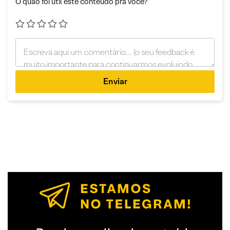
O quão foi útil este conteúdo pra você?
Enviar