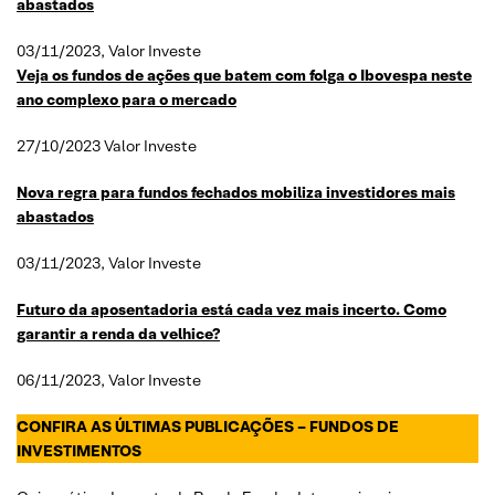
abastados
03/11/2023, Valor Investe
Veja os fundos de ações que batem com folga o Ibovespa neste
ano complexo para o mercado
27/10/2023 Valor Investe
Nova regra para fundos fechados mobiliza investidores mais
abastados
03/11/2023, Valor Investe
Futuro da aposentadoria está cada vez mais incerto. Como
garantir a renda da velhice?
06/11/2023, Valor Investe
CONFIRA AS ÚLTIMAS PUBLICAÇÕES – FUNDOS DE
INVESTIMENTOS