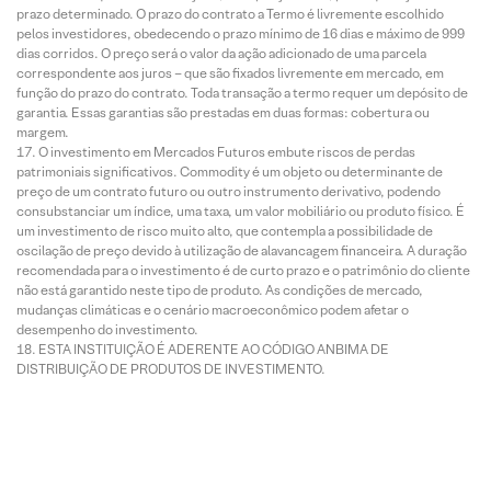
prazo determinado. O prazo do contrato a Termo é livremente escolhido
pelos investidores, obedecendo o prazo mínimo de 16 dias e máximo de 999
dias corridos. O preço será o valor da ação adicionado de uma parcela
correspondente aos juros – que são fixados livremente em mercado, em
função do prazo do contrato. Toda transação a termo requer um depósito de
garantia. Essas garantias são prestadas em duas formas: cobertura ou
margem.
O investimento em Mercados Futuros embute riscos de perdas
patrimoniais significativos. Commodity é um objeto ou determinante de
preço de um contrato futuro ou outro instrumento derivativo, podendo
consubstanciar um índice, uma taxa, um valor mobiliário ou produto físico. É
um investimento de risco muito alto, que contempla a possibilidade de
oscilação de preço devido à utilização de alavancagem financeira. A duração
recomendada para o investimento é de curto prazo e o patrimônio do cliente
não está garantido neste tipo de produto. As condições de mercado,
mudanças climáticas e o cenário macroeconômico podem afetar o
desempenho do investimento.
ESTA INSTITUIÇÃO É ADERENTE AO CÓDIGO ANBIMA DE
DISTRIBUIÇÃO DE PRODUTOS DE INVESTIMENTO.