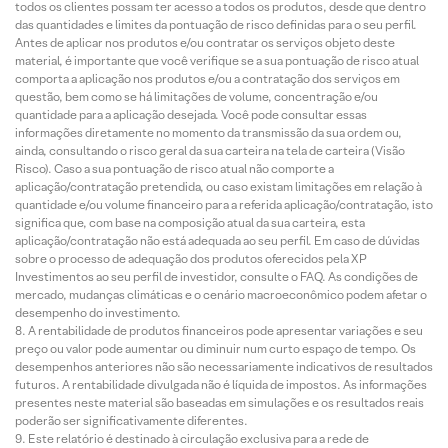
todos os clientes possam ter acesso a todos os produtos, desde que dentro
das quantidades e limites da pontuação de risco definidas para o seu perfil.
Antes de aplicar nos produtos e/ou contratar os serviços objeto deste
material, é importante que você verifique se a sua pontuação de risco atual
comporta a aplicação nos produtos e/ou a contratação dos serviços em
questão, bem como se há limitações de volume, concentração e/ou
quantidade para a aplicação desejada. Você pode consultar essas
informações diretamente no momento da transmissão da sua ordem ou,
ainda, consultando o risco geral da sua carteira na tela de carteira (Visão
Risco). Caso a sua pontuação de risco atual não comporte a
aplicação/contratação pretendida, ou caso existam limitações em relação à
quantidade e/ou volume financeiro para a referida aplicação/contratação, isto
significa que, com base na composição atual da sua carteira, esta
aplicação/contratação não está adequada ao seu perfil. Em caso de dúvidas
sobre o processo de adequação dos produtos oferecidos pela XP
Investimentos ao seu perfil de investidor, consulte o FAQ. As condições de
mercado, mudanças climáticas e o cenário macroeconômico podem afetar o
desempenho do investimento.
A rentabilidade de produtos financeiros pode apresentar variações e seu
preço ou valor pode aumentar ou diminuir num curto espaço de tempo. Os
desempenhos anteriores não são necessariamente indicativos de resultados
futuros. A rentabilidade divulgada não é líquida de impostos. As informações
presentes neste material são baseadas em simulações e os resultados reais
poderão ser significativamente diferentes.
Este relatório é destinado à circulação exclusiva para a rede de