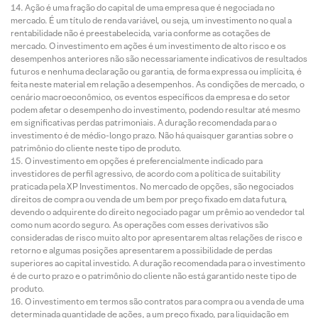
Ação é uma fração do capital de uma empresa que é negociada no
mercado. É um título de renda variável, ou seja, um investimento no qual a
rentabilidade não é preestabelecida, varia conforme as cotações de
mercado. O investimento em ações é um investimento de alto risco e os
desempenhos anteriores não são necessariamente indicativos de resultados
futuros e nenhuma declaração ou garantia, de forma expressa ou implícita, é
feita neste material em relação a desempenhos. As condições de mercado, o
cenário macroeconômico, os eventos específicos da empresa e do setor
podem afetar o desempenho do investimento, podendo resultar até mesmo
em significativas perdas patrimoniais. A duração recomendada para o
investimento é de médio-longo prazo. Não há quaisquer garantias sobre o
patrimônio do cliente neste tipo de produto.
O investimento em opções é preferencialmente indicado para
investidores de perfil agressivo, de acordo com a política de suitability
praticada pela XP Investimentos. No mercado de opções, são negociados
direitos de compra ou venda de um bem por preço fixado em data futura,
devendo o adquirente do direito negociado pagar um prêmio ao vendedor tal
como num acordo seguro. As operações com esses derivativos são
consideradas de risco muito alto por apresentarem altas relações de risco e
retorno e algumas posições apresentarem a possibilidade de perdas
superiores ao capital investido. A duração recomendada para o investimento
é de curto prazo e o patrimônio do cliente não está garantido neste tipo de
produto.
O investimento em termos são contratos para compra ou a venda de uma
determinada quantidade de ações, a um preço fixado, para liquidação em