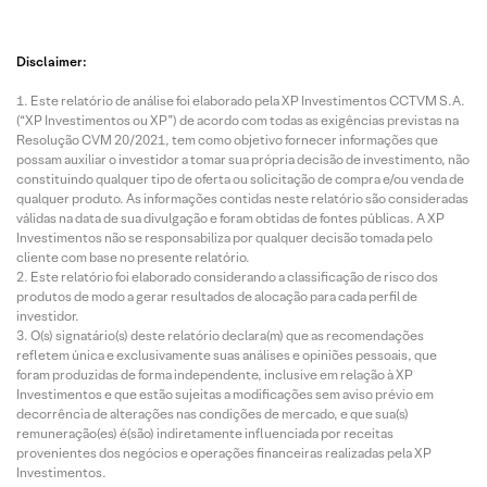
Disclaimer:
Este relatório de análise foi elaborado pela XP Investimentos CCTVM S.A.
(“XP Investimentos ou XP”) de acordo com todas as exigências previstas na
Resolução CVM 20/2021, tem como objetivo fornecer informações que
possam auxiliar o investidor a tomar sua própria decisão de investimento, não
constituindo qualquer tipo de oferta ou solicitação de compra e/ou venda de
qualquer produto. As informações contidas neste relatório são consideradas
válidas na data de sua divulgação e foram obtidas de fontes públicas. A XP
Investimentos não se responsabiliza por qualquer decisão tomada pelo
cliente com base no presente relatório.
Este relatório foi elaborado considerando a classificação de risco dos
produtos de modo a gerar resultados de alocação para cada perfil de
investidor.
O(s) signatário(s) deste relatório declara(m) que as recomendações
refletem única e exclusivamente suas análises e opiniões pessoais, que
foram produzidas de forma independente, inclusive em relação à XP
Investimentos e que estão sujeitas a modificações sem aviso prévio em
decorrência de alterações nas condições de mercado, e que sua(s)
remuneração(es) é(são) indiretamente influenciada por receitas
provenientes dos negócios e operações financeiras realizadas pela XP
Investimentos.