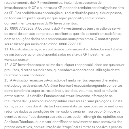
relacionamento da XP Investimentos, incluindo assessores de
investimentos da XP e clientes da XP, podendo também ser divulgado no site
da XP. Fica proibida sua reprodução ou redistribuição para qualquer pessoa,
no todo ou em parte, qualquer que seja o propósito, sem o prévio
consentimento expresso da XP Investimentos.
0800 77 20202. A Ouvidoria da XP Investimentos tem a missão de servir
de canal de contato sempre que os clientes que não se sentirem satisfeitos
com as soluções dadas pela empresa aos seus problemas. O contato pode
ser realizado por meio do telefone: 0800 722 3710.
O custo da operação e a política de cobrança estão definidos nas tabelas
de custos operacionais disponibilizadas no site da XP Investimentos:
www.xpi.com.br.
A XP Investimentos se exime de qualquer responsabilidade por quaisquer
prejuízos, diretos ou indiretos, que venham a decorrer da utilização deste
relatório ou seu conteúdo.
A Avaliação Técnica e a Avaliação de Fundamentos seguem diferentes
metodologias de análise. A Análise Técnica é executada seguindo conceitos
como tendência, suporte, resistência, candles, volumes, médias móveis
entre outros. Já a Análise Fundamentalista utiliza como informação os
resultados divulgados pelas companhias emissoras e suas projeções. Desta
forma, as opiniões dos Analistas Fundamentalistas, que buscam os melhores
retornos dadas as condições de mercado, o cenário macroeconômico e os
eventos específicos da empresa e do setor, podem divergir das opiniões dos
Analistas Técnicos, que visam identificar os movimentos mais prováveis dos
preços dos ativos, com utilização de “stops” para limitar as possíveis perdas.