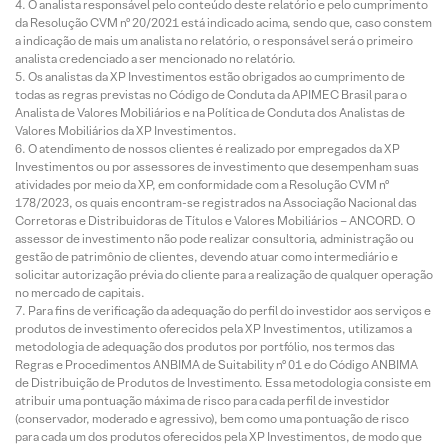
O analista responsável pelo conteúdo deste relatório e pelo cumprimento
da Resolução CVM nº 20/2021 está indicado acima, sendo que, caso constem
a indicação de mais um analista no relatório, o responsável será o primeiro
analista credenciado a ser mencionado no relatório.
Os analistas da XP Investimentos estão obrigados ao cumprimento de
todas as regras previstas no Código de Conduta da APIMEC Brasil para o
Analista de Valores Mobiliários e na Política de Conduta dos Analistas de
Valores Mobiliários da XP Investimentos.
O atendimento de nossos clientes é realizado por empregados da XP
Investimentos ou por assessores de investimento que desempenham suas
atividades por meio da XP, em conformidade com a Resolução CVM nº
178/2023, os quais encontram-se registrados na Associação Nacional das
Corretoras e Distribuidoras de Títulos e Valores Mobiliários – ANCORD. O
assessor de investimento não pode realizar consultoria, administração ou
gestão de patrimônio de clientes, devendo atuar como intermediário e
solicitar autorização prévia do cliente para a realização de qualquer operação
no mercado de capitais.
Para fins de verificação da adequação do perfil do investidor aos serviços e
produtos de investimento oferecidos pela XP Investimentos, utilizamos a
metodologia de adequação dos produtos por portfólio, nos termos das
Regras e Procedimentos ANBIMA de Suitability nº 01 e do Código ANBIMA
de Distribuição de Produtos de Investimento. Essa metodologia consiste em
atribuir uma pontuação máxima de risco para cada perfil de investidor
(conservador, moderado e agressivo), bem como uma pontuação de risco
para cada um dos produtos oferecidos pela XP Investimentos, de modo que