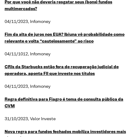
Por que você não deveria resgatar seus (bons) fundos
multimercados?
04/11/2023, Infomoney
Fim da alta de juros nos EUA? Ibiuna vê probabilidade como
relevante e volta “cautelosamente” ao risco
04/11/1012, Infomoney
CRIs
da Starbucks estão fora de recuperação judicial de
operadora, aponta FII que investe nos títulos
04/11/2023, Infomoney
Regra definitiva para
Fiagro
é tema de consulta pública da
CVM
31/10/2023, Valor Investe
Nova regra para fundos fechados mobiliza investidores mais