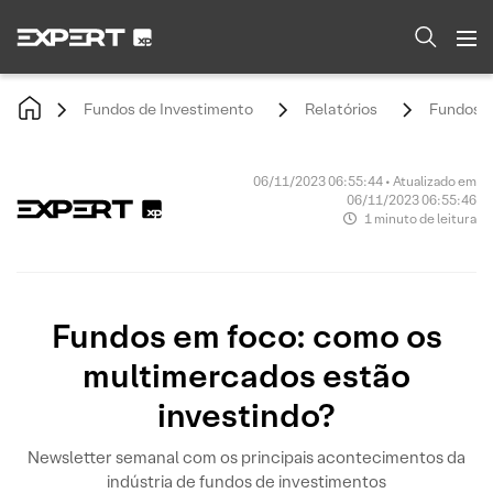
Fundos de Investimento
Relatórios
Fundos e
06/11/2023 06:55:44 • Atualizado em
06/11/2023 06:55:46
1 minuto de leitura
Fundos em foco: como os
multimercados estão
investindo?
Newsletter semanal com os principais acontecimentos da
indústria de fundos de investimentos