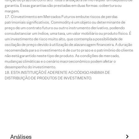
garantia. Essas garantias são prestadas em duas formas: cobertura ou
margem.
O investimento em Mercados Futuros embute riscos de perdas
patrimoniais significativos. Commodity é um objeto ou determinante de
preço de um contrato futuro ou outro instrumento derivativo, podendo
consubstanciar um índice, uma taxa, um valor mobiliário ou produto físico. É
um investimento de risco muito alto, que contempla a possibilidade de
oscilação de preço devido à utilização de alavancagem financeira. A duração
recomendada para o investimento é de curto prazo e o patrimônio do cliente
não está garantido neste tipo de produto. As condições de mercado,
mudanças climáticas e o cenário macroeconômico podem afetar o
desempenho do investimento.
ESTA INSTITUIÇÃO É ADERENTE AO CÓDIGO ANBIMA DE
DISTRIBUIÇÃO DE PRODUTOS DE INVESTIMENTO.
Análises