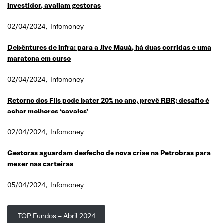
investidor, avaliam gestoras
02/04/2024, Infomoney
Debêntures de infra: para a Jive Mauá, há duas corridas e uma
maratona em curso
02/04/2024, Infomoney
Retorno dos FIIs pode bater 20% no ano, prevê RBR; desafio é
achar melhores ‘cavalos’
02/04/2024, Infomoney
Gestoras aguardam desfecho de nova crise na Petrobras para
mexer nas carteiras
05/04/2024, Infomoney
TOP Fundos – Abril 2024