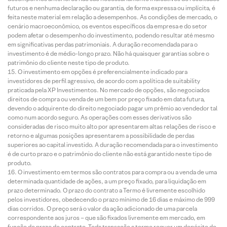
futuros e nenhuma declaração ou garantia, de forma expressa ou implícita, é
feita neste material em relação a desempenhos. As condições de mercado, o
cenário macroeconômico, os eventos específicos da empresa e do setor
podem afetar o desempenho do investimento, podendo resultar até mesmo
em significativas perdas patrimoniais. A duração recomendada para o
investimento é de médio-longo prazo. Não há quaisquer garantias sobre o
patrimônio do cliente neste tipo de produto.
O investimento em opções é preferencialmente indicado para
investidores de perfil agressivo, de acordo com a política de suitability
praticada pela XP Investimentos. No mercado de opções, são negociados
direitos de compra ou venda de um bem por preço fixado em data futura,
devendo o adquirente do direito negociado pagar um prêmio ao vendedor tal
como num acordo seguro. As operações com esses derivativos são
consideradas de risco muito alto por apresentarem altas relações de risco e
retorno e algumas posições apresentarem a possibilidade de perdas
superiores ao capital investido. A duração recomendada para o investimento
é de curto prazo e o patrimônio do cliente não está garantido neste tipo de
produto.
O investimento em termos são contratos para compra ou a venda de uma
determinada quantidade de ações, a um preço fixado, para liquidação em
prazo determinado. O prazo do contrato a Termo é livremente escolhido
pelos investidores, obedecendo o prazo mínimo de 16 dias e máximo de 999
dias corridos. O preço será o valor da ação adicionado de uma parcela
correspondente aos juros – que são fixados livremente em mercado, em
função do prazo do contrato. Toda transação a termo requer um depósito de