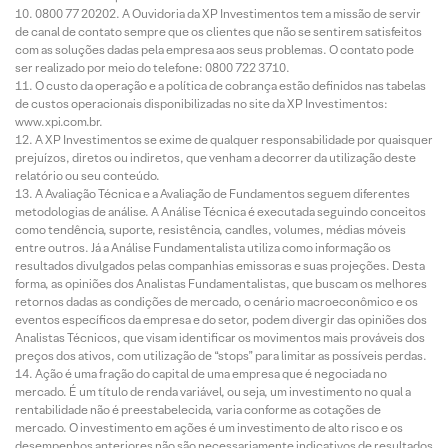
0800 77 20202. A Ouvidoria da XP Investimentos tem a missão de servir
de canal de contato sempre que os clientes que não se sentirem satisfeitos
com as soluções dadas pela empresa aos seus problemas. O contato pode
ser realizado por meio do telefone: 0800 722 3710.
O custo da operação e a política de cobrança estão definidos nas tabelas
de custos operacionais disponibilizadas no site da XP Investimentos:
www.xpi.com.br.
A XP Investimentos se exime de qualquer responsabilidade por quaisquer
prejuízos, diretos ou indiretos, que venham a decorrer da utilização deste
relatório ou seu conteúdo.
A Avaliação Técnica e a Avaliação de Fundamentos seguem diferentes
metodologias de análise. A Análise Técnica é executada seguindo conceitos
como tendência, suporte, resistência, candles, volumes, médias móveis
entre outros. Já a Análise Fundamentalista utiliza como informação os
resultados divulgados pelas companhias emissoras e suas projeções. Desta
forma, as opiniões dos Analistas Fundamentalistas, que buscam os melhores
retornos dadas as condições de mercado, o cenário macroeconômico e os
eventos específicos da empresa e do setor, podem divergir das opiniões dos
Analistas Técnicos, que visam identificar os movimentos mais prováveis dos
preços dos ativos, com utilização de “stops” para limitar as possíveis perdas.
Ação é uma fração do capital de uma empresa que é negociada no
mercado. É um título de renda variável, ou seja, um investimento no qual a
rentabilidade não é preestabelecida, varia conforme as cotações de
mercado. O investimento em ações é um investimento de alto risco e os
desempenhos anteriores não são necessariamente indicativos de resultados