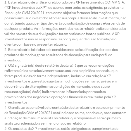
Este relatório de análise foi elaborado pela XP Investimentos CCTVM S.A.
(“XP Investimentos ou XP”) de acordo com todas as exigências previstas na
Resolução CVM 20/2021, tem como objetivo fornecer informações que
possam auxiliar o investidor a tomar sua própria decisão de investimento, não
constituindo qualquer tipo de oferta ou solicitação de compra e/ou venda de
qualquer produto. As informações contidas neste relatório são consideradas
válidas na data de sua divulgação e foram obtidas de fontes públicas. A XP
Investimentos não se responsabiliza por qualquer decisão tomada pelo
cliente com base no presente relatório.
Este relatório foi elaborado considerando a classificação de risco dos
produtos de modo a gerar resultados de alocação para cada perfil de
investidor.
O(s) signatário(s) deste relatório declara(m) que as recomendações
refletem única e exclusivamente suas análises e opiniões pessoais, que
foram produzidas de forma independente, inclusive em relação à XP
Investimentos e que estão sujeitas a modificações sem aviso prévio em
decorrência de alterações nas condições de mercado, e que sua(s)
remuneração(es) é(são) indiretamente influenciada por receitas
provenientes dos negócios e operações financeiras realizadas pela XP
Investimentos.
O analista responsável pelo conteúdo deste relatório e pelo cumprimento
da Resolução CVM nº 20/2021 está indicado acima, sendo que, caso constem
a indicação de mais um analista no relatório, o responsável será o primeiro
analista credenciado a ser mencionado no relatório.
Os analistas da XP Investimentos estão obrigados ao cumprimento de