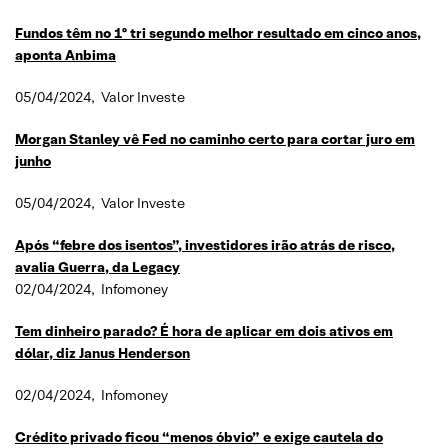
Fundos têm no 1º tri segundo melhor resultado em cinco anos,
aponta Anbima
05/04/2024, Valor Investe
Morgan Stanley vê Fed no caminho certo para cortar juro em
junho
05/04/2024, Valor Investe
Após “febre dos isentos”, investidores irão atrás de risco,
avalia Guerra, da Legacy
02/04/2024, Infomoney
Tem dinheiro parado? É hora de aplicar em dois ativos em
dólar, diz Janus Henderson
02/04/2024, Infomoney
Crédito privado ficou “menos óbvio” e exige cautela do