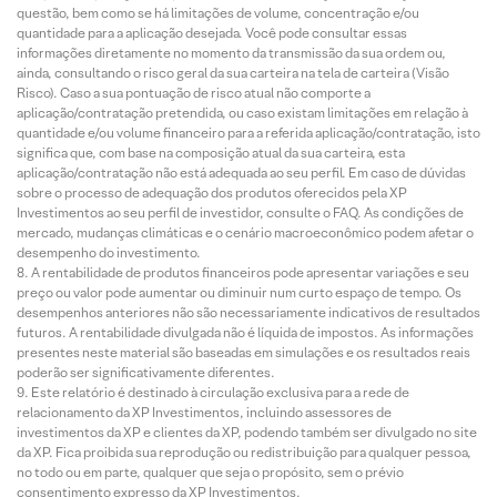
questão, bem como se há limitações de volume, concentração e/ou
quantidade para a aplicação desejada. Você pode consultar essas
informações diretamente no momento da transmissão da sua ordem ou,
ainda, consultando o risco geral da sua carteira na tela de carteira (Visão
Risco). Caso a sua pontuação de risco atual não comporte a
aplicação/contratação pretendida, ou caso existam limitações em relação à
quantidade e/ou volume financeiro para a referida aplicação/contratação, isto
significa que, com base na composição atual da sua carteira, esta
aplicação/contratação não está adequada ao seu perfil. Em caso de dúvidas
sobre o processo de adequação dos produtos oferecidos pela XP
Investimentos ao seu perfil de investidor, consulte o FAQ. As condições de
mercado, mudanças climáticas e o cenário macroeconômico podem afetar o
desempenho do investimento.
A rentabilidade de produtos financeiros pode apresentar variações e seu
preço ou valor pode aumentar ou diminuir num curto espaço de tempo. Os
desempenhos anteriores não são necessariamente indicativos de resultados
futuros. A rentabilidade divulgada não é líquida de impostos. As informações
presentes neste material são baseadas em simulações e os resultados reais
poderão ser significativamente diferentes.
Este relatório é destinado à circulação exclusiva para a rede de
relacionamento da XP Investimentos, incluindo assessores de
investimentos da XP e clientes da XP, podendo também ser divulgado no site
da XP. Fica proibida sua reprodução ou redistribuição para qualquer pessoa,
no todo ou em parte, qualquer que seja o propósito, sem o prévio
consentimento expresso da XP Investimentos.