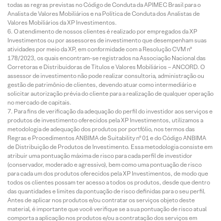
todas as regras previstas no Código de Conduta da APIMEC Brasil para o
Analista de Valores Mobiliários e na Política de Conduta dos Analistas de
Valores Mobiliários da XP Investimentos.
O atendimento de nossos clientes é realizado por empregados da XP
Investimentos ou por assessores de investimento que desempenham suas
atividades por meio da XP, em conformidade com a Resolução CVM nº
178/2023, os quais encontram-se registrados na Associação Nacional das
Corretoras e Distribuidoras de Títulos e Valores Mobiliários – ANCORD. O
assessor de investimento não pode realizar consultoria, administração ou
gestão de patrimônio de clientes, devendo atuar como intermediário e
solicitar autorização prévia do cliente para a realização de qualquer operação
no mercado de capitais.
Para fins de verificação da adequação do perfil do investidor aos serviços e
produtos de investimento oferecidos pela XP Investimentos, utilizamos a
metodologia de adequação dos produtos por portfólio, nos termos das
Regras e Procedimentos ANBIMA de Suitability nº 01 e do Código ANBIMA
de Distribuição de Produtos de Investimento. Essa metodologia consiste em
atribuir uma pontuação máxima de risco para cada perfil de investidor
(conservador, moderado e agressivo), bem como uma pontuação de risco
para cada um dos produtos oferecidos pela XP Investimentos, de modo que
todos os clientes possam ter acesso a todos os produtos, desde que dentro
das quantidades e limites da pontuação de risco definidas para o seu perfil.
Antes de aplicar nos produtos e/ou contratar os serviços objeto deste
material, é importante que você verifique se a sua pontuação de risco atual
comporta a aplicação nos produtos e/ou a contratação dos serviços em