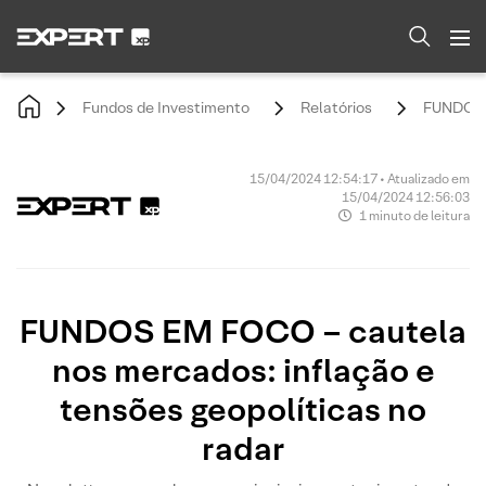
Fundos de Investimento
Relatórios
FUNDOS E
15/04/2024 12:54:17 • Atualizado em
15/04/2024 12:56:03
1 minuto de leitura
FUNDOS EM FOCO – cautela
nos mercados: inflação e
tensões geopolíticas no
radar