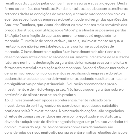
resultados divulgados pelas companhias emissoras e suas projeções. Desta
forma, as opiniões dos Analistas Fundamentalistas, que buscam os melhores
retornos dadas as condições de mercado, o cenário macroeconômico e os
eventos específicos da empresa e do setor, podem divergir das opiniões dos
Analistas Técnicos, que visam identificar os movimentos mais prováveis dos
preços dos ativos, com utilização de “stops” para limitar as possíveis perdas.
Ação é uma fração do capital de uma empresa que é negociada no
mercado. É um título de renda variável, ou seja, um investimento no qual a
rentabilidade não é preestabelecida, varia conforme as cotações de
mercado. O investimento em ações é um investimento de alto risco e os
desempenhos anteriores não são necessariamente indicativos de resultados
futuros e nenhuma declaração ou garantia, de forma expressa ou implícita, é
feita neste material em relação a desempenhos. As condições de mercado, o
cenário macroeconômico, os eventos específicos da empresa e do setor
podem afetar o desempenho do investimento, podendo resultar até mesmo
em significativas perdas patrimoniais. A duração recomendada para o
investimento é de médio-longo prazo. Não há quaisquer garantias sobre o
patrimônio do cliente neste tipo de produto.
O investimento em opções é preferencialmente indicado para
investidores de perfil agressivo, de acordo com a política de suitability
praticada pela XP Investimentos. No mercado de opções, são negociados
direitos de compra ou venda de um bem por preço fixado em data futura,
devendo o adquirente do direito negociado pagar um prêmio ao vendedor tal
como num acordo seguro. As operações com esses derivativos são
consideradas de risco muito alto por apresentarem altas relações de risco e