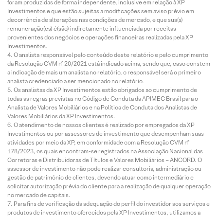
foram produzidas de forma independente, inclusive em relação à XP
Investimentos e que estão sujeitas a modificações sem aviso prévio em
decorrência de alterações nas condições de mercado, e que sua(s)
remuneração(es) é(são) indiretamente influenciada por receitas
provenientes dos negócios e operações financeiras realizadas pela XP
Investimentos.
O analista responsável pelo conteúdo deste relatório e pelo cumprimento
da Resolução CVM nº 20/2021 está indicado acima, sendo que, caso constem
a indicação de mais um analista no relatório, o responsável será o primeiro
analista credenciado a ser mencionado no relatório.
Os analistas da XP Investimentos estão obrigados ao cumprimento de
todas as regras previstas no Código de Conduta da APIMEC Brasil para o
Analista de Valores Mobiliários e na Política de Conduta dos Analistas de
Valores Mobiliários da XP Investimentos.
O atendimento de nossos clientes é realizado por empregados da XP
Investimentos ou por assessores de investimento que desempenham suas
atividades por meio da XP, em conformidade com a Resolução CVM nº
178/2023, os quais encontram-se registrados na Associação Nacional das
Corretoras e Distribuidoras de Títulos e Valores Mobiliários – ANCORD. O
assessor de investimento não pode realizar consultoria, administração ou
gestão de patrimônio de clientes, devendo atuar como intermediário e
solicitar autorização prévia do cliente para a realização de qualquer operação
no mercado de capitais.
Para fins de verificação da adequação do perfil do investidor aos serviços e
produtos de investimento oferecidos pela XP Investimentos, utilizamos a