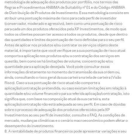
metodologia de adequação dos produtos por portfólio, nos termos das
Regras e Procedimentos ANBIMA de Suitability nº 01 e do Código ANBIMA
de Distribuição de Produtos de Investimento. Essa metodologia consiste em
atribuir uma pontuação máxima de risco para cada perfil de investidor
(conservador, moderado e agressivo), bem como uma pontuação de risco
para cada um dos produtos oferecidos pela XP Investimentos, de modo que
todos os clientes possam ter acesso a todos os produtos, desde que dentro
das quantidades e limites da pontuação de risco definidas para o seu perfil.
Antes de aplicar nos produtos e/ou contratar os serviços objeto deste
material, é importante que você verifique se a sua pontuação de risco atual
comporta a aplicação nos produtos e/ou a contratação dos serviços em
questão, bem como se há limitações de volume, concentração e/ou
quantidade para a aplicação desejada. Você pode consultar essas
informações diretamente no momento da transmissão da sua ordem ou,
ainda, consultando o risco geral da sua carteira na tela de carteira (Visão
Risco). Caso a sua pontuação de risco atual não comporte a
aplicação/contratação pretendida, ou caso existam limitações em relação à
quantidade e/ou volume financeiro para a referida aplicação/contratação, isto
significa que, com base na composição atual da sua carteira, esta
aplicação/contratação não está adequada ao seu perfil. Em caso de dúvidas
sobre o processo de adequação dos produtos oferecidos pela XP
Investimentos ao seu perfil de investidor, consulte o FAQ. As condições de
mercado, mudanças climáticas e o cenário macroeconômico podem afetar o
desempenho do investimento.
A rentabilidade de produtos financeiros pode apresentar variações e seu