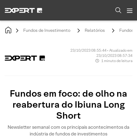
Fundos de Investimento
Relatórios
Fundos e
23/10/2023 08:55:44 • Atualizado em
23/10/2023 08:57:34
1 minuto de leitura
Fundos em foco: de olho na
reabertura do Ibiuna Long
Short
Newsletter semanal com os principais acontecimentos da
indústria de fundos de investimentos