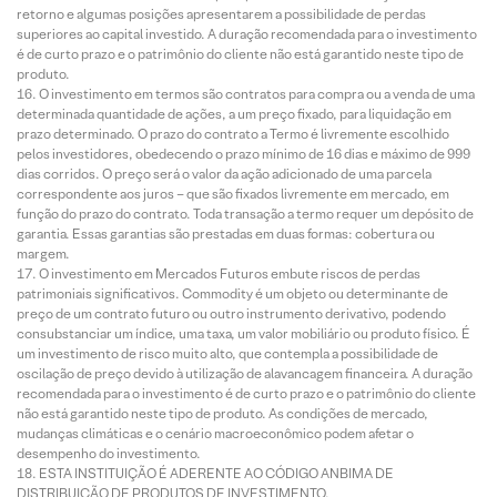
retorno e algumas posições apresentarem a possibilidade de perdas
superiores ao capital investido. A duração recomendada para o investimento
é de curto prazo e o patrimônio do cliente não está garantido neste tipo de
produto.
O investimento em termos são contratos para compra ou a venda de uma
determinada quantidade de ações, a um preço fixado, para liquidação em
prazo determinado. O prazo do contrato a Termo é livremente escolhido
pelos investidores, obedecendo o prazo mínimo de 16 dias e máximo de 999
dias corridos. O preço será o valor da ação adicionado de uma parcela
correspondente aos juros – que são fixados livremente em mercado, em
função do prazo do contrato. Toda transação a termo requer um depósito de
garantia. Essas garantias são prestadas em duas formas: cobertura ou
margem.
O investimento em Mercados Futuros embute riscos de perdas
patrimoniais significativos. Commodity é um objeto ou determinante de
preço de um contrato futuro ou outro instrumento derivativo, podendo
consubstanciar um índice, uma taxa, um valor mobiliário ou produto físico. É
um investimento de risco muito alto, que contempla a possibilidade de
oscilação de preço devido à utilização de alavancagem financeira. A duração
recomendada para o investimento é de curto prazo e o patrimônio do cliente
não está garantido neste tipo de produto. As condições de mercado,
mudanças climáticas e o cenário macroeconômico podem afetar o
desempenho do investimento.
ESTA INSTITUIÇÃO É ADERENTE AO CÓDIGO ANBIMA DE
DISTRIBUIÇÃO DE PRODUTOS DE INVESTIMENTO.