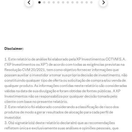
Disclaimer:
Este relatório de análise foi elaborado pela XP Investimentos CCTVM S.A.
(“XP Investimentos ou XP”) de acordo com todas as exigências previstas na
Resolução CVM 20/2021, tem como objetivo fornecer informações que
possam auxiliar o investidor a tomar sua própria decisão de investimento, não
constituindo qualquer tipo de oferta ou solicitação de compra e/ou venda de
qualquer produto. As informações contidas neste relatório são consideradas
válidas na data de sua divulgação e foram obtidas de fontes públicas. A XP
Investimentos não se responsabiliza por qualquer decisão tomada pelo
cliente com base no presente relatório.
Este relatório foi elaborado considerando a classificação de risco dos
produtos de modo a gerar resultados de alocação para cada perfil de
investidor.
O(s) signatário(s) deste relatório declara(m) que as recomendações
refletem única e exclusivamente suas análises e opiniões pessoais, que