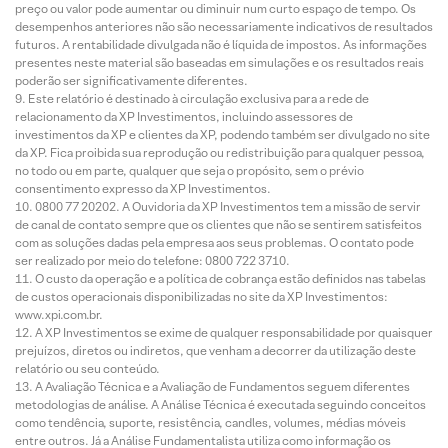
preço ou valor pode aumentar ou diminuir num curto espaço de tempo. Os
desempenhos anteriores não são necessariamente indicativos de resultados
futuros. A rentabilidade divulgada não é líquida de impostos. As informações
presentes neste material são baseadas em simulações e os resultados reais
poderão ser significativamente diferentes.
Este relatório é destinado à circulação exclusiva para a rede de
relacionamento da XP Investimentos, incluindo assessores de
investimentos da XP e clientes da XP, podendo também ser divulgado no site
da XP. Fica proibida sua reprodução ou redistribuição para qualquer pessoa,
no todo ou em parte, qualquer que seja o propósito, sem o prévio
consentimento expresso da XP Investimentos.
0800 77 20202. A Ouvidoria da XP Investimentos tem a missão de servir
de canal de contato sempre que os clientes que não se sentirem satisfeitos
com as soluções dadas pela empresa aos seus problemas. O contato pode
ser realizado por meio do telefone: 0800 722 3710.
O custo da operação e a política de cobrança estão definidos nas tabelas
de custos operacionais disponibilizadas no site da XP Investimentos:
www.xpi.com.br.
A XP Investimentos se exime de qualquer responsabilidade por quaisquer
prejuízos, diretos ou indiretos, que venham a decorrer da utilização deste
relatório ou seu conteúdo.
A Avaliação Técnica e a Avaliação de Fundamentos seguem diferentes
metodologias de análise. A Análise Técnica é executada seguindo conceitos
como tendência, suporte, resistência, candles, volumes, médias móveis
entre outros. Já a Análise Fundamentalista utiliza como informação os