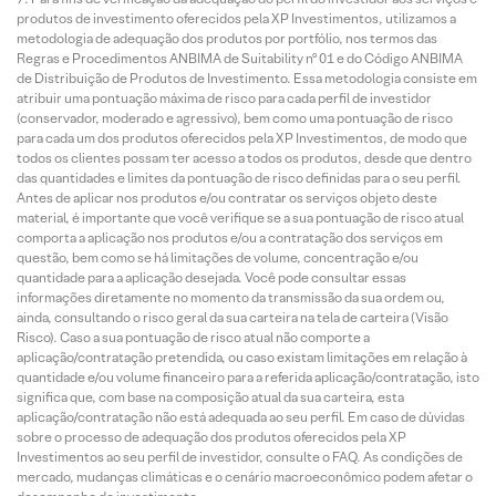
produtos de investimento oferecidos pela XP Investimentos, utilizamos a
metodologia de adequação dos produtos por portfólio, nos termos das
Regras e Procedimentos ANBIMA de Suitability nº 01 e do Código ANBIMA
de Distribuição de Produtos de Investimento. Essa metodologia consiste em
atribuir uma pontuação máxima de risco para cada perfil de investidor
(conservador, moderado e agressivo), bem como uma pontuação de risco
para cada um dos produtos oferecidos pela XP Investimentos, de modo que
todos os clientes possam ter acesso a todos os produtos, desde que dentro
das quantidades e limites da pontuação de risco definidas para o seu perfil.
Antes de aplicar nos produtos e/ou contratar os serviços objeto deste
material, é importante que você verifique se a sua pontuação de risco atual
comporta a aplicação nos produtos e/ou a contratação dos serviços em
questão, bem como se há limitações de volume, concentração e/ou
quantidade para a aplicação desejada. Você pode consultar essas
informações diretamente no momento da transmissão da sua ordem ou,
ainda, consultando o risco geral da sua carteira na tela de carteira (Visão
Risco). Caso a sua pontuação de risco atual não comporte a
aplicação/contratação pretendida, ou caso existam limitações em relação à
quantidade e/ou volume financeiro para a referida aplicação/contratação, isto
significa que, com base na composição atual da sua carteira, esta
aplicação/contratação não está adequada ao seu perfil. Em caso de dúvidas
sobre o processo de adequação dos produtos oferecidos pela XP
Investimentos ao seu perfil de investidor, consulte o FAQ. As condições de
mercado, mudanças climáticas e o cenário macroeconômico podem afetar o