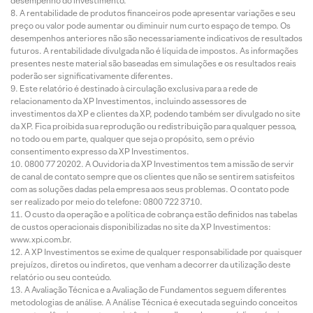
desempenho do investimento.
A rentabilidade de produtos financeiros pode apresentar variações e seu
preço ou valor pode aumentar ou diminuir num curto espaço de tempo. Os
desempenhos anteriores não são necessariamente indicativos de resultados
futuros. A rentabilidade divulgada não é líquida de impostos. As informações
presentes neste material são baseadas em simulações e os resultados reais
poderão ser significativamente diferentes.
Este relatório é destinado à circulação exclusiva para a rede de
relacionamento da XP Investimentos, incluindo assessores de
investimentos da XP e clientes da XP, podendo também ser divulgado no site
da XP. Fica proibida sua reprodução ou redistribuição para qualquer pessoa,
no todo ou em parte, qualquer que seja o propósito, sem o prévio
consentimento expresso da XP Investimentos.
0800 77 20202. A Ouvidoria da XP Investimentos tem a missão de servir
de canal de contato sempre que os clientes que não se sentirem satisfeitos
com as soluções dadas pela empresa aos seus problemas. O contato pode
ser realizado por meio do telefone: 0800 722 3710.
O custo da operação e a política de cobrança estão definidos nas tabelas
de custos operacionais disponibilizadas no site da XP Investimentos:
www.xpi.com.br.
A XP Investimentos se exime de qualquer responsabilidade por quaisquer
prejuízos, diretos ou indiretos, que venham a decorrer da utilização deste
relatório ou seu conteúdo.
A Avaliação Técnica e a Avaliação de Fundamentos seguem diferentes
metodologias de análise. A Análise Técnica é executada seguindo conceitos