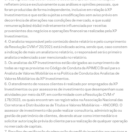
refletem única e exclusivamente suas análises e opiniões pessoais, que
foram produzidas de forma independente, inclusive em relação à XP
Investimentos e que estão sujeitas a modificações sem aviso prévio em
decorrência de alterações nas condições de mercado, e que sua(s)
remuneração(es) é(são) indiretamente influenciada por receitas
provenientes dos negócios e operações financeiras realizadas pela XP
Investimentos.
O analista responsável pelo conteúdo deste relatório e pelo cumprimento
da Resolução CVM nº 20/2021 está indicado acima, sendo que, caso constem
a indicação de mais um analista no relatório, o responsável será o primeiro
analista credenciado a ser mencionado no relatório.
Os analistas da XP Investimentos estão obrigados ao cumprimento de
todas as regras previstas no Código de Conduta da APIMEC Brasil para o
Analista de Valores Mobiliários e na Política de Conduta dos Analistas de
Valores Mobiliários da XP Investimentos.
O atendimento de nossos clientes é realizado por empregados da XP
Investimentos ou por assessores de investimento que desempenham suas
atividades por meio da XP, em conformidade com a Resolução CVM nº
178/2023, os quais encontram-se registrados na Associação Nacional das
Corretoras e Distribuidoras de Títulos e Valores Mobiliários – ANCORD. O
assessor de investimento não pode realizar consultoria, administração ou
gestão de patrimônio de clientes, devendo atuar como intermediário e
solicitar autorização prévia do cliente para a realização de qualquer operação
no mercado de capitais.
Para fins de verificação da adequação do perfil do investidor aos serviços e