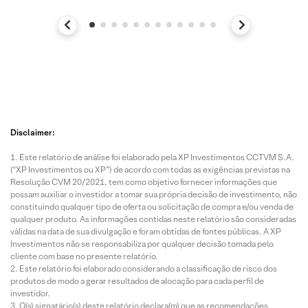
Disclaimer:
Este relatório de análise foi elaborado pela XP Investimentos CCTVM S.A.
(“XP Investimentos ou XP”) de acordo com todas as exigências previstas na
Resolução CVM 20/2021, tem como objetivo fornecer informações que
possam auxiliar o investidor a tomar sua própria decisão de investimento, não
constituindo qualquer tipo de oferta ou solicitação de compra e/ou venda de
qualquer produto. As informações contidas neste relatório são consideradas
válidas na data de sua divulgação e foram obtidas de fontes públicas. A XP
Investimentos não se responsabiliza por qualquer decisão tomada pelo
cliente com base no presente relatório.
Este relatório foi elaborado considerando a classificação de risco dos
produtos de modo a gerar resultados de alocação para cada perfil de
investidor.
O(s) signatário(s) deste relatório declara(m) que as recomendações