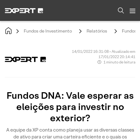
Fundos de Investimento
Relatórios
Fundos DN
14/01/2022 16:31:08 • Atualizado em
17/01/2022 20:14:41
1 minuto de leitura
Fundos DNA: Vale esperar as
eleições para investir no
exterior?
A equipe da XP conta como planeja usar as diversas classes
de ativo para criar uma carteira eficiente e o quais os