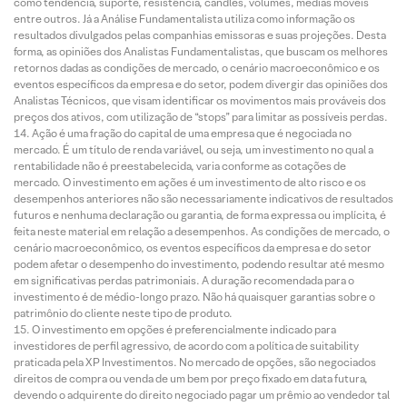
como tendência, suporte, resistência, candles, volumes, médias móveis
entre outros. Já a Análise Fundamentalista utiliza como informação os
resultados divulgados pelas companhias emissoras e suas projeções. Desta
forma, as opiniões dos Analistas Fundamentalistas, que buscam os melhores
retornos dadas as condições de mercado, o cenário macroeconômico e os
eventos específicos da empresa e do setor, podem divergir das opiniões dos
Analistas Técnicos, que visam identificar os movimentos mais prováveis dos
preços dos ativos, com utilização de “stops” para limitar as possíveis perdas.
Ação é uma fração do capital de uma empresa que é negociada no
mercado. É um título de renda variável, ou seja, um investimento no qual a
rentabilidade não é preestabelecida, varia conforme as cotações de
mercado. O investimento em ações é um investimento de alto risco e os
desempenhos anteriores não são necessariamente indicativos de resultados
futuros e nenhuma declaração ou garantia, de forma expressa ou implícita, é
feita neste material em relação a desempenhos. As condições de mercado, o
cenário macroeconômico, os eventos específicos da empresa e do setor
podem afetar o desempenho do investimento, podendo resultar até mesmo
em significativas perdas patrimoniais. A duração recomendada para o
investimento é de médio-longo prazo. Não há quaisquer garantias sobre o
patrimônio do cliente neste tipo de produto.
O investimento em opções é preferencialmente indicado para
investidores de perfil agressivo, de acordo com a política de suitability
praticada pela XP Investimentos. No mercado de opções, são negociados
direitos de compra ou venda de um bem por preço fixado em data futura,
devendo o adquirente do direito negociado pagar um prêmio ao vendedor tal