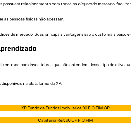
ipes possuem relacionamento com todos os
players
do mercado, facilit
ue as pessoas físicas não acessam.
ndices de mercado. Suas principais vantagens são o custo mais baixo e
aprendizado
 de entrada para investidores que não entendem desse tipo de ativo o
 disponíveis na plataforma da XP:
XP Fundo de Fundos Imobiliarios 90 FIC FIM CP
Capitânia Reit 90 CP FIC FIM