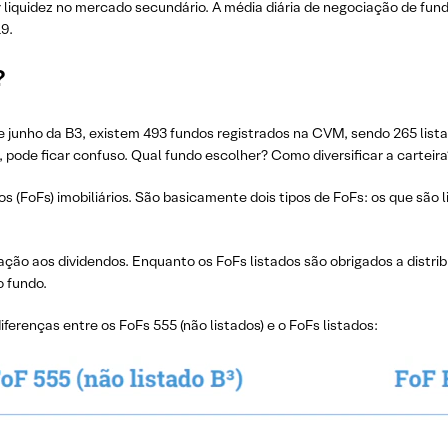
liquidez no mercado secundário. A média diária de negociação de fund
9.
?
e junho da B3, existem 493 fundos registrados na CVM, sendo 265 list
e, pode ficar confuso. Qual fundo escolher? Como diversificar a carteira
s (FoFs) imobiliários. São basicamente dois tipos de FoFs: os que são l
lação aos dividendos. Enquanto os FoFs listados são obrigados a distri
o fundo.
iferenças entre os FoFs 555 (não listados) e o FoFs listados: