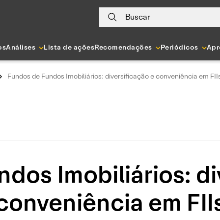
Buscar
os
Análises
Lista de ações
Recomendações
Periódicos
Apr
Fundos de Fundos Imobiliários: diversificação e conveniência em FII
dos Imobiliários: di
conveniência em FII