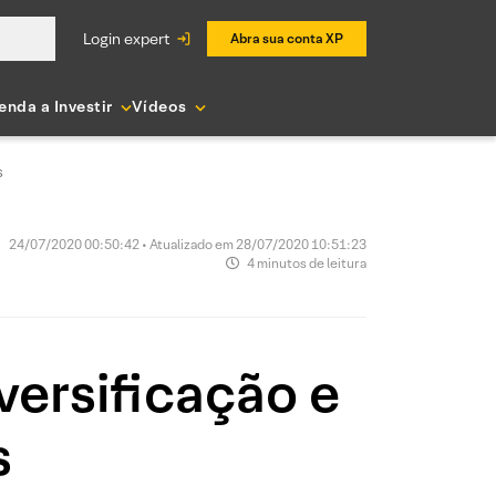
login expert
Abra sua conta XP
enda a Investir
Vídeos
s
24/07/2020 00:50:42 • Atualizado em 28/07/2020 10:51:23
4 minutos de leitura
versificação e
s