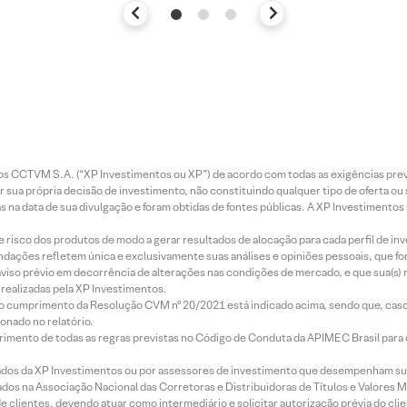
entos CCTVM S.A. (“XP Investimentos ou XP”) de acordo com todas as exigências p
r sua própria decisão de investimento, não constituindo qualquer tipo de oferta ou
s na data de sua divulgação e foram obtidas de fontes públicas. A XP Investimentos
e risco dos produtos de modo a gerar resultados de alocação para cada perfil de inv
mendações refletem única e exclusivamente suas análises e opiniões pessoais, que 
aviso prévio em decorrência de alterações nas condições de mercado, e que sua(s)
realizadas pela XP Investimentos.
lo cumprimento da Resolução CVM nº 20/2021 está indicado acima, sendo que, caso 
onado no relatório.
imento de todas as regras previstas no Código de Conduta da APIMEC Brasil para o 
ados da XP Investimentos ou por assessores de investimento que desempenham sua
os na Associação Nacional das Corretoras e Distribuidoras de Títulos e Valores 
de clientes, devendo atuar como intermediário e solicitar autorização prévia do cl