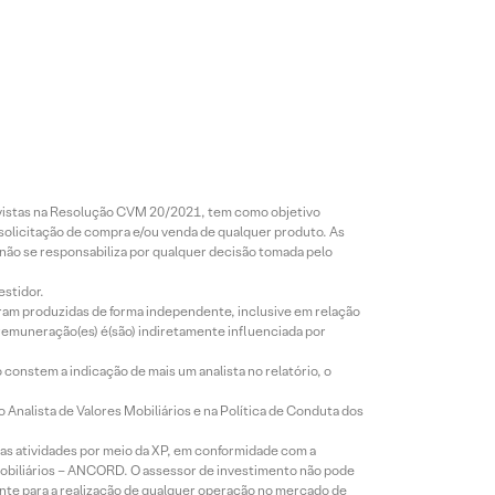
revistas na Resolução CVM 20/2021, tem como objetivo
 solicitação de compra e/ou venda de qualquer produto. As
 não se responsabiliza por qualquer decisão tomada pelo
estidor.
foram produzidas de forma independente, inclusive em relação
 remuneração(es) é(são) indiretamente influenciada por
constem a indicação de mais um analista no relatório, o
Analista de Valores Mobiliários e na Política de Conduta dos
s atividades por meio da XP, em conformidade com a
Mobiliários – ANCORD. O assessor de investimento não pode
iente para a realização de qualquer operação no mercado de