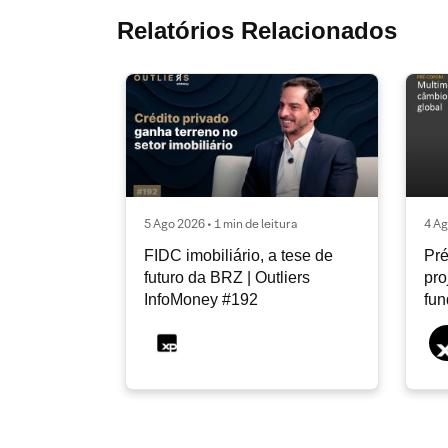
Relatórios Relacionados
5 Ago 2026 • 1 min de leitura
4 Ag
FIDC imobiliário, a tese de
Pré
futuro da BRZ | Outliers
pro
InfoMoney #192
fu