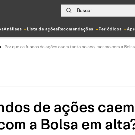
Buscar
os
Análises
Lista de ações
Recomendações
Periódicos
Apr
Por que os fundos de ações caem tanto no ano, mesmo com a Bolsa 
undos de ações caem 
om a Bolsa em alta?