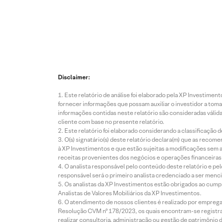
Disclaimer:
Este relatório de análise foi elaborado pela XP Investim
fornecer informações que possam auxiliar o investidor a toma
informações contidas neste relatório são consideradas válida
cliente com base no presente relatório.
Este relatório foi elaborado considerando a classificação d
O(s) signatário(s) deste relatório declara(m) que as reco
à XP Investimentos e que estão sujeitas a modificações sem 
receitas provenientes dos negócios e operações financeiras 
O analista responsável pelo conteúdo deste relatório e pe
responsável será o primeiro analista credenciado a ser menci
Os analistas da XP Investimentos estão obrigados ao cumpr
Analistas de Valores Mobiliários da XP Investimentos.
O atendimento de nossos clientes é realizado por empreg
Resolução CVM nº 178/2023, os quais encontram-se registrad
realizar consultoria, administração ou gestão de patrimônio 