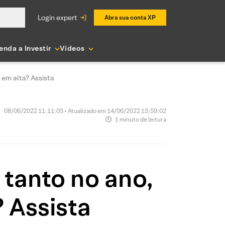
login expert
Abra sua conta XP
enda a Investir
Vídeos
em alta? Assista
08/06/2022 11:11:05 • Atualizado em 14/06/2022 15:59:02
1 minuto de leitura
tanto no ano,
 Assista