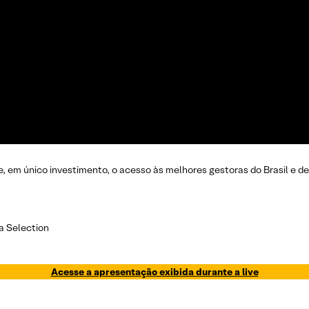
, em único investimento, o acesso às melhores gestoras do Brasil e de
a Selection
Acesse a apresentação exibida durante a live