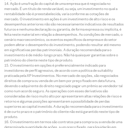
Ação é uma fração do capital de uma empresa que é negociada no
mercado. É um título de renda variável, ou seja, um investimento no qual a
rentabilidade não é preestabelecida, varia conforme as cotações de
mercado. O investimento em ações é um investimento de alto risco e os
desempenhos anteriores não são necessariamente indicativos de resultados
futuros e nenhuma declaração ou garantia, de forma expressa ou implícita, é
feita neste material em relação a desempenhos. As condições de mercado, o
cenário macroeconômico, os eventos específicos da empresa e do setor
podem afetar o desempenho do investimento, podendo resultar até mesmo
em significativas perdas patrimoniais. A duração recomendada para o
investimento é de médio-longo prazo. Não há quaisquer garantias sobre o
patrimônio do cliente neste tipo de produto.
O investimento em opções é preferencialmente indicado para
investidores de perfil agressivo, de acordo com a política de suitability
praticada pela XP Investimentos. No mercado de opções, são negociados
direitos de compra ou venda de um bem por preço fixado em data futura,
devendo o adquirente do direito negociado pagar um prêmio ao vendedor tal
como num acordo seguro. As operações com esses derivativos são
consideradas de risco muito alto por apresentarem altas relações de risco e
retorno e algumas posições apresentarem a possibilidade de perdas
superiores ao capital investido. A duração recomendada para o investimento
é de curto prazo e o patrimônio do cliente não está garantido neste tipo de
produto.
O investimento em termos são contratos para compra ou a venda de uma
determinada quantidade de ações, a um preço fixado, para liquidação em