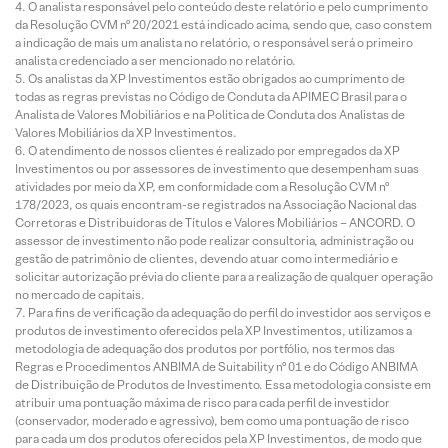
O analista responsável pelo conteúdo deste relatório e pelo cumprimento
da Resolução CVM nº 20/2021 está indicado acima, sendo que, caso constem
a indicação de mais um analista no relatório, o responsável será o primeiro
analista credenciado a ser mencionado no relatório.
Os analistas da XP Investimentos estão obrigados ao cumprimento de
todas as regras previstas no Código de Conduta da APIMEC Brasil para o
Analista de Valores Mobiliários e na Política de Conduta dos Analistas de
Valores Mobiliários da XP Investimentos.
O atendimento de nossos clientes é realizado por empregados da XP
Investimentos ou por assessores de investimento que desempenham suas
atividades por meio da XP, em conformidade com a Resolução CVM nº
178/2023, os quais encontram-se registrados na Associação Nacional das
Corretoras e Distribuidoras de Títulos e Valores Mobiliários – ANCORD. O
assessor de investimento não pode realizar consultoria, administração ou
gestão de patrimônio de clientes, devendo atuar como intermediário e
solicitar autorização prévia do cliente para a realização de qualquer operação
no mercado de capitais.
Para fins de verificação da adequação do perfil do investidor aos serviços e
produtos de investimento oferecidos pela XP Investimentos, utilizamos a
metodologia de adequação dos produtos por portfólio, nos termos das
Regras e Procedimentos ANBIMA de Suitability nº 01 e do Código ANBIMA
de Distribuição de Produtos de Investimento. Essa metodologia consiste em
atribuir uma pontuação máxima de risco para cada perfil de investidor
(conservador, moderado e agressivo), bem como uma pontuação de risco
para cada um dos produtos oferecidos pela XP Investimentos, de modo que