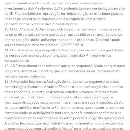
relacionamento da XP Investimentos, incluindo assessores de
investimentos da XP e clientes da XP, podendo também ser divulgado no site
da XP. Fica proibida sua reprodução ou redistribuição para qualquer pessoa,
no todo ou em parte, qualquer que seja o propósito, sem o prévio
consentimento expresso da XP Investimentos.
0800 77 20202. A Ouvidoria da XP Investimentos tem a missão de servir
de canal de contato sempre que os clientes que não se sentirem satisfeitos
com as soluções dadas pela empresa aos seus problemas. O contato pode
ser realizado por meio do telefone: 0800 722 3710.
O custo da operação e a política de cobrança estão definidos nas tabelas
de custos operacionais disponibilizadas no site da XP Investimentos:
www.xpi.com.br.
A XP Investimentos se exime de qualquer responsabilidade por quaisquer
prejuízos, diretos ou indiretos, que venham a decorrer da utilização deste
relatório ou seu conteúdo.
A Avaliação Técnica e a Avaliação de Fundamentos seguem diferentes
metodologias de análise. A Análise Técnica é executada seguindo conceitos
como tendência, suporte, resistência, candles, volumes, médias móveis
entre outros. Já a Análise Fundamentalista utiliza como informação os
resultados divulgados pelas companhias emissoras e suas projeções. Desta
forma, as opiniões dos Analistas Fundamentalistas, que buscam os melhores
retornos dadas as condições de mercado, o cenário macroeconômico e os
eventos específicos da empresa e do setor, podem divergir das opiniões dos
Analistas Técnicos, que visam identificar os movimentos mais prováveis dos
preços dos ativos, com utilização de “stops” para limitar as possíveis perdas.