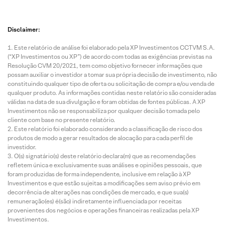
Disclaimer:
Este relatório de análise foi elaborado pela XP Investimentos CCTVM S.A.
(“XP Investimentos ou XP”) de acordo com todas as exigências previstas na
Resolução CVM 20/2021, tem como objetivo fornecer informações que
possam auxiliar o investidor a tomar sua própria decisão de investimento, não
constituindo qualquer tipo de oferta ou solicitação de compra e/ou venda de
qualquer produto. As informações contidas neste relatório são consideradas
válidas na data de sua divulgação e foram obtidas de fontes públicas. A XP
Investimentos não se responsabiliza por qualquer decisão tomada pelo
cliente com base no presente relatório.
Este relatório foi elaborado considerando a classificação de risco dos
produtos de modo a gerar resultados de alocação para cada perfil de
investidor.
O(s) signatário(s) deste relatório declara(m) que as recomendações
refletem única e exclusivamente suas análises e opiniões pessoais, que
foram produzidas de forma independente, inclusive em relação à XP
Investimentos e que estão sujeitas a modificações sem aviso prévio em
decorrência de alterações nas condições de mercado, e que sua(s)
remuneração(es) é(são) indiretamente influenciada por receitas
provenientes dos negócios e operações financeiras realizadas pela XP
Investimentos.