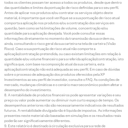
todos os clientes possam ter acesso a todos os produtos, desde que dentro
das quantidades e limites da pontuação de risco definidas para o seu perfil.
Antes de aplicar nos produtos e/ou contratar os serviços objeto deste
material, é importante que você verifique se a sua pontuação de risco atual
comporta a aplicação nos produtos e/ou a contratação dos serviços em
questão, bem como se há limitações de volume, concentração e/ou
quantidade para a aplicação desejada. Você pode consultar essas
informações diretamente no momento da transmissão da sua ordem ou,
ainda, consultando o risco geral da sua carteira na tela de carteira (Visão
Risco). Caso a sua pontuação de risco atual não comporte a
aplicação/contratação pretendida, ou caso existam limitações em relação à
quantidade e/ou volume financeiro para a referida aplicação/contratação, isto
significa que, com base na composição atual da sua carteira, esta
aplicação/contratação não está adequada ao seu perfil. Em caso de dúvidas
sobre o processo de adequação dos produtos oferecidos pela XP
Investimentos ao seu perfil de investidor, consulte o FAQ. As condições de
mercado, mudanças climáticas e o cenário macroeconômico podem afetar o
desempenho do investimento.
A rentabilidade de produtos financeiros pode apresentar variações e seu
preço ou valor pode aumentar ou diminuir num curto espaço de tempo. Os
desempenhos anteriores não são necessariamente indicativos de resultados
futuros. A rentabilidade divulgada não é líquida de impostos. As informações
presentes neste material são baseadas em simulações e os resultados reais
poderão ser significativamente diferentes.
Este relatório é destinado à circulação exclusiva para a rede de