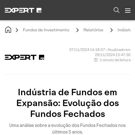
Fundos de Investimento
Relatórios
Indústri
07/11/2024 14:18:07 • Atualizado em
29/11/2024 13:47:30
1 minuto de leitura
Indústria de Fundos em
Expansão: Evolução dos
Fundos Fechados
Uma análise sobre a evolução dos Fundos Fechados nos
últimos 5 anos.