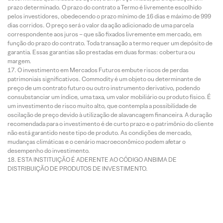
prazo determinado. O prazo do contrato a Termo é livremente escolhido
pelos investidores, obedecendo o prazo mínimo de 16 dias e máximo de 999
dias corridos. O preço será o valor da ação adicionado de uma parcela
correspondente aos juros – que são fixados livremente em mercado, em
função do prazo do contrato. Toda transação a termo requer um depósito de
garantia. Essas garantias são prestadas em duas formas: cobertura ou
margem.
O investimento em Mercados Futuros embute riscos de perdas
patrimoniais significativos. Commodity é um objeto ou determinante de
preço de um contrato futuro ou outro instrumento derivativo, podendo
consubstanciar um índice, uma taxa, um valor mobiliário ou produto físico. É
um investimento de risco muito alto, que contempla a possibilidade de
oscilação de preço devido à utilização de alavancagem financeira. A duração
recomendada para o investimento é de curto prazo e o patrimônio do cliente
não está garantido neste tipo de produto. As condições de mercado,
mudanças climáticas e o cenário macroeconômico podem afetar o
desempenho do investimento.
ESTA INSTITUIÇÃO É ADERENTE AO CÓDIGO ANBIMA DE
DISTRIBUIÇÃO DE PRODUTOS DE INVESTIMENTO.