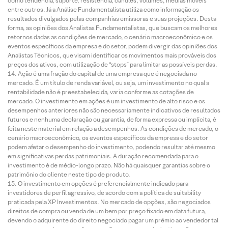
como tendência, suporte, resistência, candles, volumes, médias móveis
entre outros. Já a Análise Fundamentalista utiliza como informação os
resultados divulgados pelas companhias emissoras e suas projeções. Desta
forma, as opiniões dos Analistas Fundamentalistas, que buscam os melhores
retornos dadas as condições de mercado, o cenário macroeconômico e os
eventos específicos da empresa e do setor, podem divergir das opiniões dos
Analistas Técnicos, que visam identificar os movimentos mais prováveis dos
preços dos ativos, com utilização de “stops” para limitar as possíveis perdas.
Ação é uma fração do capital de uma empresa que é negociada no
mercado. É um título de renda variável, ou seja, um investimento no qual a
rentabilidade não é preestabelecida, varia conforme as cotações de
mercado. O investimento em ações é um investimento de alto risco e os
desempenhos anteriores não são necessariamente indicativos de resultados
futuros e nenhuma declaração ou garantia, de forma expressa ou implícita, é
feita neste material em relação a desempenhos. As condições de mercado, o
cenário macroeconômico, os eventos específicos da empresa e do setor
podem afetar o desempenho do investimento, podendo resultar até mesmo
em significativas perdas patrimoniais. A duração recomendada para o
investimento é de médio-longo prazo. Não há quaisquer garantias sobre o
patrimônio do cliente neste tipo de produto.
O investimento em opções é preferencialmente indicado para
investidores de perfil agressivo, de acordo com a política de suitability
praticada pela XP Investimentos. No mercado de opções, são negociados
direitos de compra ou venda de um bem por preço fixado em data futura,
devendo o adquirente do direito negociado pagar um prêmio ao vendedor tal