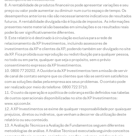
A rentabilidade de produtos financeiros pode apresentar variações e seu
preço ou valor pode aumentar ou diminuir num curto espaço de tempo. Os
desempenhos anteriores não são necessariamente indicativos de resultados
futuros. A rentabilidade divulgada não é líquida de impostos. As informações
presentes neste material são baseadas em simulações e os resultados reais
poderão ser significativamente diferentes.
Este relatório é destinado à circulação exclusiva para a rede de
relacionamento da XP Investimentos, incluindo assessores de
investimentos da XP e clientes da XP, podendo também ser divulgado no site
da XP. Fica proibida sua reprodução ou redistribuição para qualquer pessoa,
no todo ou em parte, qualquer que seja o propósito, sem o prévio
consentimento expresso da XP Investimentos.
0800 77 20202. A Ouvidoria da XP Investimentos tem a missão de servir
de canal de contato sempre que os clientes que não se sentirem satisfeitos
com as soluções dadas pela empresa aos seus problemas. O contato pode
ser realizado por meio do telefone: 0800 722 3710.
O custo da operação e a política de cobrança estão definidos nas tabelas
de custos operacionais disponibilizadas no site da XP Investimentos:
www.xpi.com.br.
A XP Investimentos se exime de qualquer responsabilidade por quaisquer
prejuízos, diretos ou indiretos, que venham a decorrer da utilização deste
relatório ou seu conteúdo.
A Avaliação Técnica e a Avaliação de Fundamentos seguem diferentes
metodologias de análise. A Análise Técnica é executada seguindo conceitos