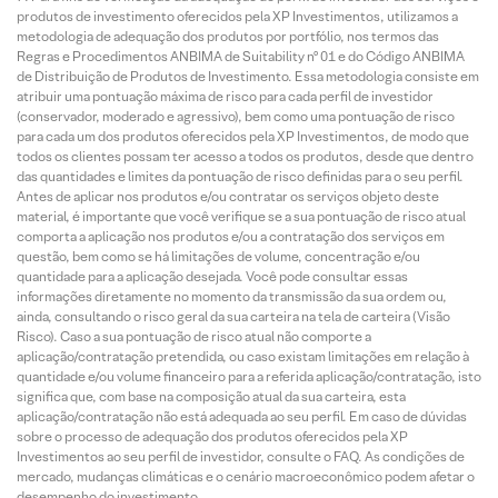
produtos de investimento oferecidos pela XP Investimentos, utilizamos a
metodologia de adequação dos produtos por portfólio, nos termos das
Regras e Procedimentos ANBIMA de Suitability nº 01 e do Código ANBIMA
de Distribuição de Produtos de Investimento. Essa metodologia consiste em
atribuir uma pontuação máxima de risco para cada perfil de investidor
(conservador, moderado e agressivo), bem como uma pontuação de risco
para cada um dos produtos oferecidos pela XP Investimentos, de modo que
todos os clientes possam ter acesso a todos os produtos, desde que dentro
das quantidades e limites da pontuação de risco definidas para o seu perfil.
Antes de aplicar nos produtos e/ou contratar os serviços objeto deste
material, é importante que você verifique se a sua pontuação de risco atual
comporta a aplicação nos produtos e/ou a contratação dos serviços em
questão, bem como se há limitações de volume, concentração e/ou
quantidade para a aplicação desejada. Você pode consultar essas
informações diretamente no momento da transmissão da sua ordem ou,
ainda, consultando o risco geral da sua carteira na tela de carteira (Visão
Risco). Caso a sua pontuação de risco atual não comporte a
aplicação/contratação pretendida, ou caso existam limitações em relação à
quantidade e/ou volume financeiro para a referida aplicação/contratação, isto
significa que, com base na composição atual da sua carteira, esta
aplicação/contratação não está adequada ao seu perfil. Em caso de dúvidas
sobre o processo de adequação dos produtos oferecidos pela XP
Investimentos ao seu perfil de investidor, consulte o FAQ. As condições de
mercado, mudanças climáticas e o cenário macroeconômico podem afetar o
desempenho do investimento.