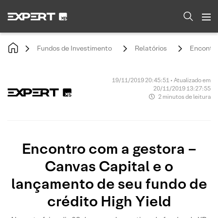
Fundos de Investimento
Relatórios
Encontro
19/11/2019 20:45:51 • Atualizado em
20/11/2019 13:27:55
2 minutos de leitura
Encontro com a gestora –
Canvas Capital e o
lançamento de seu fundo de
crédito High Yield