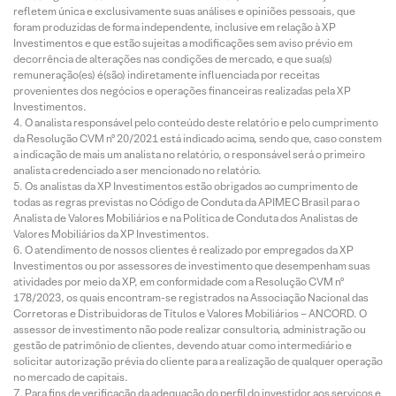
refletem única e exclusivamente suas análises e opiniões pessoais, que
foram produzidas de forma independente, inclusive em relação à XP
Investimentos e que estão sujeitas a modificações sem aviso prévio em
decorrência de alterações nas condições de mercado, e que sua(s)
remuneração(es) é(são) indiretamente influenciada por receitas
provenientes dos negócios e operações financeiras realizadas pela XP
Investimentos.
O analista responsável pelo conteúdo deste relatório e pelo cumprimento
da Resolução CVM nº 20/2021 está indicado acima, sendo que, caso constem
a indicação de mais um analista no relatório, o responsável será o primeiro
analista credenciado a ser mencionado no relatório.
Os analistas da XP Investimentos estão obrigados ao cumprimento de
todas as regras previstas no Código de Conduta da APIMEC Brasil para o
Analista de Valores Mobiliários e na Política de Conduta dos Analistas de
Valores Mobiliários da XP Investimentos.
O atendimento de nossos clientes é realizado por empregados da XP
Investimentos ou por assessores de investimento que desempenham suas
atividades por meio da XP, em conformidade com a Resolução CVM nº
178/2023, os quais encontram-se registrados na Associação Nacional das
Corretoras e Distribuidoras de Títulos e Valores Mobiliários – ANCORD. O
assessor de investimento não pode realizar consultoria, administração ou
gestão de patrimônio de clientes, devendo atuar como intermediário e
solicitar autorização prévia do cliente para a realização de qualquer operação
no mercado de capitais.
Para fins de verificação da adequação do perfil do investidor aos serviços e