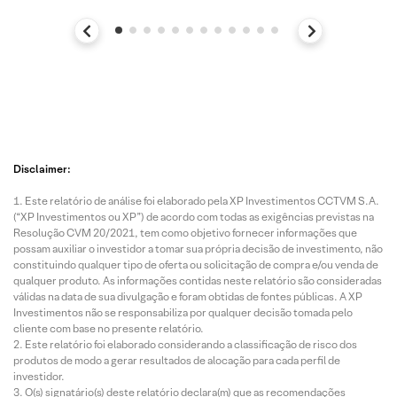
Disclaimer:
Este relatório de análise foi elaborado pela XP Investimentos CCTVM S.A.
(“XP Investimentos ou XP”) de acordo com todas as exigências previstas na
Resolução CVM 20/2021, tem como objetivo fornecer informações que
possam auxiliar o investidor a tomar sua própria decisão de investimento, não
constituindo qualquer tipo de oferta ou solicitação de compra e/ou venda de
qualquer produto. As informações contidas neste relatório são consideradas
válidas na data de sua divulgação e foram obtidas de fontes públicas. A XP
Investimentos não se responsabiliza por qualquer decisão tomada pelo
cliente com base no presente relatório.
Este relatório foi elaborado considerando a classificação de risco dos
produtos de modo a gerar resultados de alocação para cada perfil de
investidor.
O(s) signatário(s) deste relatório declara(m) que as recomendações