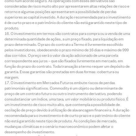
como num acordo seguro. As operações com esses derivativos são
consideradas de risco muito alto por apresentarem altas relações de risco e
retorno e algumas posições apresentarem a possibilidade de perdas
superiores ao capital investido. A duração recomendada para o investimento
é de curto prazo e o patrimônio do cliente não está garantido neste tipo de
produto.
O investimento em termos são contratos para compra ou a venda de uma
determinada quantidade de ações, a um preço fixado, para liquidação em
prazo determinado. O prazo do contrato a Termo é livremente escolhido
pelos investidores, obedecendo o prazo mínimo de 16 dias e máximo de 999
dias corridos. O preço será o valor da ação adicionado de uma parcela
correspondente aos juros – que são fixados livremente em mercado, em
função do prazo do contrato. Toda transação a termo requer um depósito de
garantia. Essas garantias são prestadas em duas formas: cobertura ou
margem.
O investimento em Mercados Futuros embute riscos de perdas
patrimoniais significativos. Commodity é um objeto ou determinante de
preço de um contrato futuro ou outro instrumento derivativo, podendo
consubstanciar um índice, uma taxa, um valor mobiliário ou produto físico. É
um investimento de risco muito alto, que contempla a possibilidade de
oscilação de preço devido à utilização de alavancagem financeira. A duração
recomendada para o investimento é de curto prazo e o patrimônio do cliente
não está garantido neste tipo de produto. As condições de mercado,
mudanças climáticas e o cenário macroeconômico podem afetar o
desempenho do investimento.